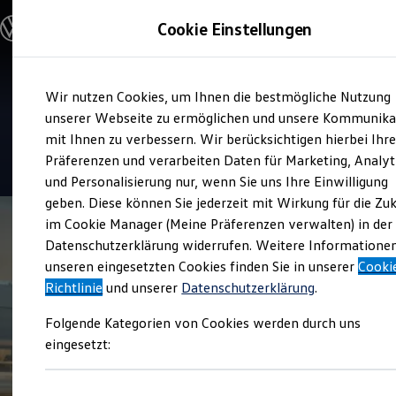
Modelle & Konfigurator
Cookie Einstellungen
Nutzfahrzeuge
Nutzfahrzeugkategorien entdecken
Modelle konfigurieren
Konfiguration laden
Zum
Zum
Modelle vergleichen
Verkauf und Service
Wir nutzen Cookies, um Ihnen die bestmögliche Nutzung
Hauptinhalt
Footer
Vorgängermodelle und Oldtimer
Auto Köhler
springen
springen
unserer Webseite zu ermöglichen und unsere Kommunika
Vorgängermodelle
Oldtimer
mit Ihnen zu verbessern. Wir berücksichtigen hierbei Ihr
Bulli Historie
4.8
|
104 Bewertungen
Präferenzen und verarbeiten Daten für Marketing, Analyt
Branchenlösungen & Gewerbekunden
und Personalisierung nur, wenn Sie uns Ihre Einwilligung
Umbaulösungen und Hersteller finden
Auf- und Umbauten entdecken & konfigurieren
geben. Diese können Sie jederzeit mit Wirkung für die Zu
Groß- und Sonderkunden
im Cookie Manager (Meine Präferenzen verwalten) in der
Großkunden
Datenschutzerklärung widerrufen. Weitere Informatione
Kommunen & Behörden
Journalisten
unseren eingesetzten Cookies finden Sie in unserer
Cooki
Sportvereine
Richtlinie
und unserer
Datenschutzerklärung
.
Branchenlösungen
Bau & Handwerk
Folgende Kategorien von Cookies werden durch uns
Gewerbliche Personenbeförderung
Service & mobile Werkstätten
eingesetzt:
Kurier, Logistik & Handel
Menschen mit Behinderung
Kühlfahrzeuge