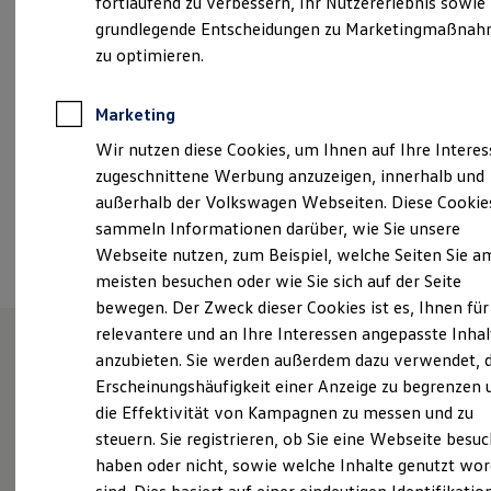
fortlaufend zu verbessern, Ihr Nutzererlebnis sowie
Samstag
09:00
-
13:00
Uhr
Garantien
grundlegende Entscheidungen zu Marketingmaßna
Kfz-Versicherung für Nutzfahrzeuge
Restschuldversicherung
zu optimieren.
mainburg@auto-koehler.de
Wartungsverträge
Besitzer & Service
+49 8751 86700
Reparatur & Service
Marketing
Sommer-Special
Wir nutzen diese Cookies, um Ihnen auf Ihre Intere
Reparatur, Pflege & Inspektion
Servicetermin anfragen
Ansprechpartner
zugeschnittene Werbung anzuzeigen, innerhalb und
Service-Vorteile bei Volkswagen Nutzfahrzeuge
außerhalb der Volkswagen Webseiten. Diese Cookie
ServicePlus
sammeln Informationen darüber, wie Sie unsere
Economy Service
Termin vereinbaren
Räder & Reifen Service
Webseite nutzen, zum Beispiel, welche Seiten Sie a
Ersatzfahrzeuge
meisten besuchen oder wie Sie sich auf der Seite
Notdienst und Pannenhilfe
bewegen. Der Zweck dieser Cookies ist es, Ihnen für
Software, Konnektivität & Apps
California App
relevantere und an Ihre Interessen angepasste Inhal
VW Connect für Ihren ID. Buzz
anzubieten. Sie werden außerdem dazu verwendet, d
VW Connect für Ihren Transporter/Caravelle
Willkommen bei Auto Köhler
Erscheinungshäufigkeit einer Anzeige zu begrenzen 
VW Connect für Ihren Amarok
VW Connect für andere Modelle
die Effektivität von Kampagnen zu messen und zu
Connect Pro
steuern. Sie registrieren, ob Sie eine Webseite besuc
Fleet Interface Data
haben oder nicht, sowie welche Inhalte genutzt wo
Seit dem Jahre 1933 hat sich unsere Familie dem
Multistop Pathfinder
Übersicht Software Updates