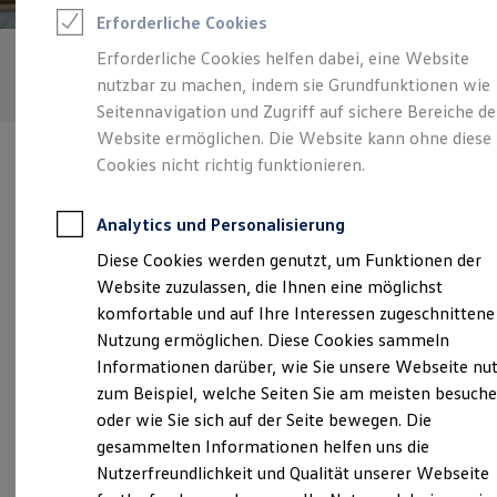
Feuerwehr
Erforderliche Cookies
Rettungsdienste
ONE Business ID Vorteile
Erforderliche Cookies helfen dabei, eine Website
Fahrzeugsuche & Marktplatz
nutzbar zu machen, indem sie Grundfunktionen wie
Fahrzeugsuche
Fahrzeuge online kaufen
Seitennavigation und Zugriff auf sichere Bereiche de
Digitaler Marktplatz
Website ermöglichen. Die Website kann ohne diese
Kauf & Finanzierung
Cookies nicht richtig funktionieren.
Online-Fahrzeugbewertung
Aktionen & Angebote
E-Auto-Förderung
Analytics und Personalisierung
Für Privatkunden
Verantwortlich für die Inhalte auf dieser Seite ist die Auto Köhler
Für Gewerbekunden
Diese Cookies werden genutzt, um Funktionen der
GmbH - Co. KG
(
Impressum & Rechtliches
)
Profi Paket
Website zuzulassen, die Ihnen eine möglichst
TopDeal
Gebrauchtwagen
komfortable und auf Ihre Interessen zugeschnittene
ProfiPartner für Gebrauchtwagen
Unsere 
Nutzung ermöglichen. Diese Cookies sammeln
Zertifizierte Gebrauchtwagen
Informationen darüber, wie Sie unsere Webseite nu
Finanzierung
Für Privatkunden
zum Beispiel, welche Seiten Sie am meisten besuch
Für Gewerbekunden
Max-Spenger-Straße 11, 84048 Mainburg
oder wie Sie sich auf der Seite bewegen. Die
Leasing
gesammelten Informationen helfen uns die
Für Privatkunden
Montag
-
Freitag
07:00
-
18:00
Uhr
Für Gewerbekunden
Nutzerfreundlichkeit und Qualität unserer Webseite
Versicherungen & Garantien