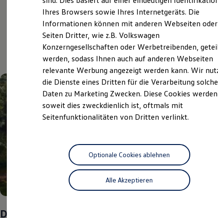
sind. Dies basiert auf einer eindeutigen Identifikatio
Digitales Bordbuch
Ihres Browsers sowie Ihres Internetgeräts. Die
Fahrerassistenz- und Sicherheitssysteme
Aktuelle Highlights
Informationen können mit anderen Webseiten oder
Kontrollleuchten
Kurzfahrprofile und Ölverdünnung
Seiten Dritter, wie z.B. Volkswagen
Batterieverordnung
und Angebote
Konzerngesellschaften oder Werbetreibenden, getei
XTL-Dieselkraftstoff
werden, sodass Ihnen auch auf anderen Webseiten
Ersatzteile und Betriebsflüssigkeiten
Original Zubehör und Lifestyle Produkte
relevante Werbung angezeigt werden kann. Wir nut
myVolkswagen
die Dienste eines Dritten für die Verarbeitung solche
myVolkswagen Business
Daten zu Marketing Zwecken. Diese Cookies werden
Elektrisch & Autonom
Elektro - & Hybridfahrzeuge
soweit dies zweckdienlich ist, oftmals mit
Unser Ansatz
Seitenfunktionalitäten von Dritten verlinkt.
Klimafreundlicher Strom
Reichweite & Ladelösungen
Reichweitensimulator
Ladezeitensimulator
Ladelösungen für Privatkunden
Optionale Cookies ablehnen
Ladelösungen für Gewerbekunden
Wallbox und Ladekabel
Alle Akzeptieren
Bidirektionales Laden
Förderung & Kosten der Elektrofahrzeuge
Fördermöglichkeiten für Privatkunden
Fördermöglichkeiten für Gewerbekunden
Das Sommer-Special
Kostensimulator