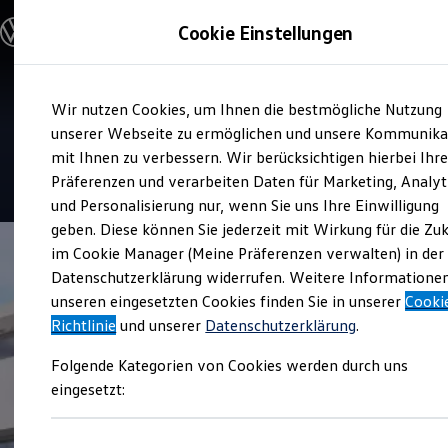
Modelle & Konfigurator
Cookie Einstellungen
Nutzfahrzeuge
Nutzfahrzeugkategorien entdecken
Modelle konfigurieren
Konfiguration laden
Zum
Zum
Modelle vergleichen
Service
Wir nutzen Cookies, um Ihnen die bestmögliche Nutzung
Hauptinhalt
Footer
Vorgängermodelle und Oldtimer
Auto Hofstätter e. K.
springen
springen
unserer Webseite zu ermöglichen und unsere Kommunika
Vorgängermodelle
Oldtimer
mit Ihnen zu verbessern. Wir berücksichtigen hierbei Ihr
Bulli Historie
4.9
|
117 Bewertungen
Präferenzen und verarbeiten Daten für Marketing, Analyt
Branchenlösungen & Gewerbekunden
und Personalisierung nur, wenn Sie uns Ihre Einwilligung
Umbaulösungen und Hersteller finden
Auf- und Umbauten entdecken & konfigurieren
geben. Diese können Sie jederzeit mit Wirkung für die Zu
Groß- und Sonderkunden
im Cookie Manager (Meine Präferenzen verwalten) in der
Großkunden
Datenschutzerklärung widerrufen. Weitere Informatione
Kommunen & Behörden
Journalisten
unseren eingesetzten Cookies finden Sie in unserer
Cooki
Sportvereine
Richtlinie
und unserer
Datenschutzerklärung
.
Branchenlösungen
Bau & Handwerk
Folgende Kategorien von Cookies werden durch uns
Gewerbliche Personenbeförderung
Service & mobile Werkstätten
eingesetzt:
Kurier, Logistik & Handel
Kühlfahrzeuge
Feuerwehr