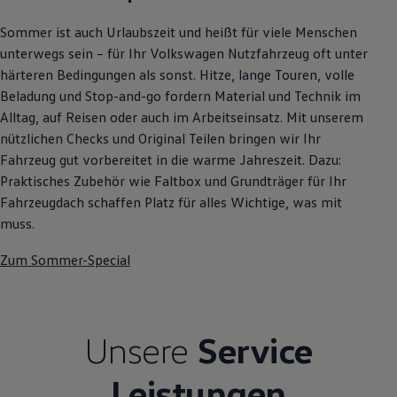
Autonomes Fahren
Mehr zum ID. Buzz
Sommer ist auch Urlaubszeit und heißt für viele Menschen
Online Beratung
unterwegs sein – für Ihr Volkswagen Nutzfahrzeug oft unter
California Welt
härteren Bedingungen als sonst. Hitze, lange Touren, volle
California Club
California Magazin & Ratgeber
Beladung und Stop-and-go fordern Material und Technik im
Vanlife
Alltag, auf Reisen oder auch im Arbeitseinsatz. Mit unserem
Ratgeber
nützlichen Checks und Original Teilen bringen wir Ihr
Routen & Reisen
California Reisen & Erlebnisse
Fahrzeug gut vorbereitet in die warme Jahreszeit. Dazu:
California App
Praktisches Zubehör wie Faltbox und Grundträger für Ihr
California Lifestyle & Zubehör
Fahrzeugdach schaffen Platz für alles Wichtige, was mit
Übernachten im California
Marke
muss.
Unternehmen
Karriere
Zum Sommer-Special
Karriere im Unternehmen
Karriere im Autohaus
Nachhaltigkeit
Kunden
Gesellschaft
Unsere
Service
Natur
Events
Leistungen
Rückblick VW Bus Festival 2023
75 Jahre Bulli Jubiläum