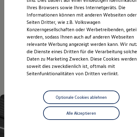
sind. Dies basiert auf einer eindeutigen Identifikatio
Überblick
Hilfreiches für Besitzer
Ihres Browsers sowie Ihres Internetgeräts. Die
Digitales Bordbuch
Informationen können mit anderen Webseiten oder
Fahrerassistenz- und Sicherheitssysteme
Service
Kontrollleuchten
Seiten Dritter, wie z.B. Volkswagen
Kurzfahrprofile und Ölverdünnung
Konzerngesellschaften oder Werbetreibenden, getei
Volkswagen Economy
Batterieverordnung
werden, sodass Ihnen auch auf anderen Webseiten
Service
XTL-Dieselkraftstoff
Ersatzteile und Betriebsflüssigkeiten
relevante Werbung angezeigt werden kann. Wir nut
Original Zubehör und Lifestyle Produkte
die Dienste eines Dritten für die Verarbeitung solche
myVolkswagen
Daten zu Marketing Zwecken. Diese Cookies werden
myVolkswagen Business
Aktuelle Highlights
Elektrisch & Autonom
soweit dies zweckdienlich ist, oftmals mit
Elektro - & Hybridfahrzeuge
Seitenfunktionalitäten von Dritten verlinkt.
und Angebote
Unser Ansatz
Klimafreundlicher Strom
Reichweite & Ladelösungen
Reichweitensimulator
Ladezeitensimulator
Optionale Cookies ablehnen
Ladelösungen für Privatkunden
Ladelösungen für Gewerbekunden
Alle Akzeptieren
Wallbox und Ladekabel
Bidirektionales Laden
Förderung & Kosten der Elektrofahrzeuge
Fördermöglichkeiten für Privatkunden
Fördermöglichkeiten für Gewerbekunden