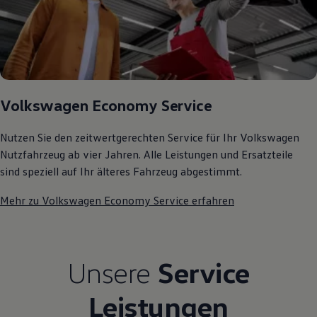
Kostensimulator
Autonomes Fahren
Mehr zum ID. Buzz
Online Beratung
California Welt
California Club
California Magazin & Ratgeber
Vanlife
Volkswagen Economy Service
Ratgeber
Routen & Reisen
Nutzen Sie den zeitwertgerechten Service für Ihr Volkswagen
California Reisen & Erlebnisse
California App
Nutzfahrzeug ab vier Jahren. Alle Leistungen und Ersatzteile
California Lifestyle & Zubehör
sind speziell auf Ihr älteres Fahrzeug abgestimmt.
Übernachten im California
Marke
Mehr zu Volkswagen Economy Service erfahren
Unternehmen
Karriere
Karriere im Unternehmen
Karriere im Autohaus
Nachhaltigkeit
Unsere
Service
Kunden
Gesellschaft
Natur
Leistungen
Events
Rückblick VW Bus Festival 2023