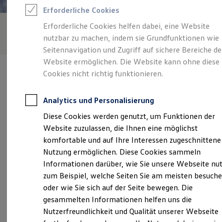
Feuerwehr
Erforderliche Cookies
Rettungsdienste
ONE Business ID Vorteile
Erforderliche Cookies helfen dabei, eine Website
Fahrzeugsuche & Marktplatz
nutzbar zu machen, indem sie Grundfunktionen wie
Fahrzeugsuche
Fahrzeuge online kaufen
Seitennavigation und Zugriff auf sichere Bereiche de
Digitaler Marktplatz
Website ermöglichen. Die Website kann ohne diese
Kauf & Finanzierung
Cookies nicht richtig funktionieren.
Online-Fahrzeugbewertung
Aktionen & Angebote
E-Auto-Förderung
Analytics und Personalisierung
Für Privatkunden
Verantwortlich für die Inhalte auf dieser Seite ist die Auto Höss
Für Gewerbekunden
Diese Cookies werden genutzt, um Funktionen der
GmbH
(
Impressum & Rechtliches
)
Profi Paket
Website zuzulassen, die Ihnen eine möglichst
TopDeal
Gebrauchtwagen
komfortable und auf Ihre Interessen zugeschnittene
ProfiPartner für Gebrauchtwagen
Unsere 
Nutzung ermöglichen. Diese Cookies sammeln
Zertifizierte Gebrauchtwagen
Informationen darüber, wie Sie unsere Webseite nu
Finanzierung
Für Privatkunden
zum Beispiel, welche Seiten Sie am meisten besuch
Für Gewerbekunden
Augsburger Straße 21, 86424 Dinkelscherben
oder wie Sie sich auf der Seite bewegen. Die
Leasing
gesammelten Informationen helfen uns die
Für Privatkunden
Montag
-
Freitag
07:00
-
12:00
Uhr
Für Gewerbekunden
Nutzerfreundlichkeit und Qualität unserer Webseite
Versicherungen & Garantien