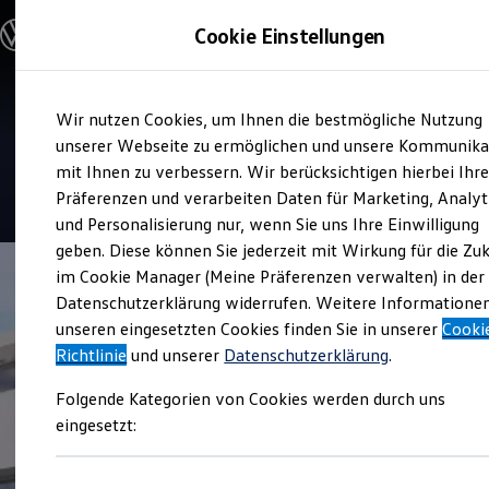
Modelle & Konfigurator
Cookie Einstellungen
Nutzfahrzeuge
Nutzfahrzeugkategorien entdecken
Modelle konfigurieren
Konfiguration laden
Zum
Zum
Modelle vergleichen
Service
Wir nutzen Cookies, um Ihnen die bestmögliche Nutzung
Hauptinhalt
Footer
Vorgängermodelle und Oldtimer
Auto Höss
springen
springen
unserer Webseite zu ermöglichen und unsere Kommunika
Vorgängermodelle
Oldtimer
mit Ihnen zu verbessern. Wir berücksichtigen hierbei Ihr
Bulli Historie
4.8
|
57 Bewertungen
Präferenzen und verarbeiten Daten für Marketing, Analyt
Branchenlösungen & Gewerbekunden
und Personalisierung nur, wenn Sie uns Ihre Einwilligung
Umbaulösungen und Hersteller finden
Auf- und Umbauten entdecken & konfigurieren
geben. Diese können Sie jederzeit mit Wirkung für die Zu
Groß- und Sonderkunden
im Cookie Manager (Meine Präferenzen verwalten) in der
Großkunden
Datenschutzerklärung widerrufen. Weitere Informatione
Kommunen & Behörden
Journalisten
unseren eingesetzten Cookies finden Sie in unserer
Cooki
Sportvereine
Richtlinie
und unserer
Datenschutzerklärung
.
Branchenlösungen
Bau & Handwerk
Folgende Kategorien von Cookies werden durch uns
Gewerbliche Personenbeförderung
Service & mobile Werkstätten
eingesetzt:
Kurier, Logistik & Handel
Menschen mit Behinderung
Kühlfahrzeuge