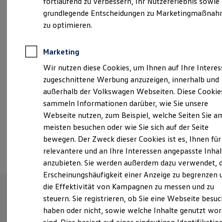
fortlaufend zu verbessern, Ihr Nutzererlebnis sowie
13:00
-
18:00
Uhr
Garantien
grundlegende Entscheidungen zu Marketingmaßna
Kfz-Versicherung für Nutzfahrzeuge
Die Werkstatt und das Ersatzteillager arbeiten von
Restschuldversicherung
zu optimieren.
7:30 bis 12:00 und von
...
Wartungsverträge
Besitzer & Service
Mehr anzeigen
Reparatur & Service
Marketing
Sommer-Special
info@autohoess.com
Wir nutzen diese Cookies, um Ihnen auf Ihre Intere
Reparatur, Pflege & Inspektion
Servicetermin anfragen
zugeschnittene Werbung anzuzeigen, innerhalb und
+49 8292 1001
Service-Vorteile bei Volkswagen Nutzfahrzeuge
außerhalb der Volkswagen Webseiten. Diese Cookie
ServicePlus
sammeln Informationen darüber, wie Sie unsere
Economy Service
Räder & Reifen Service
Ansprechpartner
Webseite nutzen, zum Beispiel, welche Seiten Sie a
Ersatzfahrzeuge
meisten besuchen oder wie Sie sich auf der Seite
Notdienst und Pannenhilfe
bewegen. Der Zweck dieser Cookies ist es, Ihnen für
Software, Konnektivität & Apps
Termin vereinbaren
California App
relevantere und an Ihre Interessen angepasste Inhal
VW Connect für Ihren ID. Buzz
anzubieten. Sie werden außerdem dazu verwendet, d
VW Connect für Ihren Transporter/Caravelle
Erscheinungshäufigkeit einer Anzeige zu begrenzen 
VW Connect für Ihren Amarok
VW Connect für andere Modelle
die Effektivität von Kampagnen zu messen und zu
Connect Pro
steuern. Sie registrieren, ob Sie eine Webseite besuc
Fleet Interface Data
Unsere Leistungen
im
haben oder nicht, sowie welche Inhalte genutzt wo
Multistop Pathfinder
Übersicht Software Updates