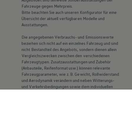
Fahrzeuge gegen Mehrpreis.
Bitte beachten Sie auch unseren Konfigurator für eine
Übersicht der aktuell verfügbaren Modelle und
Ausstattungen.
Die angegebenen Verbrauchs- und Emissionswerte
beziehen sich nicht auf ein einzelnes Fahrzeug und sind
nicht Bestandteil des Angebots, sondern dienen allein
Vergleichszwecken zwischen den verschiedenen
Fahrzeugtypen. Zusatzausstattungen und Zubehör
(Anbauteile, Reifenformat usw.) können relevante
Fahrzeugparameter, wie
z. B.
Gewicht, Rollwiderstand
und Aerodynamik verändern und neben Witterungs-
und Verkehrsbedingungen sowie dem individuellen
Fahrverhalten den Kraftstoffverbrauch, den
Stromverbrauch, die CO₂-Emissionen und die
Fahrleistungswerte eines Fahrzeugs beeinflussen.
Weitere Informationen zum offiziellen
Kraftstoffverbrauch und den offiziellen spezifischen
CO₂-Emissionen neuer Personenkraftwagen können