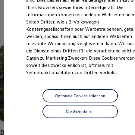
sind. Dies basiert auf einer eindeutigen Identifikatio
Digitales Bordbuch
Ihres Browsers sowie Ihres Internetgeräts. Die
Fahrerassistenz- und Sicherheitssysteme
Aktuelle Highlights
Informationen können mit anderen Webseiten oder
Kontrollleuchten
Kurzfahrprofile und Ölverdünnung
Seiten Dritter, wie z.B. Volkswagen
Batterieverordnung
und Angebote
Konzerngesellschaften oder Werbetreibenden, getei
XTL-Dieselkraftstoff
werden, sodass Ihnen auch auf anderen Webseiten
Ersatzteile und Betriebsflüssigkeiten
Original Zubehör und Lifestyle Produkte
relevante Werbung angezeigt werden kann. Wir nut
myVolkswagen
die Dienste eines Dritten für die Verarbeitung solche
myVolkswagen Business
Daten zu Marketing Zwecken. Diese Cookies werden
Elektrisch & Autonom
Elektro - & Hybridfahrzeuge
soweit dies zweckdienlich ist, oftmals mit
Unser Ansatz
Seitenfunktionalitäten von Dritten verlinkt.
Klimafreundlicher Strom
Reichweite & Ladelösungen
Reichweitensimulator
Ladezeitensimulator
Ladelösungen für Privatkunden
Optionale Cookies ablehnen
Ladelösungen für Gewerbekunden
Wallbox und Ladekabel
Alle Akzeptieren
Bidirektionales Laden
Förderung & Kosten der Elektrofahrzeuge
Fördermöglichkeiten für Privatkunden
Fördermöglichkeiten für Gewerbekunden
Das Sommer-Special
Kostensimulator