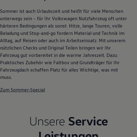
Autonomes Fahren
Mehr zum ID. Buzz
Sommer ist auch Urlaubszeit und heißt für viele Menschen
Online Beratung
unterwegs sein – für Ihr Volkswagen Nutzfahrzeug oft unter
California Welt
härteren Bedingungen als sonst. Hitze, lange Touren, volle
California Club
California Magazin & Ratgeber
Beladung und Stop-and-go fordern Material und Technik im
Vanlife
Alltag, auf Reisen oder auch im Arbeitseinsatz. Mit unserem
Ratgeber
nützlichen Checks und Original Teilen bringen wir Ihr
Routen & Reisen
California Reisen & Erlebnisse
Fahrzeug gut vorbereitet in die warme Jahreszeit. Dazu:
California App
Praktisches Zubehör wie Faltbox und Grundträger für Ihr
California Lifestyle & Zubehör
Fahrzeugdach schaffen Platz für alles Wichtige, was mit
Übernachten im California
Marke
muss.
Unternehmen
Karriere
Zum Sommer-Special
Karriere im Unternehmen
Karriere im Autohaus
Nachhaltigkeit
Kunden
Gesellschaft
Unsere
Service
Natur
Events
Leistungen
Rückblick VW Bus Festival 2023
75 Jahre Bulli Jubiläum