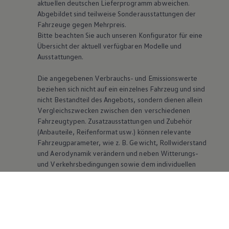
aktuellen deutschen Lieferprogramm abweichen.
Abgebildet sind teilweise Sonderausstattungen der
Fahrzeuge gegen Mehrpreis.
Bitte beachten Sie auch unseren Konfigurator für eine
Übersicht der aktuell verfügbaren Modelle und
Ausstattungen.
Die angegebenen Verbrauchs- und Emissionswerte
beziehen sich nicht auf ein einzelnes Fahrzeug und sind
nicht Bestandteil des Angebots, sondern dienen allein
Vergleichszwecken zwischen den verschiedenen
Fahrzeugtypen. Zusatzausstattungen und Zubehör
(Anbauteile, Reifenformat usw.) können relevante
Fahrzeugparameter, wie
z. B.
Gewicht, Rollwiderstand
und Aerodynamik verändern und neben Witterungs-
und Verkehrsbedingungen sowie dem individuellen
Fahrverhalten den Kraftstoffverbrauch, den
Stromverbrauch, die CO₂-Emissionen und die
Fahrleistungswerte eines Fahrzeugs beeinflussen.
Weitere Informationen zum offiziellen
Kraftstoffverbrauch und den offiziellen spezifischen