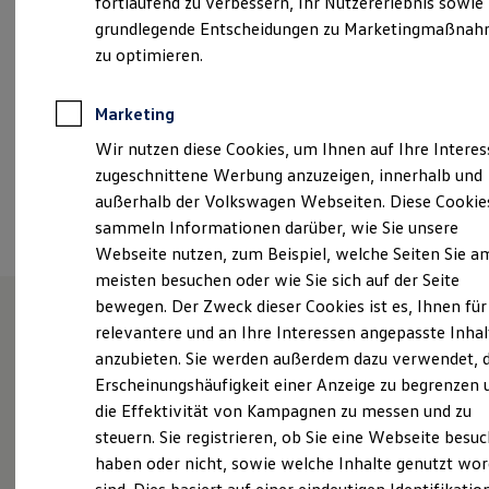
fortlaufend zu verbessern, Ihr Nutzererlebnis sowie
Kfz-Versicherung für Nutzfahrzeuge
grundlegende Entscheidungen zu Marketingmaßna
info@auto-erz.de
Restschuldversicherung
Wartungsverträge
zu optimieren.
Besitzer & Service
+49 6503 92850
Reparatur & Service
Sommer-Special
Marketing
Reparatur, Pflege & Inspektion
Ansprechpartner
Wir nutzen diese Cookies, um Ihnen auf Ihre Intere
Servicetermin anfragen
Service-Vorteile bei Volkswagen Nutzfahrzeuge
zugeschnittene Werbung anzuzeigen, innerhalb und
ServicePlus
außerhalb der Volkswagen Webseiten. Diese Cookie
Termin vereinbaren
Economy Service
sammeln Informationen darüber, wie Sie unsere
Räder & Reifen Service
Ersatzfahrzeuge
Webseite nutzen, zum Beispiel, welche Seiten Sie a
Notdienst und Pannenhilfe
meisten besuchen oder wie Sie sich auf der Seite
Software, Konnektivität & Apps
bewegen. Der Zweck dieser Cookies ist es, Ihnen für
California App
VW Connect für Ihren ID. Buzz
relevantere und an Ihre Interessen angepasste Inhal
VW Connect für Ihren Transporter/Caravelle
Unsere Leistungen
im
anzubieten. Sie werden außerdem dazu verwendet, d
VW Connect für Ihren Amarok
Überblick
Erscheinungshäufigkeit einer Anzeige zu begrenzen 
VW Connect für andere Modelle
Connect Pro
die Effektivität von Kampagnen zu messen und zu
Fleet Interface Data
steuern. Sie registrieren, ob Sie eine Webseite besuc
Multistop Pathfinder
Service
haben oder nicht, sowie welche Inhalte genutzt wo
Übersicht Software Updates
Hilfreiches für Besitzer