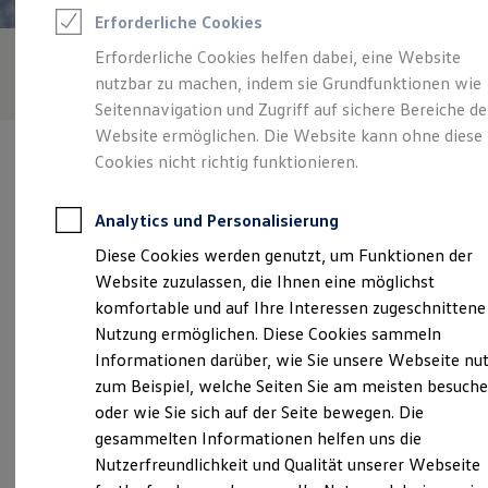
Rettungsdienste
Erforderliche Cookies
ONE Business ID Vorteile
Fahrzeugsuche & Marktplatz
Erforderliche Cookies helfen dabei, eine Website
Fahrzeugsuche
nutzbar zu machen, indem sie Grundfunktionen wie
Fahrzeuge online kaufen
Digitaler Marktplatz
Seitennavigation und Zugriff auf sichere Bereiche de
Kauf & Finanzierung
Website ermöglichen. Die Website kann ohne diese
Online-Fahrzeugbewertung
Cookies nicht richtig funktionieren.
Aktionen & Angebote
E-Auto-Förderung
Für Privatkunden
Analytics und Personalisierung
Für Gewerbekunden
Verantwortlich für die Inhalte auf dieser Seite ist die Auto-Erz
Profi Paket
Diese Cookies werden genutzt, um Funktionen der
GmbH
(
Impressum & Rechtliches
)
TopDeal
Website zuzulassen, die Ihnen eine möglichst
Gebrauchtwagen
ProfiPartner für Gebrauchtwagen
komfortable und auf Ihre Interessen zugeschnittene
Zertifizierte Gebrauchtwagen
Unsere 
Nutzung ermöglichen. Diese Cookies sammeln
Finanzierung
Informationen darüber, wie Sie unsere Webseite nu
Für Privatkunden
Für Gewerbekunden
zum Beispiel, welche Seiten Sie am meisten besuch
Leasing
Am Fohlengarten 4, 54411 Hermeskeil
oder wie Sie sich auf der Seite bewegen. Die
Für Privatkunden
gesammelten Informationen helfen uns die
Für Gewerbekunden
Montag
-
Freitag
07:30
-
17:30
Uhr
Versicherungen & Garantien
Nutzerfreundlichkeit und Qualität unserer Webseite
Garantien