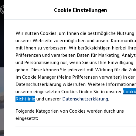
Modelle & Konfigurator
Cookie Einstellungen
Nutzfahrzeuge
Nutzfahrzeugkategorien entdecken
Modelle konfigurieren
Konfiguration laden
Zum
Zum
Modelle vergleichen
Service
Wir nutzen Cookies, um Ihnen die bestmögliche Nutzung
Hauptinhalt
Footer
Vorgängermodelle und Oldtimer
Auto-Erz
springen
springen
unserer Webseite zu ermöglichen und unsere Kommunika
Vorgängermodelle
Oldtimer
mit Ihnen zu verbessern. Wir berücksichtigen hierbei Ihr
Bulli Historie
4.5
|
14 Bewertungen
Präferenzen und verarbeiten Daten für Marketing, Analyt
Branchenlösungen & Gewerbekunden
und Personalisierung nur, wenn Sie uns Ihre Einwilligung
Umbaulösungen und Hersteller finden
Auf- und Umbauten entdecken & konfigurieren
geben. Diese können Sie jederzeit mit Wirkung für die Zu
Groß- und Sonderkunden
im Cookie Manager (Meine Präferenzen verwalten) in der
Großkunden
Datenschutzerklärung widerrufen. Weitere Informatione
Kommunen & Behörden
Journalisten
unseren eingesetzten Cookies finden Sie in unserer
Cooki
Sportvereine
Richtlinie
und unserer
Datenschutzerklärung
.
Branchenlösungen
Bau & Handwerk
Folgende Kategorien von Cookies werden durch uns
Gewerbliche Personenbeförderung
Service & mobile Werkstätten
eingesetzt:
Kurier, Logistik & Handel
Kühlfahrzeuge
Feuerwehr