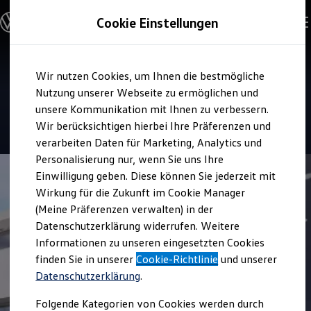
Modelle & Konfigurator
Cookie Einstellungen
Nutzfahrzeuge
Nutzfahrzeugkategorien entdecken
Modelle konfigurieren
Konfiguration laden
Zum
Zum
Modelle vergleichen
Service
Wir nutzen Cookies, um Ihnen die bestmögliche
Hauptinhalt
Footer
Vorgängermodelle und Oldtimer
Auto-Denk
springen
springen
Nutzung unserer Webseite zu ermöglichen und
Vorgängermodelle
Oldtimer
unsere Kommunikation mit Ihnen zu verbessern.
Bulli Historie
4.9
|
46 Bewertungen
Wir berücksichtigen hierbei Ihre Präferenzen und
Branchenlösungen & Gewerbekunden
verarbeiten Daten für Marketing, Analytics und
Umbaulösungen und Hersteller finden
Auf- und Umbauten entdecken & konfigurieren
Personalisierung nur, wenn Sie uns Ihre
Groß- und Sonderkunden
Einwilligung geben. Diese können Sie jederzeit mit
Großkunden
Wirkung für die Zukunft im Cookie Manager
Kommunen & Behörden
Journalisten
(Meine Präferenzen verwalten) in der
Sportvereine
Datenschutzerklärung widerrufen. Weitere
Branchenlösungen
Informationen zu unseren eingesetzten Cookies
Bau & Handwerk
Gewerbliche Personenbeförderung
finden Sie in unserer
Cookie-Richtlinie
und unserer
Service & mobile Werkstätten
Datenschutzerklärung
.
Kurier, Logistik & Handel
Menschen mit Behinderung
Folgende Kategorien von Cookies werden durch
Kühlfahrzeuge