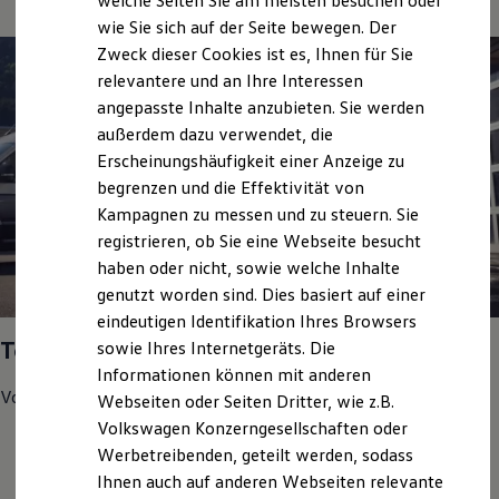
welche Seiten Sie am meisten besuchen oder
Hilfreiches für Besitzer
wie Sie sich auf der Seite bewegen. Der
Digitales Bordbuch
Zweck dieser Cookies ist es, Ihnen für Sie
Fahrerassistenz- und Sicherheitssysteme
Kontrollleuchten
relevantere und an Ihre Interessen
Kurzfahrprofile und Ölverdünnung
angepasste Inhalte anzubieten. Sie werden
Batterieverordnung
außerdem dazu verwendet, die
XTL-Dieselkraftstoff
Ersatzteile und Betriebsflüssigkeiten
Erscheinungshäufigkeit einer Anzeige zu
Original Zubehör und Lifestyle Produkte
begrenzen und die Effektivität von
myVolkswagen
Kampagnen zu messen und zu steuern. Sie
myVolkswagen Business
Elektrisch & Autonom
registrieren, ob Sie eine Webseite besucht
Elektro - & Hybridfahrzeuge
haben oder nicht, sowie welche Inhalte
Unser Ansatz
1
genutzt worden sind. Dies basiert auf einer
Klimafreundlicher Strom
Reichweite & Ladelösungen
eindeutigen Identifikation Ihres Browsers
Reichweitensimulator
Top Service Partner 2025
sowie Ihres Internetgeräts. Die
Ladezeitensimulator
Informationen können mit anderen
Ladelösungen für Privatkunden
Ladelösungen für Gewerbekunden
Volkswagen
Nutzfahrzeuge
hat uns in den Bereichen
Webseiten oder Seiten Dritter, wie z.B.
Wallbox und Ladekabel
Volkswagen Konzerngesellschaften oder
Bidirektionales Laden
Kundenzufriedenheit
Werbetreibenden, geteilt werden, sodass
Förderung & Kosten der Elektrofahrzeuge
Werkstatt-Test
Fördermöglichkeiten für Privatkunden
Ihnen auch auf anderen Webseiten relevante
Fördermöglichkeiten für Gewerbekunden