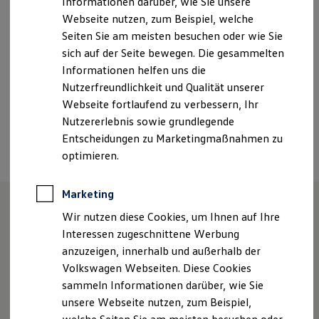
Informationen darüber, wie Sie unsere
Garantien
Webseite nutzen, zum Beispiel, welche
angerer.susanne@auto-denk.de
Kfz-Versicherung für Nutzfahrzeuge
Restschuldversicherung
Seiten Sie am meisten besuchen oder wie Sie
Wartungsverträge
+49 8583 96070
sich auf der Seite bewegen. Die gesammelten
Besitzer & Service
Informationen helfen uns die
Reparatur & Service
Sommer-Special
Nutzerfreundlichkeit und Qualität unserer
Ansprechpartner
Reparatur, Pflege & Inspektion
Webseite fortlaufend zu verbessern, Ihr
Servicetermin anfragen
Nutzererlebnis sowie grundlegende
Service-Vorteile bei Volkswagen Nutzfahrzeuge
ServicePlus
Termin vereinbaren
Entscheidungen zu Marketingmaßnahmen zu
Economy Service
optimieren.
Räder & Reifen Service
Ersatzfahrzeuge
Notdienst und Pannenhilfe
Marketing
Software, Konnektivität & Apps
California App
Wir nutzen diese Cookies, um Ihnen auf Ihre
VW Connect für Ihren ID. Buzz
Unsere Leistungen
im
Interessen zugeschnittene Werbung
VW Connect für Ihren Transporter/Caravelle
anzuzeigen, innerhalb und außerhalb der
Überblick
VW Connect für Ihren Amarok
VW Connect für andere Modelle
Volkswagen Webseiten. Diese Cookies
Connect Pro
sammeln Informationen darüber, wie Sie
Fleet Interface Data
Service
unsere Webseite nutzen, zum Beispiel,
Multistop Pathfinder
Übersicht Software Updates