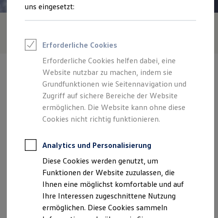
Feuerwehr
uns eingesetzt:
Rettungsdienste
ONE Business ID Vorteile
Fahrzeugsuche & Marktplatz
Fahrzeugsuche
Erforderliche Cookies
Fahrzeuge online kaufen
Digitaler Marktplatz
Erforderliche Cookies helfen dabei, eine
Kauf & Finanzierung
Website nutzbar zu machen, indem sie
Online-Fahrzeugbewertung
Aktionen & Angebote
Grundfunktionen wie Seitennavigation und
E-Auto-Förderung
Zugriff auf sichere Bereiche der Website
Für Privatkunden
Verantwortlich für die Inhalte auf dieser Seite ist die Auto-Denk
ermöglichen. Die Website kann ohne diese
Für Gewerbekunden
GmbH
(
Impressum & Rechtliches
)
Profi Paket
Cookies nicht richtig funktionieren.
TopDeal
Gebrauchtwagen
Zentrale
ProfiPartner für Gebrauchtwagen
Analytics und Personalisierung
Zertifizierte Gebrauchtwagen
Diese Cookies werden genutzt, um
Finanzierung
Dreisesselstraße 39, 94089 Neureichenau
Für Privatkunden
Funktionen der Website zuzulassen, die
Für Gewerbekunden
Ihnen eine möglichst komfortable und auf
Leasing
Montag
-
Freitag
08:00
-
18:00
Uhr
Ihre Interessen zugeschnittene Nutzung
Für Privatkunden
Für Gewerbekunden
Samstag
09:00
-
13:00
Uhr
ermöglichen. Diese Cookies sammeln
Versicherungen & Garantien