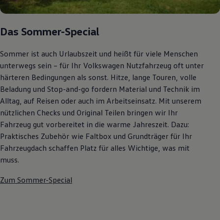
Autonomes Fahren
Mehr zum ID. Buzz
Online Beratung
Das Sommer-Special
California Welt
California Club
California Magazin & Ratgeber
Sommer ist auch Urlaubszeit und heißt für viele Menschen
Vanlife
unterwegs sein – für Ihr Volkswagen Nutzfahrzeug oft unter
Ratgeber
härteren Bedingungen als sonst. Hitze, lange Touren, volle
Routen & Reisen
California Reisen & Erlebnisse
Beladung und Stop-and-go fordern Material und Technik im
California App
Alltag, auf Reisen oder auch im Arbeitseinsatz. Mit unserem
California Lifestyle & Zubehör
nützlichen Checks und Original Teilen bringen wir Ihr
Übernachten im California
Marke
Fahrzeug gut vorbereitet in die warme Jahreszeit. Dazu:
Unternehmen
Praktisches Zubehör wie Faltbox und Grundträger für Ihr
Karriere
Fahrzeugdach schaffen Platz für alles Wichtige, was mit
Karriere im Unternehmen
Karriere im Autohaus
muss.
Nachhaltigkeit
Kunden
Zum Sommer-Special
Gesellschaft
Natur
Events
Rückblick VW Bus Festival 2023
75 Jahre Bulli Jubiläum