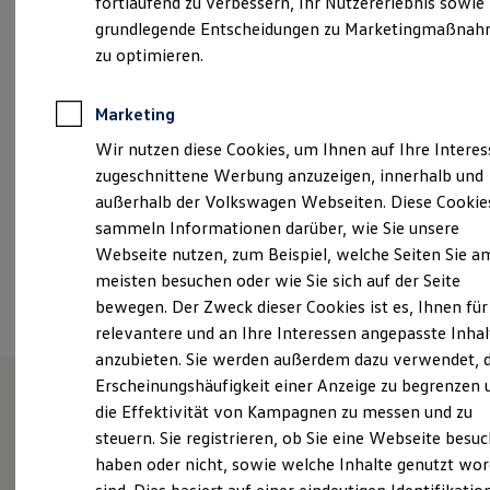
fortlaufend zu verbessern, Ihr Nutzererlebnis sowie
Kfz-Versicherung für Nutzfahrzeuge
13:00
-
17:00
Uhr
grundlegende Entscheidungen zu Marketingmaßna
Restschuldversicherung
Wartungsverträge
zu optimieren.
Samstags hat nur unser Verkauf geöffnet
Besitzer & Service
Reparatur & Service
info@auto.brugger.de
Sommer-Special
Marketing
Reparatur, Pflege & Inspektion
Wir nutzen diese Cookies, um Ihnen auf Ihre Intere
Servicetermin anfragen
+49 7358 961970
Service-Vorteile bei Volkswagen Nutzfahrzeuge
zugeschnittene Werbung anzuzeigen, innerhalb und
ServicePlus
außerhalb der Volkswagen Webseiten. Diese Cookie
Economy Service
Ansprechpartner
sammeln Informationen darüber, wie Sie unsere
Räder & Reifen Service
Ersatzfahrzeuge
Webseite nutzen, zum Beispiel, welche Seiten Sie a
Notdienst und Pannenhilfe
meisten besuchen oder wie Sie sich auf der Seite
Software, Konnektivität & Apps
Termin vereinbaren
bewegen. Der Zweck dieser Cookies ist es, Ihnen für
California App
VW Connect für Ihren ID. Buzz
relevantere und an Ihre Interessen angepasste Inhal
VW Connect für Ihren Transporter/Caravelle
anzubieten. Sie werden außerdem dazu verwendet, d
VW Connect für Ihren Amarok
Erscheinungshäufigkeit einer Anzeige zu begrenzen 
VW Connect für andere Modelle
Connect Pro
die Effektivität von Kampagnen zu messen und zu
Fleet Interface Data
Unsere Leistungen
im
steuern. Sie registrieren, ob Sie eine Webseite besuc
Multistop Pathfinder
Überblick
haben oder nicht, sowie welche Inhalte genutzt wo
Übersicht Software Updates
Hilfreiches für Besitzer