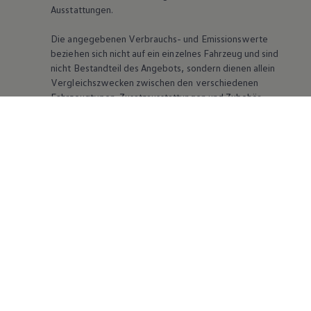
Ausstattungen.
Die angegebenen Verbrauchs- und Emissionswerte
beziehen sich nicht auf ein einzelnes Fahrzeug und sind
nicht Bestandteil des Angebots, sondern dienen allein
Vergleichszwecken zwischen den verschiedenen
Fahrzeugtypen. Zusatzausstattungen und Zubehör
(Anbauteile, Reifenformat usw.) können relevante
Fahrzeugparameter, wie
z. B.
Gewicht, Rollwiderstand
und Aerodynamik verändern und neben Witterungs-
und Verkehrsbedingungen sowie dem individuellen
Fahrverhalten den Kraftstoffverbrauch, den
Stromverbrauch, die CO₂-Emissionen und die
Fahrleistungswerte eines Fahrzeugs beeinflussen.
Weitere Informationen zum offiziellen
Kraftstoffverbrauch und den offiziellen spezifischen
CO₂-Emissionen neuer Personenkraftwagen können
dem „Leitfaden über den Kraftstoffverbrauch, die CO₂-
Emissionen und den Stromverbrauch neuer
Personenkraftwagen“ entnommen werden, der an