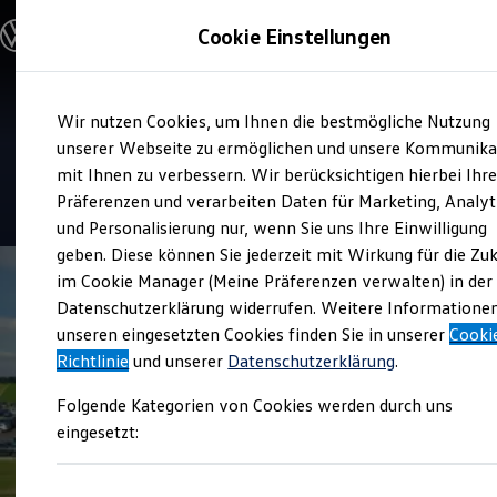
Modelle & Konfigurator
Cookie Einstellungen
Nutzfahrzeuge
Nutzfahrzeugkategorien entdecken
Modelle konfigurieren
Konfiguration laden
Zum
Zum
Modelle vergleichen
Service
Wir nutzen Cookies, um Ihnen die bestmögliche Nutzung
Hauptinhalt
Footer
Vorgängermodelle und Oldtimer
Auto Brugger
springen
springen
unserer Webseite zu ermöglichen und unsere Kommunika
Vorgängermodelle
Oldtimer
mit Ihnen zu verbessern. Wir berücksichtigen hierbei Ihr
Bulli Historie
4.8
|
32 Bewertungen
Präferenzen und verarbeiten Daten für Marketing, Analyt
Branchenlösungen & Gewerbekunden
und Personalisierung nur, wenn Sie uns Ihre Einwilligung
Umbaulösungen und Hersteller finden
Auf- und Umbauten entdecken & konfigurieren
geben. Diese können Sie jederzeit mit Wirkung für die Zu
Groß- und Sonderkunden
im Cookie Manager (Meine Präferenzen verwalten) in der
Großkunden
Datenschutzerklärung widerrufen. Weitere Informatione
Kommunen & Behörden
Journalisten
unseren eingesetzten Cookies finden Sie in unserer
Cooki
Sportvereine
Richtlinie
und unserer
Datenschutzerklärung
.
Branchenlösungen
Bau & Handwerk
Folgende Kategorien von Cookies werden durch uns
Gewerbliche Personenbeförderung
Service & mobile Werkstätten
eingesetzt:
Kurier, Logistik & Handel
Kühlfahrzeuge
Feuerwehr