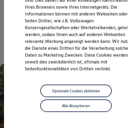
sind. Dies basiert auf einer eindeutigen Identifikatio
Digitales Bordbuch
Ihres Browsers sowie Ihres Internetgeräts. Die
Fahrerassistenz- und Sicherheitssysteme
Service
Informationen können mit anderen Webseiten oder
Kontrollleuchten
Kurzfahrprofile und Ölverdünnung
Seiten Dritter, wie z.B. Volkswagen
Batterieverordnung
Konzerngesellschaften oder Werbetreibenden, getei
XTL-Dieselkraftstoff
Aktuelle Highlights
werden, sodass Ihnen auch auf anderen Webseiten
Ersatzteile und Betriebsflüssigkeiten
Original Zubehör und Lifestyle Produkte
relevante Werbung angezeigt werden kann. Wir nut
myVolkswagen
und Angebote
die Dienste eines Dritten für die Verarbeitung solche
myVolkswagen Business
Daten zu Marketing Zwecken. Diese Cookies werden
Elektrisch & Autonom
Elektro - & Hybridfahrzeuge
soweit dies zweckdienlich ist, oftmals mit
Unser Ansatz
Seitenfunktionalitäten von Dritten verlinkt.
Klimafreundlicher Strom
Reichweite & Ladelösungen
Reichweitensimulator
Ladezeitensimulator
Ladelösungen für Privatkunden
Optionale Cookies ablehnen
Ladelösungen für Gewerbekunden
Wallbox und Ladekabel
Alle Akzeptieren
Bidirektionales Laden
Förderung & Kosten der Elektrofahrzeuge
Fördermöglichkeiten für Privatkunden
Fördermöglichkeiten für Gewerbekunden
Kostensimulator