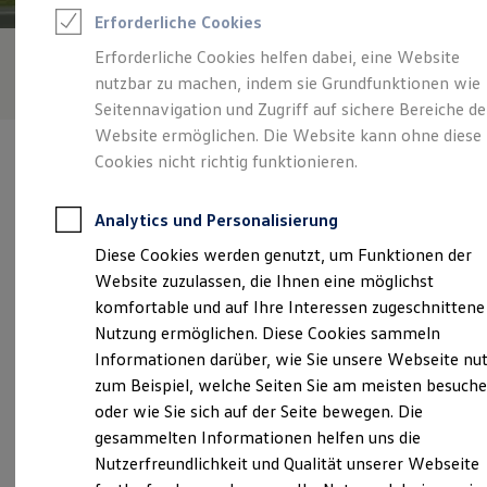
Rettungsdienste
Erforderliche Cookies
ONE Business ID Vorteile
Fahrzeugsuche & Marktplatz
Erforderliche Cookies helfen dabei, eine Website
Fahrzeugsuche
nutzbar zu machen, indem sie Grundfunktionen wie
Fahrzeuge online kaufen
Digitaler Marktplatz
Seitennavigation und Zugriff auf sichere Bereiche de
Kauf & Finanzierung
Website ermöglichen. Die Website kann ohne diese
Online-Fahrzeugbewertung
Cookies nicht richtig funktionieren.
Aktionen & Angebote
E-Auto-Förderung
Für Privatkunden
Analytics und Personalisierung
Für Gewerbekunden
Verantwortlich für die Inhalte auf dieser Seite ist die Auto Brugger
Profi Paket
Diese Cookies werden genutzt, um Funktionen der
GmbH
(
Impressum & Rechtliches
)
TopDeal
Website zuzulassen, die Ihnen eine möglichst
Gebrauchtwagen
ProfiPartner für Gebrauchtwagen
komfortable und auf Ihre Interessen zugeschnittene
Zertifizierte Gebrauchtwagen
Unsere 
Nutzung ermöglichen. Diese Cookies sammeln
Finanzierung
Informationen darüber, wie Sie unsere Webseite nu
Für Privatkunden
Für Gewerbekunden
zum Beispiel, welche Seiten Sie am meisten besuch
Leasing
Biberacher Straße 20, 88436 Eberhardzell-
oder wie Sie sich auf der Seite bewegen. Die
Für Privatkunden
Füramoos
gesammelten Informationen helfen uns die
Für Gewerbekunden
Versicherungen & Garantien
Nutzerfreundlichkeit und Qualität unserer Webseite
Garantien
Montag
-
Freitag
08:00
-
12:00
Uhr