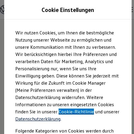
Modelle & Konfigurator
Cookie Einstellungen
Nutzfahrzeuge
Nutzfahrzeugkategorien entdecken
Modelle konfigurieren
Konfiguration laden
Zum
Zum
Modelle vergleichen
Wir nutzen Cookies, um Ihnen die bestmögliche
Hauptinhalt
Footer
Vorgängermodelle und Oldtimer
springen
springen
Nutzung unserer Webseite zu ermöglichen und
Vorgängermodelle
Oldtimer
unsere Kommunikation mit Ihnen zu verbessern.
Auto Brucker GmbH
Bulli Historie
Wir berücksichtigen hierbei Ihre Präferenzen und
Branchenlösungen & Gewerbekunden
verarbeiten Daten für Marketing, Analytics und
Umbaulösungen und Hersteller finden
| Impressum &
Auf- und Umbauten entdecken & konfigurieren
Personalisierung nur, wenn Sie uns Ihre
Groß- und Sonderkunden
Einwilligung geben. Diese können Sie jederzeit mit
Rechtliches
Großkunden
Wirkung für die Zukunft im Cookie Manager
Kommunen & Behörden
Journalisten
(Meine Präferenzen verwalten) in der
Sportvereine
Hier finden Sie Informationen über die
Datenschutzerklärung widerrufen. Weitere
Branchenlösungen
Informationen zu unseren eingesetzten Cookies
Bau & Handwerk
Auto Brucker GmbH als verantwortliche
Gewerbliche Personenbeförderung
finden Sie in unserer
Cookie-Richtlinie
und unserer
Anbieterin von Inhalten und Angeboten,
Service & mobile Werkstätten
Datenschutzerklärung
.
die auf dieser Webseite speziell
Kurier, Logistik & Handel
Kühlfahrzeuge
aufgeführt sind.
Folgende Kategorien von Cookies werden durch
Feuerwehr