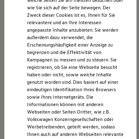
welche Seiten Sie am meisten besuchen oder
A. Verantwortlicher
Digitales Bordbuch
wie Sie sich auf der Seite bewegen. Der
Fahrerassistenz- und Sicherheitssysteme
Zweck dieser Cookies ist es, Ihnen für Sie
Kontrollleuchten
Wir freuen uns, dass Sie unsere Webseite der Auto
Kurzfahrprofile und Ölverdünnung
relevantere und an Ihre Interessen
Brucker GmbH, Asbacher Str. 21, 98574
Batterieverordnung
angepasste Inhalte anzubieten. Sie werden
Schmalkalden,
schmalkalden@auto-brucker.de
XTL-Dieselkraftstoff
außerdem dazu verwendet, die
Ersatzteile und Betriebsflüssigkeiten
besuchen. Im Folgenden informieren wir Sie über die
Original Zubehör und Lifestyle Produkte
Erscheinungshäufigkeit einer Anzeige zu
Verarbeitung Ihrer personenbezogenen Daten durch
myVolkswagen
begrenzen und die Effektivität von
uns im Zusammenhang mit Ihrem Besuch unserer
myVolkswagen Business
Kampagnen zu messen und zu steuern. Sie
Elektrisch & Autonom
Webseite.
Elektro - & Hybridfahrzeuge
registrieren, ob Sie eine Webseite besucht
Unser Ansatz
B. Verarbeitung Ihrer personenbezogenen Daten
haben oder nicht, sowie welche Inhalte
Klimafreundlicher Strom
genutzt worden sind. Dies basiert auf einer
Reichweite & Ladelösungen
Reichweitensimulator
Unsere Webseite bietet Ihnen verschiedene
eindeutigen Identifikation Ihres Browsers
Ladezeitensimulator
Angebote, die wir Ihnen in Bezug auf dabei durch uns
sowie Ihres Internetgeräts. Die
Ladelösungen für Privatkunden
verarbeitete personenbezogene Daten im Folgenden
Informationen können mit anderen
Ladelösungen für Gewerbekunden
Wallbox und Ladekabel
näher erläutern möchten. Bei der Datenverarbeitung
Webseiten oder Seiten Dritter, wie z.B.
Bidirektionales Laden
im Zusammenhang mit unserer Webseite unterstützt
Volkswagen Konzerngesellschaften oder
Förderung & Kosten der Elektrofahrzeuge
uns die Volkswagen Deutschland GmbH und Co. KG als
Werbetreibenden, geteilt werden, sodass
Fördermöglichkeiten für Privatkunden
Fördermöglichkeiten für Gewerbekunden
Auftragsverarbeiterin.
Ihnen auch auf anderen Webseiten relevante
Kostensimulator