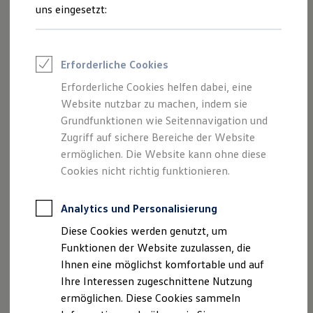
Rettungsdienste
uns eingesetzt:
ONE Business ID Vorteile
Fahrzeugsuche & Marktplatz
Fahrzeugsuche
Fahrzeuge online kaufen
Impressum
Erforderliche Cookies
Digitaler Marktplatz
Kauf & Finanzierung
Erforderliche Cookies helfen dabei, eine
Datenschutzerklärung
Online-Fahrzeugbewertung
Website nutzbar zu machen, indem sie
Aktionen & Angebote
E-Auto-Förderung
Grundfunktionen wie Seitennavigation und
Für Privatkunden
Zugriff auf sichere Bereiche der Website
Impressum
Für Gewerbekunden
ermöglichen. Die Website kann ohne diese
Profi Paket
TopDeal
Cookies nicht richtig funktionieren.
Auto Brucker GmbH
Gebrauchtwagen
ProfiPartner für Gebrauchtwagen
Jerusalemer Str. 1
Zertifizierte Gebrauchtwagen
Analytics und Personalisierung
98617 Meiningen
Finanzierung
Diese Cookies werden genutzt, um
Für Privatkunden
Telefonnummer: 03693/71450
Für Gewerbekunden
Funktionen der Website zuzulassen, die
Leasing
Faxnummer: 03693/714533
Ihnen eine möglichst komfortable und auf
Für Privatkunden
E-Mail:
info@auto-brucker.de
Ihre Interessen zugeschnittene Nutzung
Für Gewerbekunden
Versicherungen & Garantien
ermöglichen. Diese Cookies sammeln
Garantien
Umsatzst.-ID-Nr.: DE 297055873