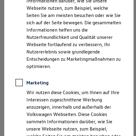
Informationen darüber, wie Sie unsere
Kfz-Versicherung für Nutzfahrzeuge
Registergericht: Jena HRB510690
Webseite nutzen, zum Beispiel, welche
Restschuldversicherung
Wartungsverträge
Seiten Sie am meisten besuchen oder wie Sie
Geschäftsführer: Michael Brucker
Besitzer & Service
sich auf der Seite bewegen. Die gesammelten
Reparatur & Service
Informationen helfen uns die
Sommer-Special
Hinweis gemäß § 36
Reparatur, Pflege & Inspektion
Nutzerfreundlichkeit und Qualität unserer
Verbraucherstreitbeilegungsgesetz (VSBG):
Servicetermin anfragen
Webseite fortlaufend zu verbessern, Ihr
Wir sind zur Teilnahme an einem
Service-Vorteile bei Volkswagen Nutzfahrzeuge
Nutzererlebnis sowie grundlegende
ServicePlus
Streitbeilegungsverfahren bei folgender
Economy Service
Entscheidungen zu Marketingmaßnahmen zu
Verbraucherschlichtungsstelle bereit:
Räder & Reifen Service
optimieren.
Allgemeine Verbraucherschlichtungsstelle
Ersatzfahrzeuge
Notdienst und Pannenhilfe
desZentrums für Schlichtung e. V.
Software, Konnektivität & Apps
Marketing
Straßburger Straße 8
California App
77694 Kehl am Rhein
VW Connect für Ihren ID. Buzz
Wir nutzen diese Cookies, um Ihnen auf Ihre
VW Connect für Ihren Transporter/Caravelle
http://www.verbraucher-schlichter.de
Interessen zugeschnittene Werbung
VW Connect für Ihren Amarok
anzuzeigen, innerhalb und außerhalb der
VW Connect für andere Modelle
Connect Pro
Volkswagen Webseiten. Diese Cookies
Fleet Interface Data
Datenschutzerklärung
sammeln Informationen darüber, wie Sie
Multistop Pathfinder
unsere Webseite nutzen, zum Beispiel,
Übersicht Software Updates
Hilfreiches für Besitzer