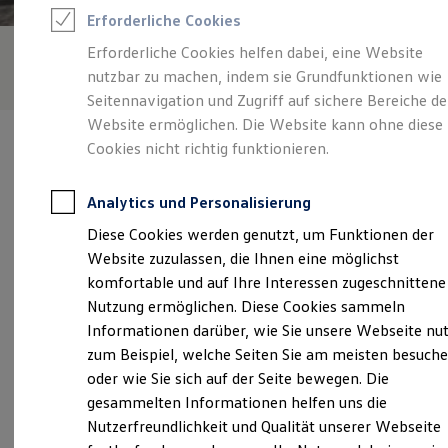
Rettungsdienste
Erforderliche Cookies
ONE Business ID Vorteile
Fahrzeugsuche & Marktplatz
Erforderliche Cookies helfen dabei, eine Website
Fahrzeugsuche
nutzbar zu machen, indem sie Grundfunktionen wie
Fahrzeuge online kaufen
Digitaler Marktplatz
Seitennavigation und Zugriff auf sichere Bereiche de
Kauf & Finanzierung
Website ermöglichen. Die Website kann ohne diese
Online-Fahrzeugbewertung
Cookies nicht richtig funktionieren.
Aktionen & Angebote
E-Auto-Förderung
Für Privatkunden
Analytics und Personalisierung
Für Gewerbekunden
Verantwortlich für die Inhalte auf dieser Seite ist die Auto
Profi Paket
Diese Cookies werden genutzt, um Funktionen der
Bierschneider Aalen GmbH
(
Impressum & Rechtliches
)
TopDeal
Website zuzulassen, die Ihnen eine möglichst
Gebrauchtwagen
ProfiPartner für Gebrauchtwagen
komfortable und auf Ihre Interessen zugeschnittene
Zertifizierte Gebrauchtwagen
Unsere 
Nutzung ermöglichen. Diese Cookies sammeln
Finanzierung
Informationen darüber, wie Sie unsere Webseite nu
Für Privatkunden
Für Gewerbekunden
zum Beispiel, welche Seiten Sie am meisten besuch
Leasing
Obere Bahnstraße 78, 73431 Aalen
oder wie Sie sich auf der Seite bewegen. Die
Für Privatkunden
gesammelten Informationen helfen uns die
Für Gewerbekunden
Montag
-
Freitag
07:00
-
18:00
Uhr
Versicherungen & Garantien
Nutzerfreundlichkeit und Qualität unserer Webseite
Garantien