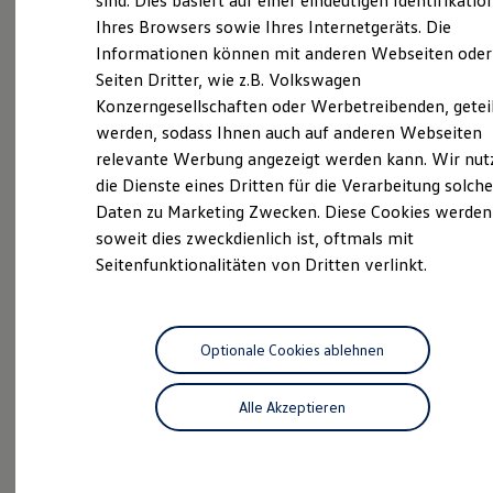
sind. Dies basiert auf einer eindeutigen Identifikatio
Digitales Bordbuch
Ihres Browsers sowie Ihres Internetgeräts. Die
Neuwagen Caddy - Multivan -
Fahrerassistenz- und Sicherheitssysteme
Informationen können mit anderen Webseiten oder
Kontrollleuchten
California
Kurzfahrprofile und Ölverdünnung
Seiten Dritter, wie z.B. Volkswagen
Batterieverordnung
ID.
Buzz
Konzerngesellschaften oder Werbetreibenden, getei
XTL-Dieselkraftstoff
werden, sodass Ihnen auch auf anderen Webseiten
Ersatzteile und Betriebsflüssigkeiten
Service
Original Zubehör und Lifestyle Produkte
relevante Werbung angezeigt werden kann. Wir nut
myVolkswagen
ServicePlus
die Dienste eines Dritten für die Verarbeitung solche
myVolkswagen Business
Daten zu Marketing Zwecken. Diese Cookies werden
Elektrisch & Autonom
Volkswagen Economy
Elektro - & Hybridfahrzeuge
soweit dies zweckdienlich ist, oftmals mit
Service
Unser Ansatz
Seitenfunktionalitäten von Dritten verlinkt.
Klimafreundlicher Strom
Reichweite & Ladelösungen
Reichweitensimulator
Ladezeitensimulator
Ladelösungen für Privatkunden
Optionale Cookies ablehnen
Ladelösungen für Gewerbekunden
Probefahrt
Wallbox und Ladekabel
Alle Akzeptieren
Bidirektionales Laden
Förderung & Kosten der Elektrofahrzeuge
Fördermöglichkeiten für Privatkunden
Fördermöglichkeiten für Gewerbekunden
Kostensimulator