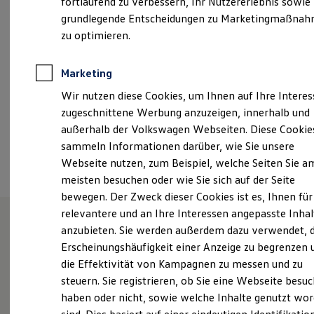
fortlaufend zu verbessern, Ihr Nutzererlebnis sowie
Samstag
09:00
-
13:00
Uhr
Kfz-Versicherung für Nutzfahrzeuge
grundlegende Entscheidungen zu Marketingmaßna
Restschuldversicherung
Wartungsverträge
zu optimieren.
info.aalen@bierschneider.de
Besitzer & Service
Reparatur & Service
+49 7361 9450
Sommer-Special
Marketing
Reparatur, Pflege & Inspektion
Wir nutzen diese Cookies, um Ihnen auf Ihre Intere
Servicetermin anfragen
Service-Vorteile bei Volkswagen Nutzfahrzeuge
Ansprechpartner
zugeschnittene Werbung anzuzeigen, innerhalb und
ServicePlus
außerhalb der Volkswagen Webseiten. Diese Cookie
Economy Service
sammeln Informationen darüber, wie Sie unsere
Räder & Reifen Service
Termin vereinbaren
Ersatzfahrzeuge
Webseite nutzen, zum Beispiel, welche Seiten Sie a
Notdienst und Pannenhilfe
meisten besuchen oder wie Sie sich auf der Seite
Software, Konnektivität & Apps
bewegen. Der Zweck dieser Cookies ist es, Ihnen für
California App
VW Connect für Ihren ID. Buzz
relevantere und an Ihre Interessen angepasste Inhal
VW Connect für Ihren Transporter/Caravelle
anzubieten. Sie werden außerdem dazu verwendet, d
VW Connect für Ihren Amarok
Unsere Leistungen
im
Erscheinungshäufigkeit einer Anzeige zu begrenzen 
VW Connect für andere Modelle
Connect Pro
die Effektivität von Kampagnen zu messen und zu
Überblick
Fleet Interface Data
steuern. Sie registrieren, ob Sie eine Webseite besuc
Multistop Pathfinder
haben oder nicht, sowie welche Inhalte genutzt wo
Übersicht Software Updates
Neuwagen
Nutzfahrzeuge
Hilfreiches für Besitzer