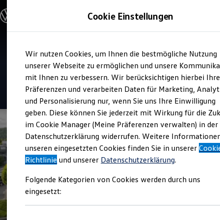
Modelle & Konfigurator
Cookie Einstellungen
Nutzfahrzeuge
Nutzfahrzeugkategorien entdecken
Modelle konfigurieren
Konfiguration laden
Zum
Zum
Modelle vergleichen
Verkauf und Service
Wir nutzen Cookies, um Ihnen die bestmögliche Nutzung
Hauptinhalt
Footer
Vorgängermodelle und Oldtimer
Auto Bierschneider Aalen
springen
springen
unserer Webseite zu ermöglichen und unsere Kommunika
Vorgängermodelle
Oldtimer
mit Ihnen zu verbessern. Wir berücksichtigen hierbei Ihr
Bulli Historie
4.6
|
127 Bewertungen
Präferenzen und verarbeiten Daten für Marketing, Analyt
Branchenlösungen & Gewerbekunden
und Personalisierung nur, wenn Sie uns Ihre Einwilligung
Umbaulösungen und Hersteller finden
Auf- und Umbauten entdecken & konfigurieren
geben. Diese können Sie jederzeit mit Wirkung für die Zu
Groß- und Sonderkunden
im Cookie Manager (Meine Präferenzen verwalten) in der
Großkunden
Datenschutzerklärung widerrufen. Weitere Informatione
Kommunen & Behörden
Journalisten
unseren eingesetzten Cookies finden Sie in unserer
Cooki
Sportvereine
Richtlinie
und unserer
Datenschutzerklärung
.
Branchenlösungen
Bau & Handwerk
Folgende Kategorien von Cookies werden durch uns
Gewerbliche Personenbeförderung
Service & mobile Werkstätten
eingesetzt:
Kurier, Logistik & Handel
Kühlfahrzeuge
Feuerwehr