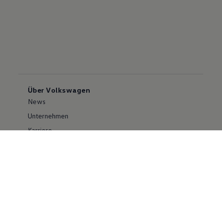
Über Volkswagen
News
Unternehmen
Karriere
Großkunden
Erklärung zur Barrierefreiheit
Konzern
Volkswagen Konzern
Investor Relations
Compliance im Konzern