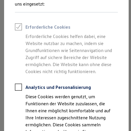
Feuerwehr
uns eingesetzt:
Rettungsdienste
ONE Business ID Vorteile
Fahrzeugsuche & Marktplatz
Fahrzeugsuche
Impressum
Erforderliche Cookies
Fahrzeuge online kaufen
Digitaler Marktplatz
Erforderliche Cookies helfen dabei, eine
Datenschutzerklärung
Kauf & Finanzierung
Website nutzbar zu machen, indem sie
Online-Fahrzeugbewertung
Aktionen & Angebote
Grundfunktionen wie Seitennavigation und
E-Auto-Förderung
Zugriff auf sichere Bereiche der Website
Impressum
Für Privatkunden
ermöglichen. Die Website kann ohne diese
Für Gewerbekunden
Profi Paket
Cookies nicht richtig funktionieren.
AMSC Stocker GmbH
TopDeal
Gebrauchtwagen
Landshuter Str. 25
ProfiPartner für Gebrauchtwagen
Analytics und Personalisierung
93333 Neustadt a.d. Donau
Zertifizierte Gebrauchtwagen
Diese Cookies werden genutzt, um
Finanzierung
Telefon 09445/752210
Für Privatkunden
Funktionen der Website zuzulassen, die
Für Gewerbekunden
Telefax 09445/7522199
Ihnen eine möglichst komfortable und auf
Leasing
E-Mail
info@amsc-stocker.de
Ihre Interessen zugeschnittene Nutzung
Für Privatkunden
Für Gewerbekunden
ermöglichen. Diese Cookies sammeln
Versicherungen & Garantien
Geschäftsführer Ruhfass Manuel