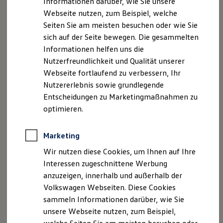
Informationen darüber, wie Sie unsere
Garantien
Webseite nutzen, zum Beispiel, welche
Kfz-Versicherung für Nutzfahrzeuge
Umsatzsteueridentifikationsnummer DE 321866723
Restschuldversicherung
Seiten Sie am meisten besuchen oder wie Sie
Handelsregistereintrag Amtsgericht Regensburg HRB
Wartungsverträge
sich auf der Seite bewegen. Die gesammelten
Besitzer & Service
16939
Informationen helfen uns die
Reparatur & Service
Sommer-Special
Nutzerfreundlichkeit und Qualität unserer
Steuernummer 124/121/53527
Reparatur, Pflege & Inspektion
Webseite fortlaufend zu verbessern, Ihr
Servicetermin anfragen
Nutzererlebnis sowie grundlegende
Service-Vorteile bei Volkswagen Nutzfahrzeuge
Hinweis gemäß § 36
ServicePlus
Entscheidungen zu Marketingmaßnahmen zu
Verbraucherstreitbeilegungsgesetz (VSBG) Wir sind
Economy Service
optimieren.
zur Teilnahme an einem Streitbeilegungsverfahren
Räder & Reifen Service
Ersatzfahrzeuge
vor einer Verbraucherschlichtungsstelle weder bereit
Notdienst und Pannenhilfe
noch dazu verpflichtet.
Marketing
Software, Konnektivität & Apps
California App
Wir nutzen diese Cookies, um Ihnen auf Ihre
VW Connect für Ihren ID. Buzz
Interessen zugeschnittene Werbung
VW Connect für Ihren Transporter/Caravelle
Datenschutzerklärung
anzuzeigen, innerhalb und außerhalb der
VW Connect für Ihren Amarok
VW Connect für andere Modelle
Volkswagen Webseiten. Diese Cookies
Connect Pro
sammeln Informationen darüber, wie Sie
Fleet Interface Data
A. Verantwortlicher
unsere Webseite nutzen, zum Beispiel,
Multistop Pathfinder
Übersicht Software Updates