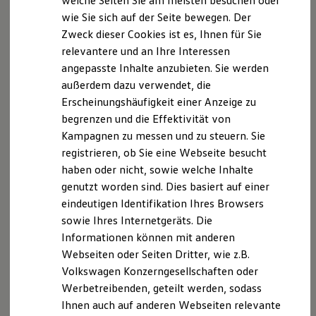
Wir freuen uns, dass Sie unsere Webseite der AMSC
welche Seiten Sie am meisten besuchen oder
Hilfreiches für Besitzer
Stocker GmbH, Landshuter Str. 25, 93333 Neustadt
wie Sie sich auf der Seite bewegen. Der
Digitales Bordbuch
a.d. Do. besuchen. Im Folgenden informieren wir Sie
Zweck dieser Cookies ist es, Ihnen für Sie
Fahrerassistenz- und Sicherheitssysteme
Kontrollleuchten
über die Verarbeitung Ihrer personenbezogenen
relevantere und an Ihre Interessen
Kurzfahrprofile und Ölverdünnung
Daten durch uns im Zusammenhang mit Ihrem
angepasste Inhalte anzubieten. Sie werden
Batterieverordnung
Besuch unserer Webseite.
außerdem dazu verwendet, die
XTL-Dieselkraftstoff
Ersatzteile und Betriebsflüssigkeiten
Erscheinungshäufigkeit einer Anzeige zu
Original Zubehör und Lifestyle Produkte
begrenzen und die Effektivität von
B. Verarbeitung Ihrer personenbezogenen Daten
myVolkswagen
Kampagnen zu messen und zu steuern. Sie
myVolkswagen Business
Unsere Webseite bietet Ihnen verschiedene
Elektrisch & Autonom
registrieren, ob Sie eine Webseite besucht
Elektro - & Hybridfahrzeuge
Angebote, die wir Ihnen in Bezug auf dabei durch uns
haben oder nicht, sowie welche Inhalte
Unser Ansatz
verarbeitete personenbezogene Daten im Folgenden
genutzt worden sind. Dies basiert auf einer
Klimafreundlicher Strom
näher erläutern möchten. Bei der Datenverarbeitung
Reichweite & Ladelösungen
eindeutigen Identifikation Ihres Browsers
Reichweitensimulator
im Zusammenhang mit unserer Webseite unterstützt
sowie Ihres Internetgeräts. Die
Ladezeitensimulator
uns die Volkswagen AG als Auftragsverarbeiterin. Die
Informationen können mit anderen
Ladelösungen für Privatkunden
Volkswagen AG setzt ihrerseits als
Ladelösungen für Gewerbekunden
Webseiten oder Seiten Dritter, wie z.B.
Wallbox und Ladekabel
Unterauftragnehmer Salesforce.com ein. Dabei kann
Volkswagen Konzerngesellschaften oder
Bidirektionales Laden
eine Drittlandübertragung in die USA nicht
Werbetreibenden, geteilt werden, sodass
Förderung & Kosten der Elektrofahrzeuge
ausgeschlossen werden. Es wurde aktuelle EU-
Fördermöglichkeiten für Privatkunden
Ihnen auch auf anderen Webseiten relevante
Fördermöglichkeiten für Gewerbekunden