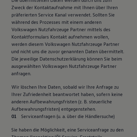
Die übermittelten Daten werden durch uns zum
75 Jahre Bulli Jubiläum
Zweck der Kontaktaufnahme mit Ihnen über Ihren
Bulli Magazin
präferierten Service Kanal verwendet. Sollten Sie
Fahrzeugabholung ab Werk
während des Prozesses mit einem anderen
Volkswagen Nutzfahrzeuge Partner mittels des
Kontaktformulars Kontakt aufnehmen wollen,
werden diesem Volkswagen Nutzfahrzeuge Partner
und nicht uns die zuvor genannten Daten übermittelt.
Die jeweilige Datenschutzerklärung können Sie beim
ausgewählten Volkswagen Nutzfahrzeuge Partner
anfragen.
Wir löschen Ihre Daten, sobald wir Ihre Anfrage zu
Ihrer Zufriedenheit beantwortet haben, sofern keine
anderen Aufbewahrungsfristen (z. B. steuerliche
Aufbewahrungsfristen) entgegenstehen.
Serviceanfragen (u. a. über die Händlersuche)
Sie haben die Möglichkeit, eine Serviceanfrage zu den