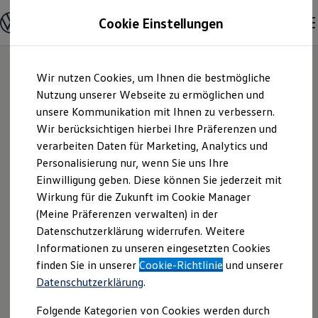
Modelle & Konfigurator
Cookie Einstellungen
Nutzfahrzeuge
Nutzfahrzeugkategorien entdecken
Modelle konfigurieren
Konfiguration laden
Zum
Zum
Modelle vergleichen
Wir nutzen Cookies, um Ihnen die bestmögliche
Hauptinhalt
Footer
Vorgängermodelle und Oldtimer
springen
springen
Nutzung unserer Webseite zu ermöglichen und
Vorgängermodelle
Oldtimer
unsere Kommunikation mit Ihnen zu verbessern.
AMSC Stocker
Bulli Historie
Wir berücksichtigen hierbei Ihre Präferenzen und
Branchenlösungen & Gewerbekunden
verarbeiten Daten für Marketing, Analytics und
Umbaulösungen und Hersteller finden
GmbH | Impressum
Auf- und Umbauten entdecken & konfigurieren
Personalisierung nur, wenn Sie uns Ihre
Groß- und Sonderkunden
Einwilligung geben. Diese können Sie jederzeit mit
& Rechtliches
Großkunden
Wirkung für die Zukunft im Cookie Manager
Kommunen & Behörden
Journalisten
(Meine Präferenzen verwalten) in der
Sportvereine
Hier finden Sie Informationen über die
Datenschutzerklärung widerrufen. Weitere
Branchenlösungen
Informationen zu unseren eingesetzten Cookies
Bau & Handwerk
AMSC Stocker GmbH als
Gewerbliche Personenbeförderung
finden Sie in unserer
Cookie-Richtlinie
und unserer
verantwortliche Anbieterin von Inhalten
Service & mobile Werkstätten
Datenschutzerklärung
.
und Angeboten, die auf dieser Webseite
Kurier, Logistik & Handel
Menschen mit Behinderung
speziell aufgeführt sind.
Folgende Kategorien von Cookies werden durch
Kühlfahrzeuge