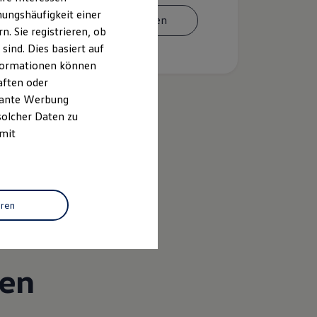
ungshäufigkeit einer
Termin vereinbaren
. Sie registrieren, ob
ind. Dies basiert auf
Informationen können
aften oder
evante Werbung
solcher Daten zu
 mit
k
eren
gen