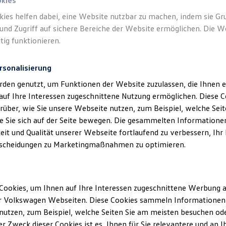
okies
kies helfen dabei, eine Website nutzbar zu machen, indem sie G
Verantwort
und Zugriff auf sichere Bereiche der Website ermöglichen. Die W
Borna Gmb
tig funktionieren.
rsonalisierung
rden genutzt, um Funktionen der Website zuzulassen, die Ihnen e
auf Ihre Interessen zugeschnittene Nutzung ermöglichen. Diese
über, wie Sie unsere Webseite nutzen, zum Beispiel, welche Sei
 Sie sich auf der Seite bewegen. Die gesammelten Informationen
eit und Qualität unserer Webseite fortlaufend zu verbessern, Ihr
scheidungen zu Marketingmaßnahmen zu optimieren.
Unsere Abteilungen
Cookies, um Ihnen auf Ihre Interessen zugeschnittene Werbung a
Montag
-
Freitag
08:00
-
18:00
Uhr
r Volkswagen Webseiten. Diese Cookies sammeln Informationen 
Samstag
08:00
-
12:00
Uhr
utzen, zum Beispiel, welche Seiten Sie am meisten besuchen oder
r Zweck dieser Cookies ist es, Ihnen für Sie relevantere und an I