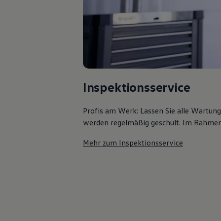
Kostensimulator
Autonomes Fahren
Mehr zum ID. Buzz
Online Beratung
California Welt
California Club
California Magazin & Ratgeber
Vanlife
Ratgeber
Inspektionsservice
Routen & Reisen
California Reisen & Erlebnisse
California App
Profis am Werk: Lassen Sie alle Wartun
California Lifestyle & Zubehör
werden regelmäßig geschult. Im Rahmen e
Übernachten im California
Marke
Unternehmen
Mehr zum Inspektionsservice
Karriere
Karriere im Unternehmen
Karriere im Autohaus
Nachhaltigkeit
Kunden
Gesellschaft
Natur
Events
Rückblick VW Bus Festival 2023