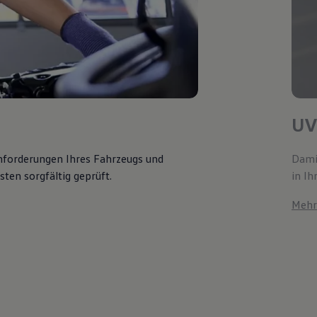
UV
Anforderungen Ihres Fahrzeugs und
Damit
ten sorgfältig geprüft.
in Ih
Mehr