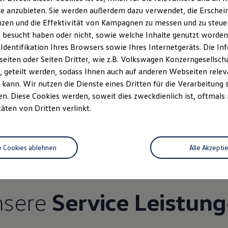
e anzubieten. Sie werden außerdem dazu verwendet, die Erschein
zen und die Effektivität von Kampagnen zu messen und zu steuern
 besucht haben oder nicht, sowie welche Inhalte genutzt worden s
 Identifikation Ihres Browsers sowie Ihres Internetgeräts. Die 
iten oder Seiten Dritter, wie z.B. Volkswagen Konzerngesellsch
 geteilt werden, sodass Ihnen auch auf anderen Webseiten rel
kann. Wir nutzen die Dienste eines Dritten für die Verarbeitung 
. Diese Cookies werden, soweit dies zweckdienlich ist, oftmals
Unsere Leistungen
im Überblic
täten von Dritten verlinkt.
Service
e Cookies ablehnen
Alle Akzepti
nsere
Service Leistun