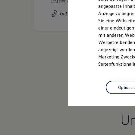
pegau@amb-autowelt.de
Garantien
angepasste Inhalt
Kfz-Versicherung für Nutzfahrzeuge
Anzeige zu begren
+49 34296 4950
Restschuldversicherung
Wartungsverträge
Sie eine Webseite
Besitzer & Service
einer eindeutigen
Reparatur & Service
mit anderen Webse
Sommer-Special
Reparatur, Pflege & Inspektion
Werbetreibenden,
Servicetermin anfragen
angezeigt werden 
Service-Vorteile bei Volkswagen Nutzfahrzeuge
Marketing Zwecken
ServicePlus
Economy Service
Seitenfunktionali
Räder & Reifen Service
Ersatzfahrzeuge
Notdienst und Pannenhilfe
Software, Konnektivität & Apps
Optional
California App
VW Connect für Ihren ID. Buzz
VW Connect für Ihren Transporter/Caravelle
VW Connect für Ihren Amarok
VW Connect für andere Modelle
U
Connect Pro
Fleet Interface Data
Multistop Pathfinder
Übersicht Software Updates