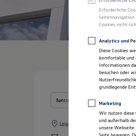
Erforderliche Co
Feuerwehr
Rettungsdienste
Erforderliche Coo
ONE Business ID Vorteile
Seitennavigation 
Fahrzeugsuche & Marktplatz
Cookies nicht rich
Fahrzeugsuche
Fahrzeuge online kaufen
Digitaler Marktplatz
Analytics und Pe
Kauf & Finanzierung
Online-Fahrzeugbewertung
Diese Cookies we
Aktionen & Angebote
E-Auto-Förderung
komfortable und 
Für Privatkunden
Informationen dar
Für Gewerbekunden
besuchen oder wie
Profi Paket
TopDeal
Nutzerfreundlichk
Gebrauchtwagen
grundlegende Ent
ProfiPartner für Gebrauchtwagen
Zertifizierte Gebrauchtwagen
Finanzierung
Marketing
Für Privatkunden
Für Gewerbekunden
Wir nutzen diese 
Leasing
und außerhalb de
Für Privatkunden
Leipziger Vorstadt 24, 04523 Pegau
unsere Webseite n
Für Gewerbekunden
Versicherungen & Garantien
Seite bewegen. De