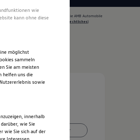
rundfunktionen wie
lich für die Inhalte auf dieser Seite ist die AMB Automobile
ebsite kann ohne diese
H Niederlassung Pegau
(
Impressum & Rechtliches
)
ine möglichst
 Cookies sammeln
ten Sie am meisten
 helfen uns die
 Nutzererlebnis sowie
nzuzeigen, innerhalb
darüber, wie Sie
Ansprechpartner
 wie Sie sich auf der
hre Interessen