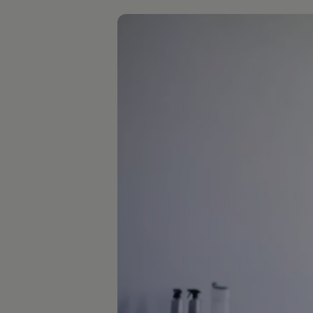
Hilfreiches für Besitzer
Digitales Bordbuch
Fahrerassistenz- und Sicherheitssysteme
Kontrollleuchten
Kurzfahrprofile und Ölverdünnung
Batterieverordnung
XTL-Dieselkraftstoff
Ersatzteile und Betriebsflüssigkeiten
Original Zubehör und Lifestyle Produkte
myVolkswagen
myVolkswagen Business
Elektrisch & Autonom
Elektro - & Hybridfahrzeuge
Unser Ansatz
Klimafreundlicher Strom
Reichweite & Ladelösungen
Reichweitensimulator
Ladezeitensimulator
Ladelösungen für Privatkunden
Ladelösungen für Gewerbekunden
Wallbox und Ladekabel
Bidirektionales Laden
Förderung & Kosten der Elektrofahrzeuge
Fördermöglichkeiten für Privatkunden
Fördermöglichkeiten für Gewerbekunden