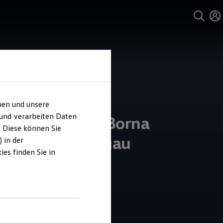
hen und unsere
 und verarbeiten Daten
 Automobile Borna
. Diese können Sie
derlassung Pegau
 in der
es finden Sie in
4.9
|
25 Bewertungen