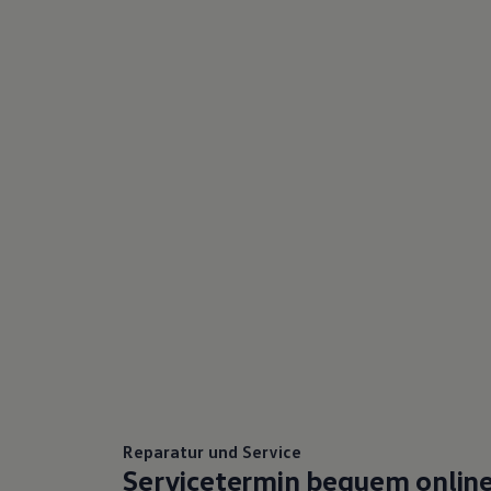
75 Jahre Bulli Jubiläum
Bulli Magazin
Fahrzeugabholung ab Werk
Reparatur und Service
Servicetermin bequem onlin