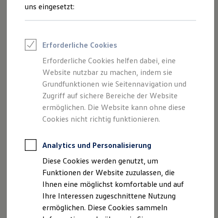
und Angeboten, die auf dieser Webseite
Rettungsdienste
uns eingesetzt:
ONE Business ID Vorteile
speziell aufgeführt sind.
Fahrzeugsuche & Marktplatz
Fahrzeugsuche
Fahrzeuge online kaufen
Erforderliche Cookies
Digitaler Marktplatz
Kauf & Finanzierung
Erforderliche Cookies helfen dabei, eine
Impressum
Online-Fahrzeugbewertung
Website nutzbar zu machen, indem sie
Aktionen & Angebote
E-Auto-Förderung
Grundfunktionen wie Seitennavigation und
Datenschutzerklärung
Für Privatkunden
Zugriff auf sichere Bereiche der Website
Für Gewerbekunden
ermöglichen. Die Website kann ohne diese
Profi Paket
TopDeal
Cookies nicht richtig funktionieren.
Impressum
Gebrauchtwagen
ProfiPartner für Gebrauchtwagen
Zertifizierte Gebrauchtwagen
Analytics und Personalisierung
Albert Steffens GmbH & Co. KG
Finanzierung
Diese Cookies werden genutzt, um
Für Privatkunden
Lötscher Weg 71
Für Gewerbekunden
Funktionen der Website zuzulassen, die
Leasing
Ihnen eine möglichst komfortable und auf
Für Privatkunden
41334 Nettetal
Ihre Interessen zugeschnittene Nutzung
Für Gewerbekunden
Versicherungen & Garantien
ermöglichen. Diese Cookies sammeln
Telefon 02153 97830
Garantien