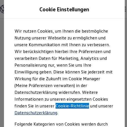
Modelle & Konfigurator
Cookie Einstellungen
Nutzfahrzeuge
Nutzfahrzeugkategorien entdecken
Modelle konfigurieren
Konfiguration laden
Zum
Zum
Modelle vergleichen
Wir nutzen Cookies, um Ihnen die bestmögliche
Hauptinhalt
Footer
Vorgängermodelle und Oldtimer
springen
springen
Nutzung unserer Webseite zu ermöglichen und
Vorgängermodelle
Oldtimer
unsere Kommunikation mit Ihnen zu verbessern.
Auto Nagel Nettetal
Bulli Historie
Wir berücksichtigen hierbei Ihre Präferenzen und
Branchenlösungen & Gewerbekunden
verarbeiten Daten für Marketing, Analytics und
Umbaulösungen und Hersteller finden
GmbH & Co. KG |
Auf- und Umbauten entdecken & konfigurieren
Personalisierung nur, wenn Sie uns Ihre
Groß- und Sonderkunden
Einwilligung geben. Diese können Sie jederzeit mit
Impressum &
Großkunden
Wirkung für die Zukunft im Cookie Manager
Kommunen & Behörden
Journalisten
(Meine Präferenzen verwalten) in der
Rechtliches
Sportvereine
Datenschutzerklärung widerrufen. Weitere
Branchenlösungen
Informationen zu unseren eingesetzten Cookies
Bau & Handwerk
Gewerbliche Personenbeförderung
Hier finden Sie Informationen über die
finden Sie in unserer
Cookie-Richtlinie
und unserer
Service & mobile Werkstätten
Datenschutzerklärung
.
Auto Nagel Nettetal GmbH & Co. KG als
Kurier, Logistik & Handel
Kühlfahrzeuge
verantwortliche Anbieterin von Inhalten
Folgende Kategorien von Cookies werden durch
Feuerwehr