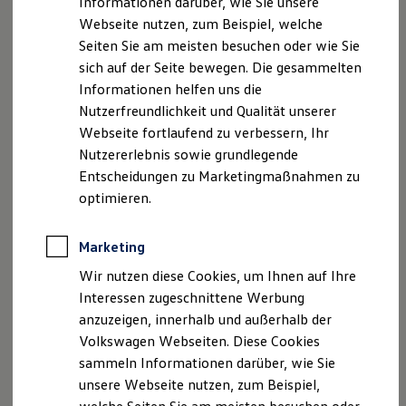
Informationen darüber, wie Sie unsere
Kfz-Versicherung für Nutzfahrzeuge
Webseite nutzen, zum Beispiel, welche
Restschuldversicherung
Fax 02153 978345
Wartungsverträge
Seiten Sie am meisten besuchen oder wie Sie
Besitzer & Service
sich auf der Seite bewegen. Die gesammelten
E-Mail
info@auto-steffens.de
Reparatur & Service
Informationen helfen uns die
Sommer-Special
Reparatur, Pflege & Inspektion
Nutzerfreundlichkeit und Qualität unserer
Geschäftsführer Rolf Nagel, Ulrich Kroll, Wolfgang
Servicetermin anfragen
Webseite fortlaufend zu verbessern, Ihr
Kroll
Service-Vorteile bei Volkswagen Nutzfahrzeuge
Nutzererlebnis sowie grundlegende
ServicePlus
Umsatzsteueridentifikationsnummer DE 169639433
Economy Service
Entscheidungen zu Marketingmaßnahmen zu
Räder & Reifen Service
optimieren.
Ersatzfahrzeuge
Handelsregistereintrag Registergericht Krefeld,
Notdienst und Pannenhilfe
HRA4382, pers. Haft. Ges.: ASV
Software, Konnektivität & Apps
Marketing
California App
Beteiligungsgesellschaft mbH, Registergericht Krefeld
VW Connect für Ihren ID. Buzz
Wir nutzen diese Cookies, um Ihnen auf Ihre
HRB 8349
VW Connect für Ihren Transporter/Caravelle
Interessen zugeschnittene Werbung
VW Connect für Ihren Amarok
Hinweis gemäß § 36
anzuzeigen, innerhalb und außerhalb der
VW Connect für andere Modelle
Connect Pro
Verbraucherstreitbeilegungsgesetz (VSBG) Wir sind
Volkswagen Webseiten. Diese Cookies
Fleet Interface Data
zur Teilnahme an einem Streitbeilegungsverfahren
sammeln Informationen darüber, wie Sie
Multistop Pathfinder
vor einer Verbraucherschlichtungsstelle weder bereit
unsere Webseite nutzen, zum Beispiel,
Übersicht Software Updates
Hilfreiches für Besitzer
noch dazu verpflichtet.