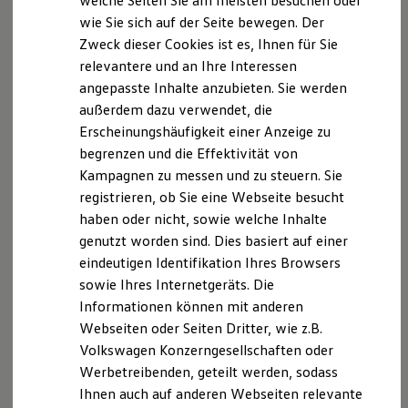
welche Seiten Sie am meisten besuchen oder
Digitales Bordbuch
wie Sie sich auf der Seite bewegen. Der
Fahrerassistenz- und Sicherheitssysteme
Zweck dieser Cookies ist es, Ihnen für Sie
Kontrollleuchten
Kurzfahrprofile und Ölverdünnung
relevantere und an Ihre Interessen
Datenschutzerklärung
Batterieverordnung
angepasste Inhalte anzubieten. Sie werden
XTL-Dieselkraftstoff
außerdem dazu verwendet, die
Ersatzteile und Betriebsflüssigkeiten
A. Verantwortlicher
Original Zubehör und Lifestyle Produkte
Erscheinungshäufigkeit einer Anzeige zu
myVolkswagen
begrenzen und die Effektivität von
myVolkswagen Business
Wir freuen uns, dass Sie unsere Webseite der Auto
Kampagnen zu messen und zu steuern. Sie
Elektrisch & Autonom
Nagel Nettetal GmbH & Co. KG besuchen. Im
Elektro - & Hybridfahrzeuge
registrieren, ob Sie eine Webseite besucht
Folgenden informieren wir Sie über die Verarbeitung
Unser Ansatz
haben oder nicht, sowie welche Inhalte
Klimafreundlicher Strom
Ihrer personenbezogenen Daten durch uns im
genutzt worden sind. Dies basiert auf einer
Reichweite & Ladelösungen
Zusammenhang mit Ihrem Besuch unserer Webseite.
Reichweitensimulator
eindeutigen Identifikation Ihres Browsers
Ladezeitensimulator
sowie Ihres Internetgeräts. Die
B. Verarbeitung Ihrer personenbezogenen Daten
Ladelösungen für Privatkunden
Informationen können mit anderen
Ladelösungen für Gewerbekunden
Wallbox und Ladekabel
Unsere Webseite bietet Ihnen verschiedene
Webseiten oder Seiten Dritter, wie z.B.
Bidirektionales Laden
Angebote, die wir Ihnen in Bezug auf dabei durch uns
Volkswagen Konzerngesellschaften oder
Förderung & Kosten der Elektrofahrzeuge
verarbeitete personenbezogene Daten im Folgenden
Werbetreibenden, geteilt werden, sodass
Fördermöglichkeiten für Privatkunden
Fördermöglichkeiten für Gewerbekunden
näher erläutern möchten. Bei der Datenverarbeitung
Ihnen auch auf anderen Webseiten relevante
Kostensimulator