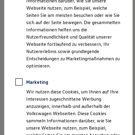
Informationen darüber, wie Sie unsere
Kfz-Versicherung für Nutzfahrzeuge
Webseite nutzen, zum Beispiel, welche
Restschuldversicherung
Wartungsverträge
Seiten Sie am meisten besuchen oder wie Sie
Besitzer & Service
sich auf der Seite bewegen. Die gesammelten
Reparatur & Service
Informationen helfen uns die
Sommer-Special
Reparatur, Pflege & Inspektion
Nutzerfreundlichkeit und Qualität unserer
Servicetermin anfragen
Webseite fortlaufend zu verbessern, Ihr
Service-Vorteile bei Volkswagen Nutzfahrzeuge
Nutzererlebnis sowie grundlegende
ServicePlus
Economy Service
Entscheidungen zu Marketingmaßnahmen zu
Räder & Reifen Service
optimieren.
Ersatzfahrzeuge
Notdienst und Pannenhilfe
Software, Konnektivität & Apps
Marketing
California App
VW Connect für Ihren ID. Buzz
Wir nutzen diese Cookies, um Ihnen auf Ihre
VW Connect für Ihren Transporter/Caravelle
Interessen zugeschnittene Werbung
VW Connect für Ihren Amarok
anzuzeigen, innerhalb und außerhalb der
VW Connect für andere Modelle
Connect Pro
Volkswagen Webseiten. Diese Cookies
Fleet Interface Data
sammeln Informationen darüber, wie Sie
Multistop Pathfinder
unsere Webseite nutzen, zum Beispiel,
Übersicht Software Updates
Hilfreiches für Besitzer