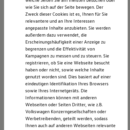
welche Seiten Sie am meisten besuchen oder
Digitales Bordbuch
wie Sie sich auf der Seite bewegen. Der
Fahrerassistenz- und Sicherheitssysteme
Zweck dieser Cookies ist es, Ihnen für Sie
Kontrollleuchten
Kurzfahrprofile und Ölverdünnung
relevantere und an Ihre Interessen
Batterieverordnung
angepasste Inhalte anzubieten. Sie werden
XTL-Dieselkraftstoff
außerdem dazu verwendet, die
Ersatzteile und Betriebsflüssigkeiten
Original Zubehör und Lifestyle Produkte
Erscheinungshäufigkeit einer Anzeige zu
myVolkswagen
begrenzen und die Effektivität von
myVolkswagen Business
Kampagnen zu messen und zu steuern. Sie
Elektrisch & Autonom
Elektro - & Hybridfahrzeuge
registrieren, ob Sie eine Webseite besucht
Unser Ansatz
haben oder nicht, sowie welche Inhalte
Klimafreundlicher Strom
genutzt worden sind. Dies basiert auf einer
Reichweite & Ladelösungen
Reichweitensimulator
eindeutigen Identifikation Ihres Browsers
Ladezeitensimulator
sowie Ihres Internetgeräts. Die
Ladelösungen für Privatkunden
Informationen können mit anderen
Ladelösungen für Gewerbekunden
Wallbox und Ladekabel
Webseiten oder Seiten Dritter, wie z.B.
Bidirektionales Laden
Volkswagen Konzerngesellschaften oder
Förderung & Kosten der Elektrofahrzeuge
Werbetreibenden, geteilt werden, sodass
Fördermöglichkeiten für Privatkunden
Fördermöglichkeiten für Gewerbekunden
Ihnen auch auf anderen Webseiten relevante
Kostensimulator