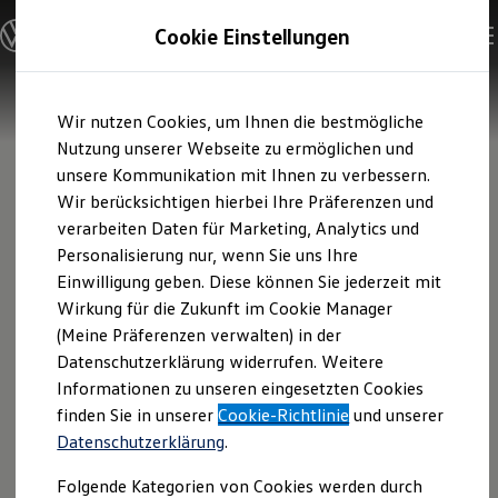
Modelle & Konfigurator
Cookie Einstellungen
Nutzfahrzeuge
Nutzfahrzeugkategorien entdecken
Modelle konfigurieren
Konfiguration laden
Zum
Zum
Modelle vergleichen
Wir nutzen Cookies, um Ihnen die bestmögliche
Hauptinhalt
Footer
Vorgängermodelle und Oldtimer
springen
springen
Nutzung unserer Webseite zu ermöglichen und
Vorgängermodelle
Oldtimer
unsere Kommunikation mit Ihnen zu verbessern.
Bulli Historie
Wir berücksichtigen hierbei Ihre Präferenzen und
Branchenlösungen & Gewerbekunden
verarbeiten Daten für Marketing, Analytics und
Umbaulösungen und Hersteller finden
Auf- und Umbauten entdecken & konfigurieren
Personalisierung nur, wenn Sie uns Ihre
Groß- und Sonderkunden
Einwilligung geben. Diese können Sie jederzeit mit
Großkunden
Wirkung für die Zukunft im Cookie Manager
Kommunen & Behörden
Journalisten
(Meine Präferenzen verwalten) in der
Sportvereine
Datenschutzerklärung widerrufen. Weitere
Branchenlösungen
Informationen zu unseren eingesetzten Cookies
Bau & Handwerk
Gewerbliche Personenbeförderung
finden Sie in unserer
Cookie-Richtlinie
und unserer
Service & mobile Werkstätten
Datenschutzerklärung
.
Kurier, Logistik & Handel
Kühlfahrzeuge
Folgende Kategorien von Cookies werden durch
Feuerwehr