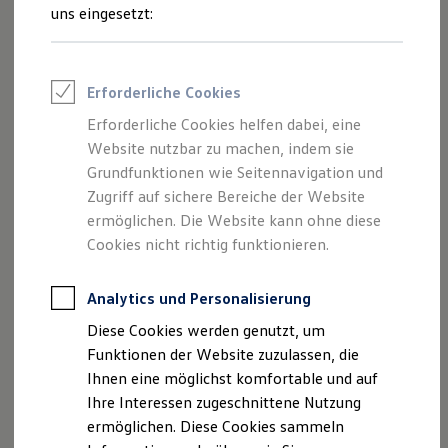
Rettungsdienste
uns eingesetzt:
ONE Business ID Vorteile
Fahrzeugsuche & Marktplatz
Fahrzeugsuche
Fahrzeuge online kaufen
Erforderliche Cookies
Digitaler Marktplatz
Kauf & Finanzierung
Erforderliche Cookies helfen dabei, eine
Online-Fahrzeugbewertung
Website nutzbar zu machen, indem sie
Aktionen & Angebote
E-Auto-Förderung
Grundfunktionen wie Seitennavigation und
Für Privatkunden
Zugriff auf sichere Bereiche der Website
Für Gewerbekunden
ermöglichen. Die Website kann ohne diese
Profi Paket
TopDeal
Cookies nicht richtig funktionieren.
Gebrauchtwagen
ProfiPartner für Gebrauchtwagen
Zertifizierte Gebrauchtwagen
Analytics und Personalisierung
Finanzierung
Diese Cookies werden genutzt, um
Für Privatkunden
Für Gewerbekunden
Funktionen der Website zuzulassen, die
Leasing
Ihnen eine möglichst komfortable und auf
Für Privatkunden
Ihre Interessen zugeschnittene Nutzung
Für Gewerbekunden
Versicherungen & Garantien
ermöglichen. Diese Cookies sammeln
Garantien