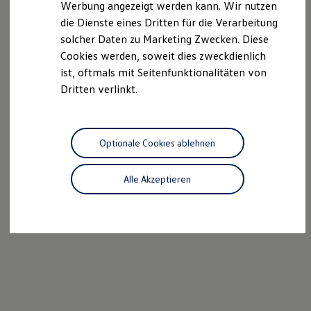
Werbung angezeigt werden kann. Wir nutzen
Autonomes Fahren
die Dienste eines Dritten für die Verarbeitung
Mehr zum ID. Buzz
Online Beratung
solcher Daten zu Marketing Zwecken. Diese
California Welt
Cookies werden, soweit dies zweckdienlich
California Club
ist, oftmals mit Seitenfunktionalitäten von
California Magazin & Ratgeber
Vanlife
Dritten verlinkt.
Ratgeber
Routen & Reisen
California Reisen & Erlebnisse
California App
Optionale Cookies ablehnen
California Lifestyle & Zubehör
Übernachten im California
Marke
Alle Akzeptieren
Unternehmen
Karriere
Karriere im Unternehmen
Karriere im Autohaus
Nachhaltigkeit
Kunden
Gesellschaft
Natur
Events
Rückblick VW Bus Festival 2023
75 Jahre Bulli Jubiläum