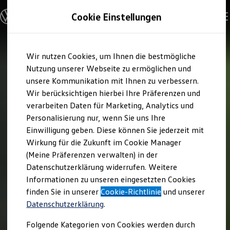
Modelle & Konfigurator
Cookie Einstellungen
Nutzfahrzeuge
Nutzfahrzeugkategorien entdecken
Modelle konfigurieren
Konfiguration laden
Zum
Zum
Modelle vergleichen
Wir nutzen Cookies, um Ihnen die bestmögliche
Hauptinhalt
Footer
Vorgängermodelle und Oldtimer
springen
springen
Nutzung unserer Webseite zu ermöglichen und
Vorgängermodelle
Oldtimer
unsere Kommunikation mit Ihnen zu verbessern.
Bulli Historie
Wir berücksichtigen hierbei Ihre Präferenzen und
Branchenlösungen & Gewerbekunden
verarbeiten Daten für Marketing, Analytics und
Umbaulösungen und Hersteller finden
Auf- und Umbauten entdecken & konfigurieren
Personalisierung nur, wenn Sie uns Ihre
Groß- und Sonderkunden
Einwilligung geben. Diese können Sie jederzeit mit
Großkunden
Wirkung für die Zukunft im Cookie Manager
Kommunen & Behörden
Journalisten
(Meine Präferenzen verwalten) in der
Sportvereine
Datenschutzerklärung widerrufen. Weitere
Branchenlösungen
Informationen zu unseren eingesetzten Cookies
Bau & Handwerk
Gewerbliche Personenbeförderung
finden Sie in unserer
Cookie-Richtlinie
und unserer
Service & mobile Werkstätten
Datenschutzerklärung
.
Kurier, Logistik & Handel
Kühlfahrzeuge
Folgende Kategorien von Cookies werden durch
Feuerwehr