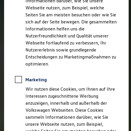
Informationen darüber, wie Sie unsere
Kfz-Versicherung für Nutzfahrzeuge
Webseite nutzen, zum Beispiel, welche
Restschuldversicherung
Wartungsverträge
Seiten Sie am meisten besuchen oder wie Sie
Besitzer & Service
sich auf der Seite bewegen. Die gesammelten
Reparatur & Service
Informationen helfen uns die
Sommer-Special
Reparatur, Pflege & Inspektion
Nutzerfreundlichkeit und Qualität unserer
Servicetermin anfragen
Webseite fortlaufend zu verbessern, Ihr
Service-Vorteile bei Volkswagen Nutzfahrzeuge
Nutzererlebnis sowie grundlegende
ServicePlus
Economy Service
Entscheidungen zu Marketingmaßnahmen zu
Räder & Reifen Service
optimieren.
Ersatzfahrzeuge
Notdienst und Pannenhilfe
Software, Konnektivität & Apps
Marketing
California App
VW Connect für Ihren ID. Buzz
Wir nutzen diese Cookies, um Ihnen auf Ihre
VW Connect für Ihren Transporter/Caravelle
Interessen zugeschnittene Werbung
VW Connect für Ihren Amarok
anzuzeigen, innerhalb und außerhalb der
VW Connect für andere Modelle
Connect Pro
Volkswagen Webseiten. Diese Cookies
Fleet Interface Data
sammeln Informationen darüber, wie Sie
Multistop Pathfinder
unsere Webseite nutzen, zum Beispiel,
Übersicht Software Updates
Hilfreiches für Besitzer