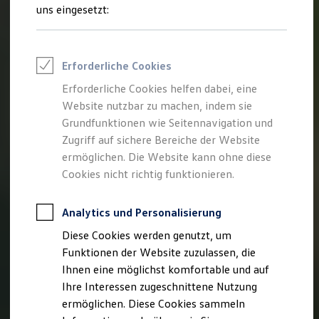
Rettungsdienste
uns eingesetzt:
ONE Business ID Vorteile
Fahrzeugsuche & Marktplatz
Fahrzeugsuche
Fahrzeuge online kaufen
Erforderliche Cookies
Digitaler Marktplatz
Kauf & Finanzierung
Erforderliche Cookies helfen dabei, eine
Online-Fahrzeugbewertung
Website nutzbar zu machen, indem sie
Aktionen & Angebote
E-Auto-Förderung
Grundfunktionen wie Seitennavigation und
Für Privatkunden
Zugriff auf sichere Bereiche der Website
Für Gewerbekunden
ermöglichen. Die Website kann ohne diese
Profi Paket
TopDeal
Cookies nicht richtig funktionieren.
Gebrauchtwagen
ProfiPartner für Gebrauchtwagen
Zertifizierte Gebrauchtwagen
Analytics und Personalisierung
Finanzierung
Diese Cookies werden genutzt, um
Für Privatkunden
Für Gewerbekunden
Funktionen der Website zuzulassen, die
Leasing
Ihnen eine möglichst komfortable und auf
Für Privatkunden
Ihre Interessen zugeschnittene Nutzung
Für Gewerbekunden
Versicherungen & Garantien
ermöglichen. Diese Cookies sammeln
Garantien