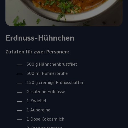
Erdnuss-Hühnchen
Zutaten für zwei Personen:
500 g Hähnchenbrustfilet
500 ml Hühnerbrühe
150 g cremige Erdnussbutter
Gesalzene Erdnüsse
1 Zwiebel
1 Aubergine
1 Dose Kokosmilch