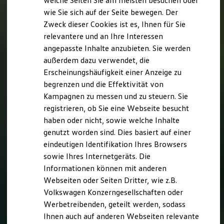
welche Seiten Sie am meisten besuchen oder
Digitales Bordbuch
wie Sie sich auf der Seite bewegen. Der
Fahrerassistenz- und Sicherheitssysteme
Zweck dieser Cookies ist es, Ihnen für Sie
Kontrollleuchten
Kurzfahrprofile und Ölverdünnung
relevantere und an Ihre Interessen
Batterieverordnung
angepasste Inhalte anzubieten. Sie werden
XTL-Dieselkraftstoff
außerdem dazu verwendet, die
Ersatzteile und Betriebsflüssigkeiten
Original Zubehör und Lifestyle Produkte
Erscheinungshäufigkeit einer Anzeige zu
myVolkswagen
begrenzen und die Effektivität von
myVolkswagen Business
Kampagnen zu messen und zu steuern. Sie
Elektrisch & Autonom
Elektro - & Hybridfahrzeuge
registrieren, ob Sie eine Webseite besucht
Unser Ansatz
haben oder nicht, sowie welche Inhalte
Klimafreundlicher Strom
genutzt worden sind. Dies basiert auf einer
Reichweite & Ladelösungen
Reichweitensimulator
eindeutigen Identifikation Ihres Browsers
Ladezeitensimulator
sowie Ihres Internetgeräts. Die
Ladelösungen für Privatkunden
Informationen können mit anderen
Ladelösungen für Gewerbekunden
Wallbox und Ladekabel
Webseiten oder Seiten Dritter, wie z.B.
Bidirektionales Laden
Volkswagen Konzerngesellschaften oder
Förderung & Kosten der Elektrofahrzeuge
Werbetreibenden, geteilt werden, sodass
Fördermöglichkeiten für Privatkunden
Fördermöglichkeiten für Gewerbekunden
Ihnen auch auf anderen Webseiten relevante
Kostensimulator