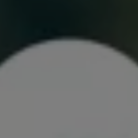
Bulli Magazin
Fahrzeugabholung ab Werk
Uptime