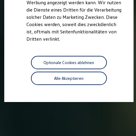
Werbung angezeigt werden kann. Wir nutzen
Autonomes Fahren
die Dienste eines Dritten für die Verarbeitung
Mehr zum ID. Buzz
Online Beratung
solcher Daten zu Marketing Zwecken. Diese
California Welt
Cookies werden, soweit dies zweckdienlich
California Club
ist, oftmals mit Seitenfunktionalitäten von
California Magazin & Ratgeber
Vanlife
Dritten verlinkt.
Ratgeber
Routen & Reisen
California Reisen & Erlebnisse
California App
Optionale Cookies ablehnen
California Lifestyle & Zubehör
Übernachten im California
Marke
Alle Akzeptieren
Unternehmen
Karriere
Karriere im Unternehmen
Karriere im Autohaus
Nachhaltigkeit
Kunden
Gesellschaft
Natur
Events
Rückblick VW Bus Festival 2023
75 Jahre Bulli Jubiläum