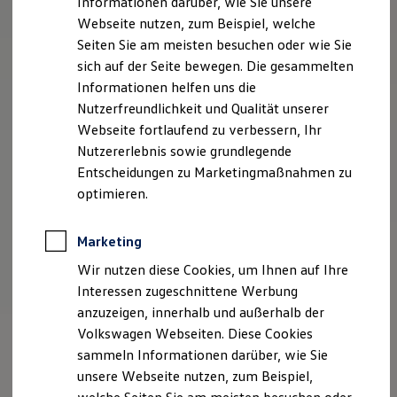
Informationen darüber, wie Sie unsere
Kfz-Versicherung für Nutzfahrzeuge
Webseite nutzen, zum Beispiel, welche
Restschuldversicherung
Wartungsverträge
Seiten Sie am meisten besuchen oder wie Sie
Besitzer & Service
sich auf der Seite bewegen. Die gesammelten
Reparatur & Service
Informationen helfen uns die
Sommer-Special
Reparatur, Pflege & Inspektion
Nutzerfreundlichkeit und Qualität unserer
Servicetermin anfragen
Webseite fortlaufend zu verbessern, Ihr
Service-Vorteile bei Volkswagen Nutzfahrzeuge
Nutzererlebnis sowie grundlegende
ServicePlus
Economy Service
Entscheidungen zu Marketingmaßnahmen zu
Räder & Reifen Service
optimieren.
Ersatzfahrzeuge
Notdienst und Pannenhilfe
Software, Konnektivität & Apps
Marketing
California App
VW Connect für Ihren ID. Buzz
Wir nutzen diese Cookies, um Ihnen auf Ihre
VW Connect für Ihren Transporter/Caravelle
Interessen zugeschnittene Werbung
VW Connect für Ihren Amarok
anzuzeigen, innerhalb und außerhalb der
VW Connect für andere Modelle
Connect Pro
Volkswagen Webseiten. Diese Cookies
Fleet Interface Data
sammeln Informationen darüber, wie Sie
Multistop Pathfinder
unsere Webseite nutzen, zum Beispiel,
Übersicht Software Updates
Hilfreiches für Besitzer