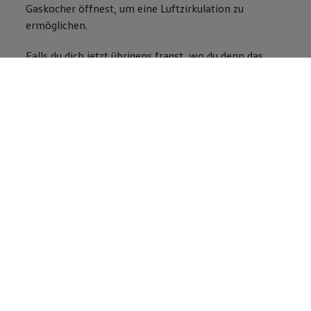
Gaskocher öffnest, um eine Luftzirkulation zu
ermöglichen.
Falls du dich jetzt übrigens fragst, wo du denn das
Gasabsperrventil
findest: entweder in der linken
Seitenwand unterhalb der Miniküche oder im Schrank
unterhalb des Gaskochers hinter der linken Schiebetür
(und hier ggf. hinter einer Abdeckung). Und wenn du
dich dann noch fragst, was du denn mal kochen
könntest, solltest du dir mal unsere
Roadtrip-Rezepte
anschauen.
Video im Vollbild anzeigen