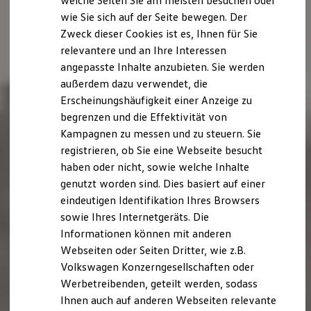
welche Seiten Sie am meisten besuchen oder
Digitales Bordbuch
wie Sie sich auf der Seite bewegen. Der
Fahrerassistenz- und Sicherheitssysteme
Zweck dieser Cookies ist es, Ihnen für Sie
Kontrollleuchten
Kurzfahrprofile und Ölverdünnung
relevantere und an Ihre Interessen
Batterieverordnung
angepasste Inhalte anzubieten. Sie werden
XTL-Dieselkraftstoff
außerdem dazu verwendet, die
Ersatzteile und Betriebsflüssigkeiten
Original Zubehör und Lifestyle Produkte
Erscheinungshäufigkeit einer Anzeige zu
myVolkswagen
begrenzen und die Effektivität von
myVolkswagen Business
Kampagnen zu messen und zu steuern. Sie
Elektrisch & Autonom
Elektro - & Hybridfahrzeuge
registrieren, ob Sie eine Webseite besucht
Unser Ansatz
haben oder nicht, sowie welche Inhalte
Klimafreundlicher Strom
genutzt worden sind. Dies basiert auf einer
Reichweite & Ladelösungen
Reichweitensimulator
eindeutigen Identifikation Ihres Browsers
Ladezeitensimulator
sowie Ihres Internetgeräts. Die
Ladelösungen für Privatkunden
Informationen können mit anderen
Ladelösungen für Gewerbekunden
Wallbox und Ladekabel
Webseiten oder Seiten Dritter, wie z.B.
Bidirektionales Laden
Volkswagen Konzerngesellschaften oder
Förderung & Kosten der Elektrofahrzeuge
Werbetreibenden, geteilt werden, sodass
Fördermöglichkeiten für Privatkunden
Fördermöglichkeiten für Gewerbekunden
Ihnen auch auf anderen Webseiten relevante
Kostensimulator