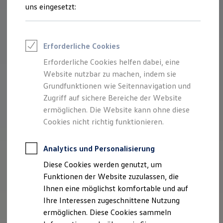
Rettungsdienste
uns eingesetzt:
ONE Business ID Vorteile
Fahrzeugsuche & Marktplatz
Fahrzeugsuche
Fahrzeuge online kaufen
Erforderliche Cookies
Digitaler Marktplatz
Kauf & Finanzierung
Erforderliche Cookies helfen dabei, eine
Online-Fahrzeugbewertung
Website nutzbar zu machen, indem sie
Aktionen & Angebote
E-Auto-Förderung
Grundfunktionen wie Seitennavigation und
Für Privatkunden
Zugriff auf sichere Bereiche der Website
Für Gewerbekunden
ermöglichen. Die Website kann ohne diese
Profi Paket
TopDeal
Cookies nicht richtig funktionieren.
Gebrauchtwagen
ProfiPartner für Gebrauchtwagen
Zertifizierte Gebrauchtwagen
Analytics und Personalisierung
Finanzierung
Diese Cookies werden genutzt, um
Für Privatkunden
Für Gewerbekunden
Funktionen der Website zuzulassen, die
Leasing
Ihnen eine möglichst komfortable und auf
Für Privatkunden
Ihre Interessen zugeschnittene Nutzung
Für Gewerbekunden
Versicherungen & Garantien
ermöglichen. Diese Cookies sammeln
Garantien