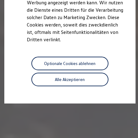
Werbung angezeigt werden kann. Wir nutzen
Autonomes Fahren
die Dienste eines Dritten für die Verarbeitung
Mehr zum ID. Buzz
Online Beratung
solcher Daten zu Marketing Zwecken. Diese
California Welt
Cookies werden, soweit dies zweckdienlich
California Club
ist, oftmals mit Seitenfunktionalitäten von
California Magazin & Ratgeber
Vanlife
Dritten verlinkt.
Ratgeber
Routen & Reisen
California Reisen & Erlebnisse
California App
Optionale Cookies ablehnen
California Lifestyle & Zubehör
Übernachten im California
Marke
Alle Akzeptieren
Unternehmen
Karriere
Karriere im Unternehmen
Karriere im Autohaus
Nachhaltigkeit
Kunden
Gesellschaft
Natur
Events
Rückblick VW Bus Festival 2023
75 Jahre Bulli Jubiläum