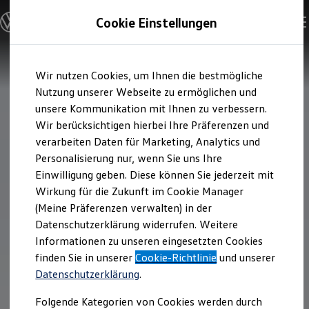
Modelle & Konfigurator
Cookie Einstellungen
Nutzfahrzeuge
Nutzfahrzeugkategorien entdecken
Modelle konfigurieren
Konfiguration laden
Zum
Zum
Modelle vergleichen
Wir nutzen Cookies, um Ihnen die bestmögliche
Hauptinhalt
Footer
Vorgängermodelle und Oldtimer
springen
springen
Nutzung unserer Webseite zu ermöglichen und
Vorgängermodelle
Oldtimer
unsere Kommunikation mit Ihnen zu verbessern.
Bulli Historie
Wir berücksichtigen hierbei Ihre Präferenzen und
Branchenlösungen & Gewerbekunden
verarbeiten Daten für Marketing, Analytics und
Umbaulösungen und Hersteller finden
Auf- und Umbauten entdecken & konfigurieren
Personalisierung nur, wenn Sie uns Ihre
Groß- und Sonderkunden
Einwilligung geben. Diese können Sie jederzeit mit
Großkunden
Wirkung für die Zukunft im Cookie Manager
Kommunen & Behörden
Journalisten
(Meine Präferenzen verwalten) in der
Sportvereine
Datenschutzerklärung widerrufen. Weitere
Branchenlösungen
Informationen zu unseren eingesetzten Cookies
Bau & Handwerk
Gewerbliche Personenbeförderung
finden Sie in unserer
Cookie-Richtlinie
und unserer
Service & mobile Werkstätten
Datenschutzerklärung
.
Kurier, Logistik & Handel
Kühlfahrzeuge
Folgende Kategorien von Cookies werden durch
Feuerwehr