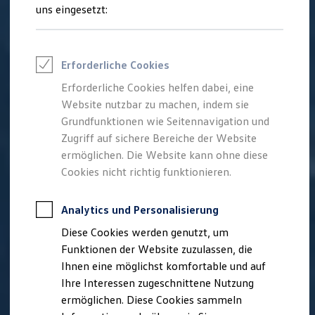
Feuerwehr
uns eingesetzt:
Rettungsdienste
ONE Business ID Vorteile
Fahrzeugsuche & Marktplatz
Fahrzeugsuche
Erforderliche Cookies
Fahrzeuge online kaufen
Digitaler Marktplatz
Erforderliche Cookies helfen dabei, eine
Kauf & Finanzierung
Website nutzbar zu machen, indem sie
Online-Fahrzeugbewertung
Aktionen & Angebote
Grundfunktionen wie Seitennavigation und
E-Auto-Förderung
Zugriff auf sichere Bereiche der Website
Für Privatkunden
ermöglichen. Die Website kann ohne diese
Für Gewerbekunden
Profi Paket
Cookies nicht richtig funktionieren.
TopDeal
Gebrauchtwagen
ProfiPartner für Gebrauchtwagen
Analytics und Personalisierung
Zertifizierte Gebrauchtwagen
Diese Cookies werden genutzt, um
Finanzierung
Für Privatkunden
Funktionen der Website zuzulassen, die
Für Gewerbekunden
Ihnen eine möglichst komfortable und auf
Leasing
Ihre Interessen zugeschnittene Nutzung
Für Privatkunden
Für Gewerbekunden
ermöglichen. Diese Cookies sammeln
Versicherungen & Garantien