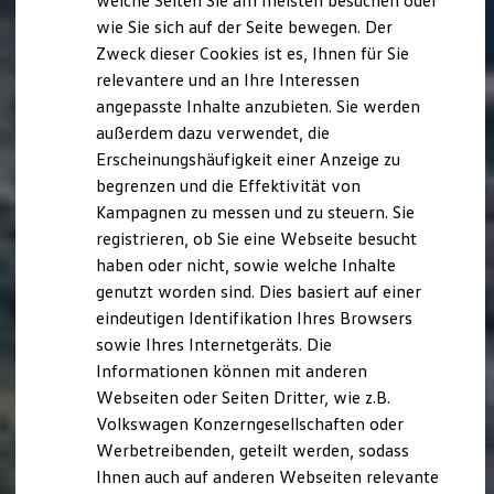
welche Seiten Sie am meisten besuchen oder
Hilfreiches für Besitzer
wie Sie sich auf der Seite bewegen. Der
Digitales Bordbuch
Zweck dieser Cookies ist es, Ihnen für Sie
Fahrerassistenz- und Sicherheitssysteme
Kontrollleuchten
relevantere und an Ihre Interessen
Kurzfahrprofile und Ölverdünnung
angepasste Inhalte anzubieten. Sie werden
Batterieverordnung
außerdem dazu verwendet, die
XTL-Dieselkraftstoff
Ersatzteile und Betriebsflüssigkeiten
Erscheinungshäufigkeit einer Anzeige zu
Original Zubehör und Lifestyle Produkte
begrenzen und die Effektivität von
myVolkswagen
Kampagnen zu messen und zu steuern. Sie
myVolkswagen Business
Elektrisch & Autonom
registrieren, ob Sie eine Webseite besucht
Elektro - & Hybridfahrzeuge
haben oder nicht, sowie welche Inhalte
Unser Ansatz
genutzt worden sind. Dies basiert auf einer
Klimafreundlicher Strom
Reichweite & Ladelösungen
eindeutigen Identifikation Ihres Browsers
Reichweitensimulator
sowie Ihres Internetgeräts. Die
Ladezeitensimulator
Informationen können mit anderen
Ladelösungen für Privatkunden
Ladelösungen für Gewerbekunden
Webseiten oder Seiten Dritter, wie z.B.
Wallbox und Ladekabel
Volkswagen Konzerngesellschaften oder
Bidirektionales Laden
Werbetreibenden, geteilt werden, sodass
Förderung & Kosten der Elektrofahrzeuge
Fördermöglichkeiten für Privatkunden
Ihnen auch auf anderen Webseiten relevante
Fördermöglichkeiten für Gewerbekunden