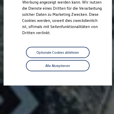
Werbung angezeigt werden kann. Wir nutzen
Kostensimulator
die Dienste eines Dritten für die Verarbeitung
Autonomes Fahren
Mehr zum ID. Buzz
solcher Daten zu Marketing Zwecken. Diese
Online Beratung
Cookies werden, soweit dies zweckdienlich
California Welt
ist, oftmals mit Seitenfunktionalitäten von
California Club
California Magazin & Ratgeber
Dritten verlinkt.
Vanlife
Ratgeber
Routen & Reisen
California Reisen & Erlebnisse
Optionale Cookies ablehnen
California App
California Lifestyle & Zubehör
Übernachten im California
Alle Akzeptieren
Marke
Unternehmen
Karriere
Karriere im Unternehmen
Karriere im Autohaus
Nachhaltigkeit
Kunden
Gesellschaft
Natur
Events
Rückblick VW Bus Festival 2023