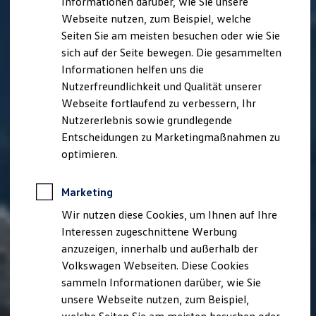
Informationen darüber, wie Sie unsere
Garantien
Webseite nutzen, zum Beispiel, welche
Kfz-Versicherung für Nutzfahrzeuge
Restschuldversicherung
Seiten Sie am meisten besuchen oder wie Sie
Wartungsverträge
sich auf der Seite bewegen. Die gesammelten
Besitzer & Service
Informationen helfen uns die
Reparatur & Service
Sommer-Special
Nutzerfreundlichkeit und Qualität unserer
Reparatur, Pflege & Inspektion
Webseite fortlaufend zu verbessern, Ihr
Servicetermin anfragen
Nutzererlebnis sowie grundlegende
Service-Vorteile bei Volkswagen Nutzfahrzeuge
ServicePlus
Entscheidungen zu Marketingmaßnahmen zu
Economy Service
optimieren.
Räder & Reifen Service
Ersatzfahrzeuge
Notdienst und Pannenhilfe
Marketing
Software, Konnektivität & Apps
California App
Wir nutzen diese Cookies, um Ihnen auf Ihre
VW Connect für Ihren ID. Buzz
Interessen zugeschnittene Werbung
VW Connect für Ihren Transporter/Caravelle
anzuzeigen, innerhalb und außerhalb der
VW Connect für Ihren Amarok
VW Connect für andere Modelle
Volkswagen Webseiten. Diese Cookies
Connect Pro
sammeln Informationen darüber, wie Sie
Fleet Interface Data
unsere Webseite nutzen, zum Beispiel,
Multistop Pathfinder
Übersicht Software Updates