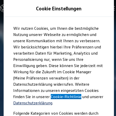
Modelle & Konfigurator
Cookie Einstellungen
Nutzfahrzeuge
Nutzfahrzeugkategorien entdecken
Modelle konfigurieren
Konfiguration laden
Zum
Zum
Modelle vergleichen
Wir nutzen Cookies, um Ihnen die bestmögliche
Hauptinhalt
Footer
Vorgängermodelle und Oldtimer
springen
springen
Nutzung unserer Webseite zu ermöglichen und
Vorgängermodelle
Oldtimer
unsere Kommunikation mit Ihnen zu verbessern.
Bulli Historie
Wir berücksichtigen hierbei Ihre Präferenzen und
Branchenlösungen & Gewerbekunden
verarbeiten Daten für Marketing, Analytics und
Umbaulösungen und Hersteller finden
Auf- und Umbauten entdecken & konfigurieren
Personalisierung nur, wenn Sie uns Ihre
Groß- und Sonderkunden
Einwilligung geben. Diese können Sie jederzeit mit
Großkunden
Wirkung für die Zukunft im Cookie Manager
Kommunen & Behörden
Journalisten
(Meine Präferenzen verwalten) in der
Sportvereine
Datenschutzerklärung widerrufen. Weitere
Branchenlösungen
Informationen zu unseren eingesetzten Cookies
Bau & Handwerk
Gewerbliche Personenbeförderung
finden Sie in unserer
Cookie-Richtlinie
und unserer
Service & mobile Werkstätten
Datenschutzerklärung
.
Kurier, Logistik & Handel
Menschen mit Behinderung
Folgende Kategorien von Cookies werden durch
Kühlfahrzeuge