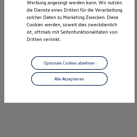
Werbung angezeigt werden kann. Wir nutzen
Kostensimulator
die Dienste eines Dritten für die Verarbeitung
Autonomes Fahren
Mehr zum ID. Buzz
solcher Daten zu Marketing Zwecken. Diese
Online Beratung
Cookies werden, soweit dies zweckdienlich
California Welt
ist, oftmals mit Seitenfunktionalitäten von
California Club
California Magazin & Ratgeber
Dritten verlinkt.
Vanlife
Ratgeber
Routen & Reisen
California Reisen & Erlebnisse
Optionale Cookies ablehnen
California App
California Lifestyle & Zubehör
Übernachten im California
Alle Akzeptieren
Marke
Unternehmen
Karriere
Karriere im Unternehmen
Karriere im Autohaus
Nachhaltigkeit
Kunden
Gesellschaft
Natur
Events
Rückblick VW Bus Festival 2023