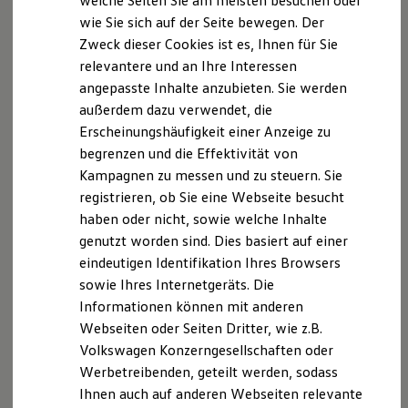
welche Seiten Sie am meisten besuchen oder
Hilfreiches für Besitzer
wie Sie sich auf der Seite bewegen. Der
Digitales Bordbuch
Zweck dieser Cookies ist es, Ihnen für Sie
Fahrerassistenz- und Sicherheitssysteme
Kontrollleuchten
relevantere und an Ihre Interessen
Kurzfahrprofile und Ölverdünnung
angepasste Inhalte anzubieten. Sie werden
Batterieverordnung
außerdem dazu verwendet, die
XTL-Dieselkraftstoff
Ersatzteile und Betriebsflüssigkeiten
Erscheinungshäufigkeit einer Anzeige zu
Original Zubehör und Lifestyle Produkte
begrenzen und die Effektivität von
myVolkswagen
Kampagnen zu messen und zu steuern. Sie
myVolkswagen Business
Elektrisch & Autonom
registrieren, ob Sie eine Webseite besucht
Elektro - & Hybridfahrzeuge
haben oder nicht, sowie welche Inhalte
Unser Ansatz
genutzt worden sind. Dies basiert auf einer
Klimafreundlicher Strom
Reichweite & Ladelösungen
eindeutigen Identifikation Ihres Browsers
Reichweitensimulator
sowie Ihres Internetgeräts. Die
Ladezeitensimulator
Informationen können mit anderen
Ladelösungen für Privatkunden
Ladelösungen für Gewerbekunden
Webseiten oder Seiten Dritter, wie z.B.
Wallbox und Ladekabel
Volkswagen Konzerngesellschaften oder
Bidirektionales Laden
Werbetreibenden, geteilt werden, sodass
Förderung & Kosten der Elektrofahrzeuge
Fördermöglichkeiten für Privatkunden
Ihnen auch auf anderen Webseiten relevante
Fördermöglichkeiten für Gewerbekunden