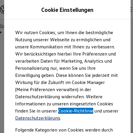
Modelle & Konfigurator
Cookie Einstellungen
Nutzfahrzeuge
Nutzfahrzeugkategorien entdecken
Modelle konfigurieren
Konfiguration laden
Startseite
Besitzer & Service
Reparatur & Service
Zum
Zum
Modelle vergleichen
Servicetermin anfragen
Wir nutzen Cookies, um Ihnen die bestmögliche
Hauptinhalt
Footer
Vorgängermodelle und Oldtimer
springen
springen
Nutzung unserer Webseite zu ermöglichen und
Vorgängermodelle
Oldtimer
unsere Kommunikation mit Ihnen zu verbessern.
Bulli Historie
Wir berücksichtigen hierbei Ihre Präferenzen und
Branchenlösungen & Gewerbekunden
Servicetermin bequem
verarbeiten Daten für Marketing, Analytics und
Umbaulösungen und Hersteller finden
Auf- und Umbauten entdecken & konfigurieren
Personalisierung nur, wenn Sie uns Ihre
Groß- und Sonderkunden
online anfragen
Einwilligung geben. Diese können Sie jederzeit mit
Großkunden
Wirkung für die Zukunft im Cookie Manager
Kommunen & Behörden
Journalisten
(Meine Präferenzen verwalten) in der
Sportvereine
Nutzen Sie unser Onlineformular, um schnell und
Datenschutzerklärung widerrufen. Weitere
Branchenlösungen
Informationen zu unseren eingesetzten Cookies
unkompliziert einen Servicetermin bei Ihrem
Bau & Handwerk
Gewerbliche Personenbeförderung
finden Sie in unserer
Cookie-Richtlinie
und unserer
Volkswagen
Nutzfahrzeuge
Partner anzufragen.
Service & mobile Werkstätten
Datenschutzerklärung
.
Kurier, Logistik & Handel
Menschen mit Behinderung
Folgende Kategorien von Cookies werden durch
Kühlfahrzeuge