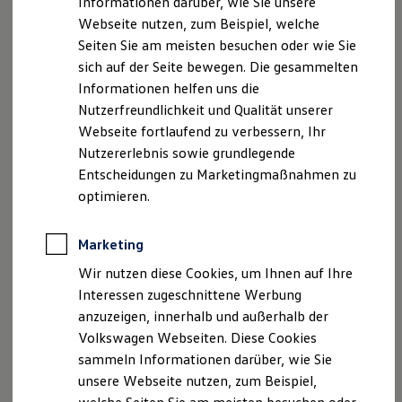
Informationen darüber, wie Sie unsere
Garantien
Webseite nutzen, zum Beispiel, welche
Kfz-Versicherung für Nutzfahrzeuge
Restschuldversicherung
Seiten Sie am meisten besuchen oder wie Sie
Wartungsverträge
sich auf der Seite bewegen. Die gesammelten
Besitzer & Service
Informationen helfen uns die
Reparatur & Service
Sommer-Special
Nutzerfreundlichkeit und Qualität unserer
Reparatur, Pflege & Inspektion
Webseite fortlaufend zu verbessern, Ihr
Servicetermin anfragen
Nutzererlebnis sowie grundlegende
Service-Vorteile bei Volkswagen Nutzfahrzeuge
ServicePlus
Entscheidungen zu Marketingmaßnahmen zu
Economy Service
optimieren.
Räder & Reifen Service
Ersatzfahrzeuge
Notdienst und Pannenhilfe
Marketing
Software, Konnektivität & Apps
California App
Wir nutzen diese Cookies, um Ihnen auf Ihre
VW Connect für Ihren ID. Buzz
Interessen zugeschnittene Werbung
VW Connect für Ihren Transporter/Caravelle
anzuzeigen, innerhalb und außerhalb der
VW Connect für Ihren Amarok
VW Connect für andere Modelle
Volkswagen Webseiten. Diese Cookies
Connect Pro
sammeln Informationen darüber, wie Sie
Fleet Interface Data
unsere Webseite nutzen, zum Beispiel,
Multistop Pathfinder
Übersicht Software Updates