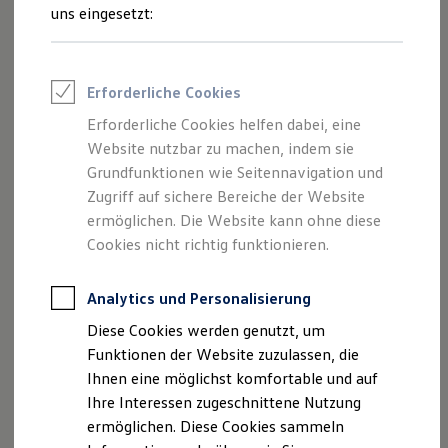
Feuerwehr
uns eingesetzt:
Rettungsdienste
ONE Business ID Vorteile
Fahrzeugsuche & Marktplatz
Fahrzeugsuche
Erforderliche Cookies
Fahrzeuge online kaufen
Digitaler Marktplatz
Erforderliche Cookies helfen dabei, eine
Kauf & Finanzierung
Website nutzbar zu machen, indem sie
Online-Fahrzeugbewertung
Aktionen & Angebote
Grundfunktionen wie Seitennavigation und
E-Auto-Förderung
Zugriff auf sichere Bereiche der Website
Für Privatkunden
ermöglichen. Die Website kann ohne diese
Für Gewerbekunden
Profi Paket
Cookies nicht richtig funktionieren.
TopDeal
Gebrauchtwagen
ProfiPartner für Gebrauchtwagen
Analytics und Personalisierung
Zertifizierte Gebrauchtwagen
Diese Cookies werden genutzt, um
Finanzierung
Für Privatkunden
Funktionen der Website zuzulassen, die
Für Gewerbekunden
Ihnen eine möglichst komfortable und auf
Leasing
Ihre Interessen zugeschnittene Nutzung
Für Privatkunden
Für Gewerbekunden
ermöglichen. Diese Cookies sammeln
Versicherungen & Garantien