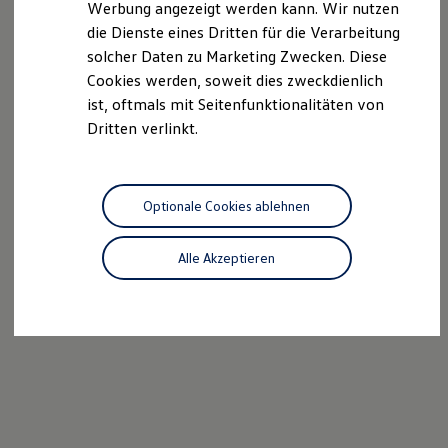
Werbung angezeigt werden kann. Wir nutzen
Kostensimulator
die Dienste eines Dritten für die Verarbeitung
Autonomes Fahren
Mehr zum ID. Buzz
solcher Daten zu Marketing Zwecken. Diese
Online Beratung
Cookies werden, soweit dies zweckdienlich
California Welt
ist, oftmals mit Seitenfunktionalitäten von
California Club
California Magazin & Ratgeber
Dritten verlinkt.
Vanlife
Ratgeber
Routen & Reisen
California Reisen & Erlebnisse
Optionale Cookies ablehnen
California App
California Lifestyle & Zubehör
Übernachten im California
Alle Akzeptieren
Marke
Unternehmen
Karriere
Karriere im Unternehmen
Karriere im Autohaus
Nachhaltigkeit
Kunden
Gesellschaft
Natur
Events
Rückblick VW Bus Festival 2023