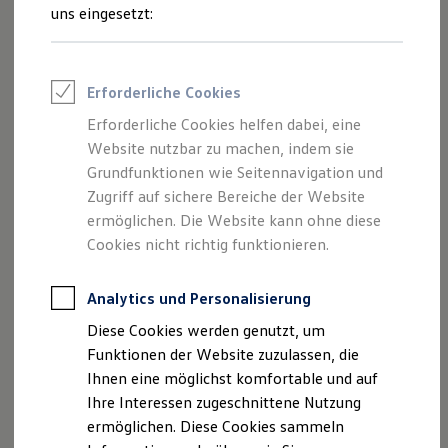
Feuerwehr
uns eingesetzt:
Rettungsdienste
ONE Business ID Vorteile
Fahrzeugsuche & Marktplatz
Fahrzeugsuche
Erforderliche Cookies
Fahrzeuge online kaufen
Digitaler Marktplatz
Erforderliche Cookies helfen dabei, eine
Kauf & Finanzierung
Website nutzbar zu machen, indem sie
Online-Fahrzeugbewertung
Aktionen & Angebote
Grundfunktionen wie Seitennavigation und
E-Auto-Förderung
Zugriff auf sichere Bereiche der Website
Für Privatkunden
ermöglichen. Die Website kann ohne diese
Für Gewerbekunden
Profi Paket
Cookies nicht richtig funktionieren.
TopDeal
Gebrauchtwagen
ProfiPartner für Gebrauchtwagen
Analytics und Personalisierung
Zertifizierte Gebrauchtwagen
Diese Cookies werden genutzt, um
Finanzierung
Für Privatkunden
Funktionen der Website zuzulassen, die
Für Gewerbekunden
Ihnen eine möglichst komfortable und auf
Leasing
Ihre Interessen zugeschnittene Nutzung
Für Privatkunden
Für Gewerbekunden
ermöglichen. Diese Cookies sammeln
Versicherungen & Garantien