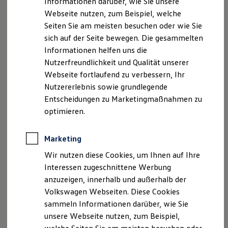
Informationen darüber, wie Sie unsere
Garantien
Webseite nutzen, zum Beispiel, welche
Kfz-Versicherung für Nutzfahrzeuge
Restschuldversicherung
Seiten Sie am meisten besuchen oder wie Sie
Wartungsverträge
sich auf der Seite bewegen. Die gesammelten
Besitzer & Service
Informationen helfen uns die
Reparatur & Service
Sommer-Special
Nutzerfreundlichkeit und Qualität unserer
Reparatur, Pflege & Inspektion
Webseite fortlaufend zu verbessern, Ihr
Servicetermin anfragen
Nutzererlebnis sowie grundlegende
Service-Vorteile bei Volkswagen Nutzfahrzeuge
ServicePlus
Entscheidungen zu Marketingmaßnahmen zu
Economy Service
optimieren.
Räder & Reifen Service
Ersatzfahrzeuge
Notdienst und Pannenhilfe
Marketing
Software, Konnektivität & Apps
California App
Wir nutzen diese Cookies, um Ihnen auf Ihre
VW Connect für Ihren ID. Buzz
Interessen zugeschnittene Werbung
VW Connect für Ihren Transporter/Caravelle
anzuzeigen, innerhalb und außerhalb der
VW Connect für Ihren Amarok
VW Connect für andere Modelle
Volkswagen Webseiten. Diese Cookies
Connect Pro
sammeln Informationen darüber, wie Sie
Fleet Interface Data
unsere Webseite nutzen, zum Beispiel,
Multistop Pathfinder
Übersicht Software Updates