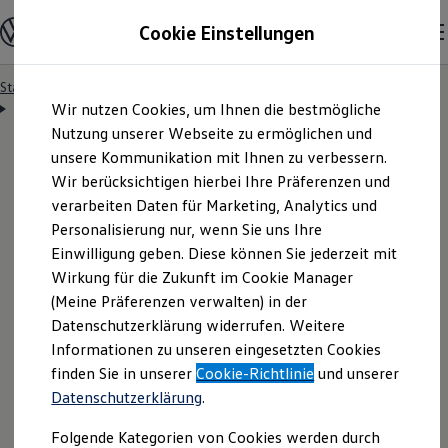
Modelle & Konfigurator
Cookie Einstellungen
Nutzfahrzeuge
Nutzfahrzeugkategorien entdecken
Modelle konfigurieren
Konfiguration laden
Startseite
Besitzer & Service
Reparatur & Service
Zum
Zum
Modelle vergleichen
Servicetermin anfragen
Wir nutzen Cookies, um Ihnen die bestmögliche
Hauptinhalt
Footer
Vorgängermodelle und Oldtimer
springen
springen
Nutzung unserer Webseite zu ermöglichen und
Vorgängermodelle
Oldtimer
unsere Kommunikation mit Ihnen zu verbessern.
Bulli Historie
Wir berücksichtigen hierbei Ihre Präferenzen und
Branchenlösungen & Gewerbekunden
Servicetermin bequem
verarbeiten Daten für Marketing, Analytics und
Umbaulösungen und Hersteller finden
Auf- und Umbauten entdecken & konfigurieren
Personalisierung nur, wenn Sie uns Ihre
Groß- und Sonderkunden
online anfragen
Einwilligung geben. Diese können Sie jederzeit mit
Großkunden
Wirkung für die Zukunft im Cookie Manager
Kommunen & Behörden
Journalisten
(Meine Präferenzen verwalten) in der
Sportvereine
Nutzen Sie unser Onlineformular, um schnell und
Datenschutzerklärung widerrufen. Weitere
Branchenlösungen
Informationen zu unseren eingesetzten Cookies
unkompliziert einen Servicetermin bei Ihrem
Bau & Handwerk
Gewerbliche Personenbeförderung
finden Sie in unserer
Cookie-Richtlinie
und unserer
Volkswagen
Nutzfahrzeuge
Partner anzufragen.
Service & mobile Werkstätten
Datenschutzerklärung
.
Kurier, Logistik & Handel
Menschen mit Behinderung
Folgende Kategorien von Cookies werden durch
Kühlfahrzeuge