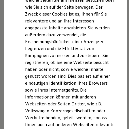
welche Seiten Sie am meisten besuchen oder
Hilfreiches für Besitzer
wie Sie sich auf der Seite bewegen. Der
Digitales Bordbuch
Zweck dieser Cookies ist es, Ihnen für Sie
Fahrerassistenz- und Sicherheitssysteme
Kontrollleuchten
relevantere und an Ihre Interessen
Kurzfahrprofile und Ölverdünnung
angepasste Inhalte anzubieten. Sie werden
Batterieverordnung
außerdem dazu verwendet, die
XTL-Dieselkraftstoff
Ersatzteile und Betriebsflüssigkeiten
Erscheinungshäufigkeit einer Anzeige zu
Original Zubehör und Lifestyle Produkte
begrenzen und die Effektivität von
myVolkswagen
Kampagnen zu messen und zu steuern. Sie
myVolkswagen Business
Elektrisch & Autonom
registrieren, ob Sie eine Webseite besucht
Elektro - & Hybridfahrzeuge
haben oder nicht, sowie welche Inhalte
Unser Ansatz
genutzt worden sind. Dies basiert auf einer
Klimafreundlicher Strom
Reichweite & Ladelösungen
eindeutigen Identifikation Ihres Browsers
Reichweitensimulator
sowie Ihres Internetgeräts. Die
Ladezeitensimulator
Informationen können mit anderen
Ladelösungen für Privatkunden
Ladelösungen für Gewerbekunden
Webseiten oder Seiten Dritter, wie z.B.
Wallbox und Ladekabel
Volkswagen Konzerngesellschaften oder
Bidirektionales Laden
Werbetreibenden, geteilt werden, sodass
Förderung & Kosten der Elektrofahrzeuge
Fördermöglichkeiten für Privatkunden
Ihnen auch auf anderen Webseiten relevante
Fördermöglichkeiten für Gewerbekunden