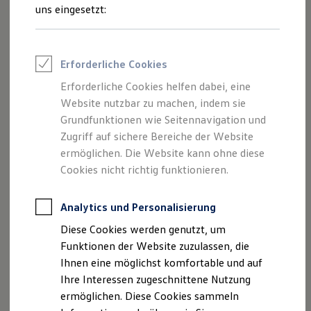
Rettungsdienste
uns eingesetzt:
ONE Business ID Vorteile
Fahrzeugsuche & Marktplatz
Fahrzeugsuche
Fahrzeuge online kaufen
Erforderliche Cookies
Digitaler Marktplatz
Kauf & Finanzierung
Erforderliche Cookies helfen dabei, eine
Online-Fahrzeugbewertung
Website nutzbar zu machen, indem sie
Aktionen & Angebote
E-Auto-Förderung
Grundfunktionen wie Seitennavigation und
Für Privatkunden
Zugriff auf sichere Bereiche der Website
Für Gewerbekunden
ermöglichen. Die Website kann ohne diese
Profi Paket
TopDeal
Cookies nicht richtig funktionieren.
Gebrauchtwagen
ProfiPartner für Gebrauchtwagen
Zertifizierte Gebrauchtwagen
Analytics und Personalisierung
Finanzierung
Diese Cookies werden genutzt, um
Für Privatkunden
Für Gewerbekunden
Funktionen der Website zuzulassen, die
Leasing
Ihnen eine möglichst komfortable und auf
Für Privatkunden
Ihre Interessen zugeschnittene Nutzung
Für Gewerbekunden
Versicherungen & Garantien
ermöglichen. Diese Cookies sammeln
Garantien