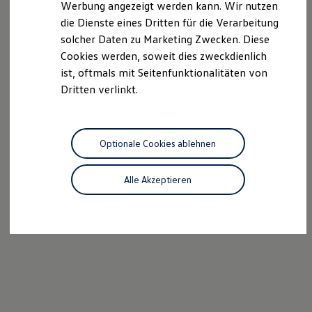
Werbung angezeigt werden kann. Wir nutzen
Autonomes Fahren
die Dienste eines Dritten für die Verarbeitung
Mehr zum ID. Buzz
Online Beratung
solcher Daten zu Marketing Zwecken. Diese
California Welt
Cookies werden, soweit dies zweckdienlich
California Club
ist, oftmals mit Seitenfunktionalitäten von
California Magazin & Ratgeber
Vanlife
Dritten verlinkt.
Ratgeber
Routen & Reisen
California Reisen & Erlebnisse
California App
Optionale Cookies ablehnen
California Lifestyle & Zubehör
Übernachten im California
Marke
Alle Akzeptieren
Unternehmen
Karriere
Karriere im Unternehmen
Karriere im Autohaus
Nachhaltigkeit
Kunden
Gesellschaft
Natur
Events
Rückblick VW Bus Festival 2023
75 Jahre Bulli Jubiläum