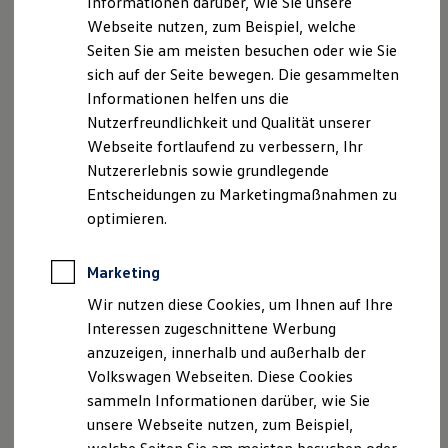
Informationen darüber, wie Sie unsere
Kfz-Versicherung für Nutzfahrzeuge
Webseite nutzen, zum Beispiel, welche
Restschuldversicherung
Wartungsverträge
Seiten Sie am meisten besuchen oder wie Sie
Besitzer & Service
sich auf der Seite bewegen. Die gesammelten
Reparatur & Service
Informationen helfen uns die
Sommer-Special
Reparatur, Pflege & Inspektion
Nutzerfreundlichkeit und Qualität unserer
Servicetermin anfragen
Webseite fortlaufend zu verbessern, Ihr
Service-Vorteile bei Volkswagen Nutzfahrzeuge
Nutzererlebnis sowie grundlegende
ServicePlus
Economy Service
Entscheidungen zu Marketingmaßnahmen zu
Räder & Reifen Service
optimieren.
Ersatzfahrzeuge
Notdienst und Pannenhilfe
Software, Konnektivität & Apps
Marketing
California App
VW Connect für Ihren ID. Buzz
Wir nutzen diese Cookies, um Ihnen auf Ihre
VW Connect für Ihren Transporter/Caravelle
Interessen zugeschnittene Werbung
VW Connect für Ihren Amarok
anzuzeigen, innerhalb und außerhalb der
VW Connect für andere Modelle
Connect Pro
Volkswagen Webseiten. Diese Cookies
Fleet Interface Data
sammeln Informationen darüber, wie Sie
Multistop Pathfinder
unsere Webseite nutzen, zum Beispiel,
Übersicht Software Updates
Hilfreiches für Besitzer