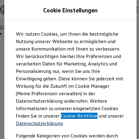
Modelle & Konfigurator
Cookie Einstellungen
Nutzfahrzeuge
Nutzfahrzeugkategorien entdecken
Modelle konfigurieren
Konfiguration laden
Startseite
Besitzer & Service
Reparatur & Service
Zum
Zum
Modelle vergleichen
Servicetermin anfragen
Wir nutzen Cookies, um Ihnen die bestmögliche
Hauptinhalt
Footer
Vorgängermodelle und Oldtimer
springen
springen
Nutzung unserer Webseite zu ermöglichen und
Vorgängermodelle
Oldtimer
unsere Kommunikation mit Ihnen zu verbessern.
Bulli Historie
Wir berücksichtigen hierbei Ihre Präferenzen und
Branchenlösungen & Gewerbekunden
Servicetermin bequem
verarbeiten Daten für Marketing, Analytics und
Umbaulösungen und Hersteller finden
Auf- und Umbauten entdecken & konfigurieren
Personalisierung nur, wenn Sie uns Ihre
Groß- und Sonderkunden
online anfragen
Einwilligung geben. Diese können Sie jederzeit mit
Großkunden
Wirkung für die Zukunft im Cookie Manager
Kommunen & Behörden
Journalisten
(Meine Präferenzen verwalten) in der
Sportvereine
Nutzen Sie unser Onlineformular, um schnell und
Datenschutzerklärung widerrufen. Weitere
Branchenlösungen
Informationen zu unseren eingesetzten Cookies
unkompliziert einen Servicetermin bei Ihrem
Bau & Handwerk
Gewerbliche Personenbeförderung
finden Sie in unserer
Cookie-Richtlinie
und unserer
Volkswagen
Nutzfahrzeuge
Partner anzufragen.
Service & mobile Werkstätten
Datenschutzerklärung
.
Kurier, Logistik & Handel
Kühlfahrzeuge
Folgende Kategorien von Cookies werden durch
Feuerwehr