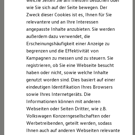
welche Seiten Sie am meisten besuchen oder
Digitales Bordbuch
wie Sie sich auf der Seite bewegen. Der
Fahrerassistenz- und Sicherheitssysteme
Zweck dieser Cookies ist es, Ihnen für Sie
Kontrollleuchten
Kurzfahrprofile und Ölverdünnung
relevantere und an Ihre Interessen
Batterieverordnung
angepasste Inhalte anzubieten. Sie werden
XTL-Dieselkraftstoff
außerdem dazu verwendet, die
Ersatzteile und Betriebsflüssigkeiten
Original Zubehör und Lifestyle Produkte
Erscheinungshäufigkeit einer Anzeige zu
myVolkswagen
begrenzen und die Effektivität von
myVolkswagen Business
Kampagnen zu messen und zu steuern. Sie
Elektrisch & Autonom
Elektro - & Hybridfahrzeuge
registrieren, ob Sie eine Webseite besucht
Unser Ansatz
haben oder nicht, sowie welche Inhalte
Klimafreundlicher Strom
genutzt worden sind. Dies basiert auf einer
Reichweite & Ladelösungen
Reichweitensimulator
eindeutigen Identifikation Ihres Browsers
Ladezeitensimulator
sowie Ihres Internetgeräts. Die
Ladelösungen für Privatkunden
Informationen können mit anderen
Ladelösungen für Gewerbekunden
Wallbox und Ladekabel
Webseiten oder Seiten Dritter, wie z.B.
Bidirektionales Laden
Volkswagen Konzerngesellschaften oder
Förderung & Kosten der Elektrofahrzeuge
Werbetreibenden, geteilt werden, sodass
Fördermöglichkeiten für Privatkunden
Fördermöglichkeiten für Gewerbekunden
Ihnen auch auf anderen Webseiten relevante
Kostensimulator