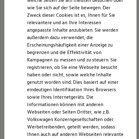
welche Seiten Sie am meisten besuchen oder
Hilfreiches für Besitzer
wie Sie sich auf der Seite bewegen. Der
Digitales Bordbuch
Zweck dieser Cookies ist es, Ihnen für Sie
Fahrerassistenz- und Sicherheitssysteme
Kontrollleuchten
relevantere und an Ihre Interessen
Kurzfahrprofile und Ölverdünnung
angepasste Inhalte anzubieten. Sie werden
Batterieverordnung
außerdem dazu verwendet, die
XTL-Dieselkraftstoff
Ersatzteile und Betriebsflüssigkeiten
Erscheinungshäufigkeit einer Anzeige zu
Original Zubehör und Lifestyle Produkte
begrenzen und die Effektivität von
myVolkswagen
Kampagnen zu messen und zu steuern. Sie
myVolkswagen Business
Elektrisch & Autonom
registrieren, ob Sie eine Webseite besucht
Elektro - & Hybridfahrzeuge
haben oder nicht, sowie welche Inhalte
Unser Ansatz
genutzt worden sind. Dies basiert auf einer
Klimafreundlicher Strom
Reichweite & Ladelösungen
eindeutigen Identifikation Ihres Browsers
Reichweitensimulator
sowie Ihres Internetgeräts. Die
Ladezeitensimulator
Informationen können mit anderen
Ladelösungen für Privatkunden
Ladelösungen für Gewerbekunden
Webseiten oder Seiten Dritter, wie z.B.
Wallbox und Ladekabel
Volkswagen Konzerngesellschaften oder
Bidirektionales Laden
Werbetreibenden, geteilt werden, sodass
Förderung & Kosten der Elektrofahrzeuge
Fördermöglichkeiten für Privatkunden
Ihnen auch auf anderen Webseiten relevante
Fördermöglichkeiten für Gewerbekunden