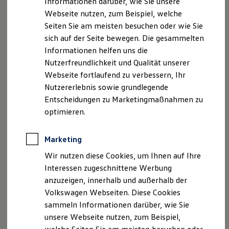
Informationen darüber, wie Sie unsere
Garantien
Webseite nutzen, zum Beispiel, welche
Kfz-Versicherung für Nutzfahrzeuge
Restschuldversicherung
Seiten Sie am meisten besuchen oder wie Sie
Wartungsverträge
sich auf der Seite bewegen. Die gesammelten
Besitzer & Service
Informationen helfen uns die
Reparatur & Service
Sommer-Special
Nutzerfreundlichkeit und Qualität unserer
Reparatur, Pflege & Inspektion
Webseite fortlaufend zu verbessern, Ihr
Servicetermin anfragen
Nutzererlebnis sowie grundlegende
Service-Vorteile bei Volkswagen Nutzfahrzeuge
ServicePlus
Entscheidungen zu Marketingmaßnahmen zu
Economy Service
optimieren.
Räder & Reifen Service
Ersatzfahrzeuge
Notdienst und Pannenhilfe
Marketing
Software, Konnektivität & Apps
California App
Wir nutzen diese Cookies, um Ihnen auf Ihre
VW Connect für Ihren ID. Buzz
Interessen zugeschnittene Werbung
VW Connect für Ihren Transporter/Caravelle
anzuzeigen, innerhalb und außerhalb der
VW Connect für Ihren Amarok
VW Connect für andere Modelle
Volkswagen Webseiten. Diese Cookies
Connect Pro
sammeln Informationen darüber, wie Sie
Fleet Interface Data
unsere Webseite nutzen, zum Beispiel,
Multistop Pathfinder
Übersicht Software Updates