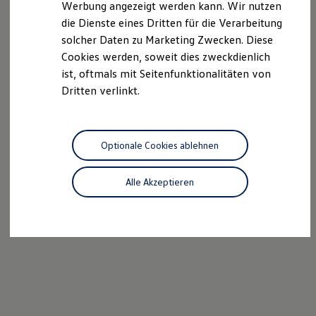
Werbung angezeigt werden kann. Wir nutzen
Kostensimulator
die Dienste eines Dritten für die Verarbeitung
Autonomes Fahren
Mehr zum ID. Buzz
solcher Daten zu Marketing Zwecken. Diese
Online Beratung
Cookies werden, soweit dies zweckdienlich
California Welt
ist, oftmals mit Seitenfunktionalitäten von
California Club
California Magazin & Ratgeber
Dritten verlinkt.
Vanlife
Ratgeber
Routen & Reisen
California Reisen & Erlebnisse
Optionale Cookies ablehnen
California App
California Lifestyle & Zubehör
Übernachten im California
Alle Akzeptieren
Marke
Unternehmen
Karriere
Karriere im Unternehmen
Karriere im Autohaus
Nachhaltigkeit
Kunden
Gesellschaft
Natur
Events
Rückblick VW Bus Festival 2023