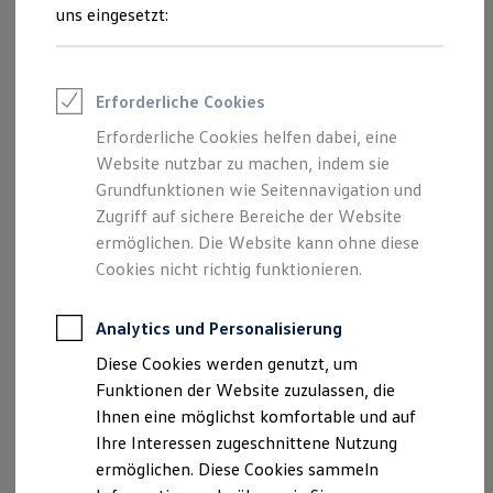
Feuerwehr
uns eingesetzt:
Rettungsdienste
ONE Business ID Vorteile
Fahrzeugsuche & Marktplatz
Fahrzeugsuche
Erforderliche Cookies
Fahrzeuge online kaufen
Digitaler Marktplatz
Erforderliche Cookies helfen dabei, eine
Kauf & Finanzierung
Website nutzbar zu machen, indem sie
Online-Fahrzeugbewertung
Aktionen & Angebote
Grundfunktionen wie Seitennavigation und
E-Auto-Förderung
Zugriff auf sichere Bereiche der Website
Für Privatkunden
ermöglichen. Die Website kann ohne diese
Für Gewerbekunden
Profi Paket
Cookies nicht richtig funktionieren.
TopDeal
Gebrauchtwagen
ProfiPartner für Gebrauchtwagen
Analytics und Personalisierung
Zertifizierte Gebrauchtwagen
Diese Cookies werden genutzt, um
Finanzierung
Für Privatkunden
Funktionen der Website zuzulassen, die
Für Gewerbekunden
Ihnen eine möglichst komfortable und auf
Leasing
Ihre Interessen zugeschnittene Nutzung
Für Privatkunden
Für Gewerbekunden
ermöglichen. Diese Cookies sammeln
Versicherungen & Garantien