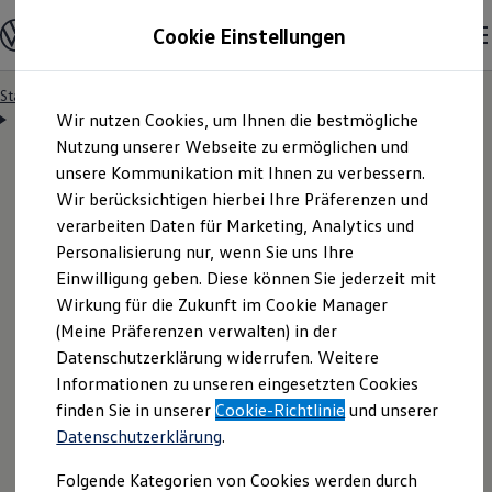
Modelle & Konfigurator
Cookie Einstellungen
Nutzfahrzeuge
Nutzfahrzeugkategorien entdecken
Modelle konfigurieren
Konfiguration laden
Startseite
Besitzer & Service
Reparatur & Service
Zum
Zum
Modelle vergleichen
Servicetermin anfragen
Wir nutzen Cookies, um Ihnen die bestmögliche
Hauptinhalt
Footer
Vorgängermodelle und Oldtimer
springen
springen
Nutzung unserer Webseite zu ermöglichen und
Vorgängermodelle
Oldtimer
unsere Kommunikation mit Ihnen zu verbessern.
Bulli Historie
Wir berücksichtigen hierbei Ihre Präferenzen und
Branchenlösungen & Gewerbekunden
Servicetermin bequem
verarbeiten Daten für Marketing, Analytics und
Umbaulösungen und Hersteller finden
Auf- und Umbauten entdecken & konfigurieren
Personalisierung nur, wenn Sie uns Ihre
Groß- und Sonderkunden
online anfragen
Einwilligung geben. Diese können Sie jederzeit mit
Großkunden
Wirkung für die Zukunft im Cookie Manager
Kommunen & Behörden
Journalisten
(Meine Präferenzen verwalten) in der
Sportvereine
Nutzen Sie unser Onlineformular, um schnell und
Datenschutzerklärung widerrufen. Weitere
Branchenlösungen
Informationen zu unseren eingesetzten Cookies
unkompliziert einen Servicetermin bei Ihrem
Bau & Handwerk
Gewerbliche Personenbeförderung
finden Sie in unserer
Cookie-Richtlinie
und unserer
Volkswagen
Nutzfahrzeuge
Partner anzufragen.
Service & mobile Werkstätten
Datenschutzerklärung
.
Kurier, Logistik & Handel
Menschen mit Behinderung
Folgende Kategorien von Cookies werden durch
Kühlfahrzeuge