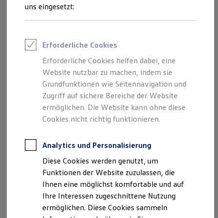
Feuerwehr
uns eingesetzt:
Rettungsdienste
ONE Business ID Vorteile
Fahrzeugsuche & Marktplatz
Fahrzeugsuche
Erforderliche Cookies
Fahrzeuge online kaufen
Digitaler Marktplatz
Erforderliche Cookies helfen dabei, eine
Kauf & Finanzierung
Website nutzbar zu machen, indem sie
Online-Fahrzeugbewertung
Aktionen & Angebote
Grundfunktionen wie Seitennavigation und
E-Auto-Förderung
Zugriff auf sichere Bereiche der Website
Für Privatkunden
ermöglichen. Die Website kann ohne diese
Für Gewerbekunden
Profi Paket
Cookies nicht richtig funktionieren.
TopDeal
Gebrauchtwagen
ProfiPartner für Gebrauchtwagen
Analytics und Personalisierung
Zertifizierte Gebrauchtwagen
Diese Cookies werden genutzt, um
Finanzierung
Für Privatkunden
Funktionen der Website zuzulassen, die
Für Gewerbekunden
Ihnen eine möglichst komfortable und auf
Leasing
Ihre Interessen zugeschnittene Nutzung
Für Privatkunden
Für Gewerbekunden
ermöglichen. Diese Cookies sammeln
Versicherungen & Garantien