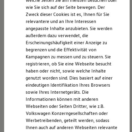
welche Seiten Sie am meisten besuchen oder
Hilfreiches für Besitzer
wie Sie sich auf der Seite bewegen. Der
Digitales Bordbuch
Zweck dieser Cookies ist es, Ihnen für Sie
Fahrerassistenz- und Sicherheitssysteme
Kontrollleuchten
relevantere und an Ihre Interessen
Kurzfahrprofile und Ölverdünnung
angepasste Inhalte anzubieten. Sie werden
Batterieverordnung
außerdem dazu verwendet, die
XTL-Dieselkraftstoff
Ersatzteile und Betriebsflüssigkeiten
Erscheinungshäufigkeit einer Anzeige zu
Original Zubehör und Lifestyle Produkte
begrenzen und die Effektivität von
myVolkswagen
Kampagnen zu messen und zu steuern. Sie
myVolkswagen Business
Elektrisch & Autonom
registrieren, ob Sie eine Webseite besucht
Elektro - & Hybridfahrzeuge
haben oder nicht, sowie welche Inhalte
Unser Ansatz
genutzt worden sind. Dies basiert auf einer
Klimafreundlicher Strom
Reichweite & Ladelösungen
eindeutigen Identifikation Ihres Browsers
Reichweitensimulator
sowie Ihres Internetgeräts. Die
Ladezeitensimulator
Informationen können mit anderen
Ladelösungen für Privatkunden
Ladelösungen für Gewerbekunden
Webseiten oder Seiten Dritter, wie z.B.
Wallbox und Ladekabel
Volkswagen Konzerngesellschaften oder
Bidirektionales Laden
Werbetreibenden, geteilt werden, sodass
Förderung & Kosten der Elektrofahrzeuge
Fördermöglichkeiten für Privatkunden
Ihnen auch auf anderen Webseiten relevante
Fördermöglichkeiten für Gewerbekunden