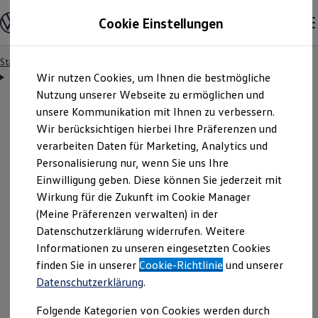
Modelle & Konfigurator
Cookie Einstellungen
Nutzfahrzeuge
Nutzfahrzeugkategorien entdecken
Modelle konfigurieren
Konfiguration laden
Startseite
Besitzer & Service
Reparatur & Service
Zum
Zum
Modelle vergleichen
Servicetermin anfragen
Wir nutzen Cookies, um Ihnen die bestmögliche
Hauptinhalt
Footer
Vorgängermodelle und Oldtimer
springen
springen
Nutzung unserer Webseite zu ermöglichen und
Vorgängermodelle
Oldtimer
unsere Kommunikation mit Ihnen zu verbessern.
Bulli Historie
Wir berücksichtigen hierbei Ihre Präferenzen und
Branchenlösungen & Gewerbekunden
Servicetermin bequem
verarbeiten Daten für Marketing, Analytics und
Umbaulösungen und Hersteller finden
Auf- und Umbauten entdecken & konfigurieren
Personalisierung nur, wenn Sie uns Ihre
Groß- und Sonderkunden
online anfragen
Einwilligung geben. Diese können Sie jederzeit mit
Großkunden
Wirkung für die Zukunft im Cookie Manager
Kommunen & Behörden
Journalisten
(Meine Präferenzen verwalten) in der
Sportvereine
Nutzen Sie unser Onlineformular, um schnell und
Datenschutzerklärung widerrufen. Weitere
Branchenlösungen
Informationen zu unseren eingesetzten Cookies
unkompliziert einen Servicetermin bei Ihrem
Bau & Handwerk
Gewerbliche Personenbeförderung
finden Sie in unserer
Cookie-Richtlinie
und unserer
Volkswagen
Nutzfahrzeuge
Partner anzufragen.
Service & mobile Werkstätten
Datenschutzerklärung
.
Kurier, Logistik & Handel
Menschen mit Behinderung
Folgende Kategorien von Cookies werden durch
Kühlfahrzeuge