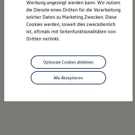
Werbung angezeigt werden kann. Wir nutzen
Kostensimulator
die Dienste eines Dritten für die Verarbeitung
Autonomes Fahren
Mehr zum ID. Buzz
solcher Daten zu Marketing Zwecken. Diese
Online Beratung
Cookies werden, soweit dies zweckdienlich
California Welt
ist, oftmals mit Seitenfunktionalitäten von
California Club
California Magazin & Ratgeber
Dritten verlinkt.
Vanlife
Ratgeber
Routen & Reisen
California Reisen & Erlebnisse
Optionale Cookies ablehnen
California App
California Lifestyle & Zubehör
Übernachten im California
Alle Akzeptieren
Marke
Unternehmen
Karriere
Karriere im Unternehmen
Karriere im Autohaus
Nachhaltigkeit
Kunden
Gesellschaft
Natur
Events
Rückblick VW Bus Festival 2023