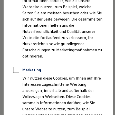
Informationen darüber, wie Sie unsere
Garantien
Webseite nutzen, zum Beispiel, welche
Kfz-Versicherung für Nutzfahrzeuge
Restschuldversicherung
Seiten Sie am meisten besuchen oder wie Sie
Wartungsverträge
sich auf der Seite bewegen. Die gesammelten
Besitzer & Service
Informationen helfen uns die
Reparatur & Service
Sommer-Special
Nutzerfreundlichkeit und Qualität unserer
Reparatur, Pflege & Inspektion
Webseite fortlaufend zu verbessern, Ihr
Servicetermin anfragen
Nutzererlebnis sowie grundlegende
Service-Vorteile bei Volkswagen Nutzfahrzeuge
ServicePlus
Entscheidungen zu Marketingmaßnahmen zu
Economy Service
optimieren.
Räder & Reifen Service
Ersatzfahrzeuge
Notdienst und Pannenhilfe
Marketing
Software, Konnektivität & Apps
California App
Wir nutzen diese Cookies, um Ihnen auf Ihre
VW Connect für Ihren ID. Buzz
Interessen zugeschnittene Werbung
VW Connect für Ihren Transporter/Caravelle
anzuzeigen, innerhalb und außerhalb der
VW Connect für Ihren Amarok
VW Connect für andere Modelle
Volkswagen Webseiten. Diese Cookies
Connect Pro
sammeln Informationen darüber, wie Sie
Fleet Interface Data
unsere Webseite nutzen, zum Beispiel,
Multistop Pathfinder
Übersicht Software Updates