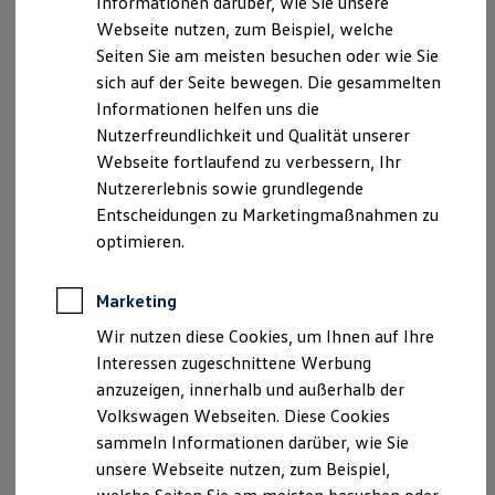
Informationen darüber, wie Sie unsere
Kfz-Versicherung für Nutzfahrzeuge
Webseite nutzen, zum Beispiel, welche
Restschuldversicherung
Wartungsverträge
Seiten Sie am meisten besuchen oder wie Sie
Besitzer & Service
sich auf der Seite bewegen. Die gesammelten
Reparatur & Service
Informationen helfen uns die
Sommer-Special
Reparatur, Pflege & Inspektion
Nutzerfreundlichkeit und Qualität unserer
Servicetermin anfragen
Webseite fortlaufend zu verbessern, Ihr
Service-Vorteile bei Volkswagen Nutzfahrzeuge
Nutzererlebnis sowie grundlegende
ServicePlus
Economy Service
Entscheidungen zu Marketingmaßnahmen zu
Räder & Reifen Service
optimieren.
Ersatzfahrzeuge
Notdienst und Pannenhilfe
Software, Konnektivität & Apps
Marketing
California App
VW Connect für Ihren ID. Buzz
Wir nutzen diese Cookies, um Ihnen auf Ihre
VW Connect für Ihren Transporter/Caravelle
Interessen zugeschnittene Werbung
VW Connect für Ihren Amarok
anzuzeigen, innerhalb und außerhalb der
VW Connect für andere Modelle
Connect Pro
Volkswagen Webseiten. Diese Cookies
Fleet Interface Data
sammeln Informationen darüber, wie Sie
Multistop Pathfinder
unsere Webseite nutzen, zum Beispiel,
Übersicht Software Updates
Hilfreiches für Besitzer