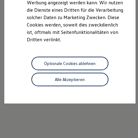
Werbung angezeigt werden kann. Wir nutzen
Autonomes Fahren
die Dienste eines Dritten für die Verarbeitung
Mehr zum ID. Buzz
Online Beratung
solcher Daten zu Marketing Zwecken. Diese
California Welt
Cookies werden, soweit dies zweckdienlich
California Club
ist, oftmals mit Seitenfunktionalitäten von
California Magazin & Ratgeber
Vanlife
Dritten verlinkt.
Ratgeber
Routen & Reisen
California Reisen & Erlebnisse
California App
Optionale Cookies ablehnen
California Lifestyle & Zubehör
Übernachten im California
Marke
Alle Akzeptieren
Unternehmen
Karriere
Karriere im Unternehmen
Karriere im Autohaus
Nachhaltigkeit
Kunden
Gesellschaft
Natur
Events
Rückblick VW Bus Festival 2023
75 Jahre Bulli Jubiläum