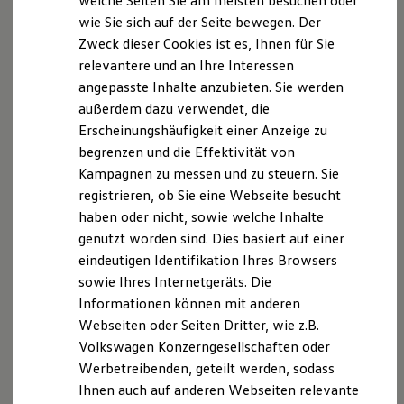
welche Seiten Sie am meisten besuchen oder
Digitales Bordbuch
wie Sie sich auf der Seite bewegen. Der
Fahrerassistenz- und Sicherheitssysteme
Zweck dieser Cookies ist es, Ihnen für Sie
Kontrollleuchten
Kurzfahrprofile und Ölverdünnung
relevantere und an Ihre Interessen
Batterieverordnung
angepasste Inhalte anzubieten. Sie werden
XTL-Dieselkraftstoff
außerdem dazu verwendet, die
Ersatzteile und Betriebsflüssigkeiten
Original Zubehör und Lifestyle Produkte
Erscheinungshäufigkeit einer Anzeige zu
myVolkswagen
begrenzen und die Effektivität von
myVolkswagen Business
Kampagnen zu messen und zu steuern. Sie
Elektrisch & Autonom
Elektro - & Hybridfahrzeuge
registrieren, ob Sie eine Webseite besucht
Unser Ansatz
haben oder nicht, sowie welche Inhalte
Klimafreundlicher Strom
genutzt worden sind. Dies basiert auf einer
Reichweite & Ladelösungen
Reichweitensimulator
eindeutigen Identifikation Ihres Browsers
Ladezeitensimulator
sowie Ihres Internetgeräts. Die
Ladelösungen für Privatkunden
Informationen können mit anderen
Ladelösungen für Gewerbekunden
Wallbox und Ladekabel
Webseiten oder Seiten Dritter, wie z.B.
Bidirektionales Laden
Volkswagen Konzerngesellschaften oder
Förderung & Kosten der Elektrofahrzeuge
Werbetreibenden, geteilt werden, sodass
Fördermöglichkeiten für Privatkunden
Fördermöglichkeiten für Gewerbekunden
Ihnen auch auf anderen Webseiten relevante
Kostensimulator