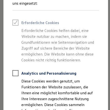
Rettungsdienste
uns eingesetzt:
ONE Business ID Vorteile
Fahrzeugsuche & Marktplatz
Fahrzeugsuche
Fahrzeuge online kaufen
Erforderliche Cookies
Digitaler Marktplatz
Kauf & Finanzierung
Erforderliche Cookies helfen dabei, eine
Online-Fahrzeugbewertung
Website nutzbar zu machen, indem sie
Aktionen & Angebote
E-Auto-Förderung
Grundfunktionen wie Seitennavigation und
Für Privatkunden
Zugriff auf sichere Bereiche der Website
Für Gewerbekunden
ermöglichen. Die Website kann ohne diese
Profi Paket
TopDeal
Cookies nicht richtig funktionieren.
Gebrauchtwagen
ProfiPartner für Gebrauchtwagen
Zertifizierte Gebrauchtwagen
Analytics und Personalisierung
Finanzierung
Diese Cookies werden genutzt, um
Für Privatkunden
Für Gewerbekunden
Funktionen der Website zuzulassen, die
Leasing
Ihnen eine möglichst komfortable und auf
Für Privatkunden
Ihre Interessen zugeschnittene Nutzung
Für Gewerbekunden
Versicherungen & Garantien
ermöglichen. Diese Cookies sammeln
Garantien