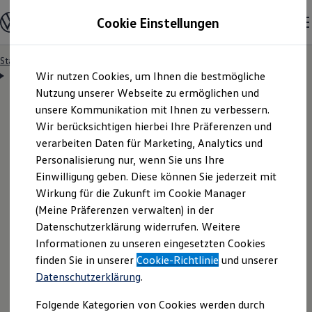
Modelle & Konfigurator
Cookie Einstellungen
Nutzfahrzeuge
Nutzfahrzeugkategorien entdecken
Modelle konfigurieren
Konfiguration laden
Startseite
Besitzer & Service
Reparatur & Service
Zum
Zum
Modelle vergleichen
Servicetermin anfragen
Wir nutzen Cookies, um Ihnen die bestmögliche
Hauptinhalt
Footer
Vorgängermodelle und Oldtimer
springen
springen
Nutzung unserer Webseite zu ermöglichen und
Vorgängermodelle
Oldtimer
unsere Kommunikation mit Ihnen zu verbessern.
Bulli Historie
Wir berücksichtigen hierbei Ihre Präferenzen und
Branchenlösungen & Gewerbekunden
Servicetermin bequem
verarbeiten Daten für Marketing, Analytics und
Umbaulösungen und Hersteller finden
Auf- und Umbauten entdecken & konfigurieren
Personalisierung nur, wenn Sie uns Ihre
Groß- und Sonderkunden
online anfragen
Einwilligung geben. Diese können Sie jederzeit mit
Großkunden
Wirkung für die Zukunft im Cookie Manager
Kommunen & Behörden
Journalisten
(Meine Präferenzen verwalten) in der
Sportvereine
Nutzen Sie unser Onlineformular, um schnell und
Datenschutzerklärung widerrufen. Weitere
Branchenlösungen
Informationen zu unseren eingesetzten Cookies
unkompliziert einen Servicetermin bei Ihrem
Bau & Handwerk
Gewerbliche Personenbeförderung
finden Sie in unserer
Cookie-Richtlinie
und unserer
Volkswagen
Nutzfahrzeuge
Partner anzufragen.
Service & mobile Werkstätten
Datenschutzerklärung
.
Kurier, Logistik & Handel
Kühlfahrzeuge
Folgende Kategorien von Cookies werden durch
Feuerwehr