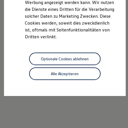
Werbung angezeigt werden kann. Wir nutzen
Autonomes Fahren
die Dienste eines Dritten für die Verarbeitung
Mehr zum ID. Buzz
Online Beratung
solcher Daten zu Marketing Zwecken. Diese
California Welt
Cookies werden, soweit dies zweckdienlich
California Club
ist, oftmals mit Seitenfunktionalitäten von
California Magazin & Ratgeber
Vanlife
Dritten verlinkt.
Ratgeber
Routen & Reisen
California Reisen & Erlebnisse
California App
Optionale Cookies ablehnen
California Lifestyle & Zubehör
Übernachten im California
Marke
Alle Akzeptieren
Unternehmen
Karriere
Karriere im Unternehmen
Karriere im Autohaus
Nachhaltigkeit
Kunden
Gesellschaft
Natur
Events
Rückblick VW Bus Festival 2023
75 Jahre Bulli Jubiläum