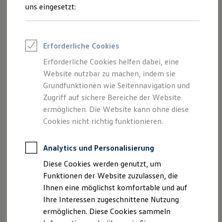
Rettungsdienste
uns eingesetzt:
ONE Business ID Vorteile
Fahrzeugsuche & Marktplatz
Fahrzeugsuche
Fahrzeuge online kaufen
Erforderliche Cookies
Digitaler Marktplatz
Kauf & Finanzierung
Erforderliche Cookies helfen dabei, eine
Online-Fahrzeugbewertung
Website nutzbar zu machen, indem sie
Aktionen & Angebote
E-Auto-Förderung
Grundfunktionen wie Seitennavigation und
Für Privatkunden
Zugriff auf sichere Bereiche der Website
Für Gewerbekunden
ermöglichen. Die Website kann ohne diese
Profi Paket
TopDeal
Cookies nicht richtig funktionieren.
Gebrauchtwagen
ProfiPartner für Gebrauchtwagen
Zertifizierte Gebrauchtwagen
Analytics und Personalisierung
Finanzierung
Diese Cookies werden genutzt, um
Für Privatkunden
Für Gewerbekunden
Funktionen der Website zuzulassen, die
Leasing
Ihnen eine möglichst komfortable und auf
Für Privatkunden
Ihre Interessen zugeschnittene Nutzung
Für Gewerbekunden
Versicherungen & Garantien
ermöglichen. Diese Cookies sammeln
Garantien