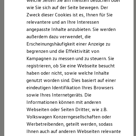
welche Seiten Sie am meisten besuchen oder
Digitales Bordbuch
wie Sie sich auf der Seite bewegen. Der
Fahrerassistenz- und Sicherheitssysteme
Zweck dieser Cookies ist es, Ihnen für Sie
Kontrollleuchten
Kurzfahrprofile und Ölverdünnung
relevantere und an Ihre Interessen
Batterieverordnung
angepasste Inhalte anzubieten. Sie werden
XTL-Dieselkraftstoff
außerdem dazu verwendet, die
Ersatzteile und Betriebsflüssigkeiten
Original Zubehör und Lifestyle Produkte
Erscheinungshäufigkeit einer Anzeige zu
myVolkswagen
begrenzen und die Effektivität von
myVolkswagen Business
Kampagnen zu messen und zu steuern. Sie
Elektrisch & Autonom
Elektro - & Hybridfahrzeuge
registrieren, ob Sie eine Webseite besucht
Unser Ansatz
haben oder nicht, sowie welche Inhalte
Klimafreundlicher Strom
genutzt worden sind. Dies basiert auf einer
Reichweite & Ladelösungen
Reichweitensimulator
eindeutigen Identifikation Ihres Browsers
Ladezeitensimulator
sowie Ihres Internetgeräts. Die
Ladelösungen für Privatkunden
Informationen können mit anderen
Ladelösungen für Gewerbekunden
Wallbox und Ladekabel
Webseiten oder Seiten Dritter, wie z.B.
Bidirektionales Laden
Volkswagen Konzerngesellschaften oder
Förderung & Kosten der Elektrofahrzeuge
Werbetreibenden, geteilt werden, sodass
Fördermöglichkeiten für Privatkunden
Fördermöglichkeiten für Gewerbekunden
Ihnen auch auf anderen Webseiten relevante
Kostensimulator