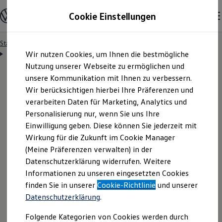
Modelle & Konfigurator
Cookie Einstellungen
Nutzfahrzeuge
Nutzfahrzeugkategorien entdecken
Modelle konfigurieren
Konfiguration laden
Startseite
Besitzer & Service
Reparatur & Service
Zum
Zum
Modelle vergleichen
Servicetermin anfragen
Wir nutzen Cookies, um Ihnen die bestmögliche
Hauptinhalt
Footer
Vorgängermodelle und Oldtimer
springen
springen
Nutzung unserer Webseite zu ermöglichen und
Vorgängermodelle
Oldtimer
unsere Kommunikation mit Ihnen zu verbessern.
Bulli Historie
Wir berücksichtigen hierbei Ihre Präferenzen und
Branchenlösungen & Gewerbekunden
Servicetermin bequem
verarbeiten Daten für Marketing, Analytics und
Umbaulösungen und Hersteller finden
Auf- und Umbauten entdecken & konfigurieren
Personalisierung nur, wenn Sie uns Ihre
Groß- und Sonderkunden
online anfragen
Einwilligung geben. Diese können Sie jederzeit mit
Großkunden
Wirkung für die Zukunft im Cookie Manager
Kommunen & Behörden
Journalisten
(Meine Präferenzen verwalten) in der
Sportvereine
Nutzen Sie unser Onlineformular, um schnell und
Datenschutzerklärung widerrufen. Weitere
Branchenlösungen
Informationen zu unseren eingesetzten Cookies
unkompliziert einen Servicetermin bei Ihrem
Bau & Handwerk
Gewerbliche Personenbeförderung
finden Sie in unserer
Cookie-Richtlinie
und unserer
Volkswagen
Nutzfahrzeuge
Partner anzufragen.
Service & mobile Werkstätten
Datenschutzerklärung
.
Kurier, Logistik & Handel
Kühlfahrzeuge
Folgende Kategorien von Cookies werden durch
Feuerwehr