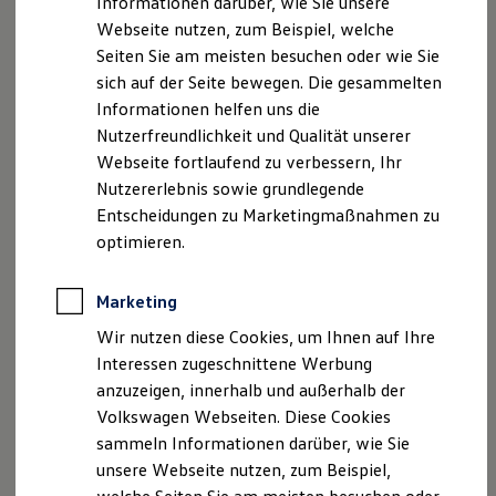
Informationen darüber, wie Sie unsere
Kfz-Versicherung für Nutzfahrzeuge
Webseite nutzen, zum Beispiel, welche
Restschuldversicherung
Wartungsverträge
Seiten Sie am meisten besuchen oder wie Sie
Besitzer & Service
sich auf der Seite bewegen. Die gesammelten
Reparatur & Service
Informationen helfen uns die
Sommer-Special
Reparatur, Pflege & Inspektion
Nutzerfreundlichkeit und Qualität unserer
Servicetermin anfragen
Webseite fortlaufend zu verbessern, Ihr
Service-Vorteile bei Volkswagen Nutzfahrzeuge
Nutzererlebnis sowie grundlegende
ServicePlus
Economy Service
Entscheidungen zu Marketingmaßnahmen zu
Räder & Reifen Service
optimieren.
Ersatzfahrzeuge
Notdienst und Pannenhilfe
Software, Konnektivität & Apps
Marketing
California App
VW Connect für Ihren ID. Buzz
Wir nutzen diese Cookies, um Ihnen auf Ihre
VW Connect für Ihren Transporter/Caravelle
Interessen zugeschnittene Werbung
VW Connect für Ihren Amarok
anzuzeigen, innerhalb und außerhalb der
VW Connect für andere Modelle
Connect Pro
Volkswagen Webseiten. Diese Cookies
Fleet Interface Data
sammeln Informationen darüber, wie Sie
Multistop Pathfinder
unsere Webseite nutzen, zum Beispiel,
Übersicht Software Updates
Hilfreiches für Besitzer