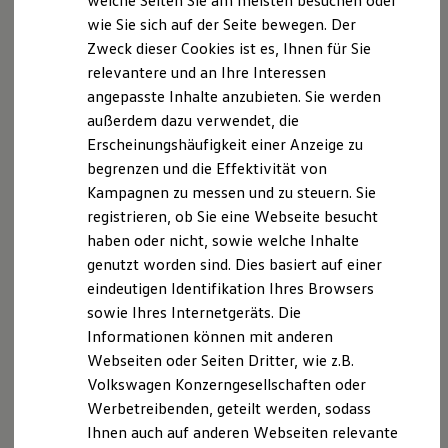
welche Seiten Sie am meisten besuchen oder
Digitales Bordbuch
wie Sie sich auf der Seite bewegen. Der
Fahrerassistenz- und Sicherheitssysteme
Zweck dieser Cookies ist es, Ihnen für Sie
Kontrollleuchten
Kurzfahrprofile und Ölverdünnung
relevantere und an Ihre Interessen
Batterieverordnung
angepasste Inhalte anzubieten. Sie werden
XTL-Dieselkraftstoff
außerdem dazu verwendet, die
Ersatzteile und Betriebsflüssigkeiten
Original Zubehör und Lifestyle Produkte
Erscheinungshäufigkeit einer Anzeige zu
myVolkswagen
begrenzen und die Effektivität von
myVolkswagen Business
Kampagnen zu messen und zu steuern. Sie
Elektrisch & Autonom
Elektro - & Hybridfahrzeuge
registrieren, ob Sie eine Webseite besucht
Unser Ansatz
haben oder nicht, sowie welche Inhalte
Klimafreundlicher Strom
genutzt worden sind. Dies basiert auf einer
Reichweite & Ladelösungen
Reichweitensimulator
eindeutigen Identifikation Ihres Browsers
Ladezeitensimulator
sowie Ihres Internetgeräts. Die
Ladelösungen für Privatkunden
Informationen können mit anderen
Ladelösungen für Gewerbekunden
Wallbox und Ladekabel
Webseiten oder Seiten Dritter, wie z.B.
Bidirektionales Laden
Volkswagen Konzerngesellschaften oder
Förderung & Kosten der Elektrofahrzeuge
Werbetreibenden, geteilt werden, sodass
Fördermöglichkeiten für Privatkunden
Fördermöglichkeiten für Gewerbekunden
Ihnen auch auf anderen Webseiten relevante
Kostensimulator