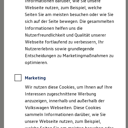
Informationen darüber, wie Sie unsere
Kfz-Versicherung für Nutzfahrzeuge
Webseite nutzen, zum Beispiel, welche
Restschuldversicherung
Wartungsverträge
Seiten Sie am meisten besuchen oder wie Sie
Besitzer & Service
sich auf der Seite bewegen. Die gesammelten
Reparatur & Service
Informationen helfen uns die
Sommer-Special
Reparatur, Pflege & Inspektion
Nutzerfreundlichkeit und Qualität unserer
Servicetermin anfragen
Webseite fortlaufend zu verbessern, Ihr
Service-Vorteile bei Volkswagen Nutzfahrzeuge
Nutzererlebnis sowie grundlegende
ServicePlus
Economy Service
Entscheidungen zu Marketingmaßnahmen zu
Räder & Reifen Service
optimieren.
Ersatzfahrzeuge
Notdienst und Pannenhilfe
Software, Konnektivität & Apps
Marketing
California App
VW Connect für Ihren ID. Buzz
Wir nutzen diese Cookies, um Ihnen auf Ihre
VW Connect für Ihren Transporter/Caravelle
Interessen zugeschnittene Werbung
VW Connect für Ihren Amarok
anzuzeigen, innerhalb und außerhalb der
VW Connect für andere Modelle
Connect Pro
Volkswagen Webseiten. Diese Cookies
Fleet Interface Data
sammeln Informationen darüber, wie Sie
Multistop Pathfinder
unsere Webseite nutzen, zum Beispiel,
Übersicht Software Updates
Hilfreiches für Besitzer