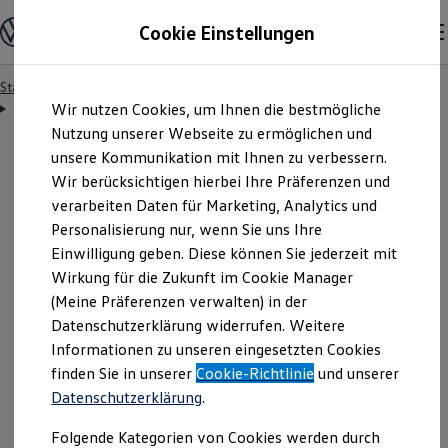
Modelle & Konfigurator
Cookie Einstellungen
Nutzfahrzeuge
Nutzfahrzeugkategorien entdecken
Modelle konfigurieren
Konfiguration laden
Startseite
Besitzer & Service
Reparatur & Service
Zum
Zum
Modelle vergleichen
Servicetermin anfragen
Wir nutzen Cookies, um Ihnen die bestmögliche
Hauptinhalt
Footer
Vorgängermodelle und Oldtimer
springen
springen
Nutzung unserer Webseite zu ermöglichen und
Vorgängermodelle
Oldtimer
unsere Kommunikation mit Ihnen zu verbessern.
Bulli Historie
Wir berücksichtigen hierbei Ihre Präferenzen und
Branchenlösungen & Gewerbekunden
Servicetermin bequem
verarbeiten Daten für Marketing, Analytics und
Umbaulösungen und Hersteller finden
Auf- und Umbauten entdecken & konfigurieren
Personalisierung nur, wenn Sie uns Ihre
Groß- und Sonderkunden
online anfragen
Einwilligung geben. Diese können Sie jederzeit mit
Großkunden
Wirkung für die Zukunft im Cookie Manager
Kommunen & Behörden
Journalisten
(Meine Präferenzen verwalten) in der
Sportvereine
Nutzen Sie unser Onlineformular, um schnell und
Datenschutzerklärung widerrufen. Weitere
Branchenlösungen
Informationen zu unseren eingesetzten Cookies
unkompliziert einen Servicetermin bei Ihrem
Bau & Handwerk
Gewerbliche Personenbeförderung
finden Sie in unserer
Cookie-Richtlinie
und unserer
Volkswagen
Nutzfahrzeuge
Partner anzufragen.
Service & mobile Werkstätten
Datenschutzerklärung
.
Kurier, Logistik & Handel
Menschen mit Behinderung
Folgende Kategorien von Cookies werden durch
Kühlfahrzeuge