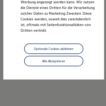
Werbung angezeigt werden kann. Wir nutzen
Kostensimulator
die Dienste eines Dritten für die Verarbeitung
Autonomes Fahren
Mehr zum ID. Buzz
solcher Daten zu Marketing Zwecken. Diese
Online Beratung
Cookies werden, soweit dies zweckdienlich
California Welt
ist, oftmals mit Seitenfunktionalitäten von
California Club
California Magazin & Ratgeber
Dritten verlinkt.
Vanlife
Ratgeber
Routen & Reisen
California Reisen & Erlebnisse
Optionale Cookies ablehnen
California App
California Lifestyle & Zubehör
Übernachten im California
Alle Akzeptieren
Marke
Unternehmen
Karriere
Karriere im Unternehmen
Karriere im Autohaus
Nachhaltigkeit
Kunden
Gesellschaft
Natur
Events
Rückblick VW Bus Festival 2023