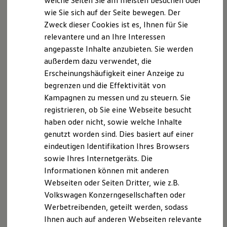
welche Seiten Sie am meisten besuchen oder
Hilfreiches für Besitzer
wie Sie sich auf der Seite bewegen. Der
Digitales Bordbuch
Zweck dieser Cookies ist es, Ihnen für Sie
Fahrerassistenz- und Sicherheitssysteme
Kontrollleuchten
relevantere und an Ihre Interessen
Kurzfahrprofile und Ölverdünnung
angepasste Inhalte anzubieten. Sie werden
Batterieverordnung
außerdem dazu verwendet, die
XTL-Dieselkraftstoff
Ersatzteile und Betriebsflüssigkeiten
Erscheinungshäufigkeit einer Anzeige zu
Original Zubehör und Lifestyle Produkte
begrenzen und die Effektivität von
myVolkswagen
Kampagnen zu messen und zu steuern. Sie
myVolkswagen Business
Elektrisch & Autonom
registrieren, ob Sie eine Webseite besucht
Elektro - & Hybridfahrzeuge
haben oder nicht, sowie welche Inhalte
Unser Ansatz
genutzt worden sind. Dies basiert auf einer
Klimafreundlicher Strom
Reichweite & Ladelösungen
eindeutigen Identifikation Ihres Browsers
Reichweitensimulator
sowie Ihres Internetgeräts. Die
Ladezeitensimulator
Informationen können mit anderen
Ladelösungen für Privatkunden
Ladelösungen für Gewerbekunden
Webseiten oder Seiten Dritter, wie z.B.
Wallbox und Ladekabel
Volkswagen Konzerngesellschaften oder
Bidirektionales Laden
Werbetreibenden, geteilt werden, sodass
Förderung & Kosten der Elektrofahrzeuge
Fördermöglichkeiten für Privatkunden
Ihnen auch auf anderen Webseiten relevante
Fördermöglichkeiten für Gewerbekunden