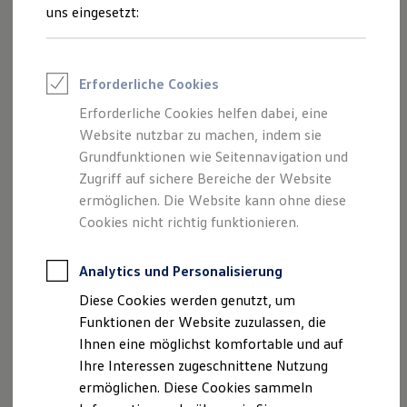
Feuerwehr
uns eingesetzt:
Rettungsdienste
ONE Business ID Vorteile
Fahrzeugsuche & Marktplatz
Fahrzeugsuche
Erforderliche Cookies
Fahrzeuge online kaufen
Digitaler Marktplatz
Erforderliche Cookies helfen dabei, eine
Kauf & Finanzierung
Website nutzbar zu machen, indem sie
Online-Fahrzeugbewertung
Aktionen & Angebote
Grundfunktionen wie Seitennavigation und
E-Auto-Förderung
Zugriff auf sichere Bereiche der Website
Für Privatkunden
ermöglichen. Die Website kann ohne diese
Für Gewerbekunden
Profi Paket
Cookies nicht richtig funktionieren.
TopDeal
Gebrauchtwagen
ProfiPartner für Gebrauchtwagen
Analytics und Personalisierung
Zertifizierte Gebrauchtwagen
Diese Cookies werden genutzt, um
Finanzierung
Für Privatkunden
Funktionen der Website zuzulassen, die
Für Gewerbekunden
Ihnen eine möglichst komfortable und auf
Leasing
Ihre Interessen zugeschnittene Nutzung
Für Privatkunden
Für Gewerbekunden
ermöglichen. Diese Cookies sammeln
Versicherungen & Garantien