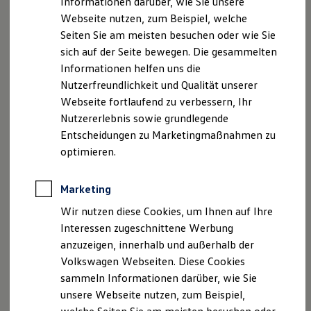
Informationen darüber, wie Sie unsere
Garantien
Webseite nutzen, zum Beispiel, welche
Kfz-Versicherung für Nutzfahrzeuge
Restschuldversicherung
Seiten Sie am meisten besuchen oder wie Sie
Wartungsverträge
sich auf der Seite bewegen. Die gesammelten
Besitzer & Service
Informationen helfen uns die
Reparatur & Service
Sommer-Special
Nutzerfreundlichkeit und Qualität unserer
Reparatur, Pflege & Inspektion
Webseite fortlaufend zu verbessern, Ihr
Servicetermin anfragen
Nutzererlebnis sowie grundlegende
Service-Vorteile bei Volkswagen Nutzfahrzeuge
ServicePlus
Entscheidungen zu Marketingmaßnahmen zu
Economy Service
optimieren.
Räder & Reifen Service
Ersatzfahrzeuge
Notdienst und Pannenhilfe
Marketing
Software, Konnektivität & Apps
California App
Wir nutzen diese Cookies, um Ihnen auf Ihre
VW Connect für Ihren ID. Buzz
Interessen zugeschnittene Werbung
VW Connect für Ihren Transporter/Caravelle
anzuzeigen, innerhalb und außerhalb der
VW Connect für Ihren Amarok
VW Connect für andere Modelle
Volkswagen Webseiten. Diese Cookies
Connect Pro
sammeln Informationen darüber, wie Sie
Fleet Interface Data
unsere Webseite nutzen, zum Beispiel,
Multistop Pathfinder
Übersicht Software Updates