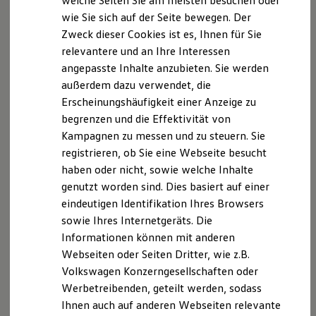
welche Seiten Sie am meisten besuchen oder
Digitales Bordbuch
wie Sie sich auf der Seite bewegen. Der
Fahrerassistenz- und Sicherheitssysteme
Zweck dieser Cookies ist es, Ihnen für Sie
Kontrollleuchten
Kurzfahrprofile und Ölverdünnung
relevantere und an Ihre Interessen
Batterieverordnung
angepasste Inhalte anzubieten. Sie werden
XTL-Dieselkraftstoff
außerdem dazu verwendet, die
Ersatzteile und Betriebsflüssigkeiten
Original Zubehör und Lifestyle Produkte
Erscheinungshäufigkeit einer Anzeige zu
myVolkswagen
begrenzen und die Effektivität von
myVolkswagen Business
Kampagnen zu messen und zu steuern. Sie
Elektrisch & Autonom
Elektro - & Hybridfahrzeuge
registrieren, ob Sie eine Webseite besucht
Unser Ansatz
haben oder nicht, sowie welche Inhalte
Klimafreundlicher Strom
genutzt worden sind. Dies basiert auf einer
Reichweite & Ladelösungen
Reichweitensimulator
eindeutigen Identifikation Ihres Browsers
Ladezeitensimulator
sowie Ihres Internetgeräts. Die
Ladelösungen für Privatkunden
Informationen können mit anderen
Ladelösungen für Gewerbekunden
Wallbox und Ladekabel
Webseiten oder Seiten Dritter, wie z.B.
Bidirektionales Laden
Volkswagen Konzerngesellschaften oder
Förderung & Kosten der Elektrofahrzeuge
Werbetreibenden, geteilt werden, sodass
Fördermöglichkeiten für Privatkunden
Fördermöglichkeiten für Gewerbekunden
Ihnen auch auf anderen Webseiten relevante
Kostensimulator