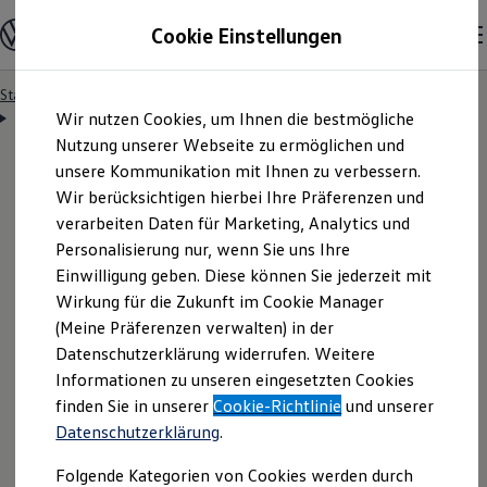
Modelle & Konfigurator
Cookie Einstellungen
Nutzfahrzeuge
Nutzfahrzeugkategorien entdecken
Modelle konfigurieren
Konfiguration laden
Startseite
Besitzer & Service
Reparatur & Service
Zum
Zum
Modelle vergleichen
Servicetermin anfragen
Wir nutzen Cookies, um Ihnen die bestmögliche
Hauptinhalt
Footer
Vorgängermodelle und Oldtimer
springen
springen
Nutzung unserer Webseite zu ermöglichen und
Vorgängermodelle
Oldtimer
unsere Kommunikation mit Ihnen zu verbessern.
Bulli Historie
Wir berücksichtigen hierbei Ihre Präferenzen und
Branchenlösungen & Gewerbekunden
Servicetermin bequem
verarbeiten Daten für Marketing, Analytics und
Umbaulösungen und Hersteller finden
Auf- und Umbauten entdecken & konfigurieren
Personalisierung nur, wenn Sie uns Ihre
Groß- und Sonderkunden
online anfragen
Einwilligung geben. Diese können Sie jederzeit mit
Großkunden
Wirkung für die Zukunft im Cookie Manager
Kommunen & Behörden
Journalisten
(Meine Präferenzen verwalten) in der
Sportvereine
Nutzen Sie unser Onlineformular, um schnell und
Datenschutzerklärung widerrufen. Weitere
Branchenlösungen
Informationen zu unseren eingesetzten Cookies
unkompliziert einen Servicetermin bei Ihrem
Bau & Handwerk
Gewerbliche Personenbeförderung
finden Sie in unserer
Cookie-Richtlinie
und unserer
Volkswagen
Nutzfahrzeuge
Partner anzufragen.
Service & mobile Werkstätten
Datenschutzerklärung
.
Kurier, Logistik & Handel
Kühlfahrzeuge
Folgende Kategorien von Cookies werden durch
Feuerwehr