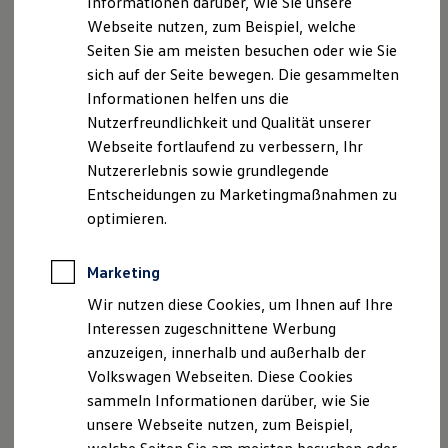
Informationen darüber, wie Sie unsere
Kfz-Versicherung für Nutzfahrzeuge
Webseite nutzen, zum Beispiel, welche
Restschuldversicherung
Wartungsverträge
Seiten Sie am meisten besuchen oder wie Sie
Besitzer & Service
sich auf der Seite bewegen. Die gesammelten
Reparatur & Service
Informationen helfen uns die
Sommer-Special
Reparatur, Pflege & Inspektion
Nutzerfreundlichkeit und Qualität unserer
Servicetermin anfragen
Webseite fortlaufend zu verbessern, Ihr
Service-Vorteile bei Volkswagen Nutzfahrzeuge
Nutzererlebnis sowie grundlegende
ServicePlus
Economy Service
Entscheidungen zu Marketingmaßnahmen zu
Räder & Reifen Service
optimieren.
Ersatzfahrzeuge
Notdienst und Pannenhilfe
Software, Konnektivität & Apps
Marketing
California App
VW Connect für Ihren ID. Buzz
Wir nutzen diese Cookies, um Ihnen auf Ihre
VW Connect für Ihren Transporter/Caravelle
Interessen zugeschnittene Werbung
VW Connect für Ihren Amarok
anzuzeigen, innerhalb und außerhalb der
VW Connect für andere Modelle
Connect Pro
Volkswagen Webseiten. Diese Cookies
Fleet Interface Data
sammeln Informationen darüber, wie Sie
Multistop Pathfinder
unsere Webseite nutzen, zum Beispiel,
Übersicht Software Updates
Hilfreiches für Besitzer