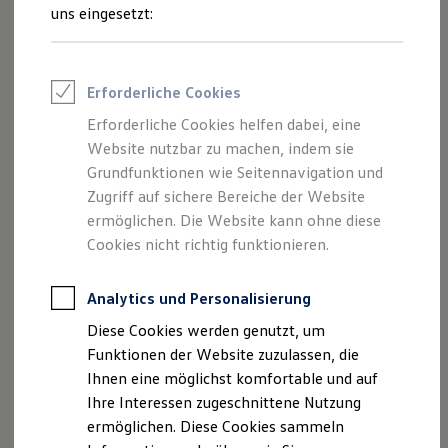
Rettungsdienste
uns eingesetzt:
ONE Business ID Vorteile
Fahrzeugsuche & Marktplatz
Fahrzeugsuche
Fahrzeuge online kaufen
Erforderliche Cookies
Digitaler Marktplatz
Kauf & Finanzierung
Erforderliche Cookies helfen dabei, eine
Online-Fahrzeugbewertung
Website nutzbar zu machen, indem sie
Aktionen & Angebote
E-Auto-Förderung
Grundfunktionen wie Seitennavigation und
Für Privatkunden
Zugriff auf sichere Bereiche der Website
Für Gewerbekunden
ermöglichen. Die Website kann ohne diese
Profi Paket
TopDeal
Cookies nicht richtig funktionieren.
Gebrauchtwagen
ProfiPartner für Gebrauchtwagen
Zertifizierte Gebrauchtwagen
Analytics und Personalisierung
Finanzierung
Diese Cookies werden genutzt, um
Für Privatkunden
Für Gewerbekunden
Funktionen der Website zuzulassen, die
Leasing
Ihnen eine möglichst komfortable und auf
Für Privatkunden
Ihre Interessen zugeschnittene Nutzung
Für Gewerbekunden
Versicherungen & Garantien
ermöglichen. Diese Cookies sammeln
Garantien