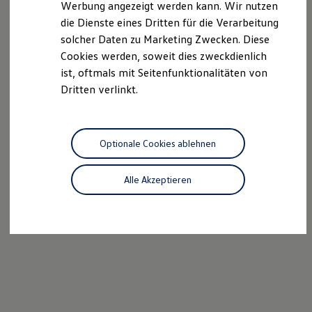
Werbung angezeigt werden kann. Wir nutzen
Autonomes Fahren
die Dienste eines Dritten für die Verarbeitung
Mehr zum ID. Buzz
Online Beratung
solcher Daten zu Marketing Zwecken. Diese
California Welt
Cookies werden, soweit dies zweckdienlich
California Club
ist, oftmals mit Seitenfunktionalitäten von
California Magazin & Ratgeber
Vanlife
Dritten verlinkt.
Ratgeber
Routen & Reisen
California Reisen & Erlebnisse
California App
Optionale Cookies ablehnen
California Lifestyle & Zubehör
Übernachten im California
Marke
Alle Akzeptieren
Unternehmen
Karriere
Karriere im Unternehmen
Karriere im Autohaus
Nachhaltigkeit
Kunden
Gesellschaft
Natur
Events
Rückblick VW Bus Festival 2023
75 Jahre Bulli Jubiläum