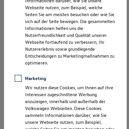
Informationen darüber, wie Sie unsere
Kfz-Versicherung für Nutzfahrzeuge
Webseite nutzen, zum Beispiel, welche
Restschuldversicherung
Wartungsverträge
Seiten Sie am meisten besuchen oder wie Sie
Besitzer & Service
sich auf der Seite bewegen. Die gesammelten
Reparatur & Service
Informationen helfen uns die
Sommer-Special
Reparatur, Pflege & Inspektion
Nutzerfreundlichkeit und Qualität unserer
Servicetermin anfragen
Webseite fortlaufend zu verbessern, Ihr
Service-Vorteile bei Volkswagen Nutzfahrzeuge
Nutzererlebnis sowie grundlegende
ServicePlus
Economy Service
Entscheidungen zu Marketingmaßnahmen zu
Räder & Reifen Service
optimieren.
Ersatzfahrzeuge
Notdienst und Pannenhilfe
Software, Konnektivität & Apps
Marketing
California App
VW Connect für Ihren ID. Buzz
Wir nutzen diese Cookies, um Ihnen auf Ihre
VW Connect für Ihren Transporter/Caravelle
Interessen zugeschnittene Werbung
VW Connect für Ihren Amarok
anzuzeigen, innerhalb und außerhalb der
VW Connect für andere Modelle
Connect Pro
Volkswagen Webseiten. Diese Cookies
Fleet Interface Data
sammeln Informationen darüber, wie Sie
Multistop Pathfinder
unsere Webseite nutzen, zum Beispiel,
Übersicht Software Updates
Hilfreiches für Besitzer