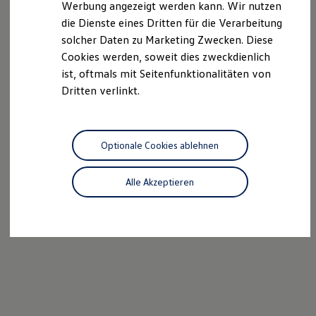
Werbung angezeigt werden kann. Wir nutzen
Autonomes Fahren
die Dienste eines Dritten für die Verarbeitung
Mehr zum ID. Buzz
Online Beratung
solcher Daten zu Marketing Zwecken. Diese
California Welt
Cookies werden, soweit dies zweckdienlich
California Club
ist, oftmals mit Seitenfunktionalitäten von
California Magazin & Ratgeber
Vanlife
Dritten verlinkt.
Ratgeber
Routen & Reisen
California Reisen & Erlebnisse
California App
Optionale Cookies ablehnen
California Lifestyle & Zubehör
Übernachten im California
Marke
Alle Akzeptieren
Unternehmen
Karriere
Karriere im Unternehmen
Karriere im Autohaus
Nachhaltigkeit
Kunden
Gesellschaft
Natur
Events
Rückblick VW Bus Festival 2023
75 Jahre Bulli Jubiläum