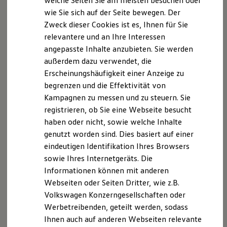
welche Seiten Sie am meisten besuchen oder
Digitales Bordbuch
wie Sie sich auf der Seite bewegen. Der
Fahrerassistenz- und Sicherheitssysteme
Zweck dieser Cookies ist es, Ihnen für Sie
Kontrollleuchten
Kurzfahrprofile und Ölverdünnung
relevantere und an Ihre Interessen
Batterieverordnung
angepasste Inhalte anzubieten. Sie werden
XTL-Dieselkraftstoff
außerdem dazu verwendet, die
Ersatzteile und Betriebsflüssigkeiten
Original Zubehör und Lifestyle Produkte
Erscheinungshäufigkeit einer Anzeige zu
myVolkswagen
begrenzen und die Effektivität von
myVolkswagen Business
Kampagnen zu messen und zu steuern. Sie
Elektrisch & Autonom
Elektro - & Hybridfahrzeuge
registrieren, ob Sie eine Webseite besucht
Unser Ansatz
haben oder nicht, sowie welche Inhalte
Klimafreundlicher Strom
genutzt worden sind. Dies basiert auf einer
Reichweite & Ladelösungen
Reichweitensimulator
eindeutigen Identifikation Ihres Browsers
Ladezeitensimulator
sowie Ihres Internetgeräts. Die
Ladelösungen für Privatkunden
Informationen können mit anderen
Ladelösungen für Gewerbekunden
Wallbox und Ladekabel
Webseiten oder Seiten Dritter, wie z.B.
Bidirektionales Laden
Volkswagen Konzerngesellschaften oder
Förderung & Kosten der Elektrofahrzeuge
Werbetreibenden, geteilt werden, sodass
Fördermöglichkeiten für Privatkunden
Fördermöglichkeiten für Gewerbekunden
Ihnen auch auf anderen Webseiten relevante
Kostensimulator