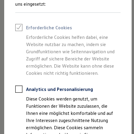
Rettungsdienste
uns eingesetzt:
ONE Business ID Vorteile
Fahrzeugsuche & Marktplatz
Fahrzeugsuche
Fahrzeuge online kaufen
Erforderliche Cookies
Digitaler Marktplatz
Kauf & Finanzierung
Erforderliche Cookies helfen dabei, eine
Online-Fahrzeugbewertung
Website nutzbar zu machen, indem sie
Aktionen & Angebote
E-Auto-Förderung
Grundfunktionen wie Seitennavigation und
Für Privatkunden
Zugriff auf sichere Bereiche der Website
Für Gewerbekunden
ermöglichen. Die Website kann ohne diese
Profi Paket
TopDeal
Cookies nicht richtig funktionieren.
Gebrauchtwagen
ProfiPartner für Gebrauchtwagen
Zertifizierte Gebrauchtwagen
Analytics und Personalisierung
Finanzierung
Diese Cookies werden genutzt, um
Für Privatkunden
Für Gewerbekunden
Funktionen der Website zuzulassen, die
Leasing
Ihnen eine möglichst komfortable und auf
Für Privatkunden
Ihre Interessen zugeschnittene Nutzung
Für Gewerbekunden
Versicherungen & Garantien
ermöglichen. Diese Cookies sammeln
Garantien