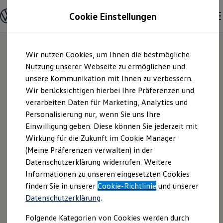
Modelle & Konfigurator
Cookie Einstellungen
Startseite
Nutzfahrzeuge
Besitzer & Service
myVolkswagen Business
Nutzfahrzeugkategorien entdecken
Konfigurationsdetails
Modelle konfigurieren
Konfiguration laden
Zum
Zum
Modelle vergleichen
Wir nutzen Cookies, um Ihnen die bestmögliche
Hauptinhalt
Footer
Vorgängermodelle und Oldtimer
springen
springen
Nutzung unserer Webseite zu ermöglichen und
Vorgängermodelle
Oldtimer
unsere Kommunikation mit Ihnen zu verbessern.
Bulli Historie
Wir berücksichtigen hierbei Ihre Präferenzen und
Branchenlösungen & Gewerbekunden
verarbeiten Daten für Marketing, Analytics und
Umbaulösungen und Hersteller finden
Auf- und Umbauten entdecken & konfigurieren
Personalisierung nur, wenn Sie uns Ihre
Groß- und Sonderkunden
Einwilligung geben. Diese können Sie jederzeit mit
Großkunden
Wirkung für die Zukunft im Cookie Manager
Kommunen & Behörden
Journalisten
(Meine Präferenzen verwalten) in der
Sportvereine
Datenschutzerklärung widerrufen. Weitere
Branchenlösungen
Informationen zu unseren eingesetzten Cookies
Bau & Handwerk
Gewerbliche Personenbeförderung
finden Sie in unserer
Cookie-Richtlinie
und unserer
Service & mobile Werkstätten
Datenschutzerklärung
.
Kurier, Logistik & Handel
Kühlfahrzeuge
Folgende Kategorien von Cookies werden durch
Feuerwehr