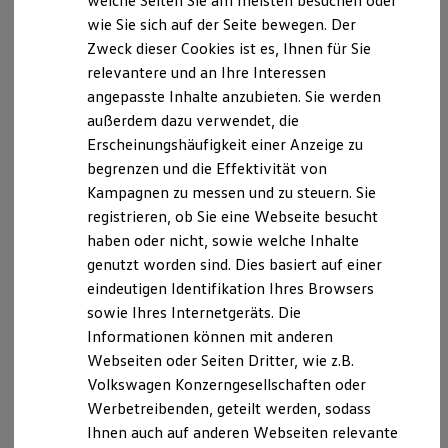
welche Seiten Sie am meisten besuchen oder
Digitales Bordbuch
wie Sie sich auf der Seite bewegen. Der
Fahrerassistenz- und Sicherheitssysteme
CO
B
2
Zweck dieser Cookies ist es, Ihnen für Sie
Kontrollleuchten
Berechnungsverfah
Kurzfahrprofile und Ölverdünnung
relevantere und an Ihre Interessen
Batterieverordnung
ren
angepasste Inhalte anzubieten. Sie werden
XTL-Dieselkraftstoff
außerdem dazu verwendet, die
Ersatzteile und Betriebsflüssigkeiten
Nichtmethan-
Original Zubehör und Lifestyle Produkte
11,5 – 11,2
Erscheinungshäufigkeit einer Anzeige zu
myVolkswagen
Kohlenwasserstoff
begrenzen und die Effektivität von
myVolkswagen Business
e (NMHC)I in mg/km
Kampagnen zu messen und zu steuern. Sie
Elektrisch & Autonom
Elektro - & Hybridfahrzeuge
registrieren, ob Sie eine Webseite besucht
Unser Ansatz
Höchstgeschwindig
186 – 175
haben oder nicht, sowie welche Inhalte
Klimafreundlicher Strom
keit in km/h
genutzt worden sind. Dies basiert auf einer
Reichweite & Ladelösungen
Reichweitensimulator
eindeutigen Identifikation Ihres Browsers
Ladezeitensimulator
sowie Ihres Internetgeräts. Die
Gewichte
Ladelösungen für Privatkunden
Informationen können mit anderen
Ladelösungen für Gewerbekunden
Wallbox und Ladekabel
Webseiten oder Seiten Dritter, wie z.B.
1-2
/
2
Bidirektionales Laden
Volkswagen Konzerngesellschaften oder
Förderung & Kosten der Elektrofahrzeuge
Werbetreibenden, geteilt werden, sodass
Fördermöglichkeiten für Privatkunden
Caddy
Fördermöglichkeiten für Gewerbekunden
Ihnen auch auf anderen Webseiten relevante
Kostensimulator