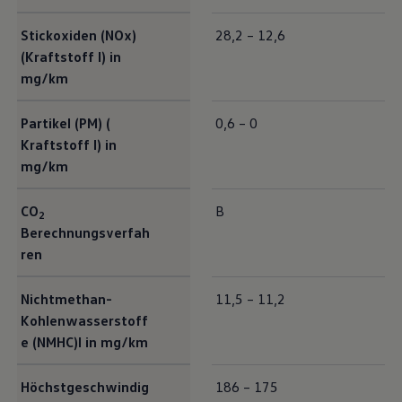
Stickoxiden (NOx)
28,2 – 12,6
(Kraftstoff I) in
mg/km
Partikel (PM) (
0,6 – 0
Kraftstoff I) in
mg/km
CO
B
2
Berechnungsverfah
ren
Nichtmethan-
11,5 – 11,2
Kohlenwasserstoff
e (NMHC)I in mg/km
Höchstgeschwindig
186 – 175