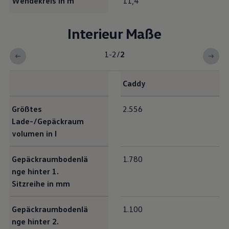
Wendekreis in m
11,4
Interieur Maße
1-2
/
2
Caddy
Interieur Maße
Größtes
2.556
Lade-/Gepäckraum
volumen in l
Gepäckraumbodenlä
1.780
nge hinter 1.
Sitzreihe in mm
Gepäckraumbodenlä
1.100
nge hinter 2.