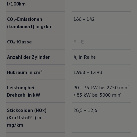
l/100km
CO₂-Emissionen
166 – 142
(kombiniert) in g/km
CO₂-Klasse
F – E
Anzahl der Zylinder
4; in Reihe
3
Hubraum in cm
1.968 – 1.498
Leistung bei
90 – 75 kW bei 2750 min⁻¹
Drehzahl in kW
/ 85 kW bei 5000 min⁻¹
Stickoxiden (NOx)
28,5 – 12,6
(Kraftstoff I) in
mg/km