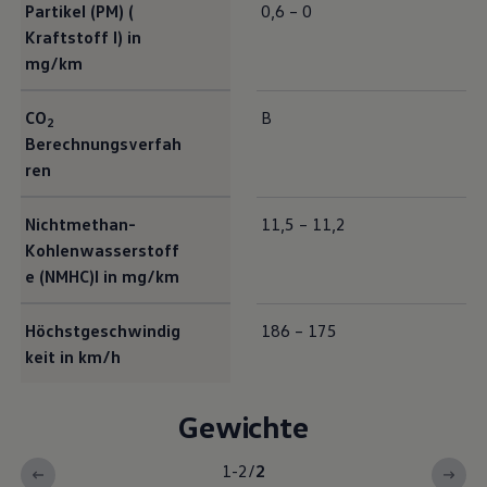
Partikel (PM) (
0,6 – 0
Kraftstoff I) in
mg/km
CO
B
2
Berechnungsverfah
ren
Nichtmethan-
11,5 – 11,2
Kohlenwasserstoff
e (NMHC)I in mg/km
Höchstgeschwindig
186 – 175
keit in km/h
Gewichte
1-2
/
2