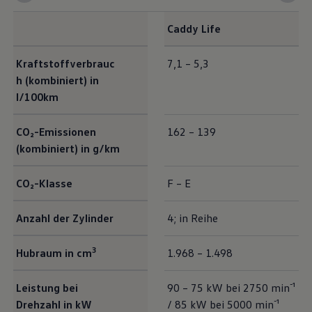
Caddy
Life
Exterieur Maße
Kraftstoffverbrauc
7,1 – 5,3
h (kombiniert) in
l/100km
CO₂-Emissionen
162 – 139
(kombiniert) in g/km
CO₂-Klasse
F – E
Anzahl der Zylinder
4; in Reihe
3
Hubraum in cm
1.968 – 1.498
Leistung bei
90 – 75 kW bei 2750 min⁻¹
Drehzahl in kW
/ 85 kW bei 5000 min⁻¹