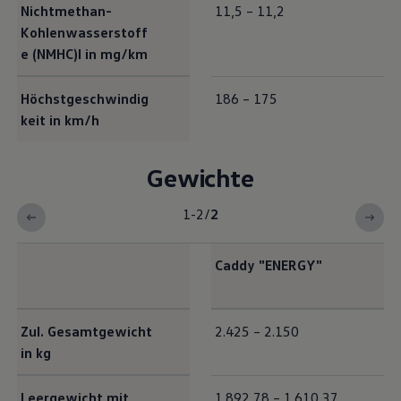
Nichtmethan-
11,5 – 11,2
Kohlenwasserstoff
e (NMHC)I in mg/km
Höchstgeschwindig
186 – 175
keit in km/h
Gewichte
1-2
/
2
Caddy
"
ENERGY
"
Exterieur Maße
Zul. Gesamtgewicht
2.425 – 2.150
in kg
Leergewicht mit
1.892,78 – 1.610,37