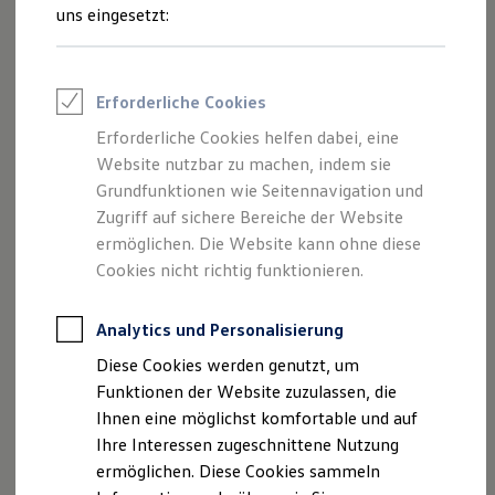
Scrollen Sie nach unten, um mehr über die spezifischen
Rettungsdienste
uns eingesetzt:
ONE Business ID Vorteile
Maße und Eigenschaften des
Caddy
zu erfahren.
Fahrzeugsuche & Marktplatz
Fahrzeugsuche
Fahrzeuge online kaufen
Erforderliche Cookies
Digitaler Marktplatz
Kauf & Finanzierung
Erforderliche Cookies helfen dabei, eine
Online-Fahrzeugbewertung
Der
Caddy
Website nutzbar zu machen, indem sie
Aktionen & Angebote
E-Auto-Förderung
Grundfunktionen wie Seitennavigation und
Für Privatkunden
Technische Daten
Zugriff auf sichere Bereiche der Website
Für Gewerbekunden
ermöglichen. Die Website kann ohne diese
Profi Paket
1-2
/
2
TopDeal
Cookies nicht richtig funktionieren.
Gebrauchtwagen
ProfiPartner für Gebrauchtwagen
Caddy
Zertifizierte Gebrauchtwagen
Analytics und Personalisierung
Finanzierung
Exterieur Maße
Diese Cookies werden genutzt, um
Für Privatkunden
Kraftstoffverbrauc
7,1 – 5,3
Für Gewerbekunden
Funktionen der Website zuzulassen, die
h (kombiniert) in
Leasing
Ihnen eine möglichst komfortable und auf
Für Privatkunden
l/100km
Ihre Interessen zugeschnittene Nutzung
Für Gewerbekunden
Versicherungen & Garantien
ermöglichen. Diese Cookies sammeln
Garantien
CO₂-Emissionen
162 – 138