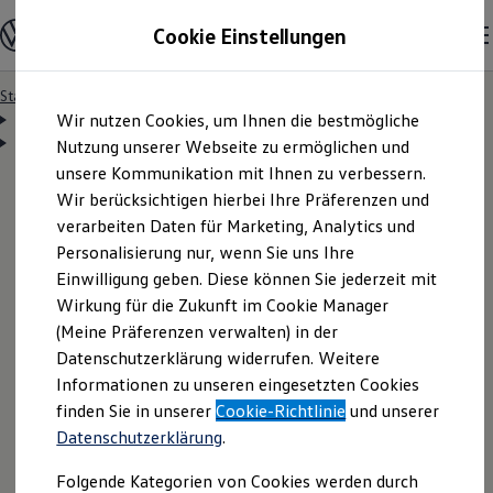
Modelle & Konfigurator
Cookie Einstellungen
Nutzfahrzeuge
Nutzfahrzeugkategorien entdecken
Modelle konfigurieren
Konfiguration laden
Startseite
Modelle & Konfigurator
Zum
Zum
Modelle vergleichen
Vorgängermodelle und Oldtimer
Wir nutzen Cookies, um Ihnen die bestmögliche
Vorgängermodelle
Der Caddy
Hauptinhalt
Footer
Vorgängermodelle und Oldtimer
Technische Daten
Technische Daten Caddy
springen
springen
Nutzung unserer Webseite zu ermöglichen und
Vorgängermodelle
Oldtimer
unsere Kommunikation mit Ihnen zu verbessern.
Bulli Historie
Wir berücksichtigen hierbei Ihre Präferenzen und
Branchenlösungen & Gewerbekunden
verarbeiten Daten für Marketing, Analytics und
Umbaulösungen und Hersteller finden
Auf- und Umbauten entdecken & konfigurieren
Der
Caddy
Personalisierung nur, wenn Sie uns Ihre
Groß- und Sonderkunden
Einwilligung geben. Diese können Sie jederzeit mit
Großkunden
Technische Daten
Wirkung für die Zukunft im Cookie Manager
Kommunen & Behörden
Journalisten
(Meine Präferenzen verwalten) in der
Sportvereine
Datenschutzerklärung widerrufen. Weitere
Branchenlösungen
Entdecken Sie die detaillierten technischen Daten und
Informationen zu unseren eingesetzten Cookies
Bau & Handwerk
Gewerbliche Personenbeförderung
die kompletten Außen- und Innenmaße des
Caddy
.
finden Sie in unserer
Cookie-Richtlinie
und unserer
Service & mobile Werkstätten
Um Ihnen einen umfassenden Überblick zu geben, sind
Datenschutzerklärung
.
Kurier, Logistik & Handel
Kühlfahrzeuge
die folgenden Abmessungen einzeln aufgeführt.
Folgende Kategorien von Cookies werden durch
Feuerwehr