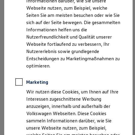
Informationen darüber, wie Sie unsere
Kfz-Versicherung für Nutzfahrzeuge
(kombiniert) in g/km
Webseite nutzen, zum Beispiel, welche
Restschuldversicherung
Wartungsverträge
Seiten Sie am meisten besuchen oder wie Sie
Besitzer & Service
CO₂-Klasse
F – E
sich auf der Seite bewegen. Die gesammelten
Reparatur & Service
Informationen helfen uns die
Sommer-Special
Anzahl der Zylinder
Reparatur, Pflege & Inspektion
4; in Reihe
Nutzerfreundlichkeit und Qualität unserer
Servicetermin anfragen
Webseite fortlaufend zu verbessern, Ihr
Service-Vorteile bei Volkswagen Nutzfahrzeuge
3
Hubraum in cm
1.968 – 1.498
Nutzererlebnis sowie grundlegende
ServicePlus
Economy Service
Entscheidungen zu Marketingmaßnahmen zu
Räder & Reifen Service
optimieren.
Leistung bei
90 – 75 kW bei 2750 min⁻¹
Ersatzfahrzeuge
Drehzahl in kW
/ 85 kW bei 5000 min⁻¹
Notdienst und Pannenhilfe
Software, Konnektivität & Apps
Marketing
California App
Stickoxiden (NOx)
28,2 – 12,6
VW Connect für Ihren ID. Buzz
Wir nutzen diese Cookies, um Ihnen auf Ihre
(Kraftstoff I) in
VW Connect für Ihren Transporter/Caravelle
Interessen zugeschnittene Werbung
VW Connect für Ihren Amarok
mg/km
anzuzeigen, innerhalb und außerhalb der
VW Connect für andere Modelle
Connect Pro
Volkswagen Webseiten. Diese Cookies
Fleet Interface Data
Partikel (PM) (
0,6 – 0
sammeln Informationen darüber, wie Sie
Multistop Pathfinder
Kraftstoff I) in
unsere Webseite nutzen, zum Beispiel,
Übersicht Software Updates
mg/km
Hilfreiches für Besitzer