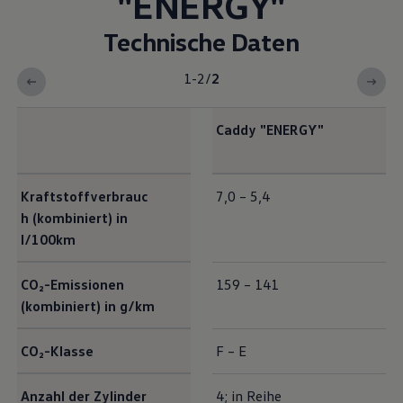
"
ENERGY
"
Technische Daten
1-2
/
2
Caddy
"
ENERGY
"
Exterieur Maße
Kraftstoffverbrauc
7,0 – 5,4
h (kombiniert) in
l/100km
CO₂-Emissionen
159 – 141
(kombiniert) in g/km
CO₂-Klasse
F – E
Anzahl der Zylinder
4; in Reihe