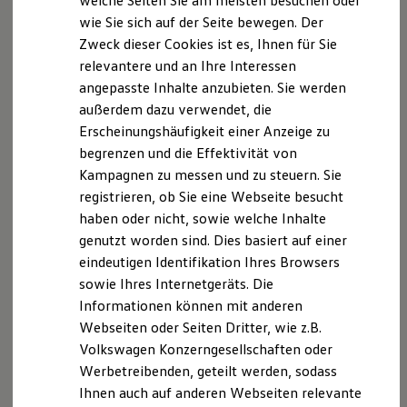
welche Seiten Sie am meisten besuchen oder
Vielseitig wie gewohnt, selbstbewusster denn je:
Hilfreiches für Besitzer
wie Sie sich auf der Seite bewegen. Der
Digitales Bordbuch
mit neuer Front, neuem Interieur und intelligenten
Zweck dieser Cookies ist es, Ihnen für Sie
Fahrerassistenz- und Sicherheitssysteme
Assistenzsystemen
Kontrollleuchten
relevantere und an Ihre Interessen
Neuen Multivan entdecken
Kurzfahrprofile und Ölverdünnung
angepasste Inhalte anzubieten. Sie werden
Batterieverordnung
außerdem dazu verwendet, die
XTL-Dieselkraftstoff
Ersatzteile und Betriebsflüssigkeiten
Neu
Erscheinungshäufigkeit einer Anzeige zu
Original Zubehör und Lifestyle Produkte
begrenzen und die Effektivität von
myVolkswagen
Kampagnen zu messen und zu steuern. Sie
myVolkswagen Business
Elektrisch & Autonom
registrieren, ob Sie eine Webseite besucht
Elektro - & Hybridfahrzeuge
haben oder nicht, sowie welche Inhalte
Unser Ansatz
genutzt worden sind. Dies basiert auf einer
Klimafreundlicher Strom
Reichweite & Ladelösungen
eindeutigen Identifikation Ihres Browsers
Reichweitensimulator
sowie Ihres Internetgeräts. Die
Ladezeitensimulator
Informationen können mit anderen
Ladelösungen für Privatkunden
Ladelösungen für Gewerbekunden
Webseiten oder Seiten Dritter, wie z.B.
Wallbox und Ladekabel
Volkswagen Konzerngesellschaften oder
Der neue Multivan
Bidirektionales Laden
Werbetreibenden, geteilt werden, sodass
Förderung & Kosten der Elektrofahrzeuge
Ab 57.465,10 € inkl. MwSt.
Ab 48.290,00 € exkl. MwSt.
Fördermöglichkeiten für Privatkunden
Ihnen auch auf anderen Webseiten relevante
Fördermöglichkeiten für Gewerbekunden