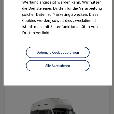
Werbung angezeigt werden kann. Wir nutzen
Neu
Kostensimulator
die Dienste eines Dritten für die Verarbeitung
Autonomes Fahren
Mehr zum ID. Buzz
solcher Daten zu Marketing Zwecken. Diese
Online Beratung
Cookies werden, soweit dies zweckdienlich
California Welt
ist, oftmals mit Seitenfunktionalitäten von
California Club
California Magazin & Ratgeber
Dritten verlinkt.
Vanlife
Ratgeber
Routen & Reisen
California Reisen & Erlebnisse
Optionale Cookies ablehnen
California App
California Lifestyle & Zubehör
Übernachten im California
Alle Akzeptieren
Der neue California
Marke
Ab 66.086,65 € inkl. MwSt.
Unternehmen
Ab 55.535,00 € exkl. MwSt.
Karriere
Karriere im Unternehmen
Karriere im Autohaus
Nachhaltigkeit
Kunden
Gesellschaft
Natur
Events
Rückblick VW Bus Festival 2023