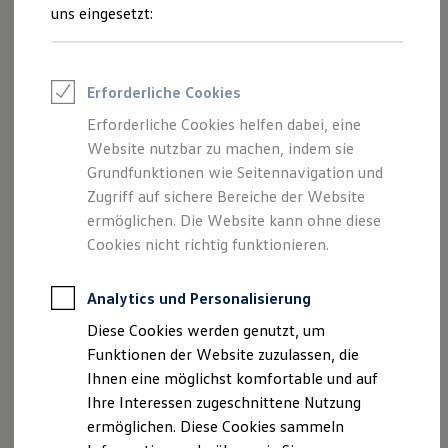
Feuerwehr
uns eingesetzt:
Rettungsdienste
Der neue Caddy
ONE Business ID Vorteile
Fahrzeugsuche & Marktplatz
Ab 34.200,60 € inkl. MwSt.
Ab 28.740,00 € exkl. MwSt.
Fahrzeugsuche
Erforderliche Cookies
Fahrzeuge online kaufen
Mit Auf- und Umbaulösung
Aktionsangebot
Digitaler Marktplatz
Erforderliche Cookies helfen dabei, eine
Kauf & Finanzierung
Website nutzbar zu machen, indem sie
Online-Fahrzeugbewertung
Aktionen & Angebote
Grundfunktionen wie Seitennavigation und
E-Auto-Förderung
Zugriff auf sichere Bereiche der Website
Für Privatkunden
ermöglichen. Die Website kann ohne diese
Für Gewerbekunden
Profi Paket
Cookies nicht richtig funktionieren.
TopDeal
Gebrauchtwagen
ProfiPartner für Gebrauchtwagen
Analytics und Personalisierung
Zertifizierte Gebrauchtwagen
Diese Cookies werden genutzt, um
Finanzierung
Für Privatkunden
Funktionen der Website zuzulassen, die
Der ID. Buzz
Für Gewerbekunden
Ihnen eine möglichst komfortable und auf
Ab 52.270,75 € inkl. MwSt.
Leasing
Ab 43.925,00 € exkl. MwSt.
Ihre Interessen zugeschnittene Nutzung
Für Privatkunden
Für Gewerbekunden
ermöglichen. Diese Cookies sammeln
Versicherungen & Garantien