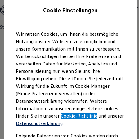
Modelle & Konfigurator
Cookie Einstellungen
Nutzfahrzeuge
Nutzfahrzeugkategorien entdecken
Modelle konfigurieren
Konfiguration laden
Startseite
Modelle & Konfigurator
Zum
Zum
Modelle vergleichen
Wir nutzen Cookies, um Ihnen die bestmögliche
Hauptinhalt
Footer
Vorgängermodelle und Oldtimer
springen
springen
Nutzung unserer Webseite zu ermöglichen und
Vorgängermodelle
Oldtimer
unsere Kommunikation mit Ihnen zu verbessern.
19
Modelle
Bulli Historie
Wir berücksichtigen hierbei Ihre Präferenzen und
Branchenlösungen & Gewerbekunden
verarbeiten Daten für Marketing, Analytics und
Umbaulösungen und Hersteller finden
Auf- und Umbauten entdecken & konfigurieren
Personalisierung nur, wenn Sie uns Ihre
Groß- und Sonderkunden
Neu
Einwilligung geben. Diese können Sie jederzeit mit
Großkunden
Wirkung für die Zukunft im Cookie Manager
Kommunen & Behörden
Journalisten
(Meine Präferenzen verwalten) in der
Sportvereine
Datenschutzerklärung widerrufen. Weitere
Branchenlösungen
Informationen zu unseren eingesetzten Cookies
Bau & Handwerk
Gewerbliche Personenbeförderung
finden Sie in unserer
Cookie-Richtlinie
und unserer
Service & mobile Werkstätten
Datenschutzerklärung
.
Kurier, Logistik & Handel
Menschen mit Behinderung
Folgende Kategorien von Cookies werden durch
Kühlfahrzeuge