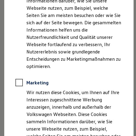
Informationen darüber, wie Sie unsere
Neu
Garantien
Webseite nutzen, zum Beispiel, welche
Kfz-Versicherung für Nutzfahrzeuge
Platz da. Der neue Multivan
Restschuldversicherung
Seiten Sie am meisten besuchen oder wie Sie
kommt.
Wartungsverträge
sich auf der Seite bewegen. Die gesammelten
Besitzer & Service
Informationen helfen uns die
Reparatur & Service
Sommer-Special
Nutzerfreundlichkeit und Qualität unserer
Reparatur, Pflege & Inspektion
Webseite fortlaufend zu verbessern, Ihr
Servicetermin anfragen
Nutzererlebnis sowie grundlegende
Service-Vorteile bei Volkswagen Nutzfahrzeuge
ServicePlus
Entscheidungen zu Marketingmaßnahmen zu
Economy Service
optimieren.
Räder & Reifen Service
Ersatzfahrzeuge
Notdienst und Pannenhilfe
Marketing
Software, Konnektivität & Apps
California App
Wir nutzen diese Cookies, um Ihnen auf Ihre
VW Connect für Ihren ID. Buzz
Interessen zugeschnittene Werbung
VW Connect für Ihren Transporter/Caravelle
anzuzeigen, innerhalb und außerhalb der
VW Connect für Ihren Amarok
VW Connect für andere Modelle
Volkswagen Webseiten. Diese Cookies
Connect Pro
sammeln Informationen darüber, wie Sie
Fleet Interface Data
unsere Webseite nutzen, zum Beispiel,
Multistop Pathfinder
Übersicht Software Updates