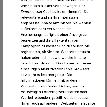
welche Seiten Sie am meisten besuchen oder
Vielseitig wie gewohnt, selbstbewusster denn je:
Digitales Bordbuch
wie Sie sich auf der Seite bewegen. Der
Fahrerassistenz- und Sicherheitssysteme
mit neuer Front, neuem Interieur und intelligenten
Zweck dieser Cookies ist es, Ihnen für Sie
Kontrollleuchten
Assistenzsystemen
Kurzfahrprofile und Ölverdünnung
relevantere und an Ihre Interessen
Neuen Multivan entdecken
Batterieverordnung
angepasste Inhalte anzubieten. Sie werden
XTL-Dieselkraftstoff
außerdem dazu verwendet, die
Ersatzteile und Betriebsflüssigkeiten
Original Zubehör und Lifestyle Produkte
Neu
Erscheinungshäufigkeit einer Anzeige zu
myVolkswagen
begrenzen und die Effektivität von
myVolkswagen Business
Kampagnen zu messen und zu steuern. Sie
Elektrisch & Autonom
Elektro - & Hybridfahrzeuge
registrieren, ob Sie eine Webseite besucht
Unser Ansatz
haben oder nicht, sowie welche Inhalte
Klimafreundlicher Strom
genutzt worden sind. Dies basiert auf einer
Reichweite & Ladelösungen
Reichweitensimulator
eindeutigen Identifikation Ihres Browsers
Ladezeitensimulator
sowie Ihres Internetgeräts. Die
Ladelösungen für Privatkunden
Informationen können mit anderen
Ladelösungen für Gewerbekunden
Wallbox und Ladekabel
Webseiten oder Seiten Dritter, wie z.B.
Bidirektionales Laden
Volkswagen Konzerngesellschaften oder
Der neue Multivan
Förderung & Kosten der Elektrofahrzeuge
Werbetreibenden, geteilt werden, sodass
Fördermöglichkeiten für Privatkunden
Ab 57.465,10 € inkl. MwSt.
Ab 48.290,00 € exkl. MwSt.
Fördermöglichkeiten für Gewerbekunden
Ihnen auch auf anderen Webseiten relevante
Kostensimulator