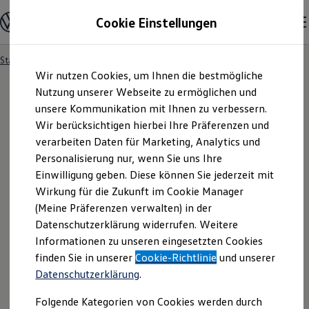
Modelle & Konfigurator
Cookie Einstellungen
Nutzfahrzeuge
Nutzfahrzeugkategorien entdecken
Modelle konfigurieren
Konfiguration laden
Startseite
Modelle & Konfigurator
Zum
Zum
Modelle vergleichen
Wir nutzen Cookies, um Ihnen die bestmögliche
Hauptinhalt
Footer
Vorgängermodelle und Oldtimer
springen
springen
Nutzung unserer Webseite zu ermöglichen und
Vorgängermodelle
Oldtimer
unsere Kommunikation mit Ihnen zu verbessern.
19
Modelle
Bulli Historie
Wir berücksichtigen hierbei Ihre Präferenzen und
Branchenlösungen & Gewerbekunden
verarbeiten Daten für Marketing, Analytics und
Umbaulösungen und Hersteller finden
Auf- und Umbauten entdecken & konfigurieren
Personalisierung nur, wenn Sie uns Ihre
Groß- und Sonderkunden
Neu
Einwilligung geben. Diese können Sie jederzeit mit
Großkunden
Wirkung für die Zukunft im Cookie Manager
Kommunen & Behörden
Journalisten
(Meine Präferenzen verwalten) in der
Sportvereine
Datenschutzerklärung widerrufen. Weitere
Branchenlösungen
Informationen zu unseren eingesetzten Cookies
Bau & Handwerk
Gewerbliche Personenbeförderung
finden Sie in unserer
Cookie-Richtlinie
und unserer
Service & mobile Werkstätten
Datenschutzerklärung
.
Kurier, Logistik & Handel
Kühlfahrzeuge
Folgende Kategorien von Cookies werden durch
Feuerwehr