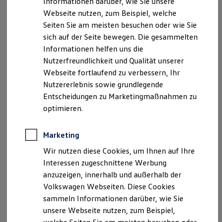
Informationen darüber, wie Sie unsere
Neu
Kfz-Versicherung für Nutzfahrzeuge
Webseite nutzen, zum Beispiel, welche
Restschuldversicherung
Platz da. Der neue Multivan
Wartungsverträge
Seiten Sie am meisten besuchen oder wie Sie
kommt.
Besitzer & Service
sich auf der Seite bewegen. Die gesammelten
Reparatur & Service
Informationen helfen uns die
Sommer-Special
Reparatur, Pflege & Inspektion
Nutzerfreundlichkeit und Qualität unserer
Servicetermin anfragen
Webseite fortlaufend zu verbessern, Ihr
Service-Vorteile bei Volkswagen Nutzfahrzeuge
Nutzererlebnis sowie grundlegende
ServicePlus
Economy Service
Entscheidungen zu Marketingmaßnahmen zu
Räder & Reifen Service
optimieren.
Ersatzfahrzeuge
Notdienst und Pannenhilfe
Software, Konnektivität & Apps
Marketing
California App
VW Connect für Ihren ID. Buzz
Wir nutzen diese Cookies, um Ihnen auf Ihre
VW Connect für Ihren Transporter/Caravelle
Interessen zugeschnittene Werbung
VW Connect für Ihren Amarok
anzuzeigen, innerhalb und außerhalb der
VW Connect für andere Modelle
Connect Pro
Volkswagen Webseiten. Diese Cookies
Fleet Interface Data
sammeln Informationen darüber, wie Sie
Multistop Pathfinder
unsere Webseite nutzen, zum Beispiel,
Übersicht Software Updates
Hilfreiches für Besitzer