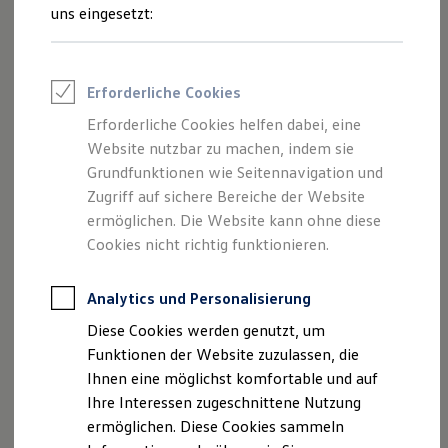
Rettungsdienste
uns eingesetzt:
ONE Business ID Vorteile
Der neue Caddy
Fahrzeugsuche & Marktplatz
Fahrzeugsuche
Ab 34.200,60 € inkl. MwSt.
Ab 28.740,00 € exkl. MwSt.
Fahrzeuge online kaufen
Erforderliche Cookies
Digitaler Marktplatz
Mit Auf- und Umbaulösung
Aktionsangebot
Kauf & Finanzierung
Erforderliche Cookies helfen dabei, eine
Online-Fahrzeugbewertung
Website nutzbar zu machen, indem sie
Aktionen & Angebote
E-Auto-Förderung
Grundfunktionen wie Seitennavigation und
Für Privatkunden
Zugriff auf sichere Bereiche der Website
Für Gewerbekunden
ermöglichen. Die Website kann ohne diese
Profi Paket
TopDeal
Cookies nicht richtig funktionieren.
Gebrauchtwagen
ProfiPartner für Gebrauchtwagen
Zertifizierte Gebrauchtwagen
Analytics und Personalisierung
Finanzierung
Diese Cookies werden genutzt, um
Für Privatkunden
Für Gewerbekunden
Funktionen der Website zuzulassen, die
Der ID. Buzz
Leasing
Ihnen eine möglichst komfortable und auf
Ab 52.270,75 € inkl. MwSt.
Für Privatkunden
Ab 43.925,00 € exkl. MwSt.
Ihre Interessen zugeschnittene Nutzung
Für Gewerbekunden
Versicherungen & Garantien
ermöglichen. Diese Cookies sammeln
Garantien