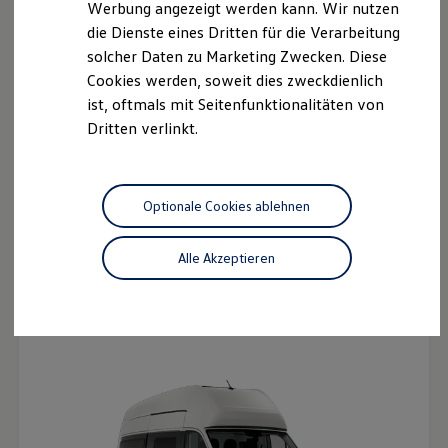
Werbung angezeigt werden kann. Wir nutzen
Neu
Autonomes Fahren
die Dienste eines Dritten für die Verarbeitung
Mehr zum ID. Buzz
Online Beratung
solcher Daten zu Marketing Zwecken. Diese
California Welt
Cookies werden, soweit dies zweckdienlich
California Club
ist, oftmals mit Seitenfunktionalitäten von
California Magazin & Ratgeber
Vanlife
Dritten verlinkt.
Ratgeber
Routen & Reisen
California Reisen & Erlebnisse
California App
Optionale Cookies ablehnen
California Lifestyle & Zubehör
Übernachten im California
Marke
Alle Akzeptieren
Der neue California
Unternehmen
Ab 66.086,65 € inkl. MwSt.
Karriere
Ab 55.535,00 € exkl. MwSt.
Karriere im Unternehmen
Karriere im Autohaus
Nachhaltigkeit
Kunden
Gesellschaft
Natur
Events
Rückblick VW Bus Festival 2023
75 Jahre Bulli Jubiläum