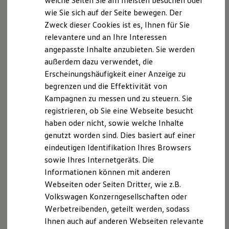
welche Seiten Sie am meisten besuchen oder
Hilfreiches für Besitzer
wie Sie sich auf der Seite bewegen. Der
Digitales Bordbuch
Zweck dieser Cookies ist es, Ihnen für Sie
Fahrerassistenz- und Sicherheitssysteme
Kontrollleuchten
relevantere und an Ihre Interessen
Kurzfahrprofile und Ölverdünnung
angepasste Inhalte anzubieten. Sie werden
Batterieverordnung
außerdem dazu verwendet, die
XTL-Dieselkraftstoff
Ersatzteile und Betriebsflüssigkeiten
Erscheinungshäufigkeit einer Anzeige zu
Original Zubehör und Lifestyle Produkte
begrenzen und die Effektivität von
myVolkswagen
Kampagnen zu messen und zu steuern. Sie
myVolkswagen Business
Elektrisch & Autonom
registrieren, ob Sie eine Webseite besucht
Elektro - & Hybridfahrzeuge
haben oder nicht, sowie welche Inhalte
Unser Ansatz
genutzt worden sind. Dies basiert auf einer
Klimafreundlicher Strom
Reichweite & Ladelösungen
eindeutigen Identifikation Ihres Browsers
Reichweitensimulator
sowie Ihres Internetgeräts. Die
Ladezeitensimulator
Informationen können mit anderen
Ladelösungen für Privatkunden
Ladelösungen für Gewerbekunden
Webseiten oder Seiten Dritter, wie z.B.
Wallbox und Ladekabel
Volkswagen Konzerngesellschaften oder
Bidirektionales Laden
Werbetreibenden, geteilt werden, sodass
Förderung & Kosten der Elektrofahrzeuge
Fördermöglichkeiten für Privatkunden
Ihnen auch auf anderen Webseiten relevante
Fördermöglichkeiten für Gewerbekunden