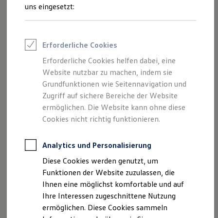
Feuerwehr
uns eingesetzt:
Rettungsdienste
ONE Business ID Vorteile
Fahrzeugsuche & Marktplatz
Fahrzeugsuche
Erforderliche Cookies
Fahrzeuge online kaufen
Digitaler Marktplatz
Erforderliche Cookies helfen dabei, eine
Kauf & Finanzierung
Website nutzbar zu machen, indem sie
Online-Fahrzeugbewertung
Aktionen & Angebote
Grundfunktionen wie Seitennavigation und
E-Auto-Förderung
Zugriff auf sichere Bereiche der Website
Für Privatkunden
ermöglichen. Die Website kann ohne diese
Für Gewerbekunden
Profi Paket
Cookies nicht richtig funktionieren.
TopDeal
Gebrauchtwagen
ProfiPartner für Gebrauchtwagen
Analytics und Personalisierung
Zertifizierte Gebrauchtwagen
Diese Cookies werden genutzt, um
Finanzierung
Für Privatkunden
Funktionen der Website zuzulassen, die
Für Gewerbekunden
Ihnen eine möglichst komfortable und auf
Leasing
Ihre Interessen zugeschnittene Nutzung
Für Privatkunden
Für Gewerbekunden
ermöglichen. Diese Cookies sammeln
Versicherungen & Garantien