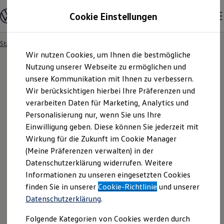
Modelle & Konfigurator
Cookie Einstellungen
Nutzfahrzeuge
Nutzfahrzeugkategorien entdecken
Modelle konfigurieren
Konfiguration laden
Startseite
Händlersuche
Zum
Zum
Modelle vergleichen
Wir nutzen Cookies, um Ihnen die bestmögliche
Hauptinhalt
Footer
Vorgängermodelle und Oldtimer
springen
springen
Nutzung unserer Webseite zu ermöglichen und
Vorgängermodelle
Oldtimer
unsere Kommunikation mit Ihnen zu verbessern.
Bulli Historie
Wir berücksichtigen hierbei Ihre Präferenzen und
Branchenlösungen & Gewerbekunden
verarbeiten Daten für Marketing, Analytics und
Umbaulösungen und Hersteller finden
Auf- und Umbauten entdecken & konfigurieren
Personalisierung nur, wenn Sie uns Ihre
Groß- und Sonderkunden
Einwilligung geben. Diese können Sie jederzeit mit
Großkunden
Wirkung für die Zukunft im Cookie Manager
Kommunen & Behörden
Journalisten
(Meine Präferenzen verwalten) in der
Sportvereine
Datenschutzerklärung widerrufen. Weitere
Branchenlösungen
Informationen zu unseren eingesetzten Cookies
Bau & Handwerk
Gewerbliche Personenbeförderung
finden Sie in unserer
Cookie-Richtlinie
und unserer
Service & mobile Werkstätten
Datenschutzerklärung
.
Kurier, Logistik & Handel
Menschen mit Behinderung
Folgende Kategorien von Cookies werden durch
Kühlfahrzeuge