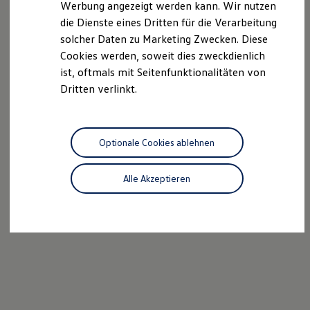
Werbung angezeigt werden kann. Wir nutzen
Kostensimulator
die Dienste eines Dritten für die Verarbeitung
Autonomes Fahren
Mehr zum ID. Buzz
solcher Daten zu Marketing Zwecken. Diese
Online Beratung
Cookies werden, soweit dies zweckdienlich
California Welt
ist, oftmals mit Seitenfunktionalitäten von
California Club
California Magazin & Ratgeber
Dritten verlinkt.
Vanlife
Ratgeber
Routen & Reisen
California Reisen & Erlebnisse
Optionale Cookies ablehnen
California App
California Lifestyle & Zubehör
Übernachten im California
Alle Akzeptieren
Marke
Unternehmen
Karriere
Karriere im Unternehmen
Karriere im Autohaus
Nachhaltigkeit
Kunden
Gesellschaft
Natur
Events
Rückblick VW Bus Festival 2023