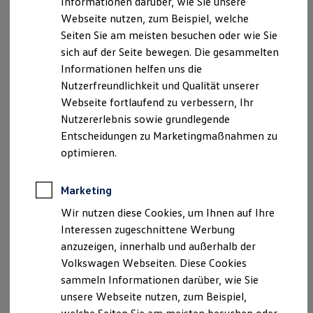
Informationen darüber, wie Sie unsere
Garantien
Webseite nutzen, zum Beispiel, welche
Kfz-Versicherung für Nutzfahrzeuge
Restschuldversicherung
Seiten Sie am meisten besuchen oder wie Sie
Wartungsverträge
sich auf der Seite bewegen. Die gesammelten
Besitzer & Service
Informationen helfen uns die
Reparatur & Service
Sommer-Special
Nutzerfreundlichkeit und Qualität unserer
Reparatur, Pflege & Inspektion
Webseite fortlaufend zu verbessern, Ihr
Servicetermin anfragen
Nutzererlebnis sowie grundlegende
Service-Vorteile bei Volkswagen Nutzfahrzeuge
ServicePlus
Entscheidungen zu Marketingmaßnahmen zu
Economy Service
optimieren.
Räder & Reifen Service
Ersatzfahrzeuge
Notdienst und Pannenhilfe
Marketing
Software, Konnektivität & Apps
California App
Wir nutzen diese Cookies, um Ihnen auf Ihre
VW Connect für Ihren ID. Buzz
Interessen zugeschnittene Werbung
VW Connect für Ihren Transporter/Caravelle
anzuzeigen, innerhalb und außerhalb der
VW Connect für Ihren Amarok
VW Connect für andere Modelle
Volkswagen Webseiten. Diese Cookies
Connect Pro
sammeln Informationen darüber, wie Sie
Fleet Interface Data
unsere Webseite nutzen, zum Beispiel,
Multistop Pathfinder
Übersicht Software Updates