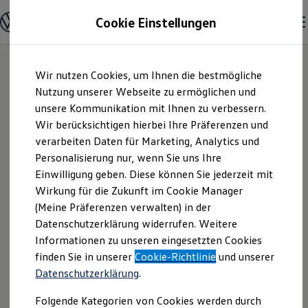
Modelle & Konfigurator
Cookie Einstellungen
Nutzfahrzeuge
Nutzfahrzeugkategorien entdecken
Modelle konfigurieren
Konfiguration laden
Zum
Zum
Modelle vergleichen
Wir nutzen Cookies, um Ihnen die bestmögliche
Hauptinhalt
Footer
Vorgängermodelle und Oldtimer
springen
springen
Nutzung unserer Webseite zu ermöglichen und
Vorgängermodelle
Oldtimer
unsere Kommunikation mit Ihnen zu verbessern.
Dannacker &
Bulli Historie
Wir berücksichtigen hierbei Ihre Präferenzen und
Branchenlösungen & Gewerbekunden
verarbeiten Daten für Marketing, Analytics und
Umbaulösungen und Hersteller finden
Laudien GmbH |
Auf- und Umbauten entdecken & konfigurieren
Personalisierung nur, wenn Sie uns Ihre
Groß- und Sonderkunden
Einwilligung geben. Diese können Sie jederzeit mit
Impressum &
Großkunden
Wirkung für die Zukunft im Cookie Manager
Kommunen & Behörden
Journalisten
(Meine Präferenzen verwalten) in der
Rechtliches
Sportvereine
Datenschutzerklärung widerrufen. Weitere
Branchenlösungen
Informationen zu unseren eingesetzten Cookies
Bau & Handwerk
Gewerbliche Personenbeförderung
Hier finden Sie Informationen über die
finden Sie in unserer
Cookie-Richtlinie
und unserer
Service & mobile Werkstätten
Datenschutzerklärung
.
Dannacker & Laudien GmbH als
Kurier, Logistik & Handel
Menschen mit Behinderung
verantwortliche Anbieterin von Inhalten
Folgende Kategorien von Cookies werden durch
Kühlfahrzeuge