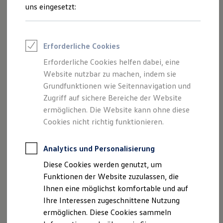
und Angeboten, die auf dieser Webseite
Feuerwehr
uns eingesetzt:
Rettungsdienste
speziell aufgeführt sind.
ONE Business ID Vorteile
Fahrzeugsuche & Marktplatz
Fahrzeugsuche
Erforderliche Cookies
Fahrzeuge online kaufen
Digitaler Marktplatz
Erforderliche Cookies helfen dabei, eine
Impressum
Kauf & Finanzierung
Website nutzbar zu machen, indem sie
Online-Fahrzeugbewertung
Aktionen & Angebote
Grundfunktionen wie Seitennavigation und
Datenschutzerklärung
E-Auto-Förderung
Zugriff auf sichere Bereiche der Website
Für Privatkunden
ermöglichen. Die Website kann ohne diese
Für Gewerbekunden
Profi Paket
Cookies nicht richtig funktionieren.
Impressum
TopDeal
Gebrauchtwagen
ProfiPartner für Gebrauchtwagen
Analytics und Personalisierung
Dannacker & Laudien GmbH
Zertifizierte Gebrauchtwagen
Diese Cookies werden genutzt, um
August-Horch-Straße 22
Finanzierung
Für Privatkunden
Funktionen der Website zuzulassen, die
21337 Lüneburg
Für Gewerbekunden
Ihnen eine möglichst komfortable und auf
Leasing
Kommunikation:
Ihre Interessen zugeschnittene Nutzung
Für Privatkunden
Für Gewerbekunden
ermöglichen. Diese Cookies sammeln
Versicherungen & Garantien
info@maz-gruppe.de