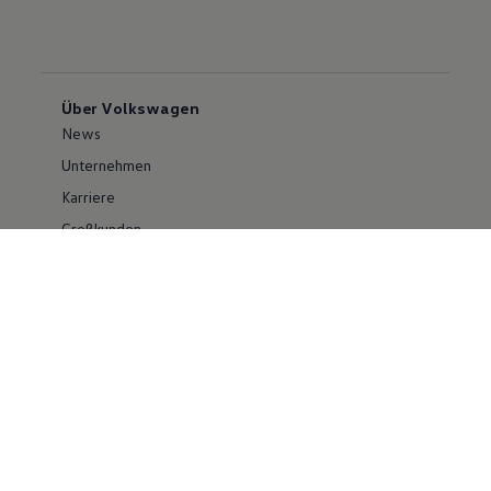
Über Volkswagen
News
Unternehmen
Karriere
Großkunden
Erklärung zur Barrierefreiheit
Konzern
Volkswagen Konzern
Investor Relations
Compliance im Konzern
Kontakt Cyber Security
Volkswagen PKW
Social Media
Facebook