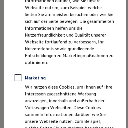
Informationen darüber, wie Sie unsere
Garantien
04131 / 8886 – 800
Webseite nutzen, zum Beispiel, welche
Kfz-Versicherung für Nutzfahrzeuge
04131 / 8886 – 801
Restschuldversicherung
Seiten Sie am meisten besuchen oder wie Sie
Wartungsverträge
sich auf der Seite bewegen. Die gesammelten
Besitzer & Service
Rechtliches:
Informationen helfen uns die
Reparatur & Service
Sommer-Special
Nutzerfreundlichkeit und Qualität unserer
USt.-IdNr.: DE289454918
Reparatur, Pflege & Inspektion
Webseite fortlaufend zu verbessern, Ihr
Geschäftsführung: Achim Wolter, Christian
Servicetermin anfragen
Nutzererlebnis sowie grundlegende
Service-Vorteile bei Volkswagen Nutzfahrzeuge
Hackbarth, Laura Wolter, Sophie Wolter
ServicePlus
Entscheidungen zu Marketingmaßnahmen zu
Registernummer: Amtsgericht Lüneburg, HRB 204359
Economy Service
optimieren.
Sitz der Gesellschaft: Lüneburg
Räder & Reifen Service
Ersatzfahrzeuge
Notdienst und Pannenhilfe
Gebundener Versicherungsvertreter, Bundesrepublik
Marketing
Software, Konnektivität & Apps
Deutschland nach § 34d Abs. 7 Nr. 1 GewO
California App
Wir nutzen diese Cookies, um Ihnen auf Ihre
VW Connect für Ihren ID. Buzz
Interessen zugeschnittene Werbung
VW Connect für Ihren Transporter/Caravelle
Aufsichtsbehörde: IHK Lüneburg-Wolfsburg
anzuzeigen, innerhalb und außerhalb der
VW Connect für Ihren Amarok
Am Sande 1
VW Connect für andere Modelle
Volkswagen Webseiten. Diese Cookies
21335 Lüneburg
Connect Pro
sammeln Informationen darüber, wie Sie
Fleet Interface Data
unsere Webseite nutzen, zum Beispiel,
Multistop Pathfinder
Versicherungsvermittler (
Übersicht Software Updates