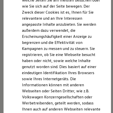
welche Seiten Sie am meisten besuchen oder
www.vermittlerregister.info)Register
Nr. D-AOV6-
Hilfreiches für Besitzer
wie Sie sich auf der Seite bewegen. Der
NNMR8-21
Digitales Bordbuch
Zweck dieser Cookies ist es, Ihnen für Sie
Fahrerassistenz- und Sicherheitssysteme
Kontrollleuchten
relevantere und an Ihre Interessen
Mitglied der Industrie- und Handelskammer Lüneburg-
Kurzfahrprofile und Ölverdünnung
angepasste Inhalte anzubieten. Sie werden
Wolfsburg
Batterieverordnung
außerdem dazu verwendet, die
XTL-Dieselkraftstoff
Am Sande 1
Ersatzteile und Betriebsflüssigkeiten
Erscheinungshäufigkeit einer Anzeige zu
21335 Lüneburg
Original Zubehör und Lifestyle Produkte
begrenzen und die Effektivität von
myVolkswagen
Berufsrechtliche Regelungen:
Kampagnen zu messen und zu steuern. Sie
myVolkswagen Business
Elektrisch & Autonom
– §34 d Gewerbeordnung (ggf. § 34 e
registrieren, ob Sie eine Webseite besucht
Elektro - & Hybridfahrzeuge
Gewerbeordnung)
haben oder nicht, sowie welche Inhalte
Unser Ansatz
– §§ 59 – 68 VVG
genutzt worden sind. Dies basiert auf einer
Klimafreundlicher Strom
Reichweite & Ladelösungen
– VersVermV
eindeutigen Identifikation Ihres Browsers
Reichweitensimulator
Die berufsrechtlichen Regelungen können über
sowie Ihres Internetgeräts. Die
Ladezeitensimulator
www.gesetze-im-internet.de
eingesehen werden.
Informationen können mit anderen
Ladelösungen für Privatkunden
Ladelösungen für Gewerbekunden
Webseiten oder Seiten Dritter, wie z.B.
Wallbox und Ladekabel
Hinweis gemäß § 36
Volkswagen Konzerngesellschaften oder
Bidirektionales Laden
Verbraucherstreitbeilegungsgesetz (VSBG)
Werbetreibenden, geteilt werden, sodass
Förderung & Kosten der Elektrofahrzeuge
Fördermöglichkeiten für Privatkunden
Ihnen auch auf anderen Webseiten relevante
Fördermöglichkeiten für Gewerbekunden
Wir werden nicht an einem Streitbeilegungsverfahren