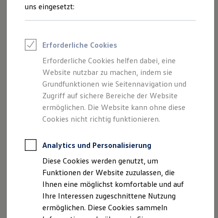
Volkswagen Automobile Stuttgart
Rettungsdienste
uns eingesetzt:
GmbH als verantwortliche Anbieterin
ONE Business ID Vorteile
Fahrzeugsuche & Marktplatz
von Inhalten und Angeboten, die auf
Fahrzeugsuche
dieser Webseite speziell aufgeführt sind.
Fahrzeuge online kaufen
Erforderliche Cookies
Digitaler Marktplatz
Kauf & Finanzierung
Erforderliche Cookies helfen dabei, eine
Online-Fahrzeugbewertung
Website nutzbar zu machen, indem sie
Aktionen & Angebote
E-Auto-Förderung
Grundfunktionen wie Seitennavigation und
Impressum
Für Privatkunden
Zugriff auf sichere Bereiche der Website
Für Gewerbekunden
ermöglichen. Die Website kann ohne diese
Datenschutzerklärung
Profi Paket
TopDeal
Cookies nicht richtig funktionieren.
Gebrauchtwagen
ProfiPartner für Gebrauchtwagen
Zertifizierte Gebrauchtwagen
Analytics und Personalisierung
Impressum
Finanzierung
Diese Cookies werden genutzt, um
Für Privatkunden
Für Gewerbekunden
Funktionen der Website zuzulassen, die
Volkswagen Automobile Stuttgart GmbH
Leasing
Ihnen eine möglichst komfortable und auf
Wangener Str. 66
Für Privatkunden
Ihre Interessen zugeschnittene Nutzung
70188 Stuttgart
Für Gewerbekunden
Versicherungen & Garantien
ermöglichen. Diese Cookies sammeln
Garantien
Telefonnummer: 0711 4602 0