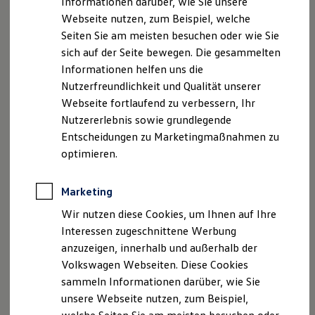
Informationen darüber, wie Sie unsere
Kfz-Versicherung für Nutzfahrzeuge
Faxnummer: 0711 4602 210
Webseite nutzen, zum Beispiel, welche
Restschuldversicherung
E-Mail:
Wartungsverträge
kundenservice@vw-as.de
Seiten Sie am meisten besuchen oder wie Sie
Besitzer & Service
sich auf der Seite bewegen. Die gesammelten
Reparatur & Service
Umsatzst.-ID-Nr.: DE239667018
Informationen helfen uns die
Sommer-Special
Registergericht: Stuttgart, HRB 24102
Reparatur, Pflege & Inspektion
Nutzerfreundlichkeit und Qualität unserer
Servicetermin anfragen
Webseite fortlaufend zu verbessern, Ihr
Service-Vorteile bei Volkswagen Nutzfahrzeuge
(Optional)
Nutzererlebnis sowie grundlegende
ServicePlus
Versicherungsvermittlerregister
Economy Service
Entscheidungen zu Marketingmaßnahmen zu
(Optional)
Räder & Reifen Service
optimieren.
Ersatzfahrzeuge
www.vermittlerregister.info
Notdienst und Pannenhilfe
Software, Konnektivität & Apps
Marketing
Geschäftsführer: Markus Gulde, Jörg Kamenz
California App
VW Connect für Ihren ID. Buzz
Wir nutzen diese Cookies, um Ihnen auf Ihre
VW Connect für Ihren Transporter/Caravelle
Hinweis gemäß § 36
Interessen zugeschnittene Werbung
VW Connect für Ihren Amarok
Verbraucherstreitbeilegungsgesetz (VSBG):
anzuzeigen, innerhalb und außerhalb der
VW Connect für andere Modelle
Connect Pro
Volkswagen Webseiten. Diese Cookies
Wir sind weder verpflichtet noch bereit, an einem
Fleet Interface Data
sammeln Informationen darüber, wie Sie
Multistop Pathfinder
Streitbeilegungsverfahren
unsere Webseite nutzen, zum Beispiel,
Übersicht Software Updates
vor einer Verbraucherschlichtungsstelle
Hilfreiches für Besitzer