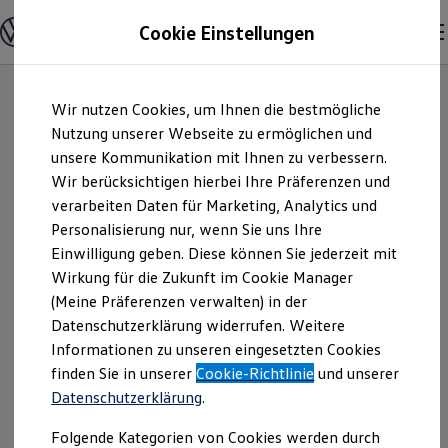
Modelle & Konfigurator
Cookie Einstellungen
Nutzfahrzeuge
Nutzfahrzeugkategorien entdecken
Modelle konfigurieren
Konfiguration laden
Zum
Zum
Modelle vergleichen
Wir nutzen Cookies, um Ihnen die bestmögliche
Hauptinhalt
Footer
Vorgängermodelle und Oldtimer
springen
springen
Nutzung unserer Webseite zu ermöglichen und
Vorgängermodelle
Oldtimer
unsere Kommunikation mit Ihnen zu verbessern.
Volkswagen
Bulli Historie
Wir berücksichtigen hierbei Ihre Präferenzen und
Branchenlösungen & Gewerbekunden
verarbeiten Daten für Marketing, Analytics und
Umbaulösungen und Hersteller finden
Automobile
Auf- und Umbauten entdecken & konfigurieren
Personalisierung nur, wenn Sie uns Ihre
Groß- und Sonderkunden
Einwilligung geben. Diese können Sie jederzeit mit
Stuttgart GmbH |
Großkunden
Wirkung für die Zukunft im Cookie Manager
Kommunen & Behörden
Journalisten
(Meine Präferenzen verwalten) in der
Impressum &
Sportvereine
Datenschutzerklärung widerrufen. Weitere
Branchenlösungen
Informationen zu unseren eingesetzten Cookies
Bau & Handwerk
Rechtliches
Gewerbliche Personenbeförderung
finden Sie in unserer
Cookie-Richtlinie
und unserer
Service & mobile Werkstätten
Datenschutzerklärung
.
Kurier, Logistik & Handel
Hier finden Sie Informationen über die
Kühlfahrzeuge
Folgende Kategorien von Cookies werden durch
Feuerwehr