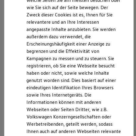
welche Seiten Sie am meisten besuchen oder
teilzunehmen.
Digitales Bordbuch
wie Sie sich auf der Seite bewegen. Der
Fahrerassistenz- und Sicherheitssysteme
Zweck dieser Cookies ist es, Ihnen für Sie
Kontrollleuchten
Kurzfahrprofile und Ölverdünnung
relevantere und an Ihre Interessen
Batterieverordnung
Datenschutzerklärung
angepasste Inhalte anzubieten. Sie werden
XTL-Dieselkraftstoff
außerdem dazu verwendet, die
Ersatzteile und Betriebsflüssigkeiten
Original Zubehör und Lifestyle Produkte
INFORMATIONEN ZUM UMGANG MIT IHREN DATEN
Erscheinungshäufigkeit einer Anzeige zu
myVolkswagen
AUF DIESER WEBSEITE
begrenzen und die Effektivität von
myVolkswagen Business
Kampagnen zu messen und zu steuern. Sie
Elektrisch & Autonom
Elektro - & Hybridfahrzeuge
1. VORBEMERKUNG
registrieren, ob Sie eine Webseite besucht
Unser Ansatz
haben oder nicht, sowie welche Inhalte
Klimafreundlicher Strom
Die folgenden Punkte sollen Ihnen Informationen
genutzt worden sind. Dies basiert auf einer
Reichweite & Ladelösungen
rund um Ihre Daten liefern.
Reichweitensimulator
eindeutigen Identifikation Ihres Browsers
Ladezeitensimulator
sowie Ihres Internetgeräts. Die
Ladelösungen für Privatkunden
Wir sind ausschließlich verantwortlich für durch
Informationen können mit anderen
Ladelösungen für Gewerbekunden
uns stattfindende Verarbeitung Ihrer
Wallbox und Ladekabel
Webseiten oder Seiten Dritter, wie z.B.
personenbezogenen Daten, wenn diese direkt an
Bidirektionales Laden
Volkswagen Konzerngesellschaften oder
Förderung & Kosten der Elektrofahrzeuge
uns übertragen werden (z.B. Nutzung von
Werbetreibenden, geteilt werden, sodass
Fördermöglichkeiten für Privatkunden
Kontaktformularen oder
Fördermöglichkeiten für Gewerbekunden
Ihnen auch auf anderen Webseiten relevante
Terminbuchungsdiensten). Für die an anderen
Kostensimulator