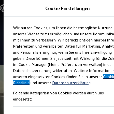
Modelle & Konfigurator
Cookie Einstellungen
Nutzfahrzeuge
Nutzfahrzeugkategorien entdecken
Modelle konfigurieren
Konfiguration laden
Zum
Zum
Modelle vergleichen
Verkauf und Service
Wir nutzen Cookies, um Ihnen die bestmögliche Nutzung
Hauptinhalt
Footer
Vorgängermodelle und Oldtimer
Volkswagen Nutzfahrzeuge
springen
springen
unserer Webseite zu ermöglichen und unsere Kommunika
Vorgängermodelle
Oldtimer
mit Ihnen zu verbessern. Wir berücksichtigen hierbei Ihr
Frankfurt
Bulli Historie
Präferenzen und verarbeiten Daten für Marketing, Analyt
Branchenlösungen & Gewerbekunden
und Personalisierung nur, wenn Sie uns Ihre Einwilligung
Umbaulösungen und Hersteller finden
4.5
|
49 Bewertungen
Auf- und Umbauten entdecken & konfigurieren
geben. Diese können Sie jederzeit mit Wirkung für die Zu
Groß- und Sonderkunden
im Cookie Manager (Meine Präferenzen verwalten) in der
Großkunden
Datenschutzerklärung widerrufen. Weitere Informatione
Kommunen & Behörden
Journalisten
unseren eingesetzten Cookies finden Sie in unserer
Cooki
Sportvereine
Richtlinie
und unserer
Datenschutzerklärung
.
Branchenlösungen
Bau & Handwerk
Folgende Kategorien von Cookies werden durch uns
Gewerbliche Personenbeförderung
Service & mobile Werkstätten
eingesetzt:
Kurier, Logistik & Handel
Kühlfahrzeuge
Feuerwehr