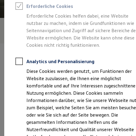
Rettungsdienste
Erforderliche Cookies
ONE Business ID Vorteile
Fahrzeugsuche & Marktplatz
Erforderliche Cookies helfen dabei, eine Website
Fahrzeugsuche
nutzbar zu machen, indem sie Grundfunktionen wie
Fahrzeuge online kaufen
Digitaler Marktplatz
Seitennavigation und Zugriff auf sichere Bereiche de
Kauf & Finanzierung
Website ermöglichen. Die Website kann ohne diese
Online-Fahrzeugbewertung
Cookies nicht richtig funktionieren.
Aktionen & Angebote
E-Auto-Förderung
Für Privatkunden
Analytics und Personalisierung
Für Gewerbekunden
Profi Paket
Diese Cookies werden genutzt, um Funktionen der
TopDeal
Verantwortlich für die Inhalte auf dieser Seite ist die Volkswagen
Website zuzulassen, die Ihnen eine möglichst
Gebrauchtwagen
Automobile Frankfurt GmbH
(
Impressum & Rechtliches
)
ProfiPartner für Gebrauchtwagen
komfortable und auf Ihre Interessen zugeschnittene
Zertifizierte Gebrauchtwagen
Nutzung ermöglichen. Diese Cookies sammeln
Finanzierung
Informationen darüber, wie Sie unsere Webseite nu
Für Privatkunden
Unsere 
Für Gewerbekunden
zum Beispiel, welche Seiten Sie am meisten besuch
Leasing
oder wie Sie sich auf der Seite bewegen. Die
Für Privatkunden
gesammelten Informationen helfen uns die
Für Gewerbekunden
Mainzer Landstraße 406, 60326 Frankfurt
Versicherungen & Garantien
Nutzerfreundlichkeit und Qualität unserer Webseite
Garantien