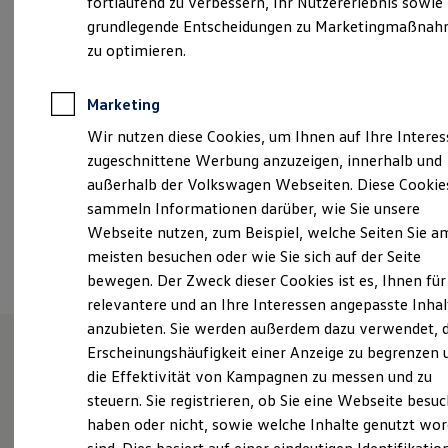
fortlaufend zu verbessern, Ihr Nutzererlebnis sowie
Montag
-
Freitag
07:00
-
19:00
Uhr
Kfz-Versicherung für Nutzfahrzeuge
grundlegende Entscheidungen zu Marketingmaßna
Restschuldversicherung
Samstag
09:00
-
14:00
Uhr
Wartungsverträge
zu optimieren.
Besitzer & Service
Reparatur & Service
info@volkswagen-frankfurt.de
Sommer-Special
Marketing
Reparatur, Pflege & Inspektion
+49 69 8700162000
Wir nutzen diese Cookies, um Ihnen auf Ihre Intere
Servicetermin anfragen
Service-Vorteile bei Volkswagen Nutzfahrzeuge
zugeschnittene Werbung anzuzeigen, innerhalb und
ServicePlus
außerhalb der Volkswagen Webseiten. Diese Cookie
Economy Service
Ansprechpartner
sammeln Informationen darüber, wie Sie unsere
Räder & Reifen Service
Ersatzfahrzeuge
Webseite nutzen, zum Beispiel, welche Seiten Sie a
Notdienst und Pannenhilfe
Termin vereinbaren
meisten besuchen oder wie Sie sich auf der Seite
Software, Konnektivität & Apps
bewegen. Der Zweck dieser Cookies ist es, Ihnen für
California App
VW Connect für Ihren ID. Buzz
relevantere und an Ihre Interessen angepasste Inhal
VW Connect für Ihren Transporter/Caravelle
anzubieten. Sie werden außerdem dazu verwendet, d
VW Connect für Ihren Amarok
Erscheinungshäufigkeit einer Anzeige zu begrenzen 
VW Connect für andere Modelle
Connect Pro
die Effektivität von Kampagnen zu messen und zu
Unsere Leistungen
im
Fleet Interface Data
steuern. Sie registrieren, ob Sie eine Webseite besuc
Multistop Pathfinder
Überblick
haben oder nicht, sowie welche Inhalte genutzt wo
Übersicht Software Updates
Hilfreiches für Besitzer