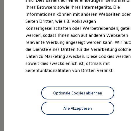
sind. Dies basiert auf einer eindeutigen Identifikatio
Digitales Bordbuch
Neuwagen
Nutzfahrzeuge
Ihres Browsers sowie Ihres Internetgeräts. Die
Fahrerassistenz- und Sicherheitssysteme
Informationen können mit anderen Webseiten oder
Kontrollleuchten
Neuwagen Caddy - Multivan -
Kurzfahrprofile und Ölverdünnung
Seiten Dritter, wie z.B. Volkswagen
California
Batterieverordnung
Konzerngesellschaften oder Werbetreibenden, getei
XTL-Dieselkraftstoff
ID.
Buzz
werden, sodass Ihnen auch auf anderen Webseiten
Ersatzteile und Betriebsflüssigkeiten
Original Zubehör und Lifestyle Produkte
relevante Werbung angezeigt werden kann. Wir nut
Service
myVolkswagen
die Dienste eines Dritten für die Verarbeitung solche
myVolkswagen Business
ServicePlus
Daten zu Marketing Zwecken. Diese Cookies werden
Elektrisch & Autonom
Elektro - & Hybridfahrzeuge
soweit dies zweckdienlich ist, oftmals mit
ProfiPartner für
Unser Ansatz
Seitenfunktionalitäten von Dritten verlinkt.
Klimafreundlicher Strom
Gebrauchtwagen
Reichweite & Ladelösungen
Reichweitensimulator
Zertifizierte
Gebrauchtwagen
Ladezeitensimulator
Ladelösungen für Privatkunden
Optionale Cookies ablehnen
KEP
Service
Ladelösungen für Gewerbekunden
Wallbox und Ladekabel
Alle Akzeptieren
Bidirektionales Laden
Förderung & Kosten der Elektrofahrzeuge
Fördermöglichkeiten für Privatkunden
Fördermöglichkeiten für Gewerbekunden
Kostensimulator