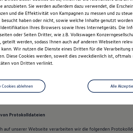
chutzerklärung
e anzubieten. Sie werden außerdem dazu verwendet, die Erschein
zen und die Effektivität von Kampagnen zu messen und zu steuern
 besucht haben oder nicht, sowie welche Inhalte genutzt worden s
icher
 Identifikation Ihres Browsers sowie Ihres Internetgeräts. Die 
iten oder Seiten Dritter, wie z.B. Volkswagen Konzerngesellsch
, dass Sie unsere Webseite der Volkswagen Automobile Hamburg
 geteilt werden, sodass Ihnen auch auf anderen Webseiten rel
formieren wir Sie über die Verarbeitung Ihrer personenbezogen
kann. Wir nutzen die Dienste eines Dritten für die Verarbeitung 
nhang mit Ihrem Besuch unserer Webseite.
. Diese Cookies werden, soweit dies zweckdienlich ist, oftmals
täten von Dritten verlinkt.
g Ihrer personenbezogenen Daten
 bietet Ihnen verschiedene Angebote, die wir Ihnen in Bezug auf
rsonenbezogene Daten im Folgenden näher erläutern möchten. B
e Cookies ablehnen
Alle Akzepti
ung im Zusammenhang mit unserer Webseite unterstützt uns di
rbeiterin.
 von Protokolldateien
h auf unserer Webseite verarbeiten wir die folgenden Protokoll