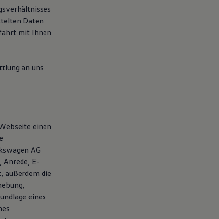
gsverhältnisses
ttelten Daten
ahrt mit Ihnen
tlung an uns
 Webseite einen
e
olkswagen AG
 Anrede, E-
t, außerdem die
hebung,
rundlage eines
nes