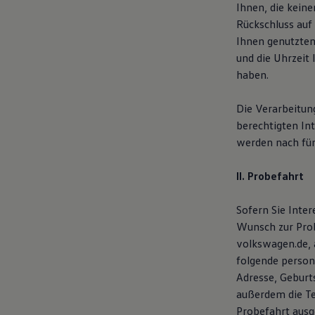
Ihnen, die kein
Digitales Bordbuch
Fahrerassistenz- und Sicherheitssysteme
Rückschluss auf
Kontrollleuchten
Ihnen genutzten
Kurzfahrprofile und Ölverdünnung
und die Uhrzeit 
Batterieverordnung
XTL-Dieselkraftstoff
haben.
Ersatzteile und Betriebsflüssigkeiten
Original Zubehör und Lifestyle Produkte
Die Verarbeitung
myVolkswagen
myVolkswagen Business
berechtigten In
Elektrisch & Autonom
werden nach fün
Elektro - & Hybridfahrzeuge
Unser Ansatz
Klimafreundlicher Strom
II. Probefahrt
Reichweite & Ladelösungen
Reichweitensimulator
Sofern Sie Inte
Ladezeitensimulator
Ladelösungen für Privatkunden
Wunsch zur Prob
Ladelösungen für Gewerbekunden
volkswagen.de, 
Wallbox und Ladekabel
folgende person
Bidirektionales Laden
Förderung & Kosten der Elektrofahrzeuge
Adresse, Geburt
Fördermöglichkeiten für Privatkunden
außerdem die T
Fördermöglichkeiten für Gewerbekunden
Probefahrt ausg
Kostensimulator