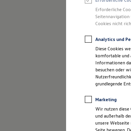
Hamburg 
Erforderliche Co
Rettungsdienste
ONE Business ID Vorteile
und Ange
Erforderliche Coo
Fahrzeugsuche & Marktplatz
Seitennavigation 
Fahrzeugsuche
Cookies nicht rich
Fahrzeuge online kaufen
Digitaler Marktplatz
Kauf & Finanzierung
Analytics und Pe
Online-Fahrzeugbewertung
Aktionen & Angebote
Diese Cookies we
E-Auto-Förderung
Impressum
Für Privatkunden
komfortable und 
Für Gewerbekunden
Informationen dar
Profi Paket
Datenschutzer
besuchen oder wie
TopDeal
Gebrauchtwagen
Nutzerfreundlichk
ProfiPartner für Gebrauchtwagen
grundlegende Ent
Zertifizierte Gebrauchtwagen
Finanzierung
Für Privatkunden
Impre
Marketing
Für Gewerbekunden
Leasing
Wir nutzen diese 
Für Privatkunden
und außerhalb de
Für Gewerbekunden
unsere Webseite n
Versicherungen & Garantien
Garantien
Seite bewegen. De