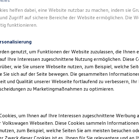
GmbH als verantwortliche Anbieterin von
okies
boten, die auf dieser Webseite speziell a
kies helfen dabei, eine Website nutzbar zu machen, indem sie G
und Zugriff auf sichere Bereiche der Website ermöglichen. Die W
sind.
tig funktionieren.
rsonalisierung
rden genutzt, um Funktionen der Website zuzulassen, die Ihnen e
auf Ihre Interessen zugeschnittene Nutzung ermöglichen. Diese
über, wie Sie unsere Webseite nutzen, zum Beispiel, welche Sei
klärung
 Sie sich auf der Seite bewegen. Die gesammelten Informationen
eit und Qualität unserer Webseite fortlaufend zu verbessern, Ihr
scheidungen zu Marketingmaßnahmen zu optimieren.
ssum
Cookies, um Ihnen auf Ihre Interessen zugeschnittene Werbung a
r Volkswagen Webseiten. Diese Cookies sammeln Informationen 
utzen, zum Beispiel, welche Seiten Sie am meisten besuchen oder
r Zweck dieser Cookies ist es, Ihnen für Sie relevantere und an I