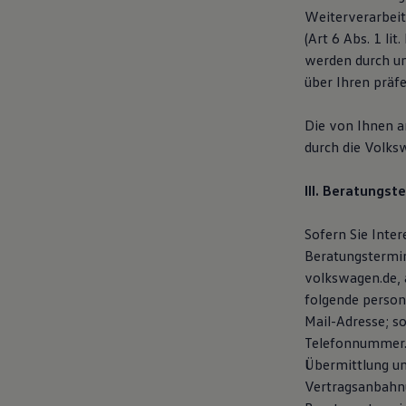
Autonomes Fahren
Weiterverarbeit
Mehr zum ID. Buzz
(Art 6 Abs. 1 li
Online Beratung
werden durch u
California Welt
California Club
über Ihren präf
California Magazin & Ratgeber
Vanlife
Die von Ihnen 
Ratgeber
Routen & Reisen
durch die Volks
California Reisen & Erlebnisse
California App
III. Beratungst
California Lifestyle & Zubehör
Übernachten im California
Marke
Sofern Sie Inte
Unternehmen
Beratungstermin
Karriere
Karriere im Unternehmen
volkswagen.de, 
Karriere im Autohaus
folgende person
Nachhaltigkeit
Mail-Adresse; s
Kunden
Gesellschaft
Telefonnummer. 
Natur
Übermittlung un
Events
Vertragsanbahnu
Rückblick VW Bus Festival 2023
75 Jahre Bulli Jubiläum