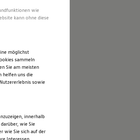
 Inhalten
ufgeführt
rundfunktionen wie
ebsite kann ohne diese
ine möglichst
 Cookies sammeln
ten Sie am meisten
 helfen uns die
 Nutzererlebnis sowie
nzuzeigen, innerhalb
darüber, wie Sie
 wie Sie sich auf der
hre Interessen