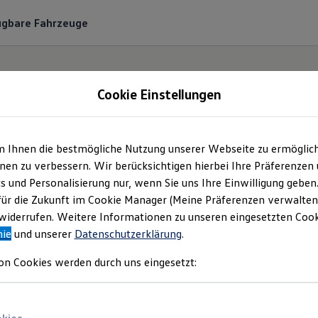
ügbare Fahrzeuge
Cookie Einstellungen
m Ihnen die bestmögliche Nutzung unserer Webseite zu ermöglic
olkswagen Automobi
en zu verbessern. Wir berücksichtigen hierbei Ihre Präferenzen
cs und Personalisierung nur, wenn Sie uns Ihre Einwilligung geben
urg GmbH | Impres
für die Zukunft im Cookie Manager (Meine Präferenzen verwalten)
iderrufen. Weitere Informationen zu unseren eingesetzten Cooki
nie
und unserer
Datenschutzerklärung
.
Rechtliches
on Cookies werden durch uns eingesetzt:
en Sie Informationen über die Volkswagen 