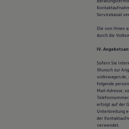
Beratungstermin
Bulli Magazin
Kontaktaufnahme
Fahrzeugabholung ab Werk
Servicekanal ve
Uptime
Die von Ihnen 
durch die Volks
IV. Angebotsan
Sofern Sie Inte
Wunsch zur Ange
volkswagen.de, 
folgende person
Mail-Adresse; s
Telefonnummer. 
erfolgt auf der 
Unterbreitung e
der Kontaktaufn
verwendet.