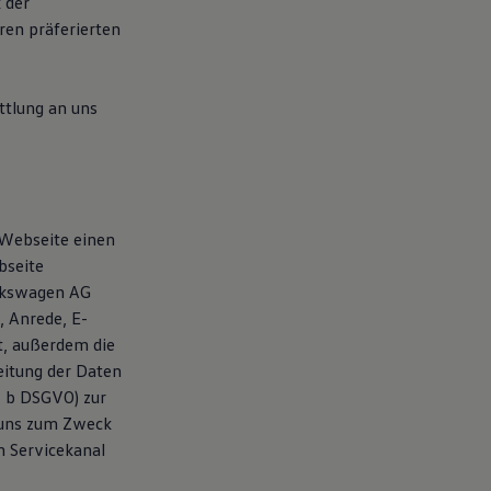
 der
en präferierten
tlung an uns
 Webseite einen
bseite
olkswagen AG
 Anrede, E-
t, außerdem die
itung der Daten
t. b DSGVO) zur
 uns zum Zweck
n Servicekanal