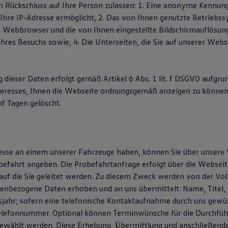
en Rückschluss auf Ihre Person zulassen: 1. Eine anonyme Kennung
 Ihre IP-Adresse ermöglicht, 2. Das von Ihnen genutzte Betriebs
 Webbrowser und die von Ihnen eingestellte Bildschirmauflösun
Ihres Besuchs sowie, 4. Die Unterseiten, die Sie auf unserer Web
 dieser Daten erfolgt gemäß Artikel 6 Abs. 1 lit. f DSGVO aufgru
teresses, Ihnen die Webseite ordnungsgemäß anzeigen zu können
f Tagen gelöscht.
resse an einem unserer Fahrzeuge haben, können Sie über unsere
efahrt angeben. Die Probefahrtanfrage erfolgt über die Webseit
auf die Sie geleitet werden. Zu diesem Zweck werden von der V
enbezogene Daten erhoben und an uns übermittelt: Name, Titel, 
sjahr; sofern eine telefonische Kontaktaufnahme durch uns gewün
elefonnummer. Optional können Terminwünsche für die Durchfüh
ewählt werden. Diese Erhebung, Übermittlung und anschließend