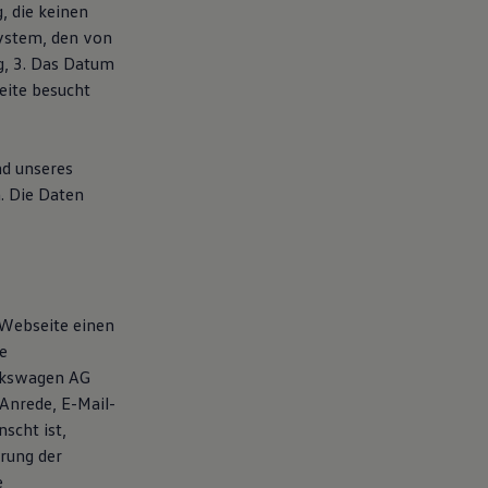
, die keinen
system, den von
g, 3. Das Datum
seite besucht
nd unseres
. Die Daten
 Webseite einen
e
olkswagen AG
Anrede, E-Mail-
scht ist,
rung der
e