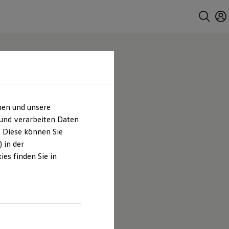
hen und unsere
le
 und verarbeiten Daten
. Diese können Sie
sum &
 in der
es finden Sie in
Automobile