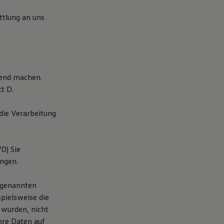
tlung an uns
tend machen.
t D.
die Verarbeitung
O) Sie
angen.
O genannten
pielsweise die
 wurden, nicht
hre Daten auf