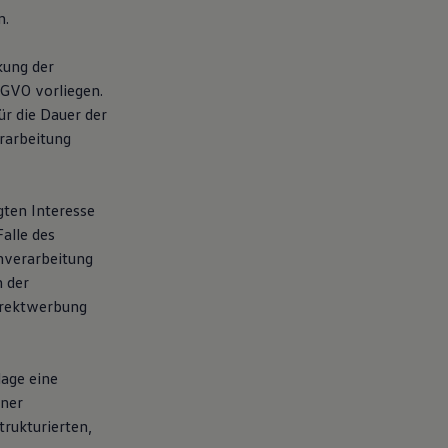
n.
kung der
SGVO vorliegen.
Für die Dauer der
rarbeitung
gten Interesse
alle des
enverarbeitung
 der
Direktwerbung
lage eine
iner
trukturierten,