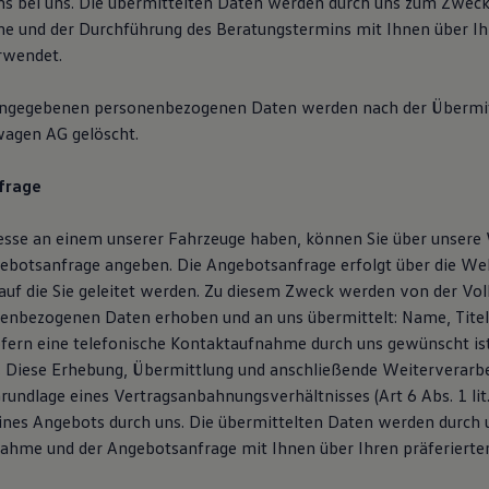
s bei uns. Die übermittelten Daten werden durch uns zum Zweck
 und der Durchführung des Beratungstermins mit Ihnen über Ihr
rwendet.
angegebenen personenbezogenen Daten werden nach der Übermit
wagen AG gelöscht.
frage
resse an einem unserer Fahrzeuge haben, können Sie über unsere
botsanfrage angeben. Die Angebotsanfrage erfolgt über die We
auf die Sie geleitet werden. Zu diesem Zweck werden von der V
enbezogenen Daten erhoben und an uns übermittelt: Name, Titel,
ofern eine telefonische Kontaktaufnahme durch uns gewünscht is
Diese Erhebung, Übermittlung und anschließende Weiterverarbe
Grundlage eines Vertragsanbahnungsverhältnisses (Art 6 Abs. 1 li
ines Angebots durch uns. Die übermittelten Daten werden durch
ahme und der Angebotsanfrage mit Ihnen über Ihren präferierte