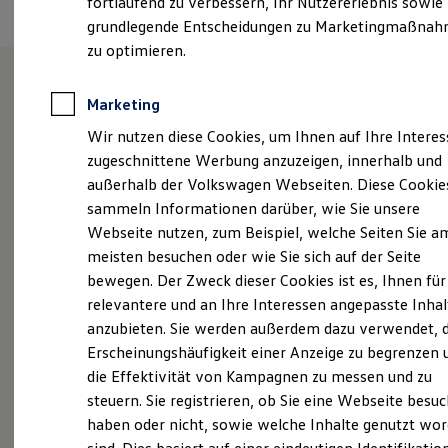
fortlaufend zu verbessern, Ihr Nutzererlebnis sowie
Kfz-Versicherung für Nutzfahrzeuge
grundlegende Entscheidungen zu Marketingmaßna
Restschuldversicherung
Wartungsverträge
zu optimieren.
Besitzer & Service
Reparatur & Service
Sommer-Special
Marketing
Treffpunkt Thierolf - Das
Reparatur, Pflege & Inspektion
Wir nutzen diese Cookies, um Ihnen auf Ihre Intere
Servicetermin anfragen
Autohaus im Odenwald
Service-Vorteile bei Volkswagen Nutzfahrzeuge
zugeschnittene Werbung anzuzeigen, innerhalb und
ServicePlus
außerhalb der Volkswagen Webseiten. Diese Cookie
Economy Service
sammeln Informationen darüber, wie Sie unsere
Räder & Reifen Service
Erfahren Sie hier, wer wir sind, wie Sie uns erreichen
Ersatzfahrzeuge
Webseite nutzen, zum Beispiel, welche Seiten Sie a
Notdienst und Pannenhilfe
können und welche Leistungen wir Ihnen bieten.
meisten besuchen oder wie Sie sich auf der Seite
Software, Konnektivität & Apps
Lernen Sie unser Team kennen und lassen Sie sich
bewegen. Der Zweck dieser Cookies ist es, Ihnen für
California App
von unserem Routenplaner den Weg zu uns zeigen.
VW Connect für Ihren ID. Buzz
relevantere und an Ihre Interessen angepasste Inhal
VW Connect für Ihren Transporter/Caravelle
Wir freuen uns auf Ihren Besuch.
anzubieten. Sie werden außerdem dazu verwendet, d
VW Connect für Ihren Amarok
Erscheinungshäufigkeit einer Anzeige zu begrenzen 
VW Connect für andere Modelle
Connect Pro
Das sind unsere Leistungen
die Effektivität von Kampagnen zu messen und zu
Fleet Interface Data
steuern. Sie registrieren, ob Sie eine Webseite besuc
Multistop Pathfinder
Neuwagen
Nutzfahrzeuge
haben oder nicht, sowie welche Inhalte genutzt wo
Übersicht Software Updates
Hilfreiches für Besitzer