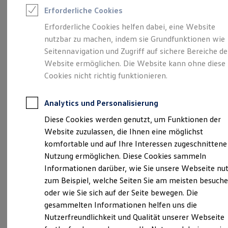
Rettungsdienste
Erforderliche Cookies
ONE Business ID Vorteile
Fahrzeugsuche & Marktplatz
Erforderliche Cookies helfen dabei, eine Website
Fahrzeugsuche
Unsere 
nutzbar zu machen, indem sie Grundfunktionen wie
Fahrzeuge online kaufen
Digitaler Marktplatz
Seitennavigation und Zugriff auf sichere Bereiche de
Kauf & Finanzierung
Website ermöglichen. Die Website kann ohne diese
Online-Fahrzeugbewertung
Hammerweg 29, 64720 Michelstadt
Cookies nicht richtig funktionieren.
Aktionen & Angebote
E-Auto-Förderung
Montag
Für Privatkunden
-
Freitag
08:00
-
18:00
Uhr
Analytics und Personalisierung
Für Gewerbekunden
Samstag
08:00
-
13:00
Uhr
Profi Paket
Diese Cookies werden genutzt, um Funktionen der
TopDeal
Website zuzulassen, die Ihnen eine möglichst
Gebrauchtwagen
treffpunkt@thierolf.de
ProfiPartner für Gebrauchtwagen
komfortable und auf Ihre Interessen zugeschnittene
Zertifizierte Gebrauchtwagen
Nutzung ermöglichen. Diese Cookies sammeln
+49 6061 7090
Finanzierung
Informationen darüber, wie Sie unsere Webseite nu
Für Privatkunden
Für Gewerbekunden
zum Beispiel, welche Seiten Sie am meisten besuch
Leasing
Ansprechpartner
oder wie Sie sich auf der Seite bewegen. Die
Für Privatkunden
gesammelten Informationen helfen uns die
Für Gewerbekunden
Versicherungen & Garantien
Nutzerfreundlichkeit und Qualität unserer Webseite
Termin vereinbaren
Garantien