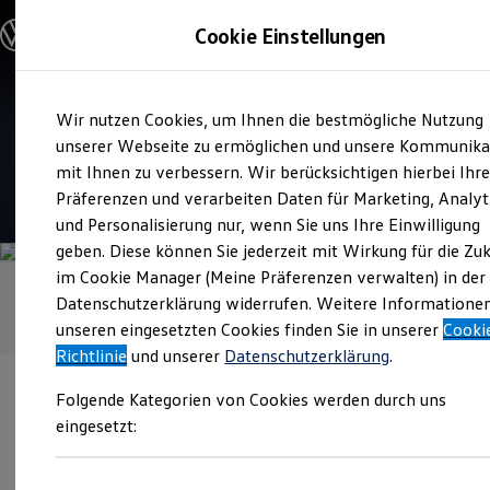
Modelle & Konfigurator
Cookie Einstellungen
Nutzfahrzeuge
Nutzfahrzeugkategorien entdecken
Modelle konfigurieren
Konfiguration laden
Zum
Zum
Modelle vergleichen
Verkauf und Service
Wir nutzen Cookies, um Ihnen die bestmögliche Nutzung
Hauptinhalt
Footer
Vorgängermodelle und Oldtimer
Treffpunkt Thierolf
springen
springen
unserer Webseite zu ermöglichen und unsere Kommunika
Vorgängermodelle
Oldtimer
mit Ihnen zu verbessern. Wir berücksichtigen hierbei Ihr
Bulli Historie
4.9
|
128 Bewertungen
Präferenzen und verarbeiten Daten für Marketing, Analyt
Branchenlösungen & Gewerbekunden
und Personalisierung nur, wenn Sie uns Ihre Einwilligung
Umbaulösungen und Hersteller finden
Auf- und Umbauten entdecken & konfigurieren
geben. Diese können Sie jederzeit mit Wirkung für die Zu
Groß- und Sonderkunden
im Cookie Manager (Meine Präferenzen verwalten) in der
Großkunden
Datenschutzerklärung widerrufen. Weitere Informatione
Kommunen & Behörden
Journalisten
unseren eingesetzten Cookies finden Sie in unserer
Cooki
Sportvereine
Richtlinie
und unserer
Datenschutzerklärung
.
Branchenlösungen
Bau & Handwerk
Folgende Kategorien von Cookies werden durch uns
Gewerbliche Personenbeförderung
Service & mobile Werkstätten
eingesetzt:
Kurier, Logistik & Handel
Kühlfahrzeuge
Verantwortlich für die Inhalte auf dieser Seite ist die Treffpunkt
Feuerwehr
Thierolf GmbH - Co. KG
(
Impressum & Rechtliches
)