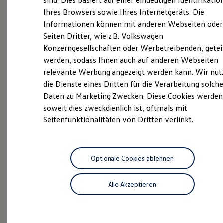
sind. Dies basiert auf einer eindeutigen Identifikatio
Neuwagen Caddy - Multivan -
Digitales Bordbuch
Ihres Browsers sowie Ihres Internetgeräts. Die
Fahrerassistenz- und Sicherheitssysteme
California
Informationen können mit anderen Webseiten oder
Kontrollleuchten
Kurzfahrprofile und Ölverdünnung
ID.
Buzz
Seiten Dritter, wie z.B. Volkswagen
Batterieverordnung
Konzerngesellschaften oder Werbetreibenden, getei
XTL-Dieselkraftstoff
Service
werden, sodass Ihnen auch auf anderen Webseiten
Ersatzteile und Betriebsflüssigkeiten
Original Zubehör und Lifestyle Produkte
ServicePlus
relevante Werbung angezeigt werden kann. Wir nut
myVolkswagen
die Dienste eines Dritten für die Verarbeitung solche
myVolkswagen Business
Zertifizierte
Gebrauchtwagen
Daten zu Marketing Zwecken. Diese Cookies werden
Elektrisch & Autonom
Elektro - & Hybridfahrzeuge
soweit dies zweckdienlich ist, oftmals mit
Unser Ansatz
Seitenfunktionalitäten von Dritten verlinkt.
Klimafreundlicher Strom
Reichweite & Ladelösungen
Reichweitensimulator
Ladezeitensimulator
Probefahrt
Ladelösungen für Privatkunden
Optionale Cookies ablehnen
Ladelösungen für Gewerbekunden
Wallbox und Ladekabel
Alle Akzeptieren
Bidirektionales Laden
Förderung & Kosten der Elektrofahrzeuge
Fördermöglichkeiten für Privatkunden
Beratung
Fördermöglichkeiten für Gewerbekunden
Kostensimulator