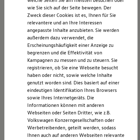
welche Seiten Sie am meisten besuchen oder
Digitales Bordbuch
wie Sie sich auf der Seite bewegen. Der
Fahrerassistenz- und Sicherheitssysteme
Datenschutzerklärung
Zweck dieser Cookies ist es, Ihnen für Sie
Kontrollleuchten
Kurzfahrprofile und Ölverdünnung
relevantere und an Ihre Interessen
Batterieverordnung
angepasste Inhalte anzubieten. Sie werden
A. Verantwortlicher
XTL-Dieselkraftstoff
außerdem dazu verwendet, die
Ersatzteile und Betriebsflüssigkeiten
Original Zubehör und Lifestyle Produkte
Wir freuen uns, dass Sie unsere Webseite der Starke
Erscheinungshäufigkeit einer Anzeige zu
myVolkswagen
Versmold GmbH & Co. KG, Laerstraße 16, 33775
begrenzen und die Effektivität von
myVolkswagen Business
Versmold,
Kampagnen zu messen und zu steuern. Sie
info.versmold@starke-gruppe.de
besuchen.
Elektrisch & Autonom
Elektro - & Hybridfahrzeuge
Im Folgenden informieren wir Sie über die
registrieren, ob Sie eine Webseite besucht
Unser Ansatz
Verarbeitung Ihrer personenbezogenen Daten durch
haben oder nicht, sowie welche Inhalte
Klimafreundlicher Strom
uns im Zusammenhang mit Ihrem Besuch unserer
genutzt worden sind. Dies basiert auf einer
Reichweite & Ladelösungen
Reichweitensimulator
Webseite.
eindeutigen Identifikation Ihres Browsers
Ladezeitensimulator
sowie Ihres Internetgeräts. Die
Ladelösungen für Privatkunden
B. Verarbeitung Ihrer personenbezogenen Daten
Informationen können mit anderen
Ladelösungen für Gewerbekunden
Wallbox und Ladekabel
Webseiten oder Seiten Dritter, wie z.B.
Bidirektionales Laden
Unsere Webseite bietet Ihnen verschiedene
Volkswagen Konzerngesellschaften oder
Förderung & Kosten der Elektrofahrzeuge
Angebote, die wir Ihnen in Bezug auf dabei durch uns
Werbetreibenden, geteilt werden, sodass
Fördermöglichkeiten für Privatkunden
verarbeitete personenbezogene Daten im Folgenden
Fördermöglichkeiten für Gewerbekunden
Ihnen auch auf anderen Webseiten relevante
Kostensimulator