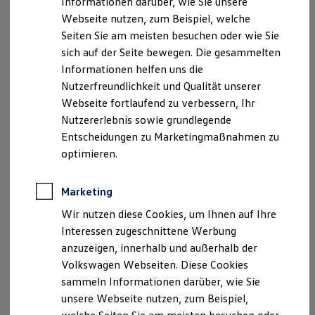
Informationen darüber, wie Sie unsere
Kfz-Versicherung für Nutzfahrzeuge
Webseite nutzen, zum Beispiel, welche
Restschuldversicherung
Registergericht: AG Gütersloh, HRA 7189
Wartungsverträge
Seiten Sie am meisten besuchen oder wie Sie
Besitzer & Service
Ust-Id.Nr. DE 184 090 755
sich auf der Seite bewegen. Die gesammelten
Reparatur & Service
Betriebs-Nr. 23833
Informationen helfen uns die
Sommer-Special
Reparatur, Pflege & Inspektion
Nutzerfreundlichkeit und Qualität unserer
Geschäftsführer: Ingo Bronner, Maik Ludewig
Servicetermin anfragen
Webseite fortlaufend zu verbessern, Ihr
Service-Vorteile bei Volkswagen Nutzfahrzeuge
Nutzererlebnis sowie grundlegende
ServicePlus
Persönlich haftende Gesellschaft:
Economy Service
Entscheidungen zu Marketingmaßnahmen zu
Starke Georgsmarienhütte Beteiligungs GmbH,
Räder & Reifen Service
optimieren.
Georgsmarienhütte
Ersatzfahrzeuge
Notdienst und Pannenhilfe
Registergericht: AG Osnabrück, HRB 205588
Software, Konnektivität & Apps
Marketing
California App
Hinweis gemäß § 36
VW Connect für Ihren ID. Buzz
Wir nutzen diese Cookies, um Ihnen auf Ihre
VW Connect für Ihren Transporter/Caravelle
Verbraucherstreitbeilegungsgesetz (VSBG):
Interessen zugeschnittene Werbung
VW Connect für Ihren Amarok
„Wir sind zur Teilnahme an einem
anzuzeigen, innerhalb und außerhalb der
VW Connect für andere Modelle
Streitbeilegungsverfahren vor einer
Connect Pro
Volkswagen Webseiten. Diese Cookies
Fleet Interface Data
Verbraucherschlichtungsstelle weder bereit noch dazu
sammeln Informationen darüber, wie Sie
Multistop Pathfinder
verpflichtet.“
unsere Webseite nutzen, zum Beispiel,
Übersicht Software Updates
Hilfreiches für Besitzer