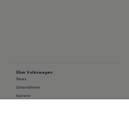
Über Volkswagen
News
Unternehmen
Karriere
Großkunden
Erklärung zur Barrierefreiheit
Konzern
Volkswagen Konzern