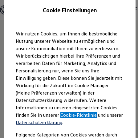
Modelle & Konfigurator
Cookie Einstellungen
Nutzfahrzeuge
Nutzfahrzeugkategorien entdecken
Modelle konfigurieren
Konfiguration laden
Zum
Zum
Modelle vergleichen
Wir nutzen Cookies, um Ihnen die bestmögliche
Hauptinhalt
Footer
Vorgängermodelle und Oldtimer
springen
springen
Nutzung unserer Webseite zu ermöglichen und
Vorgängermodelle
Oldtimer
unsere Kommunikation mit Ihnen zu verbessern.
STARKE Versmold
Bulli Historie
Wir berücksichtigen hierbei Ihre Präferenzen und
Branchenlösungen & Gewerbekunden
verarbeiten Daten für Marketing, Analytics und
Umbaulösungen und Hersteller finden
GmbH & Co. KG |
Auf- und Umbauten entdecken & konfigurieren
Personalisierung nur, wenn Sie uns Ihre
Groß- und Sonderkunden
Einwilligung geben. Diese können Sie jederzeit mit
Impressum &
Großkunden
Wirkung für die Zukunft im Cookie Manager
Kommunen & Behörden
Journalisten
(Meine Präferenzen verwalten) in der
Rechtliches
Sportvereine
Datenschutzerklärung widerrufen. Weitere
Branchenlösungen
Informationen zu unseren eingesetzten Cookies
Bau & Handwerk
Gewerbliche Personenbeförderung
Hier finden Sie Informationen über die
finden Sie in unserer
Cookie-Richtlinie
und unserer
Service & mobile Werkstätten
Datenschutzerklärung
.
STARKE Versmold GmbH & Co. KG als
Kurier, Logistik & Handel
Kühlfahrzeuge
verantwortliche Anbieterin von Inhalten
Folgende Kategorien von Cookies werden durch
Feuerwehr