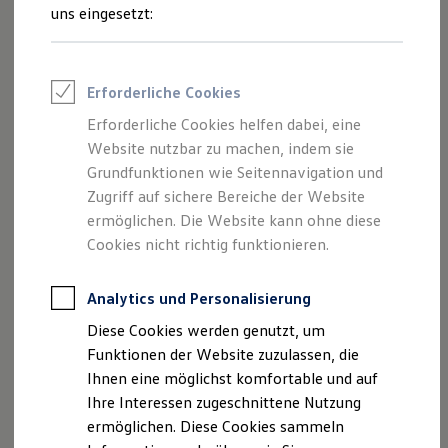
und Angeboten, die auf dieser Webseite
Rettungsdienste
uns eingesetzt:
ONE Business ID Vorteile
speziell aufgeführt sind.
Fahrzeugsuche & Marktplatz
Fahrzeugsuche
Fahrzeuge online kaufen
Erforderliche Cookies
Digitaler Marktplatz
Kauf & Finanzierung
Erforderliche Cookies helfen dabei, eine
Impressum
Online-Fahrzeugbewertung
Website nutzbar zu machen, indem sie
Aktionen & Angebote
E-Auto-Förderung
Grundfunktionen wie Seitennavigation und
Datenschutzerklärung
Für Privatkunden
Zugriff auf sichere Bereiche der Website
Für Gewerbekunden
ermöglichen. Die Website kann ohne diese
Profi Paket
TopDeal
Cookies nicht richtig funktionieren.
Impressum
Gebrauchtwagen
ProfiPartner für Gebrauchtwagen
Zertifizierte Gebrauchtwagen
Analytics und Personalisierung
Starke Versmold GmbH & Co. KG
Finanzierung
Diese Cookies werden genutzt, um
Laerstraße 16
Für Privatkunden
Für Gewerbekunden
Funktionen der Website zuzulassen, die
33775 Versmold
Leasing
Ihnen eine möglichst komfortable und auf
Für Privatkunden
Telefonnummer: +49 5423 2040-0
Ihre Interessen zugeschnittene Nutzung
Für Gewerbekunden
Faxnummer: +49 5423 2040-99
Versicherungen & Garantien
ermöglichen. Diese Cookies sammeln
Garantien
E-Mail:
info.versmold@starke-gruppe.de