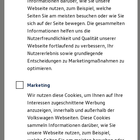
Informationen darüber, wie Sie unsere
Kfz-Versicherung für Nutzfahrzeuge
E-Mail:
info.gmh@starke-gruppe.de
Webseite nutzen, zum Beispiel, welche
Restschuldversicherung
Wartungsverträge
Seiten Sie am meisten besuchen oder wie Sie
Besitzer & Service
Geschäftsführung: Ingo Bronner
sich auf der Seite bewegen. Die gesammelten
Reparatur & Service
Informationen helfen uns die
Sommer-Special
USt.-ID: DE 278815429
Reparatur, Pflege & Inspektion
Nutzerfreundlichkeit und Qualität unserer
Handelsregister: Amtsgericht Osnabrück HRA 202850
Servicetermin anfragen
Webseite fortlaufend zu verbessern, Ihr
Service-Vorteile bei Volkswagen Nutzfahrzeuge
persönlich haftende Gesellschafterin: Starke
Nutzererlebnis sowie grundlegende
ServicePlus
Georgsmarienhütte Beteiligungs GmbH
Economy Service
Entscheidungen zu Marketingmaßnahmen zu
(Handelsregister Amtsgericht Osnabrück: HRB
Räder & Reifen Service
optimieren.
Ersatzfahrzeuge
205588)
Notdienst und Pannenhilfe
vertretungsberechtigter Geschäftsführer: Ingo
Software, Konnektivität & Apps
Marketing
Bronner, Ann-Cathrin Starke, Michael Starke
California App
VW Connect für Ihren ID. Buzz
Wir nutzen diese Cookies, um Ihnen auf Ihre
VW Connect für Ihren Transporter/Caravelle
Verantwortlicher im Sinne von § 18 Abs. 2 MStV:
Interessen zugeschnittene Werbung
VW Connect für Ihren Amarok
Starke Georgsmarienhütte GmbH & Co. KG
anzuzeigen, innerhalb und außerhalb der
VW Connect für andere Modelle
vertretungsberechtigter Geschäftsführer: Ingo
Connect Pro
Volkswagen Webseiten. Diese Cookies
Fleet Interface Data
Bronner, Ann-Cathrin Starke, Michael Starke
sammeln Informationen darüber, wie Sie
Multistop Pathfinder
unsere Webseite nutzen, zum Beispiel,
Übersicht Software Updates
Versicherungsvertreter mit Erlaubnisbefreiung gem. §
Hilfreiches für Besitzer