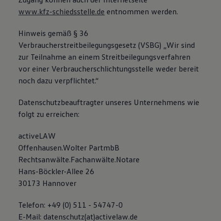
Bulli Magazin
www.kfz-schiedsstelle.de
entnommen werden.
Fahrzeugabholung ab Werk
Uptime
Hinweis gemäß § 36
Verbraucherstreitbeilegungsgesetz (VSBG) „Wir sind
zur Teilnahme an einem Streitbeilegungsverfahren
vor einer Verbraucherschlichtungsstelle weder bereit
noch dazu verpflichtet.“
Datenschutzbeauftragter unseres Unternehmens wie
folgt zu erreichen:
activeLAW
Offenhausen.Wolter PartmbB
Rechtsanwälte.Fachanwälte.Notare
Hans-Böckler-Allee 26
30173 Hannover
Telefon: +49 (0) 511 - 54747-0
E-Mail: datenschutz(at)activelaw.de