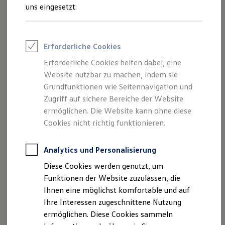
Starke Georgsmarienhütte GmbH & Co.
Rettungsdienste
uns eingesetzt:
KG als verantwortliche Anbieterin von
ONE Business ID Vorteile
Fahrzeugsuche & Marktplatz
Inhalten und Angeboten, die auf dieser
Fahrzeugsuche
Webseite speziell aufgeführt sind.
Fahrzeuge online kaufen
Erforderliche Cookies
Digitaler Marktplatz
Kauf & Finanzierung
Erforderliche Cookies helfen dabei, eine
Online-Fahrzeugbewertung
Website nutzbar zu machen, indem sie
Aktionen & Angebote
E-Auto-Förderung
Grundfunktionen wie Seitennavigation und
Impressum
Für Privatkunden
Zugriff auf sichere Bereiche der Website
Für Gewerbekunden
ermöglichen. Die Website kann ohne diese
Datenschutzerklärung
Profi Paket
TopDeal
Cookies nicht richtig funktionieren.
Gebrauchtwagen
ProfiPartner für Gebrauchtwagen
Zertifizierte Gebrauchtwagen
Analytics und Personalisierung
Impressum
Finanzierung
Diese Cookies werden genutzt, um
Für Privatkunden
Für Gewerbekunden
Funktionen der Website zuzulassen, die
Starke Georgsmarienhütte GmbH & Co. KG
Leasing
Ihnen eine möglichst komfortable und auf
Topsloh 2-6
Für Privatkunden
Ihre Interessen zugeschnittene Nutzung
49124 Georgsmarienhütte
Für Gewerbekunden
Versicherungen & Garantien
ermöglichen. Diese Cookies sammeln
Telefon: 05401 / 48 09 - 0
Garantien