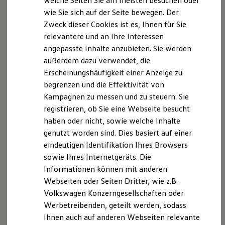
welche Seiten Sie am meisten besuchen oder
Digitales Bordbuch
34d Abs. 7 GewO.
wie Sie sich auf der Seite bewegen. Der
Fahrerassistenz- und Sicherheitssysteme
Zweck dieser Cookies ist es, Ihnen für Sie
Kontrollleuchten
Versicherungsvermittlerregister (
Kurzfahrprofile und Ölverdünnung
relevantere und an Ihre Interessen
www.vermittlerregister.info
): Register-Nr. D-8KET-
Batterieverordnung
angepasste Inhalte anzubieten. Sie werden
XTL-Dieselkraftstoff
07UIW-99
außerdem dazu verwendet, die
Ersatzteile und Betriebsflüssigkeiten
Erteilt durch die IHK Osnabrück-Emsland-Grafschaft
Original Zubehör und Lifestyle Produkte
Erscheinungshäufigkeit einer Anzeige zu
Bentheim, Neuer Graben 38, 49074 Osnabrück
myVolkswagen
begrenzen und die Effektivität von
myVolkswagen Business
Kampagnen zu messen und zu steuern. Sie
Elektrisch & Autonom
Zuständige Stelle:
Elektro - & Hybridfahrzeuge
registrieren, ob Sie eine Webseite besucht
IHK Osnabrück-Emsland-Grafschaft Bentheim, Neuer
Unser Ansatz
haben oder nicht, sowie welche Inhalte
Graben 38, 49074 Osnabrück
Klimafreundlicher Strom
genutzt worden sind. Dies basiert auf einer
Reichweite & Ladelösungen
Reichweitensimulator
eindeutigen Identifikation Ihres Browsers
Gemeinsame Stelle: Deutscher Industrie- und
Ladezeitensimulator
sowie Ihres Internetgeräts. Die
Handelskammertag (DIHK) e.V.
Ladelösungen für Privatkunden
Informationen können mit anderen
Ladelösungen für Gewerbekunden
Breite Str. 29 10178 Berlin
Wallbox und Ladekabel
Webseiten oder Seiten Dritter, wie z.B.
Tel. 0180 600 58 50 (Festnetzpreis 0,20 €/Anruf;
Bidirektionales Laden
Volkswagen Konzerngesellschaften oder
Mobilfunkpreise maximal 0,60 €/Anruf)
Förderung & Kosten der Elektrofahrzeuge
Werbetreibenden, geteilt werden, sodass
Fördermöglichkeiten für Privatkunden
www.vermittlerregister.de
Fördermöglichkeiten für Gewerbekunden
Ihnen auch auf anderen Webseiten relevante
Kostensimulator