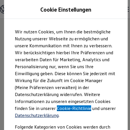
Modelle & Konfigurator
Cookie Einstellungen
Nutzfahrzeuge
Nutzfahrzeugkategorien entdecken
Modelle konfigurieren
Konfiguration laden
Zum
Zum
Modelle vergleichen
Wir nutzen Cookies, um Ihnen die bestmögliche
Hauptinhalt
Footer
Vorgängermodelle und Oldtimer
springen
springen
Nutzung unserer Webseite zu ermöglichen und
Vorgängermodelle
Oldtimer
unsere Kommunikation mit Ihnen zu verbessern.
Starke
Bulli Historie
Wir berücksichtigen hierbei Ihre Präferenzen und
Branchenlösungen & Gewerbekunden
verarbeiten Daten für Marketing, Analytics und
Umbaulösungen und Hersteller finden
Georgsmarienhütte
Auf- und Umbauten entdecken & konfigurieren
Personalisierung nur, wenn Sie uns Ihre
Groß- und Sonderkunden
Einwilligung geben. Diese können Sie jederzeit mit
GmbH & Co. KG |
Großkunden
Wirkung für die Zukunft im Cookie Manager
Kommunen & Behörden
Journalisten
(Meine Präferenzen verwalten) in der
Impressum &
Sportvereine
Datenschutzerklärung widerrufen. Weitere
Branchenlösungen
Informationen zu unseren eingesetzten Cookies
Bau & Handwerk
Rechtliches
Gewerbliche Personenbeförderung
finden Sie in unserer
Cookie-Richtlinie
und unserer
Service & mobile Werkstätten
Datenschutzerklärung
.
Kurier, Logistik & Handel
Hier finden Sie Informationen über die
Kühlfahrzeuge
Folgende Kategorien von Cookies werden durch
Feuerwehr