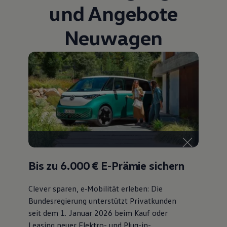
und Angebote
Bulli Magazin
Fahrzeugabholung ab Werk
Uptime
Neuwagen
Bis zu 6.000 €
E-Prämie sichern
Clever sparen, e‑Mobilität erleben: Die
Bundesregierung unterstützt Privatkunden
seit dem 1. Januar 2026 beim Kauf oder
Leasing neuer Elektro- und Plug-in-