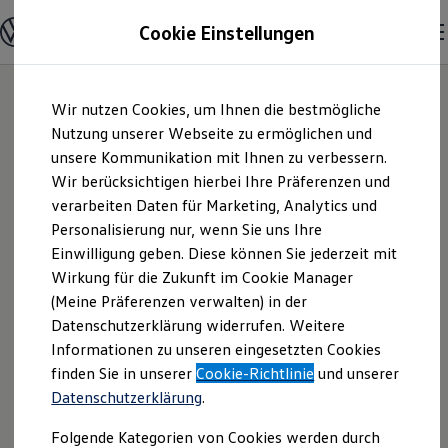
Modelle & Konfigurator
Cookie Einstellungen
Nutzfahrzeuge
Nutzfahrzeugkategorien entdecken
Modelle konfigurieren
Konfiguration laden
Zum
Zum
Modelle vergleichen
Wir nutzen Cookies, um Ihnen die bestmögliche
Hauptinhalt
Footer
Vorgängermodelle und Oldtimer
springen
springen
Nutzung unserer Webseite zu ermöglichen und
Vorgängermodelle
Oldtimer
unsere Kommunikation mit Ihnen zu verbessern.
Messink Automobile
Bulli Historie
Wir berücksichtigen hierbei Ihre Präferenzen und
Branchenlösungen & Gewerbekunden
verarbeiten Daten für Marketing, Analytics und
Umbaulösungen und Hersteller finden
GmbH & Co. KG |
Auf- und Umbauten entdecken & konfigurieren
Personalisierung nur, wenn Sie uns Ihre
Groß- und Sonderkunden
Einwilligung geben. Diese können Sie jederzeit mit
Impressum &
Großkunden
Wirkung für die Zukunft im Cookie Manager
Kommunen & Behörden
Journalisten
(Meine Präferenzen verwalten) in der
Rechtliches
Sportvereine
Datenschutzerklärung widerrufen. Weitere
Branchenlösungen
Informationen zu unseren eingesetzten Cookies
Bau & Handwerk
Gewerbliche Personenbeförderung
Hier finden Sie Informationen über die
finden Sie in unserer
Cookie-Richtlinie
und unserer
Service & mobile Werkstätten
Datenschutzerklärung
.
Messink Automobile GmbH & Co. KG als
Kurier, Logistik & Handel
Menschen mit Behinderung
verantwortliche Anbieterin von Inhalten
Folgende Kategorien von Cookies werden durch
Kühlfahrzeuge