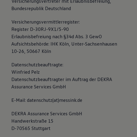
Versicherungsvertreter mit Erlaubnisbefreiung,
75 Jahre Bulli Jubiläum
Bundesrepublik Deutschland
Bulli Magazin
Fahrzeugabholung ab Werk
Versicherungsvermittlerregister:
Register D-30RJ-9X1/5-90
Erlaubnisbefreiung nach §34d Abs. 3 GewO
Aufsichtsbehörde: IHK Köln, Unter-Sachsenhausen
10-26, 50667 Köln
Datenschutzbeauftragte:
Winfried Pelz
Datenschutzbeauftragter im Auftrag der DEKRA
Assurance Services GmbH
E-Mail: datenschutz(at)messink.de
DEKRA Assurance Services GmbH
Handwerkstraße 15
D-70565 Stuttgart