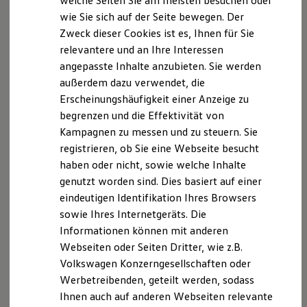
welche Seiten Sie am meisten besuchen oder
Versicherungsprämie bereits enthalten sind.
Hilfreiches für Besitzer
wie Sie sich auf der Seite bewegen. Der
Digitales Bordbuch
Zweck dieser Cookies ist es, Ihnen für Sie
Fahrerassistenz- und Sicherheitssysteme
Sollten Sie ausnahmsweise einmal nicht mit den
Kontrollleuchten
relevantere und an Ihre Interessen
Beratungsleistungen zufrieden sein, können Sie sich
Kurzfahrprofile und Ölverdünnung
angepasste Inhalte anzubieten. Sie werden
auch an folgende Adresse wenden:
Batterieverordnung
außerdem dazu verwendet, die
XTL-Dieselkraftstoff
Versicherungsombudsmann e.V., Postfach 080632,
Ersatzteile und Betriebsflüssigkeiten
Erscheinungshäufigkeit einer Anzeige zu
10006 Berlin, Email:
Original Zubehör und Lifestyle Produkte
begrenzen und die Effektivität von
beschwerde(at)versicherungsombudsmann.de,
myVolkswagen
Kampagnen zu messen und zu steuern. Sie
myVolkswagen Business
Internet:
www.versicherungsombudsmann.de
Elektrisch & Autonom
registrieren, ob Sie eine Webseite besucht
Elektro - & Hybridfahrzeuge
Personenhandelsgesellschaften
haben oder nicht, sowie welche Inhalte
Unser Ansatz
Der Eintragungspflichtige ist als Geschäftsführender
genutzt worden sind. Dies basiert auf einer
Klimafreundlicher Strom
Reichweite & Ladelösungen
Gesellschafter tätig in:
eindeutigen Identifikation Ihres Browsers
Reichweitensimulator
Firma: Messink Automobile GmbH und Co.KG
sowie Ihres Internetgeräts. Die
Ladezeitensimulator
Straße: Berliner Str.109-111
Informationen können mit anderen
Ladelösungen für Privatkunden
Ladelösungen für Gewerbekunden
Ort: 42929 Wermelskirchen
Webseiten oder Seiten Dritter, wie z.B.
Wallbox und Ladekabel
Volkswagen Konzerngesellschaften oder
Bidirektionales Laden
Gesetzlicher Vertreter mit Zuständigkeit für
Werbetreibenden, geteilt werden, sodass
Förderung & Kosten der Elektrofahrzeuge
Vermittlertätigkeiten
Fördermöglichkeiten für Privatkunden
Ihnen auch auf anderen Webseiten relevante
Fördermöglichkeiten für Gewerbekunden