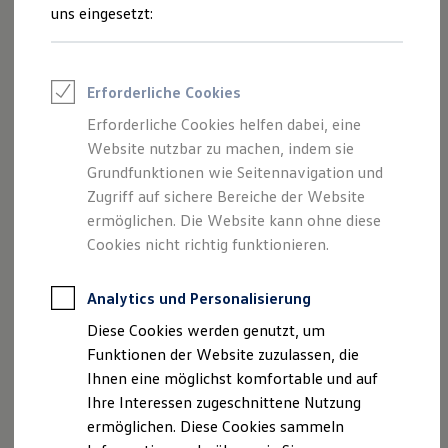
und Angeboten, die auf dieser Webseite
Feuerwehr
uns eingesetzt:
Rettungsdienste
speziell aufgeführt sind.
ONE Business ID Vorteile
Fahrzeugsuche & Marktplatz
Fahrzeugsuche
Erforderliche Cookies
Fahrzeuge online kaufen
Digitaler Marktplatz
Erforderliche Cookies helfen dabei, eine
Impressum
Kauf & Finanzierung
Website nutzbar zu machen, indem sie
Online-Fahrzeugbewertung
Aktionen & Angebote
Grundfunktionen wie Seitennavigation und
Datenschutzerklärung
E-Auto-Förderung
Zugriff auf sichere Bereiche der Website
Für Privatkunden
ermöglichen. Die Website kann ohne diese
Für Gewerbekunden
Profi Paket
Cookies nicht richtig funktionieren.
Impressum
TopDeal
Gebrauchtwagen
ProfiPartner für Gebrauchtwagen
Analytics und Personalisierung
Messink Automobile GmbH & Co. KG
Zertifizierte Gebrauchtwagen
Diese Cookies werden genutzt, um
Berliner Straße 109-111
Finanzierung
Für Privatkunden
Funktionen der Website zuzulassen, die
42929 Wermelskirchen
Für Gewerbekunden
Ihnen eine möglichst komfortable und auf
Telefon: +49 (0) 2196 / 7271-0
Leasing
Ihre Interessen zugeschnittene Nutzung
Fax: +49 (0) 2196 / 7271-45
Für Privatkunden
Für Gewerbekunden
ermöglichen. Diese Cookies sammeln
E-Mail: kontakt-vw(at)messink.de
Versicherungen & Garantien