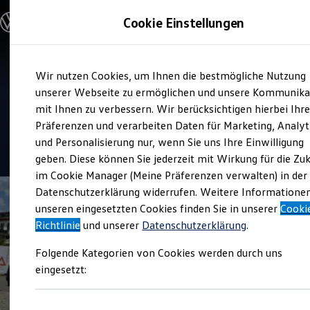
Modelle & Konfigurator
Cookie Einstellungen
Nutzfahrzeuge
Nutzfahrzeugkategorien entdecken
Modelle konfigurieren
Konfiguration laden
Zum
Zum
Modelle vergleichen
Verkauf und Service
Wir nutzen Cookies, um Ihnen die bestmögliche Nutzung
Hauptinhalt
Footer
Vorgängermodelle und Oldtimer
Volkswagen Nutzfahrzeug
springen
springen
unserer Webseite zu ermöglichen und unsere Kommunika
Vorgängermodelle
Oldtimer
mit Ihnen zu verbessern. Wir berücksichtigen hierbei Ihr
Zentrum Rosenheim
Bulli Historie
Präferenzen und verarbeiten Daten für Marketing, Analyt
Branchenlösungen & Gewerbekunden
und Personalisierung nur, wenn Sie uns Ihre Einwilligung
Umbaulösungen und Hersteller finden
4.8
|
509 Bewertungen
Auf- und Umbauten entdecken & konfigurieren
geben. Diese können Sie jederzeit mit Wirkung für die Zu
Groß- und Sonderkunden
im Cookie Manager (Meine Präferenzen verwalten) in der
Großkunden
Datenschutzerklärung widerrufen. Weitere Informatione
Kommunen & Behörden
Journalisten
unseren eingesetzten Cookies finden Sie in unserer
Cooki
Sportvereine
Richtlinie
und unserer
Datenschutzerklärung
.
Branchenlösungen
Bau & Handwerk
Folgende Kategorien von Cookies werden durch uns
Gewerbliche Personenbeförderung
Service & mobile Werkstätten
eingesetzt:
Kurier, Logistik & Handel
Kühlfahrzeuge
Feuerwehr