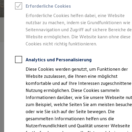
Rettungsdienste
Erforderliche Cookies
ONE Business ID Vorteile
Fahrzeugsuche & Marktplatz
Erforderliche Cookies helfen dabei, eine Website
Fahrzeugsuche
nutzbar zu machen, indem sie Grundfunktionen wie
Fahrzeuge online kaufen
Digitaler Marktplatz
Seitennavigation und Zugriff auf sichere Bereiche de
Kauf & Finanzierung
Website ermöglichen. Die Website kann ohne diese
Online-Fahrzeugbewertung
Cookies nicht richtig funktionieren.
Aktionen & Angebote
E-Auto-Förderung
Für Privatkunden
Analytics und Personalisierung
Für Gewerbekunden
Profi Paket
Diese Cookies werden genutzt, um Funktionen der
TopDeal
Verantwortlich für die Inhalte auf dieser Seite ist die Ludwig
Website zuzulassen, die Ihnen eine möglichst
Gebrauchtwagen
Wallner GmbH
(
Impressum & Rechtliches
)
ProfiPartner für Gebrauchtwagen
komfortable und auf Ihre Interessen zugeschnittene
Zertifizierte Gebrauchtwagen
Nutzung ermöglichen. Diese Cookies sammeln
Finanzierung
Informationen darüber, wie Sie unsere Webseite nu
Für Privatkunden
Unsere 
Für Gewerbekunden
zum Beispiel, welche Seiten Sie am meisten besuch
Leasing
oder wie Sie sich auf der Seite bewegen. Die
Für Privatkunden
gesammelten Informationen helfen uns die
Für Gewerbekunden
Kufsteiner Straße 72, 83026 Rosenheim
Versicherungen & Garantien
Nutzerfreundlichkeit und Qualität unserer Webseite
Garantien