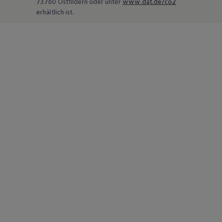
73760 Ostfildern oder unter
www.dat.de/co2
erhältlich ist.