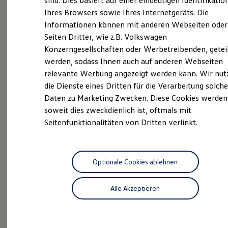
sind. Dies basiert auf einer eindeutigen Identifikatio
Digitales Bordbuch
Überblick
Ihres Browsers sowie Ihres Internetgeräts. Die
Fahrerassistenz- und Sicherheitssysteme
Informationen können mit anderen Webseiten oder
Kontrollleuchten
Kurzfahrprofile und Ölverdünnung
Seiten Dritter, wie z.B. Volkswagen
Neuwagen
Nutzfahrzeuge
Batterieverordnung
Konzerngesellschaften oder Werbetreibenden, getei
XTL-Dieselkraftstoff
Neuwagen Caddy - Multivan -
werden, sodass Ihnen auch auf anderen Webseiten
Ersatzteile und Betriebsflüssigkeiten
Original Zubehör und Lifestyle Produkte
California
relevante Werbung angezeigt werden kann. Wir nut
myVolkswagen
die Dienste eines Dritten für die Verarbeitung solche
myVolkswagen Business
ID.
Buzz
Daten zu Marketing Zwecken. Diese Cookies werden
Elektrisch & Autonom
Elektro - & Hybridfahrzeuge
Service
soweit dies zweckdienlich ist, oftmals mit
Unser Ansatz
Seitenfunktionalitäten von Dritten verlinkt.
Klimafreundlicher Strom
ServicePlus
Reichweite & Ladelösungen
Reichweitensimulator
Volkswagen Economy
Ladezeitensimulator
Service
Ladelösungen für Privatkunden
Optionale Cookies ablehnen
Ladelösungen für Gewerbekunden
ProfiPartner für
Wallbox und Ladekabel
Gebrauchtwagen
Alle Akzeptieren
Bidirektionales Laden
Förderung & Kosten der Elektrofahrzeuge
Zertifizierte
Gebrauchtwagen
Fördermöglichkeiten für Privatkunden
Fördermöglichkeiten für Gewerbekunden
Kostensimulator