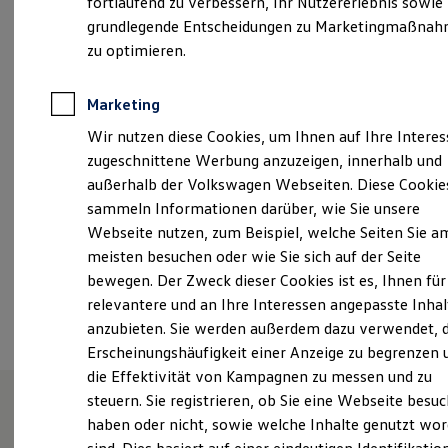
fortlaufend zu verbessern, Ihr Nutzererlebnis sowie
Montag
-
Mittwoch
08:00
-
17:30
Uhr
Kfz-Versicherung für Nutzfahrzeuge
grundlegende Entscheidungen zu Marketingmaßna
Restschuldversicherung
Donnerstag
08:00
-
18:00
Uhr
Wartungsverträge
zu optimieren.
Freitag
08:00
-
17:30
Uhr
Besitzer & Service
Reparatur & Service
Samstag
09:00
-
12:00
Uhr
Sommer-Special
Marketing
Reparatur, Pflege & Inspektion
Wir nutzen diese Cookies, um Ihnen auf Ihre Intere
Servicetermin anfragen
info@volkswagen-rosenheim.de
Service-Vorteile bei Volkswagen Nutzfahrzeuge
zugeschnittene Werbung anzuzeigen, innerhalb und
ServicePlus
außerhalb der Volkswagen Webseiten. Diese Cookie
+49 8031 21810
Economy Service
sammeln Informationen darüber, wie Sie unsere
Räder & Reifen Service
Ersatzfahrzeuge
Webseite nutzen, zum Beispiel, welche Seiten Sie a
Notdienst und Pannenhilfe
Ansprechpartner
meisten besuchen oder wie Sie sich auf der Seite
Software, Konnektivität & Apps
bewegen. Der Zweck dieser Cookies ist es, Ihnen für
California App
VW Connect für Ihren ID. Buzz
relevantere und an Ihre Interessen angepasste Inhal
Termin vereinbaren
VW Connect für Ihren Transporter/Caravelle
anzubieten. Sie werden außerdem dazu verwendet, d
VW Connect für Ihren Amarok
Erscheinungshäufigkeit einer Anzeige zu begrenzen 
VW Connect für andere Modelle
Connect Pro
die Effektivität von Kampagnen zu messen und zu
Fleet Interface Data
steuern. Sie registrieren, ob Sie eine Webseite besuc
Multistop Pathfinder
haben oder nicht, sowie welche Inhalte genutzt wo
Übersicht Software Updates
Unsere Leistungen
im
Hilfreiches für Besitzer