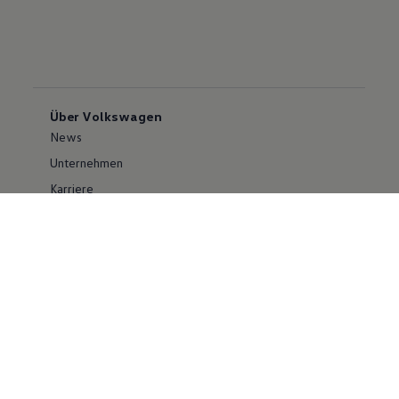
Über Volkswagen
News
Unternehmen
Karriere
Großkunden
Erklärung zur Barrierefreiheit
Konzern
Volkswagen Konzern
Investor Relations
Compliance im Konzern
Kontakt Cyber Security
Volkswagen PKW