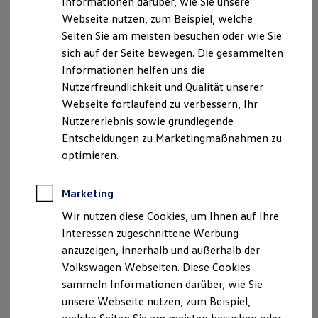
Informationen darüber, wie Sie unsere
Kfz-Versicherung für Nutzfahrzeuge
Webseite nutzen, zum Beispiel, welche
Restschuldversicherung
E-Mail:
verkauf@autohaus-lamminger.de
Wartungsverträge
Seiten Sie am meisten besuchen oder wie Sie
Besitzer & Service
sich auf der Seite bewegen. Die gesammelten
Umsatzst.-ID-Nr.: DE213270794
Reparatur & Service
Informationen helfen uns die
Sommer-Special
Registergericht: Traunstein HRA7315
Reparatur, Pflege & Inspektion
Nutzerfreundlichkeit und Qualität unserer
Servicetermin anfragen
Webseite fortlaufend zu verbessern, Ihr
Service-Vorteile bei Volkswagen Nutzfahrzeuge
Steuernummer: 105/167/40502
Nutzererlebnis sowie grundlegende
ServicePlus
Economy Service
Entscheidungen zu Marketingmaßnahmen zu
Geschäftsführer/in: Hans, Robert und Maria
Räder & Reifen Service
optimieren.
Ersatzfahrzeuge
Lamminger
Notdienst und Pannenhilfe
Software, Konnektivität & Apps
Marketing
Hinweis gemäß § 36
California App
Verbraucherstreitbeilegungsgesetz (VSBG)
VW Connect für Ihren ID. Buzz
Wir nutzen diese Cookies, um Ihnen auf Ihre
VW Connect für Ihren Transporter/Caravelle
Interessen zugeschnittene Werbung
VW Connect für Ihren Amarok
„Wir sind zur Teilnahme an einem
anzuzeigen, innerhalb und außerhalb der
VW Connect für andere Modelle
Streitbeilegungsverfahren vor einer
Connect Pro
Volkswagen Webseiten. Diese Cookies
Fleet Interface Data
Verbraucherschlichtungsstelle weder bereit noch dazu
sammeln Informationen darüber, wie Sie
Multistop Pathfinder
verpflichtet.“
unsere Webseite nutzen, zum Beispiel,
Übersicht Software Updates
Hilfreiches für Besitzer