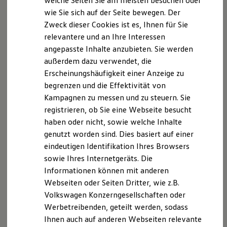
welche Seiten Sie am meisten besuchen oder
Digitales Bordbuch
wie Sie sich auf der Seite bewegen. Der
Fahrerassistenz- und Sicherheitssysteme
Datenschutzerklärung
Zweck dieser Cookies ist es, Ihnen für Sie
Kontrollleuchten
Kurzfahrprofile und Ölverdünnung
relevantere und an Ihre Interessen
Batterieverordnung
angepasste Inhalte anzubieten. Sie werden
A. Verantwortlicher
XTL-Dieselkraftstoff
außerdem dazu verwendet, die
Ersatzteile und Betriebsflüssigkeiten
Original Zubehör und Lifestyle Produkte
Wir freuen uns, dass Sie unsere Webseite der
Erscheinungshäufigkeit einer Anzeige zu
myVolkswagen
Lamminger oHG, Am Kiesfang 1,83317 Teisendorf,
begrenzen und die Effektivität von
myVolkswagen Business
hans.lamminger@autohaus-lamminger.de
Kampagnen zu messen und zu steuern. Sie
besuchen.
Elektrisch & Autonom
Elektro - & Hybridfahrzeuge
Im Folgenden informieren wir Sie über die
registrieren, ob Sie eine Webseite besucht
Unser Ansatz
Verarbeitung Ihrer personenbezogenen Daten durch
haben oder nicht, sowie welche Inhalte
Klimafreundlicher Strom
uns im Zusammenhang mit Ihrem Besuch unserer
genutzt worden sind. Dies basiert auf einer
Reichweite & Ladelösungen
Reichweitensimulator
Webseite.
eindeutigen Identifikation Ihres Browsers
Ladezeitensimulator
sowie Ihres Internetgeräts. Die
Ladelösungen für Privatkunden
B. Verarbeitung Ihrer personenbezogenen Daten
Informationen können mit anderen
Ladelösungen für Gewerbekunden
Wallbox und Ladekabel
Webseiten oder Seiten Dritter, wie z.B.
Bidirektionales Laden
Unsere Webseite bietet Ihnen verschiedene
Volkswagen Konzerngesellschaften oder
Förderung & Kosten der Elektrofahrzeuge
Angebote, die wir Ihnen in Bezug auf dabei durch uns
Werbetreibenden, geteilt werden, sodass
Fördermöglichkeiten für Privatkunden
verarbeitete personenbezogene Daten im Folgenden
Fördermöglichkeiten für Gewerbekunden
Ihnen auch auf anderen Webseiten relevante
Kostensimulator