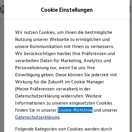
Modelle & Konfigurator
Cookie Einstellungen
Nutzfahrzeuge
Nutzfahrzeugkategorien entdecken
Modelle konfigurieren
Konfiguration laden
Zum
Zum
Modelle vergleichen
Wir nutzen Cookies, um Ihnen die bestmögliche
Hauptinhalt
Footer
Vorgängermodelle und Oldtimer
springen
springen
Nutzung unserer Webseite zu ermöglichen und
Vorgängermodelle
Oldtimer
unsere Kommunikation mit Ihnen zu verbessern.
Lamminger OHG |
Bulli Historie
Wir berücksichtigen hierbei Ihre Präferenzen und
Branchenlösungen & Gewerbekunden
verarbeiten Daten für Marketing, Analytics und
Umbaulösungen und Hersteller finden
Impressum &
Auf- und Umbauten entdecken & konfigurieren
Personalisierung nur, wenn Sie uns Ihre
Groß- und Sonderkunden
Einwilligung geben. Diese können Sie jederzeit mit
Rechtliches
Großkunden
Wirkung für die Zukunft im Cookie Manager
Kommunen & Behörden
Journalisten
(Meine Präferenzen verwalten) in der
Sportvereine
Hier finden Sie Informationen über die
Datenschutzerklärung widerrufen. Weitere
Branchenlösungen
Informationen zu unseren eingesetzten Cookies
Bau & Handwerk
Lamminger OHG als verantwortliche
Gewerbliche Personenbeförderung
finden Sie in unserer
Cookie-Richtlinie
und unserer
Anbieterin von Inhalten und Angeboten,
Service & mobile Werkstätten
Datenschutzerklärung
.
die auf dieser Webseite speziell
Kurier, Logistik & Handel
Kühlfahrzeuge
aufgeführt sind.
Folgende Kategorien von Cookies werden durch
Feuerwehr