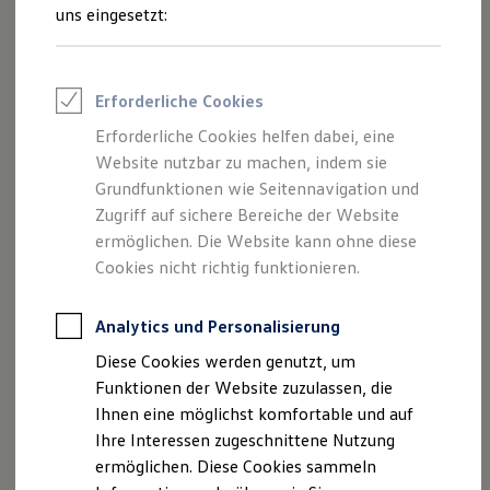
Rettungsdienste
uns eingesetzt:
ONE Business ID Vorteile
Fahrzeugsuche & Marktplatz
Fahrzeugsuche
Fahrzeuge online kaufen
Impressum
Erforderliche Cookies
Digitaler Marktplatz
Kauf & Finanzierung
Erforderliche Cookies helfen dabei, eine
Datenschutzerklärung
Online-Fahrzeugbewertung
Website nutzbar zu machen, indem sie
Aktionen & Angebote
E-Auto-Förderung
Grundfunktionen wie Seitennavigation und
Für Privatkunden
Zugriff auf sichere Bereiche der Website
Impressum
Für Gewerbekunden
ermöglichen. Die Website kann ohne diese
Profi Paket
TopDeal
Cookies nicht richtig funktionieren.
Lamminger oHG
Gebrauchtwagen
ProfiPartner für Gebrauchtwagen
Zertifizierte Gebrauchtwagen
Analytics und Personalisierung
Am Kiesfang 1
Finanzierung
Diese Cookies werden genutzt, um
Für Privatkunden
83317 Teisendorf
Für Gewerbekunden
Funktionen der Website zuzulassen, die
Leasing
Ihnen eine möglichst komfortable und auf
Für Privatkunden
Telefonnummer: 08666/320
Ihre Interessen zugeschnittene Nutzung
Für Gewerbekunden
Versicherungen & Garantien
ermöglichen. Diese Cookies sammeln
Faxnummer: 08666/6733
Garantien