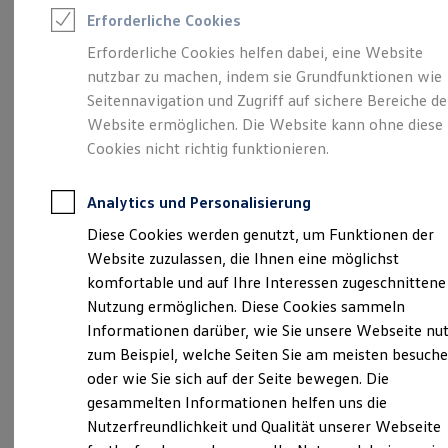
Rettungsdienste
Erforderliche Cookies
ONE Business ID Vorteile
Fahrzeugsuche & Marktplatz
Erforderliche Cookies helfen dabei, eine Website
Fahrzeugsuche
Unsere 
nutzbar zu machen, indem sie Grundfunktionen wie
Fahrzeuge online kaufen
Digitaler Marktplatz
Seitennavigation und Zugriff auf sichere Bereiche de
Kauf & Finanzierung
Website ermöglichen. Die Website kann ohne diese
Online-Fahrzeugbewertung
Weseler Straße 485, 48163 Münster
Cookies nicht richtig funktionieren.
Aktionen & Angebote
E-Auto-Förderung
Montag
Für Privatkunden
-
Freitag
07:00
-
18:30
Uhr
Analytics und Personalisierung
Für Gewerbekunden
Samstag
09:00
-
13:00
Uhr
Profi Paket
Diese Cookies werden genutzt, um Funktionen der
TopDeal
Website zuzulassen, die Ihnen eine möglichst
Gebrauchtwagen
info-kms@knubel.de
ProfiPartner für Gebrauchtwagen
komfortable und auf Ihre Interessen zugeschnittene
Zertifizierte Gebrauchtwagen
Nutzung ermöglichen. Diese Cookies sammeln
+49 251 97131200
Finanzierung
Informationen darüber, wie Sie unsere Webseite nu
Für Privatkunden
Für Gewerbekunden
zum Beispiel, welche Seiten Sie am meisten besuch
Leasing
Ansprechpartner
oder wie Sie sich auf der Seite bewegen. Die
Für Privatkunden
gesammelten Informationen helfen uns die
Für Gewerbekunden
Versicherungen & Garantien
Nutzerfreundlichkeit und Qualität unserer Webseite
Termin vereinbaren
Garantien