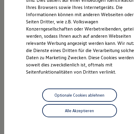
sind. Dies basiert auf einer eindeutigen Identifikatio
Besuch!
Digitales Bordbuch
Ihres Browsers sowie Ihres Internetgeräts. Die
Fahrerassistenz- und Sicherheitssysteme
Informationen können mit anderen Webseiten oder
Kontrollleuchten
Das sind unsere Leistungen
Kurzfahrprofile und Ölverdünnung
Seiten Dritter, wie z.B. Volkswagen
Batterieverordnung
Konzerngesellschaften oder Werbetreibenden, getei
XTL-Dieselkraftstoff
Neuwagen
Nutzfahrzeuge
werden, sodass Ihnen auch auf anderen Webseiten
Ersatzteile und Betriebsflüssigkeiten
Original Zubehör und Lifestyle Produkte
relevante Werbung angezeigt werden kann. Wir nut
Neuwagen Caddy - Multivan -
myVolkswagen
die Dienste eines Dritten für die Verarbeitung solche
California
myVolkswagen Business
Daten zu Marketing Zwecken. Diese Cookies werden
Elektrisch & Autonom
ID.
Buzz
Elektro - & Hybridfahrzeuge
soweit dies zweckdienlich ist, oftmals mit
Unser Ansatz
Seitenfunktionalitäten von Dritten verlinkt.
Service
Klimafreundlicher Strom
Reichweite & Ladelösungen
ServicePlus
Reichweitensimulator
Ladezeitensimulator
Volkswagen Economy
Ladelösungen für Privatkunden
Optionale Cookies ablehnen
Service
Ladelösungen für Gewerbekunden
Wallbox und Ladekabel
Alle Akzeptieren
Zertifizierte
Bidirektionales Laden
Gebrauchtwagen
Förderung & Kosten der Elektrofahrzeuge
Fördermöglichkeiten für Privatkunden
Fördermöglichkeiten für Gewerbekunden
Kostensimulator