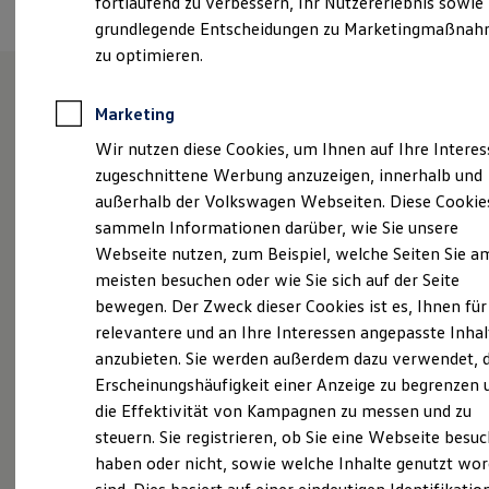
fortlaufend zu verbessern, Ihr Nutzererlebnis sowie
Kfz-Versicherung für Nutzfahrzeuge
grundlegende Entscheidungen zu Marketingmaßna
Restschuldversicherung
Wartungsverträge
zu optimieren.
Besitzer & Service
Reparatur & Service
Sommer-Special
Marketing
Knubel in Münster Süd.
Reparatur, Pflege & Inspektion
Wir nutzen diese Cookies, um Ihnen auf Ihre Intere
Servicetermin anfragen
Service-Vorteile bei Volkswagen Nutzfahrzeuge
zugeschnittene Werbung anzuzeigen, innerhalb und
ServicePlus
außerhalb der Volkswagen Webseiten. Diese Cookie
Versprochen ist versprochen. Schon seit mehr als
Economy Service
sammeln Informationen darüber, wie Sie unsere
Räder & Reifen Service
135 Jahren überzeugt Knubel als Mobilitätspartner
Ersatzfahrzeuge
Webseite nutzen, zum Beispiel, welche Seiten Sie a
mit Standorten in Münster und im Münsterland. Am
Notdienst und Pannenhilfe
meisten besuchen oder wie Sie sich auf der Seite
Standort Münster Süd hat sich viel getan. Das
Software, Konnektivität & Apps
bewegen. Der Zweck dieser Cookies ist es, Ihnen für
California App
Volkswagen Nutzfahrzeuge Zentrum ist in die
VW Connect für Ihren ID. Buzz
relevantere und an Ihre Interessen angepasste Inhal
neugebaute Ausstellungshalle umgezogen und
VW Connect für Ihren Transporter/Caravelle
anzubieten. Sie werden außerdem dazu verwendet, d
präsentiert die neusten Volkswagen in einem
VW Connect für Ihren Amarok
Erscheinungshäufigkeit einer Anzeige zu begrenzen 
VW Connect für andere Modelle
modernen Umfeld. Zum Standort Münster Süd finden
Connect Pro
die Effektivität von Kampagnen zu messen und zu
Sie hier die wichtigsten Infos, wie beispielsweise die
Fleet Interface Data
steuern. Sie registrieren, ob Sie eine Webseite besuc
Öffnungszeiten, den Standort, unser Team oder
Multistop Pathfinder
haben oder nicht, sowie welche Inhalte genutzt wo
Übersicht Software Updates
unsere Social Media Kanäle. Wir freuen uns auf Ihren
Hilfreiches für Besitzer