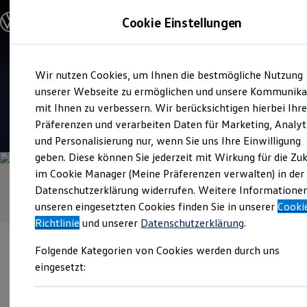
Modelle & Konfigurator
Cookie Einstellungen
Nutzfahrzeuge
Nutzfahrzeugkategorien entdecken
Modelle konfigurieren
Konfiguration laden
Zum
Zum
Modelle vergleichen
Verkauf und Service
Wir nutzen Cookies, um Ihnen die bestmögliche Nutzung
Hauptinhalt
Footer
Vorgängermodelle und Oldtimer
Knubel in Münster Süd
springen
springen
unserer Webseite zu ermöglichen und unsere Kommunika
Vorgängermodelle
Oldtimer
mit Ihnen zu verbessern. Wir berücksichtigen hierbei Ihr
Bulli Historie
4.2
|
145 Bewertungen
Präferenzen und verarbeiten Daten für Marketing, Analyt
Branchenlösungen & Gewerbekunden
und Personalisierung nur, wenn Sie uns Ihre Einwilligung
Umbaulösungen und Hersteller finden
Auf- und Umbauten entdecken & konfigurieren
geben. Diese können Sie jederzeit mit Wirkung für die Zu
Groß- und Sonderkunden
im Cookie Manager (Meine Präferenzen verwalten) in der
Großkunden
Datenschutzerklärung widerrufen. Weitere Informatione
Kommunen & Behörden
Journalisten
unseren eingesetzten Cookies finden Sie in unserer
Cooki
Sportvereine
Richtlinie
und unserer
Datenschutzerklärung
.
Branchenlösungen
Bau & Handwerk
Folgende Kategorien von Cookies werden durch uns
Gewerbliche Personenbeförderung
Service & mobile Werkstätten
eingesetzt:
Kurier, Logistik & Handel
Kühlfahrzeuge
Verantwortlich für die Inhalte auf dieser Seite ist die Knubel GmbH
Feuerwehr
& Co. KG, Betrieb Münster Süd
(
Impressum & Rechtliches
)