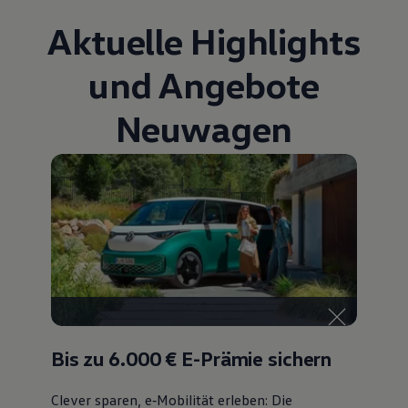
Bulli Magazin
Aktuelle Highlights
Fahrzeugabholung ab Werk
Uptime
und Angebote
Neuwagen
Bis zu 6.000 €
E-Prämie sichern
Clever sparen, e‑Mobilität erleben: Die