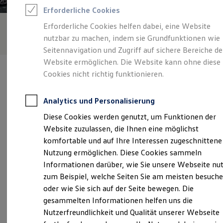
Feuerwehr
Erforderliche Cookies
Rettungsdienste
ONE Business ID Vorteile
Erforderliche Cookies helfen dabei, eine Website
Fahrzeugsuche & Marktplatz
nutzbar zu machen, indem sie Grundfunktionen wie
Fahrzeugsuche
Fahrzeuge online kaufen
Seitennavigation und Zugriff auf sichere Bereiche de
Digitaler Marktplatz
Website ermöglichen. Die Website kann ohne diese
Kauf & Finanzierung
Cookies nicht richtig funktionieren.
Online-Fahrzeugbewertung
Aktionen & Angebote
E-Auto-Förderung
Analytics und Personalisierung
Für Privatkunden
Verantwortlich für die Inhalte auf dieser Seite ist die Karl Thiel
Für Gewerbekunden
Diese Cookies werden genutzt, um Funktionen der
GmbH - Co.KG
(
Impressum & Rechtliches
)
Profi Paket
Website zuzulassen, die Ihnen eine möglichst
TopDeal
Gebrauchtwagen
komfortable und auf Ihre Interessen zugeschnittene
ProfiPartner für Gebrauchtwagen
Unsere 
Nutzung ermöglichen. Diese Cookies sammeln
Zertifizierte Gebrauchtwagen
Informationen darüber, wie Sie unsere Webseite nu
Finanzierung
Für Privatkunden
zum Beispiel, welche Seiten Sie am meisten besuch
Für Gewerbekunden
Detmolder Straße 73, 33100 Paderborn
oder wie Sie sich auf der Seite bewegen. Die
Leasing
gesammelten Informationen helfen uns die
Für Privatkunden
Montag
-
Freitag
08:00
-
18:00
Uhr
Für Gewerbekunden
Nutzerfreundlichkeit und Qualität unserer Webseite
Versicherungen & Garantien