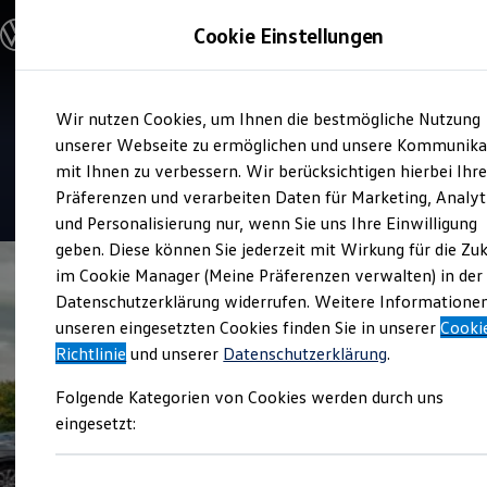
Modelle & Konfigurator
Cookie Einstellungen
Nutzfahrzeuge
Nutzfahrzeugkategorien entdecken
Modelle konfigurieren
Konfiguration laden
Zum
Zum
Modelle vergleichen
Verkauf und Service
Wir nutzen Cookies, um Ihnen die bestmögliche Nutzung
Hauptinhalt
Footer
Vorgängermodelle und Oldtimer
Karl Thiel Nutzfahrzeuge
springen
springen
unserer Webseite zu ermöglichen und unsere Kommunika
Vorgängermodelle
Oldtimer
mit Ihnen zu verbessern. Wir berücksichtigen hierbei Ihr
Bulli Historie
4.7
|
82 Bewertungen
Präferenzen und verarbeiten Daten für Marketing, Analyt
Branchenlösungen & Gewerbekunden
und Personalisierung nur, wenn Sie uns Ihre Einwilligung
Umbaulösungen und Hersteller finden
Auf- und Umbauten entdecken & konfigurieren
geben. Diese können Sie jederzeit mit Wirkung für die Zu
Groß- und Sonderkunden
im Cookie Manager (Meine Präferenzen verwalten) in der
Großkunden
Datenschutzerklärung widerrufen. Weitere Informatione
Kommunen & Behörden
Journalisten
unseren eingesetzten Cookies finden Sie in unserer
Cooki
Sportvereine
Richtlinie
und unserer
Datenschutzerklärung
.
Branchenlösungen
Bau & Handwerk
Folgende Kategorien von Cookies werden durch uns
Gewerbliche Personenbeförderung
Service & mobile Werkstätten
eingesetzt:
Kurier, Logistik & Handel
Menschen mit Behinderung
Kühlfahrzeuge