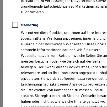
fortlaufend zu verbessern, Ihr Nutzererlebnis sowie
Samstag
09:00
-
13:00
Uhr
Garantien
grundlegende Entscheidungen zu Marketingmaßna
Kfz-Versicherung für Nutzfahrzeuge
Restschuldversicherung
zu optimieren.
paderborn@thiel-gruppe.de
Wartungsverträge
Besitzer & Service
+49 5251 5040
Reparatur & Service
Marketing
Sommer-Special
Wir nutzen diese Cookies, um Ihnen auf Ihre Intere
Reparatur, Pflege & Inspektion
Servicetermin anfragen
Ansprechpartner
zugeschnittene Werbung anzuzeigen, innerhalb und
Service-Vorteile bei Volkswagen Nutzfahrzeuge
außerhalb der Volkswagen Webseiten. Diese Cookie
ServicePlus
sammeln Informationen darüber, wie Sie unsere
Economy Service
Termin vereinbaren
Räder & Reifen Service
Webseite nutzen, zum Beispiel, welche Seiten Sie a
Ersatzfahrzeuge
meisten besuchen oder wie Sie sich auf der Seite
Notdienst und Pannenhilfe
bewegen. Der Zweck dieser Cookies ist es, Ihnen für
Software, Konnektivität & Apps
California App
relevantere und an Ihre Interessen angepasste Inhal
VW Connect für Ihren ID. Buzz
anzubieten. Sie werden außerdem dazu verwendet, d
VW Connect für Ihren Transporter/Caravelle
Unsere Leistungen
im
Erscheinungshäufigkeit einer Anzeige zu begrenzen 
VW Connect für Ihren Amarok
VW Connect für andere Modelle
die Effektivität von Kampagnen zu messen und zu
Überblick
Connect Pro
steuern. Sie registrieren, ob Sie eine Webseite besuc
Fleet Interface Data
haben oder nicht, sowie welche Inhalte genutzt wo
Multistop Pathfinder
Neuwagen
Nutzfahrzeuge
Übersicht Software Updates