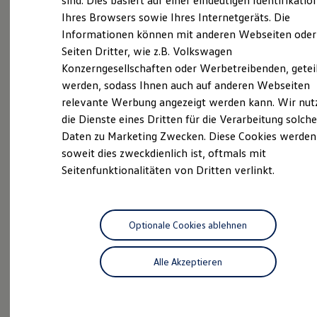
sind. Dies basiert auf einer eindeutigen Identifikatio
Hilfreiches für Besitzer
Ihres Browsers sowie Ihres Internetgeräts. Die
Neuwagen Caddy - Multivan -
Digitales Bordbuch
Informationen können mit anderen Webseiten oder
Fahrerassistenz- und Sicherheitssysteme
California
Kontrollleuchten
Seiten Dritter, wie z.B. Volkswagen
Kurzfahrprofile und Ölverdünnung
ID.
Buzz
Konzerngesellschaften oder Werbetreibenden, getei
Batterieverordnung
werden, sodass Ihnen auch auf anderen Webseiten
XTL-Dieselkraftstoff
Service
Ersatzteile und Betriebsflüssigkeiten
relevante Werbung angezeigt werden kann. Wir nut
Original Zubehör und Lifestyle Produkte
ServicePlus
die Dienste eines Dritten für die Verarbeitung solche
myVolkswagen
Daten zu Marketing Zwecken. Diese Cookies werden
myVolkswagen Business
Volkswagen Economy
Elektrisch & Autonom
soweit dies zweckdienlich ist, oftmals mit
Service
Elektro - & Hybridfahrzeuge
Seitenfunktionalitäten von Dritten verlinkt.
Unser Ansatz
Klimafreundlicher Strom
Reichweite & Ladelösungen
Reichweitensimulator
Ladezeitensimulator
Optionale Cookies ablehnen
Ladelösungen für Privatkunden
Probefahrt
Ladelösungen für Gewerbekunden
Alle Akzeptieren
Wallbox und Ladekabel
Bidirektionales Laden
Förderung & Kosten der Elektrofahrzeuge
Fördermöglichkeiten für Privatkunden
Fördermöglichkeiten für Gewerbekunden