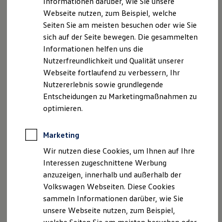
Informationen darüber, wie Sie unsere
Kfz-Versicherung für Nutzfahrzeuge
Webseite nutzen, zum Beispiel, welche
Restschuldversicherung
Faxnummer: 0841-920806
Wartungsverträge
Seiten Sie am meisten besuchen oder wie Sie
Besitzer & Service
sich auf der Seite bewegen. Die gesammelten
E-Mail:
service@ah-diekow.de
Reparatur & Service
Informationen helfen uns die
Sommer-Special
Reparatur, Pflege & Inspektion
Nutzerfreundlichkeit und Qualität unserer
Umsatzst.-ID-Nr.: DE152925372
Servicetermin anfragen
Webseite fortlaufend zu verbessern, Ihr
Service-Vorteile bei Volkswagen Nutzfahrzeuge
Registergericht: Amtsgericht Ingolstadt HRB 116
Nutzererlebnis sowie grundlegende
ServicePlus
Economy Service
Entscheidungen zu Marketingmaßnahmen zu
Räder & Reifen Service
Steuer-Nr.: 124/165/00108
optimieren.
Ersatzfahrzeuge
Notdienst und Pannenhilfe
Geschäftsführerin: Susanne Hanschke
Software, Konnektivität & Apps
Marketing
California App
Hinweis gemäß § 36
VW Connect für Ihren ID. Buzz
Wir nutzen diese Cookies, um Ihnen auf Ihre
VW Connect für Ihren Transporter/Caravelle
Verbraucherstreitbeilegungsgesetz (VSBG)
Interessen zugeschnittene Werbung
VW Connect für Ihren Amarok
anzuzeigen, innerhalb und außerhalb der
VW Connect für andere Modelle
„Wir sind zur Teilnahme an einem
Connect Pro
Volkswagen Webseiten. Diese Cookies
Fleet Interface Data
Streitbeilegungsverfahren vor einer
sammeln Informationen darüber, wie Sie
Multistop Pathfinder
Verbraucherschlichtungsstelle weder bereit noch dazu
unsere Webseite nutzen, zum Beispiel,
Übersicht Software Updates
verpflichtet.“
Hilfreiches für Besitzer