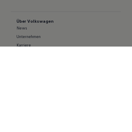
Über Volkswagen
News
Unternehmen
Karriere
Großkunden
Erklärung zur Barrierefreiheit
Konzern
Volkswagen Konzern
Investor Relations
Compliance im Konzern
Kontakt Cyber Security
Volkswagen PKW
Social Media
Facebook
Instagram