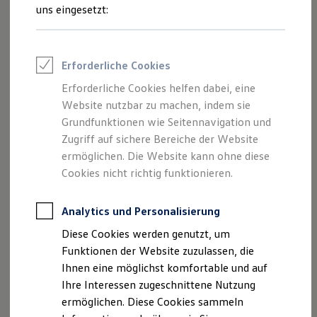
und Angeboten, die auf dieser Webseite
Rettungsdienste
uns eingesetzt:
ONE Business ID Vorteile
speziell aufgeführt sind.
Fahrzeugsuche & Marktplatz
Fahrzeugsuche
Fahrzeuge online kaufen
Erforderliche Cookies
Digitaler Marktplatz
Kauf & Finanzierung
Erforderliche Cookies helfen dabei, eine
Impressum
Online-Fahrzeugbewertung
Website nutzbar zu machen, indem sie
Aktionen & Angebote
E-Auto-Förderung
Grundfunktionen wie Seitennavigation und
Datenschutzerklärung
Für Privatkunden
Zugriff auf sichere Bereiche der Website
Für Gewerbekunden
ermöglichen. Die Website kann ohne diese
Profi Paket
TopDeal
Cookies nicht richtig funktionieren.
Impressum
Gebrauchtwagen
ProfiPartner für Gebrauchtwagen
Zertifizierte Gebrauchtwagen
Analytics und Personalisierung
K. Heinz Diekow GmbH & Co. KG
Finanzierung
Diese Cookies werden genutzt, um
Für Privatkunden
Friedrich-Ebert-Str. 66
Für Gewerbekunden
Funktionen der Website zuzulassen, die
Leasing
Ihnen eine möglichst komfortable und auf
Für Privatkunden
85055 Ingolstadt
Ihre Interessen zugeschnittene Nutzung
Für Gewerbekunden
Versicherungen & Garantien
ermöglichen. Diese Cookies sammeln
Telefonnummer: 0841-954600
Garantien