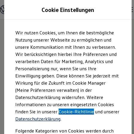
Modelle & Konfigurator
Cookie Einstellungen
Nutzfahrzeuge
Nutzfahrzeugkategorien entdecken
Modelle konfigurieren
Konfiguration laden
Zum
Zum
Modelle vergleichen
Wir nutzen Cookies, um Ihnen die bestmögliche
Hauptinhalt
Footer
Vorgängermodelle und Oldtimer
springen
springen
Nutzung unserer Webseite zu ermöglichen und
Vorgängermodelle
Oldtimer
unsere Kommunikation mit Ihnen zu verbessern.
Karl-Heinz Diekow
Bulli Historie
Wir berücksichtigen hierbei Ihre Präferenzen und
Branchenlösungen & Gewerbekunden
verarbeiten Daten für Marketing, Analytics und
Umbaulösungen und Hersteller finden
GmbH & Co. KG |
Auf- und Umbauten entdecken & konfigurieren
Personalisierung nur, wenn Sie uns Ihre
Groß- und Sonderkunden
Einwilligung geben. Diese können Sie jederzeit mit
Impressum &
Großkunden
Wirkung für die Zukunft im Cookie Manager
Kommunen & Behörden
Journalisten
(Meine Präferenzen verwalten) in der
Rechtliches
Sportvereine
Datenschutzerklärung widerrufen. Weitere
Branchenlösungen
Informationen zu unseren eingesetzten Cookies
Bau & Handwerk
Gewerbliche Personenbeförderung
Hier finden Sie Informationen über die
finden Sie in unserer
Cookie-Richtlinie
und unserer
Service & mobile Werkstätten
Datenschutzerklärung
.
Karl-Heinz Diekow GmbH & Co. KG als
Kurier, Logistik & Handel
Kühlfahrzeuge
verantwortliche Anbieterin von Inhalten
Folgende Kategorien von Cookies werden durch
Feuerwehr