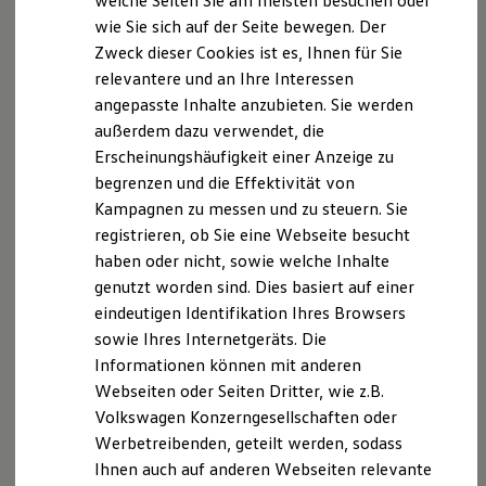
welche Seiten Sie am meisten besuchen oder
Digitales Bordbuch
wie Sie sich auf der Seite bewegen. Der
Fahrerassistenz- und Sicherheitssysteme
Zweck dieser Cookies ist es, Ihnen für Sie
Kontrollleuchten
Kurzfahrprofile und Ölverdünnung
Datenschutzerklärung
relevantere und an Ihre Interessen
Batterieverordnung
angepasste Inhalte anzubieten. Sie werden
XTL-Dieselkraftstoff
außerdem dazu verwendet, die
Ersatzteile und Betriebsflüssigkeiten
A. Verantwortlicher
Original Zubehör und Lifestyle Produkte
Erscheinungshäufigkeit einer Anzeige zu
myVolkswagen
Wir freuen uns, dass Sie unsere Webseite der
begrenzen und die Effektivität von
K. Heinz
myVolkswagen Business
Diekow GmbH & Co. KG
Kampagnen zu messen und zu steuern. Sie
,
Friedrich-Ebert-Straße 66
Elektrisch & Autonom
Elektro - & Hybridfahrzeuge
,
85055 Ingolstadt
registrieren, ob Sie eine Webseite besucht
,
service@ah-diekow.de
Unser Ansatz
besuchen. Im Folgenden informieren wir Sie über die
haben oder nicht, sowie welche Inhalte
Klimafreundlicher Strom
Verarbeitung Ihrer personenbezogenen Daten durch
genutzt worden sind. Dies basiert auf einer
Reichweite & Ladelösungen
Reichweitensimulator
uns im Zusammenhang mit Ihrem Besuch unserer
eindeutigen Identifikation Ihres Browsers
Ladezeitensimulator
Webseite.
sowie Ihres Internetgeräts. Die
Ladelösungen für Privatkunden
Informationen können mit anderen
Ladelösungen für Gewerbekunden
Wallbox und Ladekabel
Webseiten oder Seiten Dritter, wie z.B.
B. Verarbeitung Ihrer personenbezogenen Daten
Bidirektionales Laden
Volkswagen Konzerngesellschaften oder
Förderung & Kosten der Elektrofahrzeuge
Unsere Webseite bietet Ihnen verschiedene
Werbetreibenden, geteilt werden, sodass
Fördermöglichkeiten für Privatkunden
Angebote, die wir Ihnen in Bezug auf dabei durch uns
Fördermöglichkeiten für Gewerbekunden
Ihnen auch auf anderen Webseiten relevante
Kostensimulator