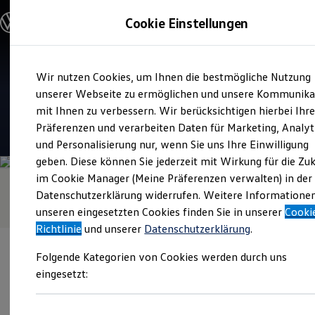
Modelle & Konfigurator
Cookie Einstellungen
Nutzfahrzeuge
Nutzfahrzeugkategorien entdecken
Modelle konfigurieren
Konfiguration laden
Zum
Zum
Modelle vergleichen
Verkauf und Service
Wir nutzen Cookies, um Ihnen die bestmögliche Nutzung
Hauptinhalt
Footer
Vorgängermodelle und Oldtimer
Hermann Klein
springen
springen
unserer Webseite zu ermöglichen und unsere Kommunika
Vorgängermodelle
Oldtimer
mit Ihnen zu verbessern. Wir berücksichtigen hierbei Ihr
Bulli Historie
4.8
|
248 Bewertungen
Präferenzen und verarbeiten Daten für Marketing, Analyt
Branchenlösungen & Gewerbekunden
und Personalisierung nur, wenn Sie uns Ihre Einwilligung
Umbaulösungen und Hersteller finden
Auf- und Umbauten entdecken & konfigurieren
geben. Diese können Sie jederzeit mit Wirkung für die Zu
Groß- und Sonderkunden
im Cookie Manager (Meine Präferenzen verwalten) in der
Großkunden
Datenschutzerklärung widerrufen. Weitere Informatione
Kommunen & Behörden
Journalisten
unseren eingesetzten Cookies finden Sie in unserer
Cooki
Sportvereine
Richtlinie
und unserer
Datenschutzerklärung
.
Branchenlösungen
Bau & Handwerk
Folgende Kategorien von Cookies werden durch uns
Gewerbliche Personenbeförderung
Service & mobile Werkstätten
eingesetzt:
Kurier, Logistik & Handel
Menschen mit Behinderung
Verantwortlich für die Inhalte auf dieser Seite ist die Hermann
Kühlfahrzeuge
Klein GmbH - Co. KG
(
Impressum & Rechtliches
)