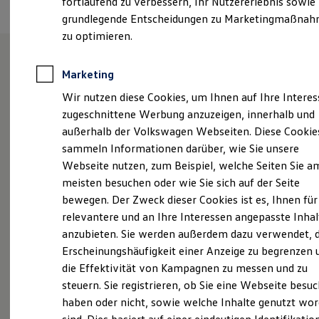
fortlaufend zu verbessern, Ihr Nutzererlebnis sowie
Garantien
grundlegende Entscheidungen zu Marketingmaßna
Kfz-Versicherung für Nutzfahrzeuge
Restschuldversicherung
zu optimieren.
Wartungsverträge
Besitzer & Service
Reparatur & Service
Marketing
Unsere Leistungen
im
Sommer-Special
Wir nutzen diese Cookies, um Ihnen auf Ihre Intere
Reparatur, Pflege & Inspektion
Überblick
Servicetermin anfragen
zugeschnittene Werbung anzuzeigen, innerhalb und
Service-Vorteile bei Volkswagen Nutzfahrzeuge
außerhalb der Volkswagen Webseiten. Diese Cookie
ServicePlus
Neuwagen
Nutzfahrzeuge
sammeln Informationen darüber, wie Sie unsere
Economy Service
Räder & Reifen Service
Webseite nutzen, zum Beispiel, welche Seiten Sie a
Neuwagen Caddy - Multivan -
Ersatzfahrzeuge
meisten besuchen oder wie Sie sich auf der Seite
Notdienst und Pannenhilfe
California
bewegen. Der Zweck dieser Cookies ist es, Ihnen für
Software, Konnektivität & Apps
California App
ID.
Buzz
relevantere und an Ihre Interessen angepasste Inhal
VW Connect für Ihren ID. Buzz
anzubieten. Sie werden außerdem dazu verwendet, d
VW Connect für Ihren Transporter/Caravelle
Service
Erscheinungshäufigkeit einer Anzeige zu begrenzen 
VW Connect für Ihren Amarok
VW Connect für andere Modelle
ServicePlus
die Effektivität von Kampagnen zu messen und zu
Connect Pro
steuern. Sie registrieren, ob Sie eine Webseite besuc
Fleet Interface Data
Volkswagen Economy
haben oder nicht, sowie welche Inhalte genutzt wo
Multistop Pathfinder
Service
Übersicht Software Updates