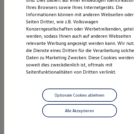
sind. Dies basiert auf einer eindeutigen Identifikatio
Hilfreiches für Besitzer
KEP
Service
Ihres Browsers sowie Ihres Internetgeräts. Die
Digitales Bordbuch
Informationen können mit anderen Webseiten oder
Fahrerassistenz- und Sicherheitssysteme
Kontrollleuchten
Seiten Dritter, wie z.B. Volkswagen
Kurzfahrprofile und Ölverdünnung
Konzerngesellschaften oder Werbetreibenden, getei
Batterieverordnung
werden, sodass Ihnen auch auf anderen Webseiten
XTL-Dieselkraftstoff
Ersatzteile und Betriebsflüssigkeiten
relevante Werbung angezeigt werden kann. Wir nut
Probefahrt
Original Zubehör und Lifestyle Produkte
die Dienste eines Dritten für die Verarbeitung solche
myVolkswagen
Daten zu Marketing Zwecken. Diese Cookies werden
myVolkswagen Business
Elektrisch & Autonom
soweit dies zweckdienlich ist, oftmals mit
Elektro - & Hybridfahrzeuge
Seitenfunktionalitäten von Dritten verlinkt.
Unser Ansatz
Beratung
Klimafreundlicher Strom
Reichweite & Ladelösungen
Reichweitensimulator
Ladezeitensimulator
Optionale Cookies ablehnen
Ladelösungen für Privatkunden
Ladelösungen für Gewerbekunden
Alle Akzeptieren
Angebote
Wallbox und Ladekabel
Bidirektionales Laden
Förderung & Kosten der Elektrofahrzeuge
Fördermöglichkeiten für Privatkunden
Fördermöglichkeiten für Gewerbekunden