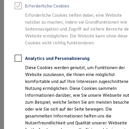
Feuerwehr
Erforderliche Cookies
Rettungsdienste
ONE Business ID Vorteile
Erforderliche Cookies helfen dabei, eine Website
Fahrzeugsuche & Marktplatz
Unsere 
nutzbar zu machen, indem sie Grundfunktionen wie
Fahrzeugsuche
Fahrzeuge online kaufen
Seitennavigation und Zugriff auf sichere Bereiche de
Digitaler Marktplatz
Website ermöglichen. Die Website kann ohne diese
Kauf & Finanzierung
Niedervellmarsche Straße 25 A, 34233 Fuldatal
Cookies nicht richtig funktionieren.
Online-Fahrzeugbewertung
Aktionen & Angebote
Montag
E-Auto-Förderung
-
Freitag
06:00
-
18:00
Uhr
Analytics und Personalisierung
Für Privatkunden
Samstag
08:00
-
12:00
Uhr
Für Gewerbekunden
Diese Cookies werden genutzt, um Funktionen der
Profi Paket
Website zuzulassen, die Ihnen eine möglichst
TopDeal
info@autohaus-klein.de
Gebrauchtwagen
komfortable und auf Ihre Interessen zugeschnittene
ProfiPartner für Gebrauchtwagen
Nutzung ermöglichen. Diese Cookies sammeln
+49 561 81030
Zertifizierte Gebrauchtwagen
Informationen darüber, wie Sie unsere Webseite nu
Finanzierung
Für Privatkunden
zum Beispiel, welche Seiten Sie am meisten besuch
Für Gewerbekunden
Ansprechpartner
oder wie Sie sich auf der Seite bewegen. Die
Leasing
gesammelten Informationen helfen uns die
Für Privatkunden
Für Gewerbekunden
Nutzerfreundlichkeit und Qualität unserer Webseite
Termin vereinbaren
Versicherungen & Garantien