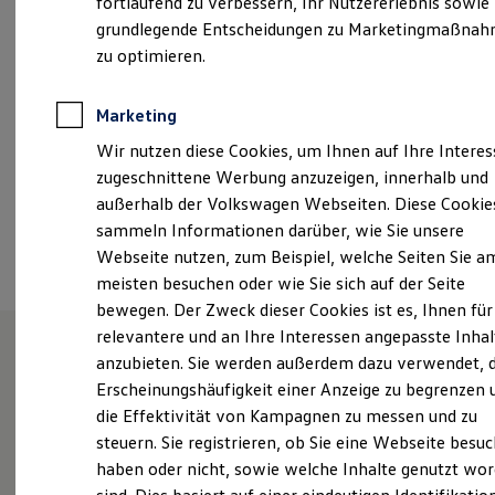
fortlaufend zu verbessern, Ihr Nutzererlebnis sowie
Samstag
09:00
-
13:00
Uhr
Garantien
grundlegende Entscheidungen zu Marketingmaßna
Kfz-Versicherung für Nutzfahrzeuge
Restschuldversicherung
zu optimieren.
vw-fellbach@hahn-automobile.de
Wartungsverträge
Besitzer & Service
+49 711 577710
Reparatur & Service
Marketing
Sommer-Special
Wir nutzen diese Cookies, um Ihnen auf Ihre Intere
Reparatur, Pflege & Inspektion
Servicetermin anfragen
Ansprechpartner
zugeschnittene Werbung anzuzeigen, innerhalb und
Service-Vorteile bei Volkswagen Nutzfahrzeuge
außerhalb der Volkswagen Webseiten. Diese Cookie
ServicePlus
sammeln Informationen darüber, wie Sie unsere
Economy Service
Termin vereinbaren
Räder & Reifen Service
Webseite nutzen, zum Beispiel, welche Seiten Sie a
Ersatzfahrzeuge
meisten besuchen oder wie Sie sich auf der Seite
Notdienst und Pannenhilfe
bewegen. Der Zweck dieser Cookies ist es, Ihnen für
Software, Konnektivität & Apps
California App
relevantere und an Ihre Interessen angepasste Inhal
VW Connect für Ihren ID. Buzz
anzubieten. Sie werden außerdem dazu verwendet, d
VW Connect für Ihren Transporter/Caravelle
Herzlich willkommen bei
Erscheinungshäufigkeit einer Anzeige zu begrenzen 
VW Connect für Ihren Amarok
VW Connect für andere Modelle
die Effektivität von Kampagnen zu messen und zu
Hahn
Connect Pro
steuern. Sie registrieren, ob Sie eine Webseite besuc
Fleet Interface Data
haben oder nicht, sowie welche Inhalte genutzt wo
Multistop Pathfinder
Übersicht Software Updates