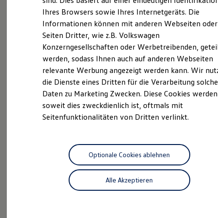
sind. Dies basiert auf einer eindeutigen Identifikatio
Als schwäbische Unternehmerfamilie mit über 100
Hilfreiches für Besitzer
Ihres Browsers sowie Ihres Internetgeräts. Die
Digitales Bordbuch
Jahren Erfahrung wissen wir, wie wichtig es ist,
Informationen können mit anderen Webseiten oder
Fahrerassistenz- und Sicherheitssysteme
Tradition mit Innovation zu verbinden. An unseren 15
Kontrollleuchten
Seiten Dritter, wie z.B. Volkswagen
Volkswagen Nutzfahrzeuge Standorten in der Region
Kurzfahrprofile und Ölverdünnung
Konzerngesellschaften oder Werbetreibenden, getei
Batterieverordnung
bieten wir Ihnen den perfekten Service rund um die
werden, sodass Ihnen auch auf anderen Webseiten
XTL-Dieselkraftstoff
Marke Volkswagen Nutzfahrzeuge – immer mit dem
Ersatzteile und Betriebsflüssigkeiten
relevante Werbung angezeigt werden kann. Wir nut
Anspruch, Ihre Erwartungen zu übertreffen.
Original Zubehör und Lifestyle Produkte
die Dienste eines Dritten für die Verarbeitung solche
myVolkswagen
Überzeugen Sie sich selbst und besuchen Sie unseren
Daten zu Marketing Zwecken. Diese Cookies werden
myVolkswagen Business
Volkswagen Nutzfahrzeuge Standort Fellbach. Wir
Elektrisch & Autonom
soweit dies zweckdienlich ist, oftmals mit
freuen uns auf Sie!
Elektro - & Hybridfahrzeuge
Seitenfunktionalitäten von Dritten verlinkt.
Unser Ansatz
Klimafreundlicher Strom
Das sind unsere Leistungen
Reichweite & Ladelösungen
Reichweitensimulator
Ladezeitensimulator
Optionale Cookies ablehnen
Neuwagen
Nutzfahrzeuge
Ladelösungen für Privatkunden
Ladelösungen für Gewerbekunden
Neuwagen Caddy - Multivan -
Alle Akzeptieren
Wallbox und Ladekabel
California
Bidirektionales Laden
Förderung & Kosten der Elektrofahrzeuge
ID.
Buzz
Fördermöglichkeiten für Privatkunden
Fördermöglichkeiten für Gewerbekunden