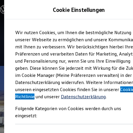
Modelle & Konfigurator
Cookie Einstellungen
Nutzfahrzeuge
Nutzfahrzeugkategorien entdecken
Modelle konfigurieren
Konfiguration laden
Zum
Zum
Modelle vergleichen
Verkauf und Service
Wir nutzen Cookies, um Ihnen die bestmögliche Nutzung
Hauptinhalt
Footer
Vorgängermodelle und Oldtimer
Hahn Automobile
springen
springen
unserer Webseite zu ermöglichen und unsere Kommunika
Vorgängermodelle
Oldtimer
mit Ihnen zu verbessern. Wir berücksichtigen hierbei Ihr
Bulli Historie
4.6
|
203 Bewertungen
Präferenzen und verarbeiten Daten für Marketing, Analyt
Branchenlösungen & Gewerbekunden
und Personalisierung nur, wenn Sie uns Ihre Einwilligung
Umbaulösungen und Hersteller finden
Auf- und Umbauten entdecken & konfigurieren
geben. Diese können Sie jederzeit mit Wirkung für die Zu
Groß- und Sonderkunden
im Cookie Manager (Meine Präferenzen verwalten) in der
Großkunden
Datenschutzerklärung widerrufen. Weitere Informatione
Kommunen & Behörden
Journalisten
unseren eingesetzten Cookies finden Sie in unserer
Cooki
Sportvereine
Richtlinie
und unserer
Datenschutzerklärung
.
Branchenlösungen
Bau & Handwerk
Folgende Kategorien von Cookies werden durch uns
Gewerbliche Personenbeförderung
Service & mobile Werkstätten
eingesetzt:
Kurier, Logistik & Handel
Menschen mit Behinderung
Kühlfahrzeuge