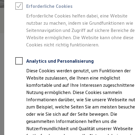
Feuerwehr
Erforderliche Cookies
Rettungsdienste
ONE Business ID Vorteile
Erforderliche Cookies helfen dabei, eine Website
Fahrzeugsuche & Marktplatz
nutzbar zu machen, indem sie Grundfunktionen wie
Fahrzeugsuche
Fahrzeuge online kaufen
Seitennavigation und Zugriff auf sichere Bereiche de
Digitaler Marktplatz
Website ermöglichen. Die Website kann ohne diese
Kauf & Finanzierung
Cookies nicht richtig funktionieren.
Online-Fahrzeugbewertung
Aktionen & Angebote
E-Auto-Förderung
Analytics und Personalisierung
Für Privatkunden
Verantwortlich für die Inhalte auf dieser Seite ist die Hahn
Für Gewerbekunden
Diese Cookies werden genutzt, um Funktionen der
Automobile GmbH + Co. KG
(
Impressum & Rechtliches
)
Profi Paket
Website zuzulassen, die Ihnen eine möglichst
TopDeal
Gebrauchtwagen
komfortable und auf Ihre Interessen zugeschnittene
ProfiPartner für Gebrauchtwagen
Unsere 
Nutzung ermöglichen. Diese Cookies sammeln
Zertifizierte Gebrauchtwagen
Informationen darüber, wie Sie unsere Webseite nu
Finanzierung
Für Privatkunden
zum Beispiel, welche Seiten Sie am meisten besuch
Für Gewerbekunden
Ringstraße 15, 70736 Fellbach
oder wie Sie sich auf der Seite bewegen. Die
Leasing
gesammelten Informationen helfen uns die
Für Privatkunden
Montag
-
Freitag
07:00
-
18:00
Uhr
Für Gewerbekunden
Nutzerfreundlichkeit und Qualität unserer Webseite
Versicherungen & Garantien