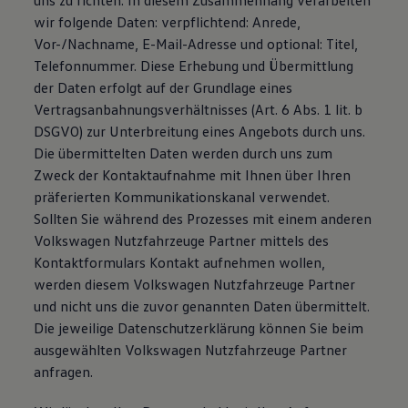
uns zu richten. In diesem Zusammenhang verarbeiten
75 Jahre Bulli Jubiläum
wir folgende Daten: verpflichtend: Anrede,
Bulli Magazin
Vor-/Nachname, E-Mail-Adresse und optional: Titel,
Fahrzeugabholung ab Werk
Telefonnummer. Diese Erhebung und Übermittlung
der Daten erfolgt auf der Grundlage eines
Vertragsanbahnungsverhältnisses (Art. 6 Abs. 1 lit. b
DSGVO) zur Unterbreitung eines Angebots durch uns.
Die übermittelten Daten werden durch uns zum
Zweck der Kontaktaufnahme mit Ihnen über Ihren
präferierten Kommunikationskanal verwendet.
Sollten Sie während des Prozesses mit einem anderen
Volkswagen Nutzfahrzeuge Partner mittels des
Kontaktformulars Kontakt aufnehmen wollen,
werden diesem Volkswagen Nutzfahrzeuge Partner
und nicht uns die zuvor genannten Daten übermittelt.
Die jeweilige Datenschutzerklärung können Sie beim
ausgewählten Volkswagen Nutzfahrzeuge Partner
anfragen.