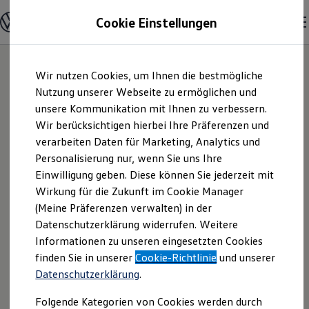
Modelle & Konfigurator
Cookie Einstellungen
Nutzfahrzeuge
Nutzfahrzeugkategorien entdecken
Modelle konfigurieren
Konfiguration laden
Zum
Zum
Modelle vergleichen
Wir nutzen Cookies, um Ihnen die bestmögliche
Hauptinhalt
Footer
Vorgängermodelle und Oldtimer
springen
springen
Nutzung unserer Webseite zu ermöglichen und
Vorgängermodelle
Oldtimer
unsere Kommunikation mit Ihnen zu verbessern.
Graupner GmbH |
Bulli Historie
Wir berücksichtigen hierbei Ihre Präferenzen und
Branchenlösungen & Gewerbekunden
verarbeiten Daten für Marketing, Analytics und
Umbaulösungen und Hersteller finden
Impressum &
Auf- und Umbauten entdecken & konfigurieren
Personalisierung nur, wenn Sie uns Ihre
Groß- und Sonderkunden
Einwilligung geben. Diese können Sie jederzeit mit
Rechtliches
Großkunden
Wirkung für die Zukunft im Cookie Manager
Kommunen & Behörden
Journalisten
(Meine Präferenzen verwalten) in der
Sportvereine
Hier finden Sie Informationen über die
Datenschutzerklärung widerrufen. Weitere
Branchenlösungen
Informationen zu unseren eingesetzten Cookies
Bau & Handwerk
Graupner GmbH als verantwortliche
Gewerbliche Personenbeförderung
finden Sie in unserer
Cookie-Richtlinie
und unserer
Anbieterin von Inhalten und Angeboten,
Service & mobile Werkstätten
Datenschutzerklärung
.
die auf dieser Webseite speziell
Kurier, Logistik & Handel
Menschen mit Behinderung
aufgeführt sind.
Folgende Kategorien von Cookies werden durch
Kühlfahrzeuge