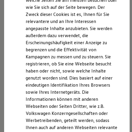
welche Seiten Sie am meisten besuchen oder
Datenschutzerklärung
Hilfreiches für Besitzer
wie Sie sich auf der Seite bewegen. Der
Digitales Bordbuch
Zweck dieser Cookies ist es, Ihnen für Sie
Fahrerassistenz- und Sicherheitssysteme
A. Verantwortlicher
Kontrollleuchten
relevantere und an Ihre Interessen
Kurzfahrprofile und Ölverdünnung
Wir freuen uns, dass Sie unsere Webseite der
angepasste Inhalte anzubieten. Sie werden
Batterieverordnung
Graupner GmbH
außerdem dazu verwendet, die
, Gewerbeallee 2 in 04821 Brandis
XTL-Dieselkraftstoff
Ersatzteile und Betriebsflüssigkeiten
besuchen. Im Folgenden informieren wir Sie über die
Erscheinungshäufigkeit einer Anzeige zu
Original Zubehör und Lifestyle Produkte
Verarbeitung Ihrer personenbezogenen Daten durch
begrenzen und die Effektivität von
myVolkswagen
uns im Zusammenhang mit Ihrem Besuch unserer
Kampagnen zu messen und zu steuern. Sie
myVolkswagen Business
Elektrisch & Autonom
Webseite.
registrieren, ob Sie eine Webseite besucht
Elektro - & Hybridfahrzeuge
haben oder nicht, sowie welche Inhalte
Unser Ansatz
B. Verarbeitung Ihrer personenbezogenen Daten
genutzt worden sind. Dies basiert auf einer
Klimafreundlicher Strom
Reichweite & Ladelösungen
eindeutigen Identifikation Ihres Browsers
Reichweitensimulator
Unsere Webseite bietet Ihnen verschiedene
sowie Ihres Internetgeräts. Die
Ladezeitensimulator
Angebote, die wir Ihnen in Bezug auf dabei durch uns
Informationen können mit anderen
Ladelösungen für Privatkunden
verarbeitete personenbezogene Daten im Folgenden
Ladelösungen für Gewerbekunden
Webseiten oder Seiten Dritter, wie z.B.
Wallbox und Ladekabel
näher erläutern möchten. Bei der Datenverarbeitung
Volkswagen Konzerngesellschaften oder
Bidirektionales Laden
im Zusammenhang mit unserer Webseite unterstützt
Werbetreibenden, geteilt werden, sodass
Förderung & Kosten der Elektrofahrzeuge
uns die Volkswagen AG als Auftragsverarbeiter. Die
Fördermöglichkeiten für Privatkunden
Ihnen auch auf anderen Webseiten relevante
Fördermöglichkeiten für Gewerbekunden