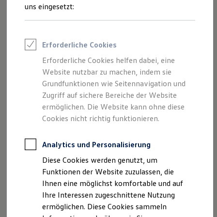
Feuerwehr
uns eingesetzt:
Rettungsdienste
ONE Business ID Vorteile
Fahrzeugsuche & Marktplatz
Fahrzeugsuche
Impressum
Erforderliche Cookies
Fahrzeuge online kaufen
Digitaler Marktplatz
Erforderliche Cookies helfen dabei, eine
Datenschutzerklärung
Kauf & Finanzierung
Website nutzbar zu machen, indem sie
Online-Fahrzeugbewertung
Aktionen & Angebote
Grundfunktionen wie Seitennavigation und
E-Auto-Förderung
Zugriff auf sichere Bereiche der Website
Impressum
Für Privatkunden
ermöglichen. Die Website kann ohne diese
Für Gewerbekunden
Profi Paket
Cookies nicht richtig funktionieren.
Graupner GmbH
TopDeal
Gebrauchtwagen
Gewerbeallee 2
ProfiPartner für Gebrauchtwagen
Analytics und Personalisierung
04821 Brandis
Zertifizierte Gebrauchtwagen
Diese Cookies werden genutzt, um
Finanzierung
Telefon: + 49 34292 / 6 50-0
Für Privatkunden
Funktionen der Website zuzulassen, die
Für Gewerbekunden
Fax: + 49 34292 / 6 50-99
Ihnen eine möglichst komfortable und auf
Leasing
E-Mail:
post@autohaus-graupner.de
Ihre Interessen zugeschnittene Nutzung
Für Privatkunden
Für Gewerbekunden
ermöglichen. Diese Cookies sammeln
Versicherungen & Garantien
Umsatzst.-ID-Nr.: DE154944771