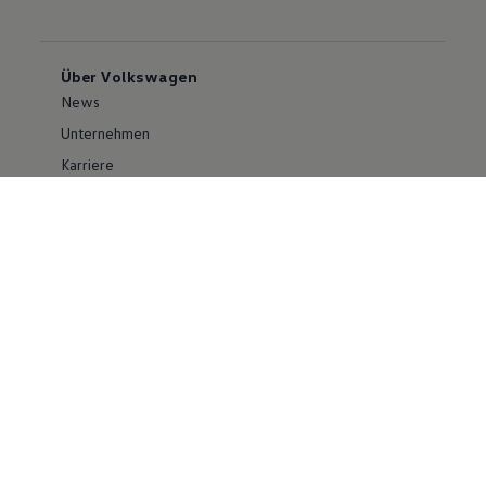
Über Volkswagen
News
Unternehmen
Karriere
Großkunden
Erklärung zur Barrierefreiheit
Konzern
Volkswagen Konzern
Investor Relations
Compliance im Konzern
Kontakt Cyber Security
Volkswagen PKW
Social Media
Facebook
Instagram