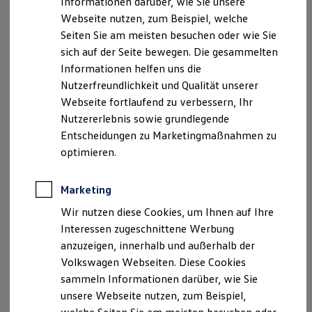
Informationen darüber, wie Sie unsere
Garantien
Registergericht: Amtsgericht Leipzig, HRB 65 77
Webseite nutzen, zum Beispiel, welche
Kfz-Versicherung für Nutzfahrzeuge
Restschuldversicherung
Seiten Sie am meisten besuchen oder wie Sie
Geschäftsführer: Ingo Graupner
Wartungsverträge
sich auf der Seite bewegen. Die gesammelten
Besitzer & Service
Informationen helfen uns die
Reparatur & Service
Hinweis gemäß § 36
Sommer-Special
Nutzerfreundlichkeit und Qualität unserer
Verbraucherstreitbeilegungsgesetz (VSBG):
Reparatur, Pflege & Inspektion
Webseite fortlaufend zu verbessern, Ihr
Wir sind zur Teilnahme an einem
Servicetermin anfragen
Nutzererlebnis sowie grundlegende
Service-Vorteile bei Volkswagen Nutzfahrzeuge
Streitbeilegungsverfahren bei folgender
ServicePlus
Entscheidungen zu Marketingmaßnahmen zu
Verbraucherschlichtungsstelle bereit:
Economy Service
optimieren.
Allgemeine Verbraucherschlichtungsstelle
Räder & Reifen Service
Ersatzfahrzeuge
desZentrums für Schlichtung e. V.
Notdienst und Pannenhilfe
Marketing
Straßburger Straße 8
Software, Konnektivität & Apps
77694 Kehl am Rhein
California App
Wir nutzen diese Cookies, um Ihnen auf Ihre
VW Connect für Ihren ID. Buzz
http://www.verbraucher-schlichter.de
Interessen zugeschnittene Werbung
VW Connect für Ihren Transporter/Caravelle
anzuzeigen, innerhalb und außerhalb der
VW Connect für Ihren Amarok
VW Connect für andere Modelle
Volkswagen Webseiten. Diese Cookies
Connect Pro
Datenschutzerklärung
sammeln Informationen darüber, wie Sie
Fleet Interface Data
unsere Webseite nutzen, zum Beispiel,
Multistop Pathfinder
Übersicht Software Updates