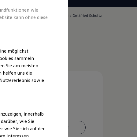
rundfunktionen wie
lich für die Inhalte auf dieser Seite ist die Gottfried Schultz
ebsite kann ohne diese
handels SE
(
Impressum & Rechtliches
)
ine möglichst
 Cookies sammeln
ten Sie am meisten
 helfen uns die
 Nutzererlebnis sowie
nzuzeigen, innerhalb
darüber, wie Sie
Ansprechpartner
 wie Sie sich auf der
hre Interessen