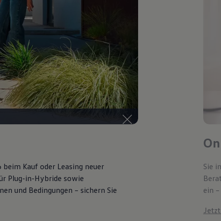
Onl
6 beim Kauf oder Leasing neuer
Sie i
für Plug-in-Hybride sowie
Bera
ionen und Bedingungen – sichern Sie
ein –
Jetz