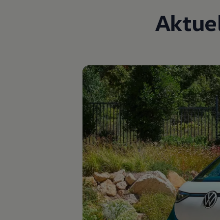
Kostensimulator
Aktue
Autonomes Fahren
Mehr zum ID. Buzz
Online Beratung
California Welt
California Club
California Magazin & Ratgeber
Vanlife
Ratgeber
Routen & Reisen
California Reisen & Erlebnisse
California App
California Lifestyle & Zubehör
Übernachten im California
Marke
Unternehmen
Karriere
Karriere im Unternehmen
Karriere im Autohaus
Nachhaltigkeit
Kunden
Gesellschaft
Natur
Events
Rückblick VW Bus Festival 2023