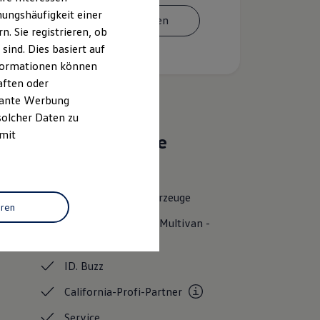
ungshäufigkeit einer
Termin vereinbaren
. Sie registrieren, ob
ind. Dies basiert auf
Informationen können
aften oder
evante Werbung
solcher Daten zu
 mit
Das sind unsere
Leistungen
Neuwagen
Nutzfahrzeuge
eren
Neuwagen Caddy - Multivan -
California
ID.
Buzz
California-Profi-Partner
Service