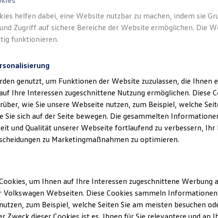
okies
kies helfen dabei, eine Website nutzbar zu machen, indem sie G
Verantwort
und Zugriff auf sichere Bereiche der Website ermöglichen. Die W
Automobil
tig funktionieren.
rsonalisierung
rden genutzt, um Funktionen der Website zuzulassen, die Ihnen e
auf Ihre Interessen zugeschnittene Nutzung ermöglichen. Diese
über, wie Sie unsere Webseite nutzen, zum Beispiel, welche Sei
 Sie sich auf der Seite bewegen. Die gesammelten Informationen
eit und Qualität unserer Webseite fortlaufend zu verbessern, Ihr
scheidungen zu Marketingmaßnahmen zu optimieren.
Unsere Abteilungen
Cookies, um Ihnen auf Ihre Interessen zugeschnittene Werbung a
Montag
-
Freitag
07:00
-
18:00
Uhr
r Volkswagen Webseiten. Diese Cookies sammeln Informationen 
Samstag
09:00
-
14:00
Uhr
utzen, zum Beispiel, welche Seiten Sie am meisten besuchen oder
r Zweck dieser Cookies ist es, Ihnen für Sie relevantere und an I