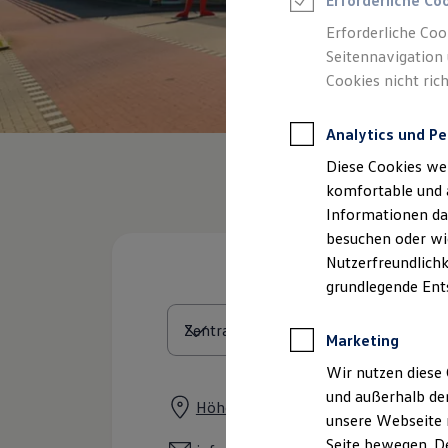
Erforderliche Co
Feuerwehr
Rettungsdienste
Erforderliche Coo
ONE Business ID Vorteile
Seitennavigation 
Fahrzeugsuche & Marktplatz
Cookies nicht rich
Fahrzeugsuche
Fahrzeuge online kaufen
Digitaler Marktplatz
Analytics und Pe
Kauf & Finanzierung
Online-Fahrzeugbewertung
Diese Cookies we
Aktionen & Angebote
E-Auto-Förderung
komfortable und 
Für Privatkunden
Informationen dar
Für Gewerbekunden
besuchen oder wie
Profi Paket
TopDeal
Nutzerfreundlichk
Gebrauchtwagen
grundlegende Ent
ProfiPartner für Gebrauchtwagen
Zertifizierte Gebrauchtwagen
Finanzierung
Marketing
Für Privatkunden
Für Gewerbekunden
Wir nutzen diese 
Leasing
und außerhalb de
Für Privatkunden
Höherweg 85, 40233 Düsseldorf
unsere Webseite n
Für Gewerbekunden
Versicherungen & Garantien
Seite bewegen. De