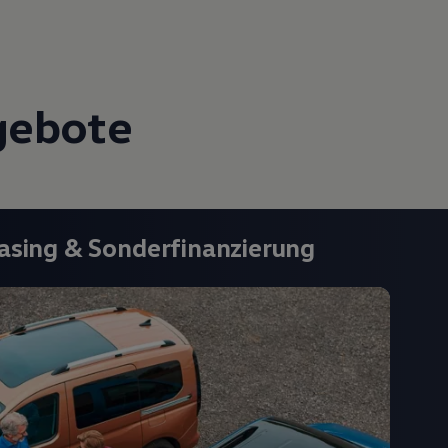
gebote
asing
& Sonderfinanzierung