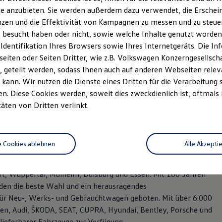
e anzubieten. Sie werden außerdem dazu verwendet, die Erschein
zen und die Effektivität von Kampagnen zu messen und zu steuern
 besucht haben oder nicht, sowie welche Inhalte genutzt worden s
 Identifikation Ihres Browsers sowie Ihres Internetgeräts. Die 
iten oder Seiten Dritter, wie z.B. Volkswagen Konzerngesellsch
 geteilt werden, sodass Ihnen auch auf anderen Webseiten rel
kann. Wir nutzen die Dienste eines Dritten für die Verarbeitung 
. Diese Cookies werden, soweit dies zweckdienlich ist, oftmals
Düsseldorf
täten von Dritten verlinkt.
rnehmensgruppe Gottfried Schultz der größte private
e Cookies ablehnen
Alle Akzepti
-Konzerns in Deutschland. Das Unternehmen beschäftigt rund
Standorten Düsseldorf, Neuss, Dormagen, Grevenbroich, Hagen,
rt, Wuppertal, Mülheim, Duisburg und Essen. Mit 100 Jahren
en die beste Wahl und ein herausragendes
 für Neu-, Werks- und Gebrauchtwagen geboten. Mit über 6.000
n, Audi, ŠKODA, SEAT, CUPRA, Hyundai, Bentley, Porsche und
lieferbarer Fahrzeuge zur Verfügung.