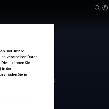
hen und unsere
und Service
 und verarbeiten Daten
tfried Schultz
. Diese können Sie
omobilhandel
 in der
es finden Sie in
4.4
|
217 Bewertungen