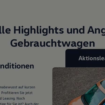
lle Highlights und An
Gebrauchtwagen
Aktionsle
onditionen
limabewusst auf kurzen
Profitieren Sie jetzt
d Leasing
. Noch
ge für Sie ist? Auch der