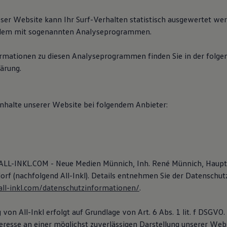
ser Website kann Ihr Surf-Verhalten statistisch ausgewertet we
allem mit sogenannten Analyseprogrammen.
formationen zu diesen Analyseprogrammen finden Sie in der folge
ärung.
Inhalte unserer Website bei folgendem Anbieter:
e ALL-INKL.COM - Neue Medien Münnich, Inh. René Münnich, Haupt
orf (nachfolgend All-Inkl). Details entnehmen Sie der Datenschu
/all-inkl.com/datenschutzinformationen/
.
on All-Inkl erfolgt auf Grundlage von Art. 6 Abs. 1 lit. f DSGVO
eresse an einer möglichst zuverlässigen Darstellung unserer Webs