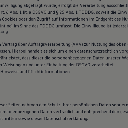
nwilligung abgefragt wurde, erfolgt die Verarbeitung ausschließl
t. 6 Abs. 1 lit. a DSGVO und § 25 Abs. 1 TDDDG, soweit die Einwi
 Cookies oder den Zugriff auf Informationen im Endgerät des Nutz
nting) im Sinne des TDDDG umfasst. Die Einwilligung ist jederzei
tung
 Vertrag über Auftragsverarbeitung (AVV) zur Nutzung des oben
ossen. Hierbei handelt es sich um einen datenschutzrechtlich vo
währleistet, dass dieser die personenbezogenen Daten unserer W
n Weisungen und unter Einhaltung der DSGVO verarbeitet.
Hinweise und Pflicht­informationen
ieser Seiten nehmen den Schutz Ihrer persönlichen Daten sehr ern
personenbezogenen Daten vertraulich und entsprechend den gese
chriften sowie dieser Datenschutzerklärung.