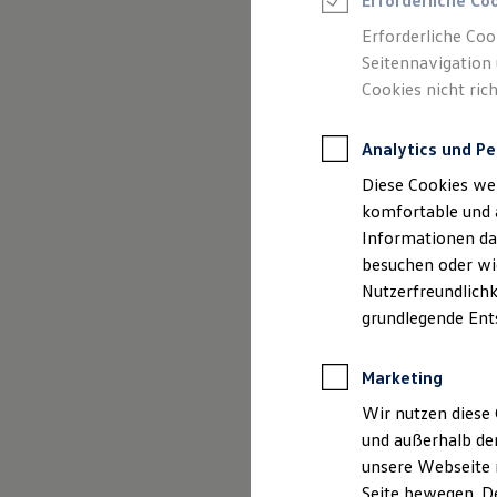
GmbH & C
Erforderliche Co
Rettungsdienste
ONE Business ID Vorteile
und Ange
Erforderliche Coo
Fahrzeugsuche & Marktplatz
Seitennavigation 
Fahrzeugsuche
Cookies nicht rich
Fahrzeuge online kaufen
Digitaler Marktplatz
Kauf & Finanzierung
Analytics und Pe
Online-Fahrzeugbewertung
Aktionen & Angebote
Diese Cookies we
E-Auto-Förderung
Impressum
Für Privatkunden
komfortable und 
Für Gewerbekunden
Informationen dar
Profi Paket
Datenschutzer
besuchen oder wie
TopDeal
Gebrauchtwagen
Nutzerfreundlichk
ProfiPartner für Gebrauchtwagen
grundlegende Ent
Zertifizierte Gebrauchtwagen
Finanzierung
Für Privatkunden
Impre
Marketing
Für Gewerbekunden
Leasing
Wir nutzen diese 
Für Privatkunden
und außerhalb de
Datenschutzbeau
Für Gewerbekunden
unsere Webseite n
Versicherungen & Garantien
Garantien
Seite bewegen. De