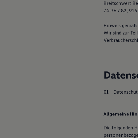
Breitschwert Be
Digitales Bordbuch
Fahrerassistenz- und Sicherheitssysteme
74-76 / 82, 91
Kontrollleuchten
Kurzfahrprofile und Ölverdünnung
Hinweis gemäß §
Batterieverordnung
XTL-Dieselkraftstoff
Wir sind zur Te
Ersatzteile und Betriebsflüssigkeiten
Verbraucherschli
Original Zubehör und Lifestyle Produkte
myVolkswagen
myVolkswagen Business
Elektrisch & Autonom
Elektro - & Hybridfahrzeuge
Unser Ansatz
Datens
Klimafreundlicher Strom
Reichweite & Ladelösungen
Reichweitensimulator
Datenschutz
Ladezeitensimulator
Ladelösungen für Privatkunden
Ladelösungen für Gewerbekunden
Wallbox und Ladekabel
Allgemeine Hi
Bidirektionales Laden
Förderung & Kosten der Elektrofahrzeuge
Fördermöglichkeiten für Privatkunden
Die folgenden H
Fördermöglichkeiten für Gewerbekunden
personenbezoge
Kostensimulator