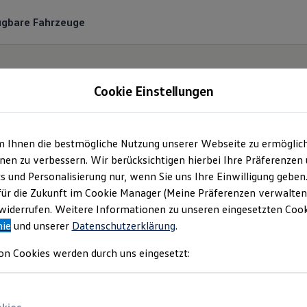
ügbare Fahrzeuge
Cookie Einstellungen
m Ihnen die bestmögliche Nutzung unserer Webseite zu ermöglic
rg Breitschwert Gm
en zu verbessern. Wir berücksichtigen hierbei Ihre Präferenzen
cs und Personalisierung nur, wenn Sie uns Ihre Einwilligung geben
Co. KG | Impressum &
für die Zukunft im Cookie Manager (Meine Präferenzen verwalten)
iderrufen. Weitere Informationen zu unseren eingesetzten Cooki
nie
und unserer
Datenschutzerklärung
.
Rechtliches
on Cookies werden durch uns eingesetzt:
nden Sie Informationen über die Georg Brei