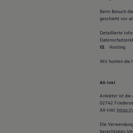
Beim Besuch die
geschieht vor 
Detaillierte In
Datenschutzerkl
Hosting
Wir hosten die 
All-Inkl
Anbieter ist di
02742 Friedersd
All-Inkl:
https:/
Die Verwendung v
berechtigtes Int