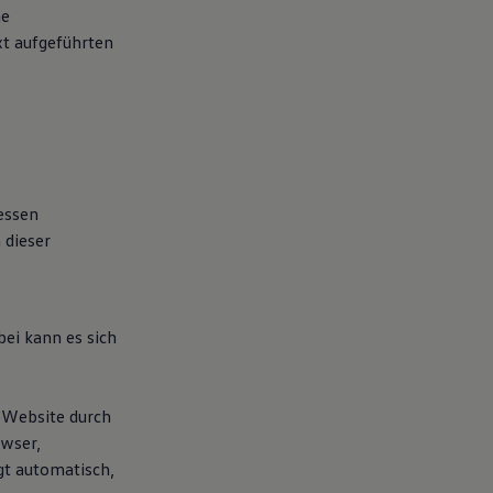
he
t aufgeführten
essen
 dieser
bei kann es sich
 Website durch
owser,
gt automatisch,