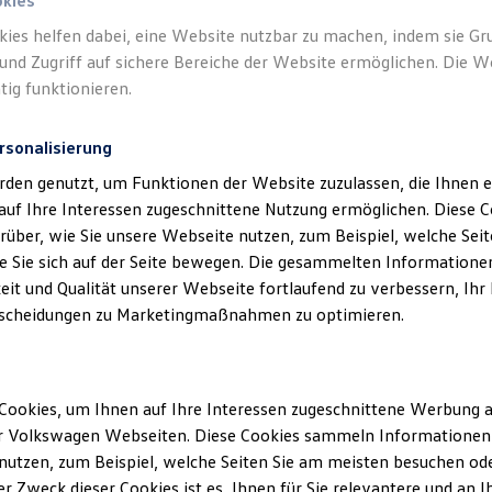
o. KG als verantwortliche Anbieterin von
okies
boten, die auf dieser Webseite speziell a
kies helfen dabei, eine Website nutzbar zu machen, indem sie G
und Zugriff auf sichere Bereiche der Website ermöglichen. Die W
sind.
tig funktionieren.
rsonalisierung
rden genutzt, um Funktionen der Website zuzulassen, die Ihnen e
auf Ihre Interessen zugeschnittene Nutzung ermöglichen. Diese
über, wie Sie unsere Webseite nutzen, zum Beispiel, welche Sei
klärung
 Sie sich auf der Seite bewegen. Die gesammelten Informationen
eit und Qualität unserer Webseite fortlaufend zu verbessern, Ihr
scheidungen zu Marketingmaßnahmen zu optimieren.
ssum
Cookies, um Ihnen auf Ihre Interessen zugeschnittene Werbung a
r Volkswagen Webseiten. Diese Cookies sammeln Informationen 
ftragte/r der Firmengruppe Breitschwert:
utzen, zum Beispiel, welche Seiten Sie am meisten besuchen oder
r Zweck dieser Cookies ist es, Ihnen für Sie relevantere und an I