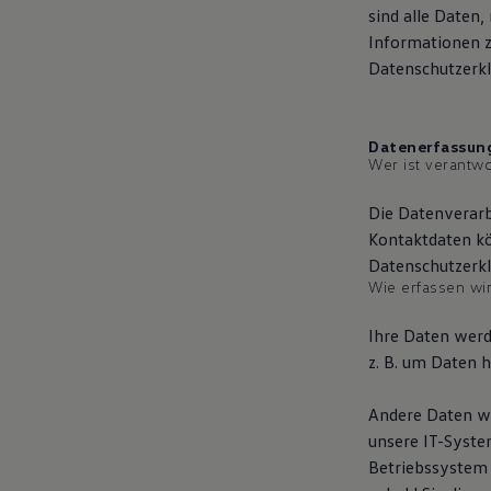
sind alle Daten,
Autonomes Fahren
Mehr zum ID. Buzz
Informationen 
Online Beratung
Datenschutzerkl
California Welt
California Club
California Magazin & Ratgeber
Vanlife
Datenerfassung
Ratgeber
Wer ist verantwo
Routen & Reisen
California Reisen & Erlebnisse
Die Datenverarb
California App
California Lifestyle & Zubehör
Kontaktdaten kö
Übernachten im California
Datenschutzerk
Marke
Wie erfassen wir
Unternehmen
Karriere
Karriere im Unternehmen
Ihre Daten werd
Karriere im Autohaus
z. B. um Daten h
Nachhaltigkeit
Kunden
Gesellschaft
Andere Daten we
Natur
unsere IT-System
Events
Betriebssystem o
Rückblick VW Bus Festival 2023
75 Jahre Bulli Jubiläum