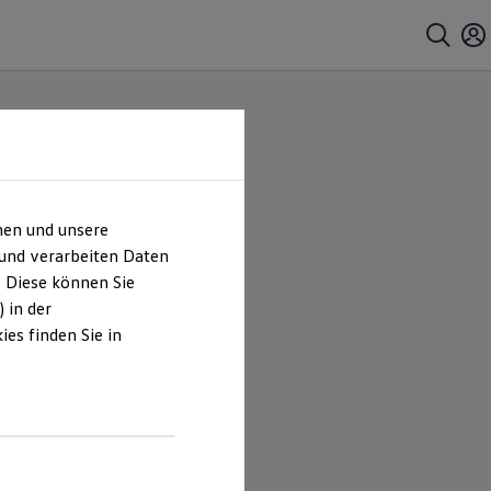
hen und unsere
bH &
 und verarbeiten Daten
. Diese können Sie
 in der
es finden Sie in
tschwert