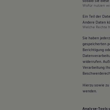
sobald Sie diese
Bulli Magazin
Wofür nutzen wir
Fahrzeugabholung ab Werk
Ein Teil der Dat
Andere Daten kö
Welche Rechte h
Sie haben jeder
gespeicherten p
Berichtigung od
Datenverarbeitun
widerrufen. Auß
Verarbeitung Ih
Beschwerderecht
Hierzu sowie zu
wenden.
Analyse-Tools u