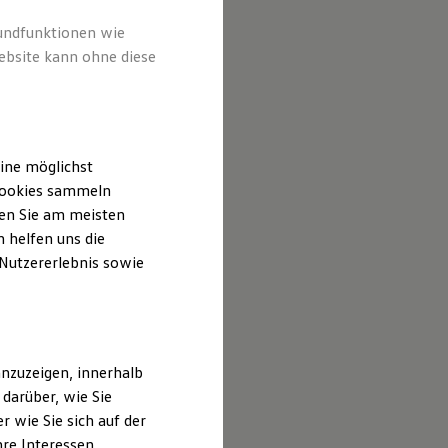
 Inhalten
ufgeführt
rundfunktionen wie
ebsite kann ohne diese
ine möglichst
 Cookies sammeln
ten Sie am meisten
 helfen uns die
 Nutzererlebnis sowie
nzuzeigen, innerhalb
darüber, wie Sie
 wie Sie sich auf der
hre Interessen