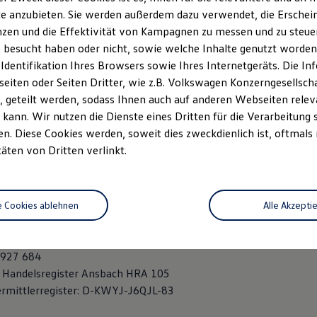
erg
e anzubieten. Sie werden außerdem dazu verwendet, die Erschein
02329-0
zen und die Effektivität von Kampagnen zu messen und zu steuern
nberg GmbH
 besucht haben oder nicht, sowie welche Inhalte genutzt worden s
2
 Identifikation Ihres Browsers sowie Ihres Internetgeräts. Die 
t am Main
iten oder Seiten Dritter, wie z.B. Volkswagen Konzerngesellsch
02329-99
 geteilt werden, sodass Ihnen auch auf anderen Webseiten rel
henberg.deGeorg
Breitschwert GmbH & Co. KG
kann. Wir nutzen die Dienste eines Dritten für die Verarbeitung 
aße 74/76
. Diese Cookies werden, soweit dies zweckdienlich ist, oftmals
täten von Dritten verlinkt.
18 08 - 0
7 53
itschwert.de
e Cookies ablehnen
Alle Akzepti
: Klaus-Dieter Breitschwert / Dr. Oliver Herbst
 927 684
: Handelsregister Ansbach HRA 105
rmittlerregister: D-KWYJ-J6QJL-83