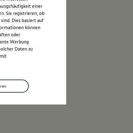
ungshäufigkeit einer
. Sie registrieren, ob
ind. Dies basiert auf
Informationen können
aften oder
evante Werbung
solcher Daten zu
 mit
eren