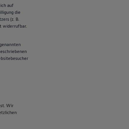
ich auf
lligung die
ers (z. B.
t widerrufbar.
 genannten
rgeschriebenen
ebsitebesucher
st. Wir
tzlichen