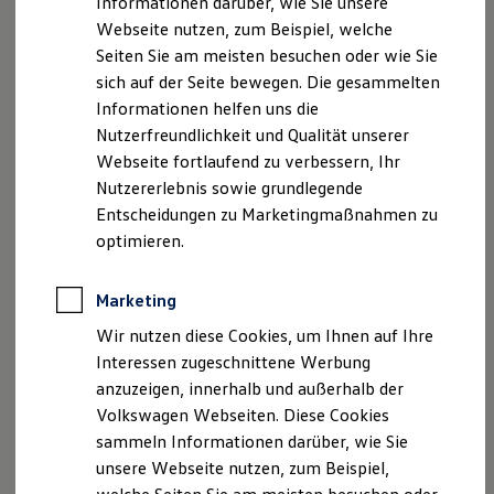
Informationen darüber, wie Sie unsere
Kfz-Versicherung für Nutzfahrzeuge
Webseite nutzen, zum Beispiel, welche
Restschuldversicherung
Wartungsverträge
Seiten Sie am meisten besuchen oder wie Sie
Besitzer & Service
sich auf der Seite bewegen. Die gesammelten
Gerhard Koch
Reparatur & Service
Informationen helfen uns die
Sommer-Special
Gebietsaußendienst Volkswagen Nutzfahrzeuge
Reparatur, Pflege & Inspektion
Nutzerfreundlichkeit und Qualität unserer
Servicetermin anfragen
0971 5004-77
Webseite fortlaufend zu verbessern, Ihr
Service-Vorteile bei Volkswagen Nutzfahrzeuge
Nutzererlebnis sowie grundlegende
ServicePlus
E-Mail schreiben
Economy Service
Entscheidungen zu Marketingmaßnahmen zu
Räder & Reifen Service
optimieren.
Ersatzfahrzeuge
Notdienst und Pannenhilfe
Software, Konnektivität & Apps
Marketing
California App
VW Connect für Ihren ID. Buzz
Wir nutzen diese Cookies, um Ihnen auf Ihre
VW Connect für Ihren Transporter/Caravelle
Interessen zugeschnittene Werbung
VW Connect für Ihren Amarok
anzuzeigen, innerhalb und außerhalb der
VW Connect für andere Modelle
Connect Pro
Volkswagen Webseiten. Diese Cookies
Fleet Interface Data
sammeln Informationen darüber, wie Sie
Multistop Pathfinder
unsere Webseite nutzen, zum Beispiel,
Übersicht Software Updates
Hilfreiches für Besitzer