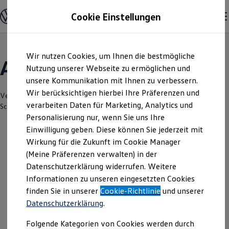
Modelle & Konfigurator
Cookie Einstellungen
Nutzfahrzeuge
Nutzfahrzeugkategorien entdecken
Modelle konfigurieren
Konfiguration laden
Zum
Zum
Modelle vergleichen
Wir nutzen Cookies, um Ihnen die bestmögliche
Hauptinhalt
Footer
Vorgängermodelle und Oldtimer
Angebote & Über uns
springen
springen
Nutzung unserer Webseite zu ermöglichen und
Vorgängermodelle
Oldtimer
unsere Kommunikation mit Ihnen zu verbessern.
Bulli Historie
Wir berücksichtigen hierbei Ihre Präferenzen und
Branchenlösungen & Gewerbekunden
Verantwortlich für die Inhalte auf dieser Seite ist die Gelder - Sorg
verarbeiten Daten für Marketing, Analytics und
Umbaulösungen und Hersteller finden
Schweinfurt GmbH & Co. KG
(
Impressum & Rechtliches
)
Auf- und Umbauten entdecken & konfigurieren
Personalisierung nur, wenn Sie uns Ihre
Groß- und Sonderkunden
Einwilligung geben. Diese können Sie jederzeit mit
Großkunden
Wirkung für die Zukunft im Cookie Manager
Kommunen & Behörden
Leider haben wir im Moment keine
Journalisten
(Meine Präferenzen verwalten) in der
Sportvereine
aktuellen Angebote
Datenschutzerklärung widerrufen. Weitere
Branchenlösungen
Informationen zu unseren eingesetzten Cookies
Bau & Handwerk
Gewerbliche Personenbeförderung
finden Sie in unserer
Cookie-Richtlinie
und unserer
Service & mobile Werkstätten
Datenschutzerklärung
.
Kurier, Logistik & Handel
Ihre nächsten
Kühlfahrzeuge
Folgende Kategorien von Cookies werden durch
Feuerwehr