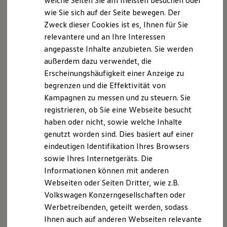
welche Seiten Sie am meisten besuchen oder
Digitales Bordbuch
wie Sie sich auf der Seite bewegen. Der
Fahrerassistenz- und Sicherheitssysteme
Zweck dieser Cookies ist es, Ihnen für Sie
Kontrollleuchten
Kurzfahrprofile und Ölverdünnung
relevantere und an Ihre Interessen
Batterieverordnung
angepasste Inhalte anzubieten. Sie werden
XTL-Dieselkraftstoff
außerdem dazu verwendet, die
Ersatzteile und Betriebsflüssigkeiten
Original Zubehör und Lifestyle Produkte
Erscheinungshäufigkeit einer Anzeige zu
myVolkswagen
begrenzen und die Effektivität von
myVolkswagen Business
Kampagnen zu messen und zu steuern. Sie
Elektrisch & Autonom
Elektro - & Hybridfahrzeuge
registrieren, ob Sie eine Webseite besucht
Unser Ansatz
haben oder nicht, sowie welche Inhalte
Klimafreundlicher Strom
genutzt worden sind. Dies basiert auf einer
Reichweite & Ladelösungen
Reichweitensimulator
eindeutigen Identifikation Ihres Browsers
Ladezeitensimulator
sowie Ihres Internetgeräts. Die
Ladelösungen für Privatkunden
Informationen können mit anderen
Ladelösungen für Gewerbekunden
Wallbox und Ladekabel
Webseiten oder Seiten Dritter, wie z.B.
Bidirektionales Laden
Volkswagen Konzerngesellschaften oder
Förderung & Kosten der Elektrofahrzeuge
Werbetreibenden, geteilt werden, sodass
Fördermöglichkeiten für Privatkunden
Fördermöglichkeiten für Gewerbekunden
Ihnen auch auf anderen Webseiten relevante
Kostensimulator