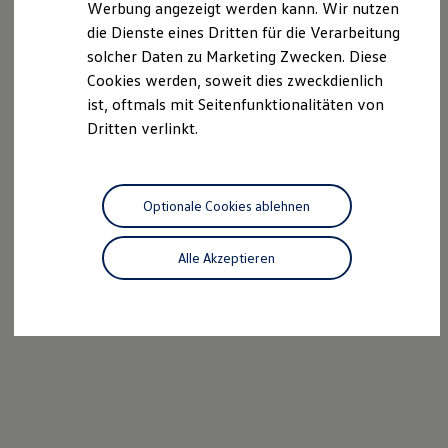
Werbung angezeigt werden kann. Wir nutzen
Autonomes Fahren
die Dienste eines Dritten für die Verarbeitung
Mehr zum ID. Buzz
Online Beratung
solcher Daten zu Marketing Zwecken. Diese
California Welt
Cookies werden, soweit dies zweckdienlich
California Club
ist, oftmals mit Seitenfunktionalitäten von
California Magazin & Ratgeber
Vanlife
Dritten verlinkt.
Ratgeber
Routen & Reisen
California Reisen & Erlebnisse
California App
Optionale Cookies ablehnen
California Lifestyle & Zubehör
Übernachten im California
Marke
Alle Akzeptieren
Unternehmen
Karriere
Karriere im Unternehmen
Karriere im Autohaus
Nachhaltigkeit
Kunden
Gesellschaft
Natur
Events
Rückblick VW Bus Festival 2023
75 Jahre Bulli Jubiläum