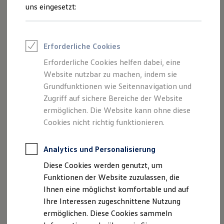
Rettungsdienste
Schritte
uns eingesetzt:
ONE Business ID Vorteile
Fahrzeugsuche & Marktplatz
Fahrzeugsuche
Fahrzeuge online kaufen
Erforderliche Cookies
Digitaler Marktplatz
Servicetermin anfragen
Kauf & Finanzierung
Erforderliche Cookies helfen dabei, eine
Online-Fahrzeugbewertung
Website nutzbar zu machen, indem sie
Aktionen & Angebote
E-Auto-Förderung
Grundfunktionen wie Seitennavigation und
Für Privatkunden
Zugriff auf sichere Bereiche der Website
Ihre
Ansprechpartner
Für Gewerbekunden
ermöglichen. Die Website kann ohne diese
Profi Paket
TopDeal
Cookies nicht richtig funktionieren.
Gebrauchtwagen
E-Mail schreiben
ProfiPartner für Gebrauchtwagen
Zertifizierte Gebrauchtwagen
Analytics und Personalisierung
+49 971 50040
Finanzierung
Diese Cookies werden genutzt, um
Für Privatkunden
Für Gewerbekunden
Funktionen der Website zuzulassen, die
Leasing
Ihnen eine möglichst komfortable und auf
Für Privatkunden
Ihre Interessen zugeschnittene Nutzung
Für Gewerbekunden
Versicherungen & Garantien
ermöglichen. Diese Cookies sammeln
Garantien